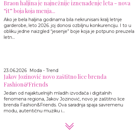
Braon haljina je najnežnije iznenađenje leta - nova
“it” boja koja menja...
Ako je bela haljina godinama bila nekrunisani kralj letnje
garderobe, leto 2026. joj donosi ozbiljnu konkurenciju. I to u
obliku jedne naizgled “jesenje” boje koja je potpuno preuzela
letn...
23.06.2026
Moda - Trend
Jakov Jozinović novo zaštitno lice brenda
Fashion&Friends
Jedan od najaktuelnijih mladih izvođača i digitalnih
fenomena regiona, Jakov Jozinović, novo je zaštitno lice
brenda Fashion&Friends. Ova saradnja spaja savremenu
modu, autentičnu muziku i...