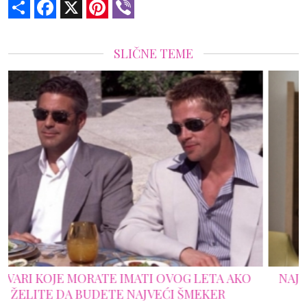
Share
Facebook
X
Pinterest
Viber
SLIČNE TEME
O
NAJVEĆE GREŠKE KOJE MUŠKARCI PRAVE KADA
NOSE ODELO