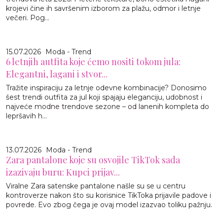
krojevi čine ih savršenim izborom za plažu, odmor i letnje
večeri. Pog...
15.07.2026
Moda - Trend
6 letnjih autfita koje ćemo nositi tokom jula:
Elegantni, lagani i stvor...
Tražite inspiraciju za letnje odevne kombinacije? Donosimo
šest trendi outfita za jul koji spajaju eleganciju, udobnost i
najveće modne trendove sezone – od lanenih kompleta do
lepršavih h...
13.07.2026
Moda - Trend
Zara pantalone koje su osvojile TikTok sada
izazivaju buru: Kupci prijav...
Viralne Zara satenske pantalone našle su se u centru
kontroverze nakon što su korisnice TikToka prijavile padove i
povrede. Evo zbog čega je ovaj model izazvao toliku pažnju.