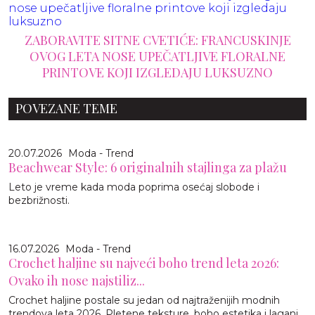
ZABORAVITE SITNE CVETIĆE: FRANCUSKINJE
OVOG LETA NOSE UPEČATLJIVE FLORALNE
PRINTOVE KOJI IZGLEDAJU LUKSUZNO
POVEZANE TEME
20.07.2026
Moda - Trend
Beachwear Style: 6 originalnih stajlinga za plažu
Leto je vreme kada moda poprima osećaj slobode i
bezbrižnosti.
16.07.2026
Moda - Trend
Crochet haljine su najveći boho trend leta 2026:
Ovako ih nose najstiliz...
Crochet haljine postale su jedan od najtraženijih modnih
trendova leta 2026. Pletene teksture, boho estetika i lagani