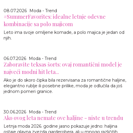
08.07.2026
Moda - Trend
#SummerFavorites: idealne letnje odevne
kombinacije sa polo majicom
Leto ima svoje omiljene komade, a polo majica je jedan od
njih.
06.07.2026
Moda - Trend
Zaboravite teksas šorts: ovaj romantični model je
najveći modni hit leta...
Ako je do skoro čipka bila rezervisana za romantične haljine,
elegantno rublje ili posebne prilike, moda je odlučila da još
jednom pomeri granice.
30.06.2026
Moda - Trend
Ako ovog leta nemate ove haljine - niste u trendu
Letnja moda 2026. godine jasno pokazuje jedno: haljina
ostaje glavna zvezda garderobera, ali u mnogo različitih