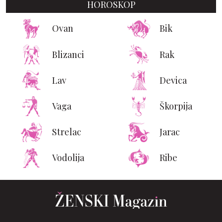
HOROSKOP
Ovan
Bik
Blizanci
Rak
Lav
Devica
Vaga
Škorpija
Strelac
Jarac
Vodolija
Ribe