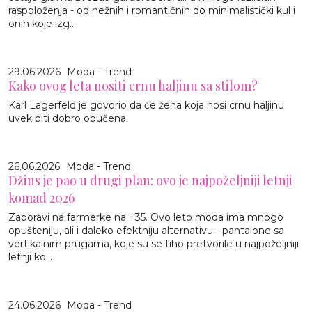
raspoloženja - od nežnih i romantičnih do minimalistički kul i
onih koje izg...
29.06.2026
Moda - Trend
Kako ovog leta nositi crnu haljinu sa stilom?
Karl Lagerfeld je govorio da će žena koja nosi crnu haljinu
uvek biti dobro obučena.
26.06.2026
Moda - Trend
Džins je pao u drugi plan: ovo je najpoželjniji letnji
komad 2026
Zaboravi na farmerke na +35. Ovo leto moda ima mnogo
opušteniju, ali i daleko efektniju alternativu - pantalone sa
vertikalnim prugama, koje su se tiho pretvorile u najpoželjniji
letnji ko...
24.06.2026
Moda - Trend