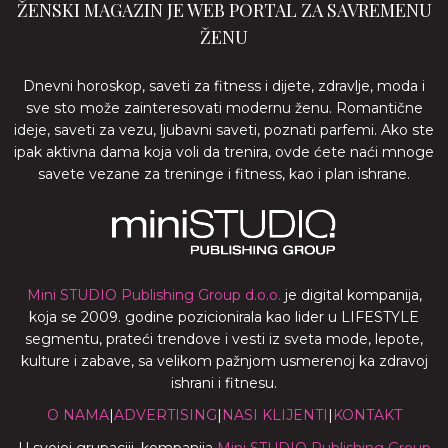
ŽENSKI MAGAZIN JE WEB PORTAL ZA SAVREMENU
ŽENU
Dnevni horoskop, saveti za fitness i dijete, zdravlje, moda i
sve sto može zainteresovati modernu ženu. Romantične
ideje, saveti za vezu, ljubavni saveti, poznati parfemi. Ako ste
ipak aktivna dama koja voli da trenira, ovde ćete naći mnoge
savete vezane za treninge i fitness, kao i plan ishrane.
Mini STUDIO Publishing Group d.o.o.
je digital kompanija,
koja se 2009. godine pozicionirala kao lider u LIFESTYLE
segmentu, prateći trendove i vesti iz sveta mode, lepote,
kulture i zabave, sa velikom pažnjom usmerenoj ka zdravoj
ishrani i fitnesu.
O NAMA
|
ADVERTISING
|
NASI KLIJENTI
|
KONTAKT
U svojoj grupaciji, kompanija
Mini STUDIO Publishing Group