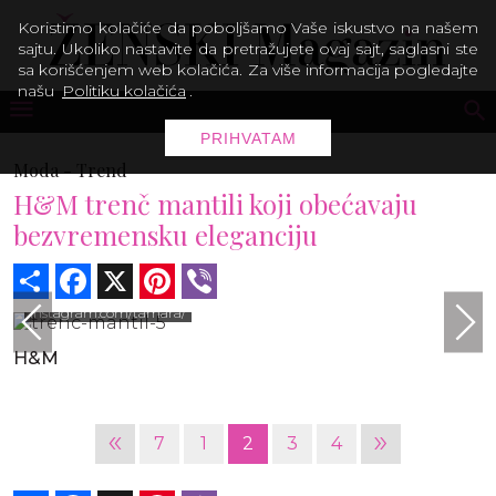
Koristimo kolačiće da poboljšamo Vaše iskustvo na našem
sajtu. Ukoliko nastavite da pretražujete ovaj sajt, saglasni ste
sa korišćenjem web kolačića. Za više informacija pogledajte
našu
Politiku kolačića
.
PRIHVATAM
Moda -
Trend
H&M trenč mantili koji obećavaju
bezvremensku eleganciju
Share
Facebook
X
Pinterest
Viber
instagram.com/tamara/
H&M
«
»
7
1
2
3
4