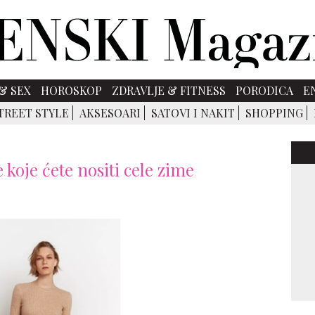
& SEX
HOROSKOP
ZDRAVLJE & FITNESS
PORODICA
E
TREET STYLE
AKSESOARI
SATOVI I NAKIT
SHOPPING
 koje ćete nositi cele zime