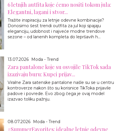
6 letnjih autfita koje ćemo nositi tokom jula:
Elegantni, lagani i stvor...
Tražite inspiraciju za letnje odevne kombinacije?
Donosimo šest trendi outfita za jul koji spajaju
eleganciju, udobnost i najveće modne trendove
sezone – od lanenih kompleta do lepršavih h...
13.07.2026
Moda - Trend
Zara pantalone koje su osvojile TikTok sada
izazivaju buru: Kupci prijav...
Viralne Zara satenske pantalone našle su se u centru
kontroverze nakon što su korisnice TikToka prijavile
padove i povrede. Evo zbog čega je ovaj model
izazvao toliku pažnju.
08.07.2026
Moda - Trend
#SummerFavorites: idealne letnje odevne