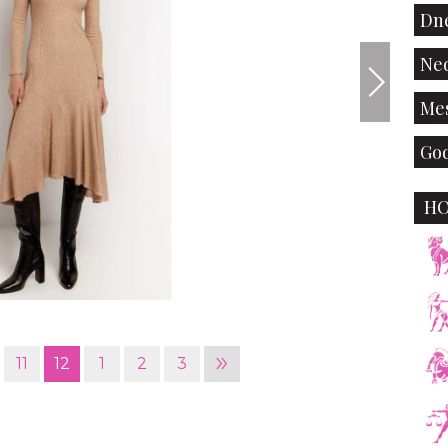
Dne
Ned
Mes
God
H
»
11
12
1
2
3