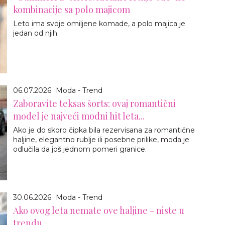
kombinacije sa polo majicom
Leto ima svoje omiljene komade, a polo majica je
jedan od njih.
06.07.2026
Moda - Trend
Zaboravite teksas šorts: ovaj romantični
model je najveći modni hit leta...
Ako je do skoro čipka bila rezervisana za romantične
haljine, elegantno rublje ili posebne prilike, moda je
odlučila da još jednom pomeri granice.
30.06.2026
Moda - Trend
Ako ovog leta nemate ove haljine - niste u
trendu