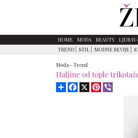
HOME
MODA
BEAUTY
LJUBAV 
TREND
STIL
MODNE REVIJE
S
Moda -
Trend
Haljine od tople trikotaže
Share
Facebook
X
Pinterest
Viber