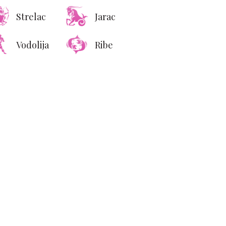
Strelac
Jarac
Vodolija
Ribe