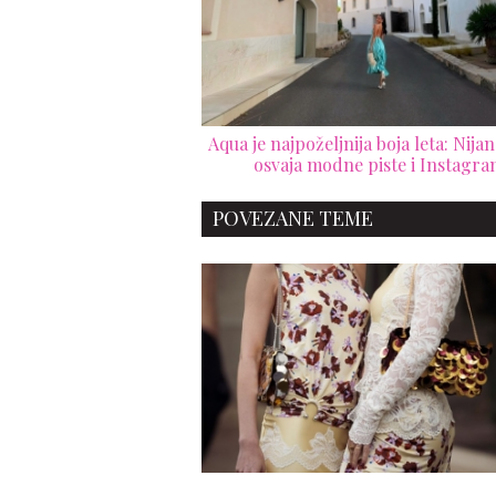
Aqua je najpoželjnija boja leta: Nija
osvaja modne piste i Instagra
POVEZANE TEME