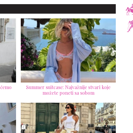
 ćemo
Summer suitcase: Najvažnije stvari koje
možete poneti sa sobom