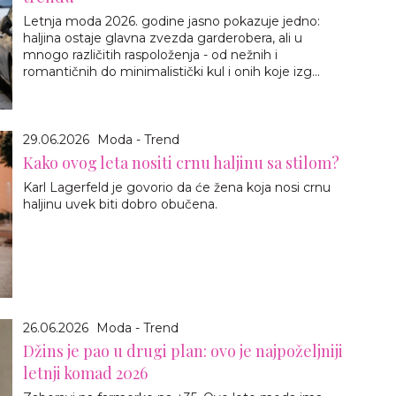
Letnja moda 2026. godine jasno pokazuje jedno:
haljina ostaje glavna zvezda garderobera, ali u
mnogo različitih raspoloženja - od nežnih i
romantičnih do minimalistički kul i onih koje izg...
29.06.2026
Moda - Trend
Kako ovog leta nositi crnu haljinu sa stilom?
Karl Lagerfeld je govorio da će žena koja nosi crnu
haljinu uvek biti dobro obučena.
26.06.2026
Moda - Trend
Džins je pao u drugi plan: ovo je najpoželjniji
letnji komad 2026