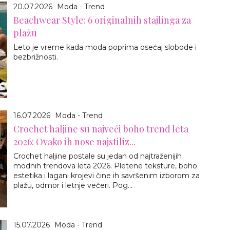
20.07.2026
Moda - Trend
Beachwear Style: 6 originalnih stajlinga za
plažu
Leto je vreme kada moda poprima osećaj slobode i
bezbrižnosti.
16.07.2026
Moda - Trend
Crochet haljine su najveći boho trend leta
2026: Ovako ih nose najstiliz...
Crochet haljine postale su jedan od najtraženijih
modnih trendova leta 2026. Pletene teksture, boho
estetika i lagani krojevi čine ih savršenim izborom za
plažu, odmor i letnje večeri. Pog...
15.07.2026
Moda - Trend