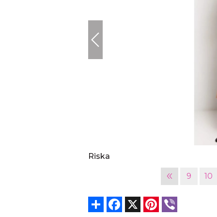
Riska
«
9
10
Share
Facebook
X
Pinterest
Viber