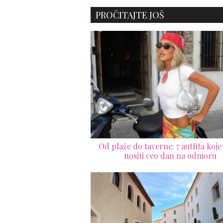
PROČITAJTE JOŠ
Od plaže do taverne: 7 autfita koje
nositi ceo dan na odmoru