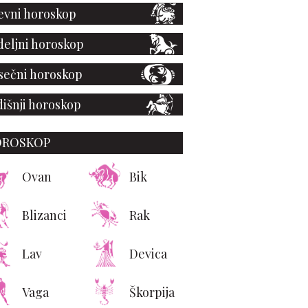
vni horoskop
eljni horoskop
ečni horoskop
išnji horoskop
OROSKOP
Ovan
Bik
Blizanci
Rak
Lav
Devica
Vaga
Škorpija