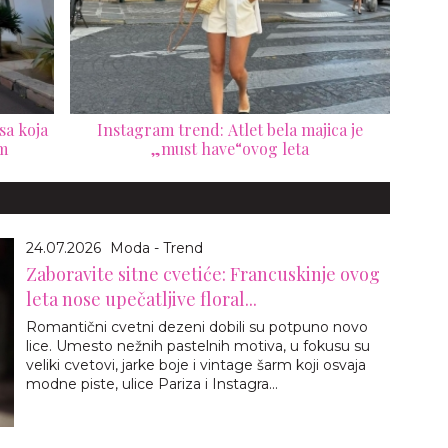
nsa koja
Instagram trend: Atlet bela majica je
m
„must have“ovog leta
24.07.2026
Moda - Trend
Zaboravite sitne cvetiće: Francuskinje ovog
leta nose upečatljive floral...
Romantični cvetni dezeni dobili su potpuno novo
lice. Umesto nežnih pastelnih motiva, u fokusu su
veliki cvetovi, jarke boje i vintage šarm koji osvaja
modne piste, ulice Pariza i Instagra...