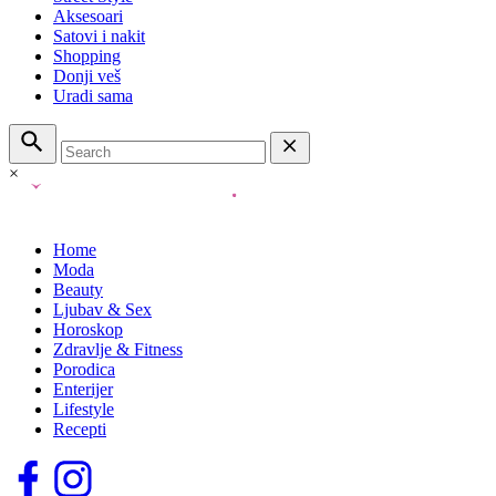
Aksesoari
Satovi i nakit
Shopping
Donji veš
Uradi sama
×
Home
Moda
Beauty
Ljubav & Sex
Horoskop
Zdravlje & Fitness
Porodica
Enterijer
Lifestyle
Recepti