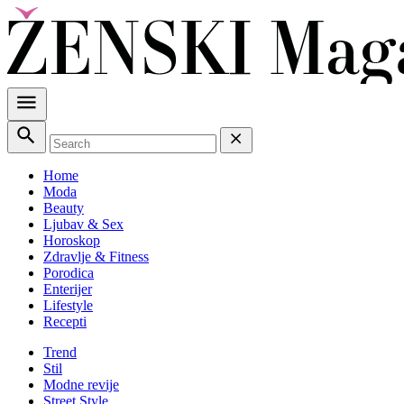
Home
Moda
Beauty
Ljubav & Sex
Horoskop
Zdravlje & Fitness
Porodica
Enterijer
Lifestyle
Recepti
Trend
Stil
Modne revije
Street Style