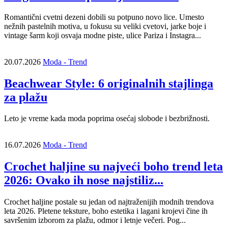
Romantični cvetni dezeni dobili su potpuno novo lice. Umesto
nežnih pastelnih motiva, u fokusu su veliki cvetovi, jarke boje i
vintage šarm koji osvaja modne piste, ulice Pariza i Instagra...
20.07.2026
Moda - Trend
Beachwear Style: 6 originalnih stajlinga
za plažu
Leto je vreme kada moda poprima osećaj slobode i bezbrižnosti.
16.07.2026
Moda - Trend
Crochet haljine su najveći boho trend leta
2026: Ovako ih nose najstiliz...
Crochet haljine postale su jedan od najtraženijih modnih trendova
leta 2026. Pletene teksture, boho estetika i lagani krojevi čine ih
savršenim izborom za plažu, odmor i letnje večeri. Pog...