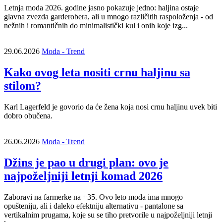
Letnja moda 2026. godine jasno pokazuje jedno: haljina ostaje
glavna zvezda garderobera, ali u mnogo različitih raspoloženja - od
nežnih i romantičnih do minimalistički kul i onih koje izg...
29.06.2026
Moda - Trend
Kako ovog leta nositi crnu haljinu sa
stilom?
Karl Lagerfeld je govorio da će žena koja nosi crnu haljinu uvek biti
dobro obučena.
26.06.2026
Moda - Trend
Džins je pao u drugi plan: ovo je
najpoželjniji letnji komad 2026
Zaboravi na farmerke na +35. Ovo leto moda ima mnogo
opušteniju, ali i daleko efektniju alternativu - pantalone sa
vertikalnim prugama, koje su se tiho pretvorile u najpoželjniji letnji