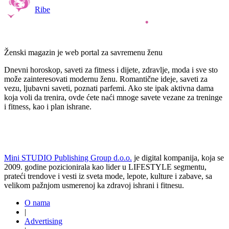
Ribe
Ženski magazin je web portal za savremenu ženu
Dnevni horoskop, saveti za fitness i dijete, zdravlje, moda i sve sto
može zainteresovati modernu ženu. Romantične ideje, saveti za
vezu, ljubavni saveti, poznati parfemi. Ako ste ipak aktivna dama
koja voli da trenira, ovde ćete naći mnoge savete vezane za treninge
i fitness, kao i plan ishrane.
Mini STUDIO Publishing Group d.o.o.
je digital kompanija, koja se
2009. godine pozicionirala kao lider u LIFESTYLE segmentu,
prateći trendove i vesti iz sveta mode, lepote, kulture i zabave, sa
velikom pažnjom usmerenoj ka zdravoj ishrani i fitnesu.
O nama
|
Advertising