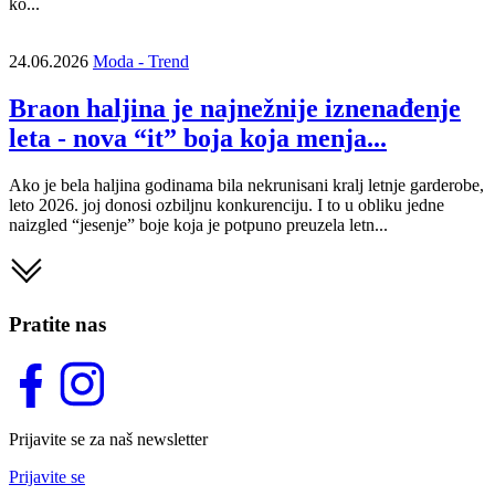
ko...
24.06.2026
Moda - Trend
Braon haljina je najnežnije iznenađenje
leta - nova “it” boja koja menja...
Ako je bela haljina godinama bila nekrunisani kralj letnje garderobe,
leto 2026. joj donosi ozbiljnu konkurenciju. I to u obliku jedne
naizgled “jesenje” boje koja je potpuno preuzela letn...
Pratite nas
Prijavite se za naš newsletter
Prijavite se