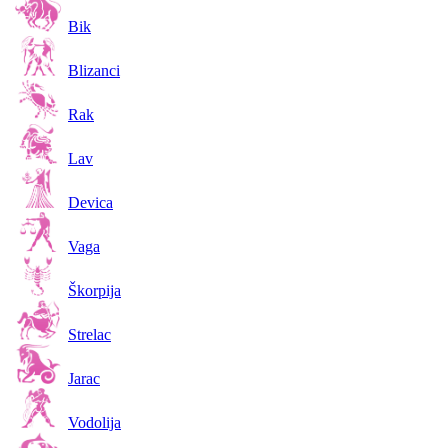
Bik
Blizanci
Rak
Lav
Devica
Vaga
Škorpija
Strelac
Jarac
Vodolija