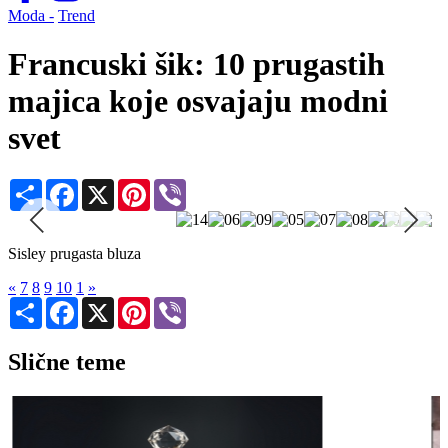
Moda -
Trend
Francuski šik: 10 prugastih
majica koje osvajaju modni
svet
Share
Facebook
X
Pinterest
Viber
Sisley prugasta bluza
«
7
8
9
10
1
»
Share
Facebook
X
Pinterest
Viber
Slične teme