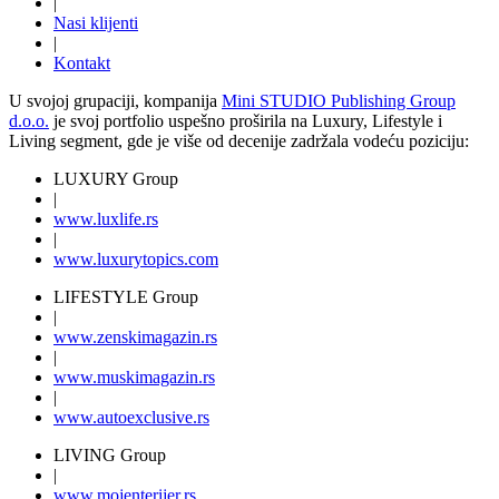
|
Nasi klijenti
|
Kontakt
U svojoj grupaciji, kompanija
Mini STUDIO Publishing Group
d.o.o.
je svoj portfolio uspešno proširila na Luxury, Lifestyle i
Living segment, gde je više od decenije zadržala vodeću poziciju:
LUXURY Group
|
www.
luxlife
.rs
|
www.
luxurytopics
.com
LIFESTYLE Group
|
www.
zenski
magazin.rs
|
www.
muski
magazin.rs
|
www.
auto
exclusive.rs
LIVING Group
|
www.
moj
enterijer.rs