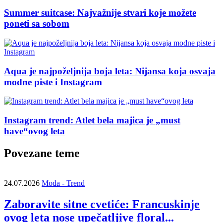
Summer suitcase: Najvažnije stvari koje možete
poneti sa sobom
Aqua je najpoželjnija boja leta: Nijansa koja osvaja
modne piste i Instagram
Instagram trend: Atlet bela majica je „must
have“ovog leta
Povezane teme
24.07.2026
Moda - Trend
Zaboravite sitne cvetiće: Francuskinje
ovog leta nose upečatljive floral...