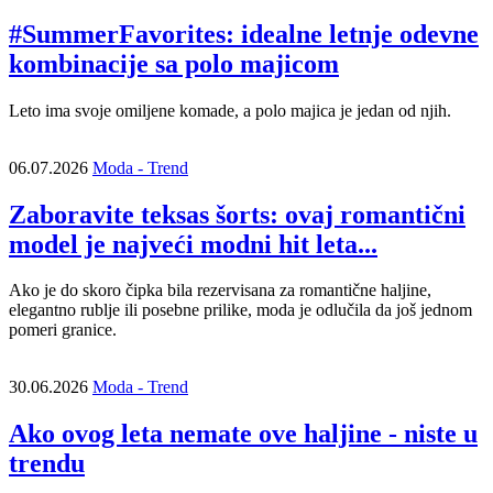
#SummerFavorites: idealne letnje odevne
kombinacije sa polo majicom
Leto ima svoje omiljene komade, a polo majica je jedan od njih.
06.07.2026
Moda - Trend
Zaboravite teksas šorts: ovaj romantični
model je najveći modni hit leta...
Ako je do skoro čipka bila rezervisana za romantične haljine,
elegantno rublje ili posebne prilike, moda je odlučila da još jednom
pomeri granice.
30.06.2026
Moda - Trend
Ako ovog leta nemate ove haljine - niste u
trendu