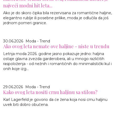
najveći modni hit leta...
Ako je do skoro čipka bila rezervisana za romantične haljine,
elegantno rublje ili posebne prilike, moda je odlučila da još
jednom pomeri granice.
30.06.2026
Moda - Trend
Ako ovog leta nemate ove haljine - niste u trendu
Letnja moda 2026. godine jasno pokazuje jedno: haljina
ostaje glavna zvezda garderobera, ali u mnogo različitih
raspoloženja - od nežnih i romantičnih do minimalistički kul i
onih koje izg...
29.06.2026
Moda - Trend
Kako ovog leta nositi crnu haljinu sa stilom?
Karl Lagerfeld je govorio da će žena koja nosi crnu haljinu
uvek biti dobro obučena.