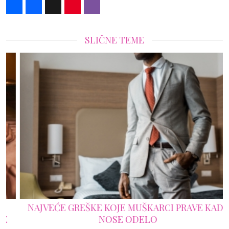
Share
Facebook
X
Pinterest
Viber
SLIČNE TEME
NAJVEĆE GREŠKE KOJE MUŠKARCI PRAVE KADA
NOSE ODELO