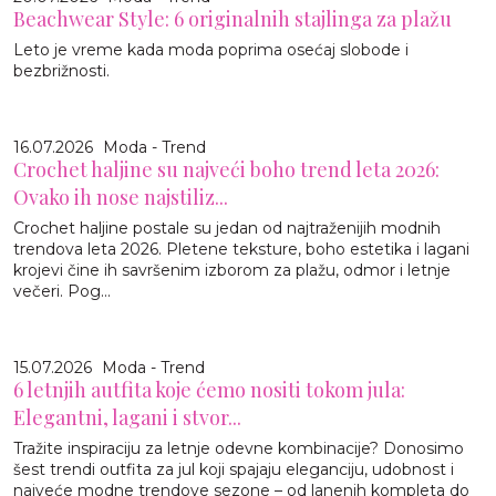
Beachwear Style: 6 originalnih stajlinga za plažu
Leto je vreme kada moda poprima osećaj slobode i
bezbrižnosti.
16.07.2026
Moda - Trend
Crochet haljine su najveći boho trend leta 2026:
Ovako ih nose najstiliz...
Crochet haljine postale su jedan od najtraženijih modnih
trendova leta 2026. Pletene teksture, boho estetika i lagani
krojevi čine ih savršenim izborom za plažu, odmor i letnje
večeri. Pog...
15.07.2026
Moda - Trend
6 letnjih autfita koje ćemo nositi tokom jula:
Elegantni, lagani i stvor...
Tražite inspiraciju za letnje odevne kombinacije? Donosimo
šest trendi outfita za jul koji spajaju eleganciju, udobnost i
najveće modne trendove sezone – od lanenih kompleta do