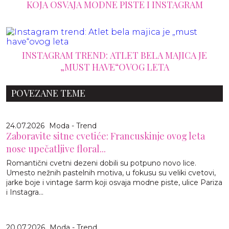
KOJA OSVAJA MODNE PISTE I INSTAGRAM
INSTAGRAM TREND: ATLET BELA MAJICA JE
„MUST HAVE“OVOG LETA
POVEZANE TEME
24.07.2026
Moda - Trend
Zaboravite sitne cvetiće: Francuskinje ovog leta
nose upečatljive floral...
Romantični cvetni dezeni dobili su potpuno novo lice.
Umesto nežnih pastelnih motiva, u fokusu su veliki cvetovi,
jarke boje i vintage šarm koji osvaja modne piste, ulice Pariza
i Instagra...
20.07.2026
Moda - Trend