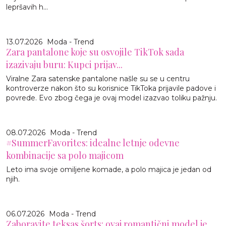
lepršavih h...
13.07.2026
Moda - Trend
Zara pantalone koje su osvojile TikTok sada
izazivaju buru: Kupci prijav...
Viralne Zara satenske pantalone našle su se u centru
kontroverze nakon što su korisnice TikToka prijavile padove i
povrede. Evo zbog čega je ovaj model izazvao toliku pažnju.
08.07.2026
Moda - Trend
#SummerFavorites: idealne letnje odevne
kombinacije sa polo majicom
Leto ima svoje omiljene komade, a polo majica je jedan od
njih.
06.07.2026
Moda - Trend
Zaboravite teksas šorts: ovaj romantični model je