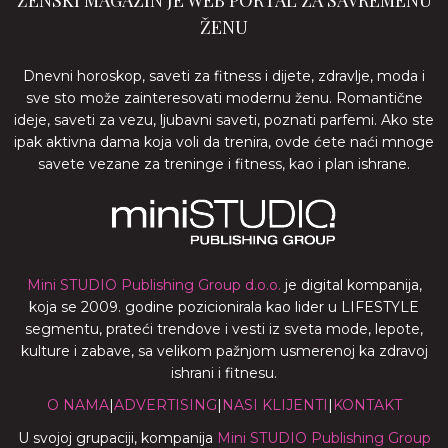
ŽENSKI MAGAZIN JE WEB PORTAL ZA SAVREMENU
ŽENU
Dnevni horoskop, saveti za fitness i dijete, zdravlje, moda i
sve sto može zainteresovati modernu ženu. Romantične
ideje, saveti za vezu, ljubavni saveti, poznati parfemi. Ako ste
ipak aktivna dama koja voli da trenira, ovde ćete naći mnoge
savete vezane za treninge i fitness, kao i plan ishrane.
Mini STUDIO Publishing Group d.o.o.
je digital kompanija,
koja se 2009. godine pozicionirala kao lider u LIFESTYLE
segmentu, prateći trendove i vesti iz sveta mode, lepote,
kulture i zabave, sa velikom pažnjom usmerenoj ka zdravoj
ishrani i fitnesu.
O NAMA
|
ADVERTISING
|
NASI KLIJENTI
|
KONTAKT
U svojoj grupaciji, kompanija
Mini STUDIO Publishing Group