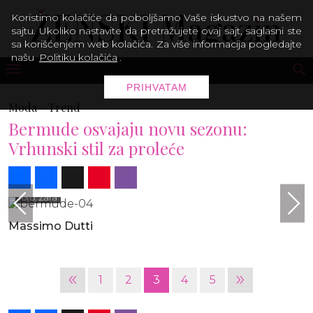
Koristimo kolačiće da poboljšamo Vaše iskustvo na našem
sajtu. Ukoliko nastavite da pretražujete ovaj sajt, saglasni ste
sa korišćenjem web kolačića. Za više informacija pogledajte
našu
Politiku kolačića
.
PRIHVATAM
Moda -
Trend
Bermude osvajaju novu sezonu:
Vrhunski stil za proleće
Share
Facebook
X
Pinterest
Viber
foto: Zara
Massimo Dutti
«
»
1
2
3
4
5