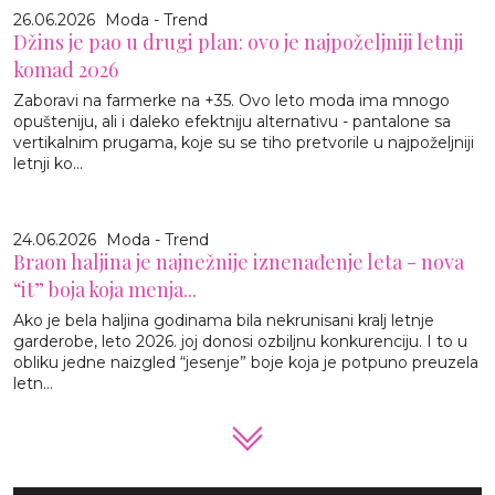
26.06.2026
Moda - Trend
Džins je pao u drugi plan: ovo je najpoželjniji letnji
komad 2026
Zaboravi na farmerke na +35. Ovo leto moda ima mnogo
opušteniju, ali i daleko efektniju alternativu - pantalone sa
vertikalnim prugama, koje su se tiho pretvorile u najpoželjniji
letnji ko...
24.06.2026
Moda - Trend
Braon haljina je najnežnije iznenađenje leta - nova
“it” boja koja menja...
Ako je bela haljina godinama bila nekrunisani kralj letnje
garderobe, leto 2026. joj donosi ozbiljnu konkurenciju. I to u
obliku jedne naizgled “jesenje” boje koja je potpuno preuzela
letn...