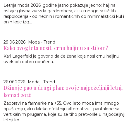
Letnja moda 2026. godine jasno pokazuje jedno: haljina
ostaje glavna zvezda garderobera, ali u mnogo različitih
raspoloženja - od nežnih i romantičnih do minimalistički kul i
onih koje izg...
29.06.2026
Moda - Trend
Kako ovog leta nositi crnu haljinu sa stilom?
Karl Lagerfeld je govorio da će žena koja nosi crnu haljinu
uvek biti dobro obučena.
26.06.2026
Moda - Trend
Džins je pao u drugi plan: ovo je najpoželjniji letnji
komad 2026
Zaboravi na farmerke na +35. Ovo leto moda ima mnogo
opušteniju, ali i daleko efektniju alternativu - pantalone sa
vertikalnim prugama, koje su se tiho pretvorile u najpoželjniji
letnji ko...