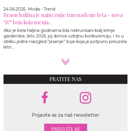
24.06.2026
Moda - Trend
Braon haljina je najnežnije iznenađenje leta - nova
“it” boja koja menja...
Ako je bela haljina godinama bila nekrunisani kralj letnje
garderobe, leto 2026. joj donosi ozbiljnu konkurenciju. I to u
obliku jedne naizgled “jesenje” boje koja je potpuno preuzela
letn...
PRATITE NAS
Prijavite se za naš newsletter
PRIJAVITE SE