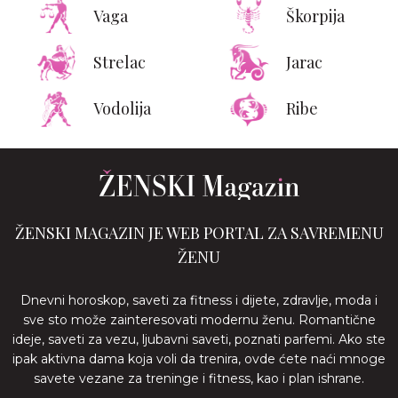
Vaga
Škorpija
Strelac
Jarac
Vodolija
Ribe
ŽENSKI MAGAZIN JE WEB PORTAL ZA SAVREMENU
ŽENU
Dnevni horoskop, saveti za fitness i dijete, zdravlje, moda i
sve sto može zainteresovati modernu ženu. Romantične
ideje, saveti za vezu, ljubavni saveti, poznati parfemi. Ako ste
ipak aktivna dama koja voli da trenira, ovde ćete naći mnoge
savete vezane za treninge i fitness, kao i plan ishrane.