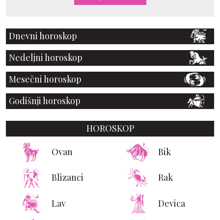
Dnevni horoskop
Nedeljni horoskop
Mesečni horoskop
Godišnji horoskop
HOROSKOP
Ovan
Bik
Blizanci
Rak
Lav
Devica