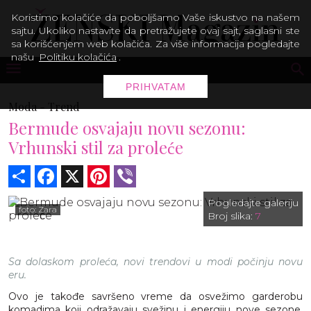
Koristimo kolačiće da poboljšamo Vaše iskustvo na našem
sajtu. Ukoliko nastavite da pretražujete ovaj sajt, saglasni ste
sa korišćenjem web kolačića. Za više informacija pogledajte
našu
Politiku kolačića
.
PRIHVATAM
Moda -
Trend
Bermude osvajaju novu sezonu:
Vrhunski stil za proleće
Share
Facebook
X
Pinterest
Viber
Pogledajte galeriju
foto: Zara
Broj slika:
7
Sa dolaskom proleća, novi trendovi u modi počinju novu
eru.
Ovo je takođe savršeno vreme da osvežimo garderobu
komadima koji odražavaju svežinu i energiju nove sezone.