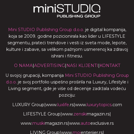
Mini STUDIO Publishing Group d.o.o.
je digital kompanija,
koja se 2009. godine pozicionirala kao lider u LIFESTYLE
segmentu, prateći trendove i vesti iz sveta mode, lepote,
kulture i zabave, sa velikom pažnjom usmerenoj ka zdravoj
ishrani i fitnesu.
O NAMA
|
ADVERTISING
|
NASI KLIJENTI
|
KONTAKT
U svojoj grupaciji, kompanija
Mini STUDIO Publishing Group
d.o.o.
je svoj portfolio uspešno proširila na Luxury, Lifestyle i
Living segment, gde je više od decenije zadržala vodeću
poziciju:
LUXURY Group
|
www.
luxlife
.rs
|
www.
luxurytopics
.com
LIFESTYLE Group
|
www.
zenski
magazin.rs
|
www.
muski
magazin.rs
|
www.
auto
exclusive.rs
LIVING Group
|
www.
moj
enterijer.rs
|