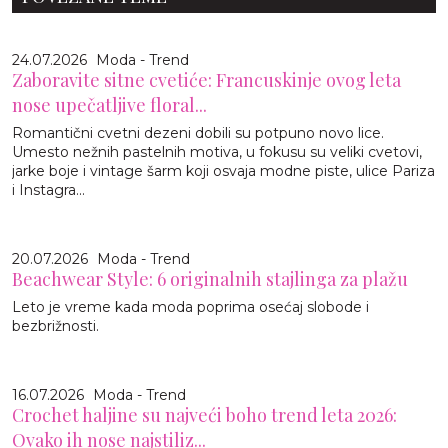
24.07.2026
Moda - Trend
Zaboravite sitne cvetiće: Francuskinje ovog leta
nose upečatljive floral...
Romantični cvetni dezeni dobili su potpuno novo lice.
Umesto nežnih pastelnih motiva, u fokusu su veliki cvetovi,
jarke boje i vintage šarm koji osvaja modne piste, ulice Pariza
i Instagra...
20.07.2026
Moda - Trend
Beachwear Style: 6 originalnih stajlinga za plažu
Leto je vreme kada moda poprima osećaj slobode i
bezbrižnosti.
16.07.2026
Moda - Trend
Crochet haljine su najveći boho trend leta 2026:
Ovako ih nose najstiliz...