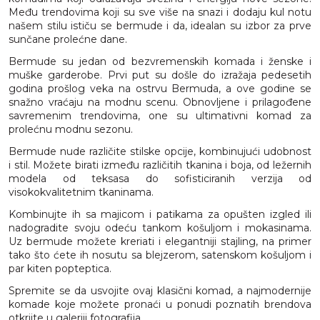
Među trendovima koji su sve više na snazi i dodaju kul notu
našem stilu ističu se bermude i da, idealan su izbor za prve
sunčane prolećne dane.
Bermude su jedan od bezvremenskih komada i ženske i
muške garderobe. Prvi put su došle do izražaja pedesetih
godina prošlog veka na ostrvu Bermuda, a ove godine se
snažno vraćaju na modnu scenu. Obnovljene i prilagođene
savremenim trendovima, one su ultimativni komad za
prolećnu modnu sezonu.
Bermude nude različite stilske opcije, kombinujući udobnost
i stil. Možete birati između različitih tkanina i boja, od ležernih
modela od teksasa do sofisticiranih verzija od
visokokvalitetnim tkaninama.
Kombinujte ih sa majicom i patikama za opušten izgled ili
nadogradite svoju odeću tankom košuljom i mokasinama.
Uz bermude možete kreriati i elegantniji stajling, na primer
tako što ćete ih nosutu sa blejzerom, satenskom košuljom i
par kiten popteptica.
Spremite se da usvojite ovaj klasični komad, a najmodernije
komade koje možete pronaći u ponudi poznatih brendova
otkrijte u galeriji fotografija.