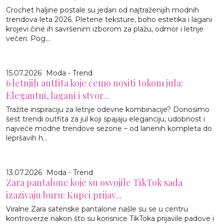
Crochet haljine postale su jedan od najtraženijih modnih
trendova leta 2026. Pletene teksture, boho estetika i lagani
krojevi čine ih savršenim izborom za plažu, odmor i letnje
večeri. Pog...
15.07.2026
Moda - Trend
6 letnjih autfita koje ćemo nositi tokom jula:
Elegantni, lagani i stvor...
Tražite inspiraciju za letnje odevne kombinacije? Donosimo
šest trendi outfita za jul koji spajaju eleganciju, udobnost i
najveće modne trendove sezone – od lanenih kompleta do
lepršavih h...
13.07.2026
Moda - Trend
Zara pantalone koje su osvojile TikTok sada
izazivaju buru: Kupci prijav...
Viralne Zara satenske pantalone našle su se u centru
kontroverze nakon što su korisnice TikToka prijavile padove i