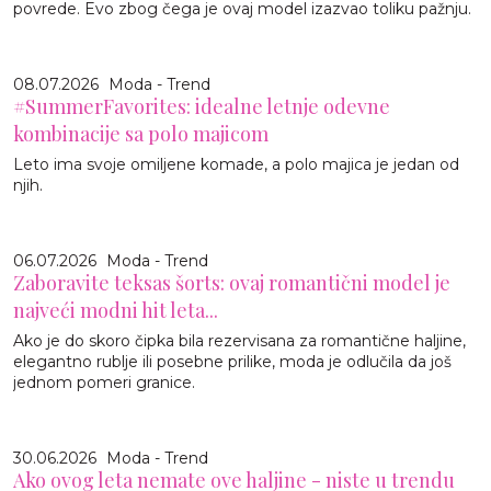
povrede. Evo zbog čega je ovaj model izazvao toliku pažnju.
08.07.2026
Moda - Trend
#SummerFavorites: idealne letnje odevne
kombinacije sa polo majicom
Leto ima svoje omiljene komade, a polo majica je jedan od
njih.
06.07.2026
Moda - Trend
Zaboravite teksas šorts: ovaj romantični model je
najveći modni hit leta...
Ako je do skoro čipka bila rezervisana za romantične haljine,
elegantno rublje ili posebne prilike, moda je odlučila da još
jednom pomeri granice.
30.06.2026
Moda - Trend
Ako ovog leta nemate ove haljine - niste u trendu