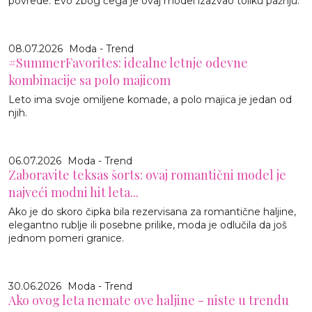
povrede. Evo zbog čega je ovaj model izazvao toliku pažnju.
08.07.2026
Moda - Trend
#SummerFavorites: idealne letnje odevne
kombinacije sa polo majicom
Leto ima svoje omiljene komade, a polo majica je jedan od
njih.
06.07.2026
Moda - Trend
Zaboravite teksas šorts: ovaj romantični model je
najveći modni hit leta...
Ako je do skoro čipka bila rezervisana za romantične haljine,
elegantno rublje ili posebne prilike, moda je odlučila da još
jednom pomeri granice.
30.06.2026
Moda - Trend
Ako ovog leta nemate ove haljine - niste u trendu