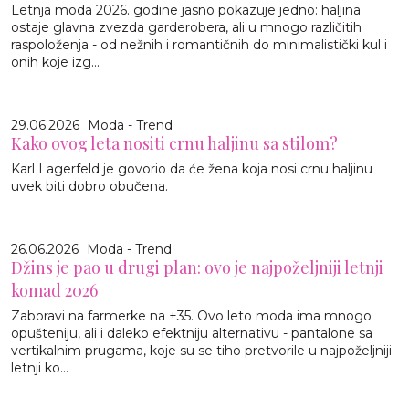
Letnja moda 2026. godine jasno pokazuje jedno: haljina
ostaje glavna zvezda garderobera, ali u mnogo različitih
raspoloženja - od nežnih i romantičnih do minimalistički kul i
onih koje izg...
29.06.2026
Moda - Trend
Kako ovog leta nositi crnu haljinu sa stilom?
Karl Lagerfeld je govorio da će žena koja nosi crnu haljinu
uvek biti dobro obučena.
26.06.2026
Moda - Trend
Džins je pao u drugi plan: ovo je najpoželjniji letnji
komad 2026
Zaboravi na farmerke na +35. Ovo leto moda ima mnogo
opušteniju, ali i daleko efektniju alternativu - pantalone sa
vertikalnim prugama, koje su se tiho pretvorile u najpoželjniji
letnji ko...