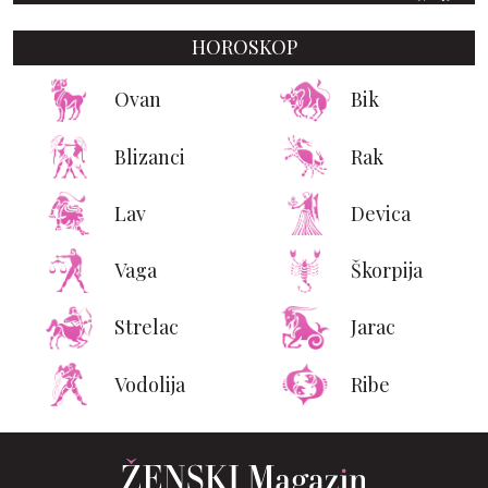
HOROSKOP
Ovan
Bik
Blizanci
Rak
Lav
Devica
Vaga
Škorpija
Strelac
Jarac
Vodolija
Ribe