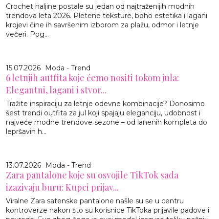
Crochet haljine postale su jedan od najtraženijih modnih
trendova leta 2026. Pletene teksture, boho estetika i lagani
krojevi čine ih savršenim izborom za plažu, odmor i letnje
večeri. Pog...
15.07.2026
Moda - Trend
6 letnjih autfita koje ćemo nositi tokom jula:
Elegantni, lagani i stvor...
Tražite inspiraciju za letnje odevne kombinacije? Donosimo
šest trendi outfita za jul koji spajaju eleganciju, udobnost i
najveće modne trendove sezone – od lanenih kompleta do
lepršavih h...
13.07.2026
Moda - Trend
Zara pantalone koje su osvojile TikTok sada
izazivaju buru: Kupci prijav...
Viralne Zara satenske pantalone našle su se u centru
kontroverze nakon što su korisnice TikToka prijavile padove i