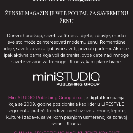
ŽENSKI MAGAZIN JE WEB PORTAL ZA SAVREMENU
ŽENU
Dnevni horoskop, saveti za fitness i dijete, zdravlje, moda i
sve sto može zainteresovati modernu ženu. Romantične
ideje, saveti za vezu, ljubavni saveti, poznati parfemi. Ako ste
ipak aktivna dama koja voli da trenira, ovde ćete naći mnoge
savete vezane za treninge i fitness, kao i plan ishrane.
Mini STUDIO Publishing Group d.o.o.
je digital kompanija,
koja se 2009. godine pozicionirala kao lider u LIFESTYLE
segmentu, prateći trendove i vesti iz sveta mode, lepote,
kulture i zabave, sa velikom pažnjom usmerenoj ka zdravoj
ishrani i fitnesu.