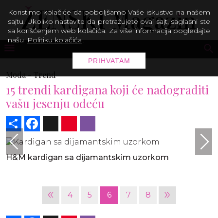
Koristimo kolačiće da poboljšamo Vaše iskustvo na našem
sajtu. Ukoliko nastavite da pretražujete ovaj sajt, saglasni ste
sa korišćenjem web kolačića. Za više informacija pogledajte
našu
Politiku kolačića
.
PRIHVATAM
Moda -
Trend
15 trendi kardigana koji će nadograditi
vašu jesenju odeću
Share
Facebook
X
Pinterest
Viber
H&M kardigan sa dijamantskim uzorkom
«
»
4
5
6
7
8