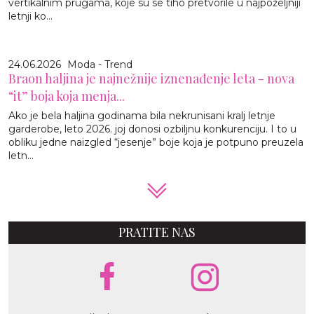
vertikalnim prugama, koje su se tiho pretvorile u najpoželjniji
letnji ko...
24.06.2026
Moda - Trend
Braon haljina je najnežnije iznenađenje leta - nova
“it” boja koja menja...
Ako je bela haljina godinama bila nekrunisani kralj letnje
garderobe, leto 2026. joj donosi ozbiljnu konkurenciju. I to u
obliku jedne naizgled “jesenje” boje koja je potpuno preuzela
letn...
PRATITE NAS