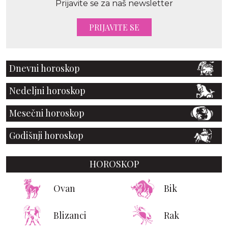
Prijavite se za naš newsletter
PRIJAVITE SE
Dnevni horoskop
Nedeljni horoskop
Mesečni horoskop
Godišnji horoskop
HOROSKOP
Ovan
Bik
Blizanci
Rak