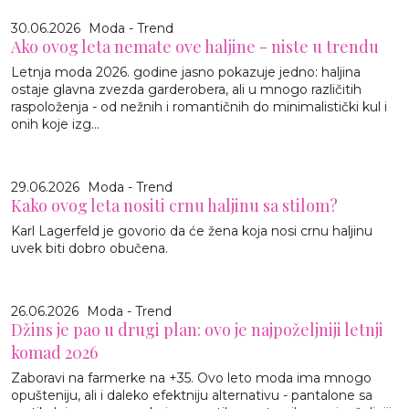
30.06.2026
Moda - Trend
Ako ovog leta nemate ove haljine - niste u trendu
Letnja moda 2026. godine jasno pokazuje jedno: haljina
ostaje glavna zvezda garderobera, ali u mnogo različitih
raspoloženja - od nežnih i romantičnih do minimalistički kul i
onih koje izg...
29.06.2026
Moda - Trend
Kako ovog leta nositi crnu haljinu sa stilom?
Karl Lagerfeld je govorio da će žena koja nosi crnu haljinu
uvek biti dobro obučena.
26.06.2026
Moda - Trend
Džins je pao u drugi plan: ovo je najpoželjniji letnji
komad 2026
Zaboravi na farmerke na +35. Ovo leto moda ima mnogo
opušteniju, ali i daleko efektniju alternativu - pantalone sa