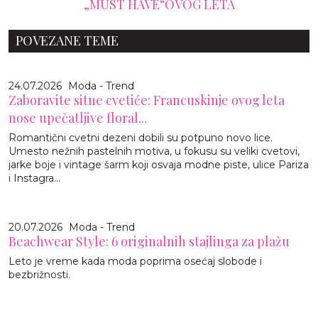
„MUST HAVE“OVOG LETA
POVEZANE TEME
24.07.2026
Moda - Trend
Zaboravite sitne cvetiće: Francuskinje ovog leta
nose upečatljive floral...
Romantični cvetni dezeni dobili su potpuno novo lice.
Umesto nežnih pastelnih motiva, u fokusu su veliki cvetovi,
jarke boje i vintage šarm koji osvaja modne piste, ulice Pariza
i Instagra...
20.07.2026
Moda - Trend
Beachwear Style: 6 originalnih stajlinga za plažu
Leto je vreme kada moda poprima osećaj slobode i
bezbrižnosti.