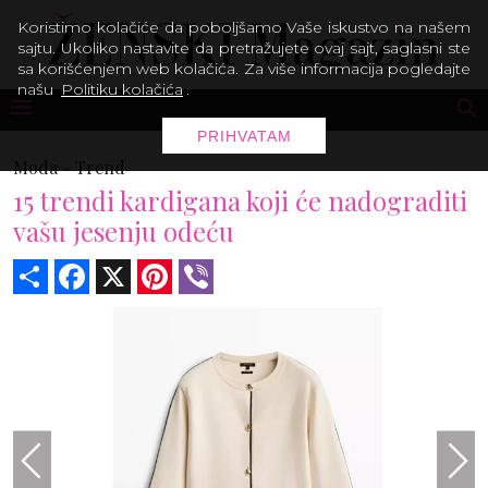
Koristimo kolačiće da poboljšamo Vaše iskustvo na našem
sajtu. Ukoliko nastavite da pretražujete ovaj sajt, saglasni ste
sa korišćenjem web kolačića. Za više informacija pogledajte
našu
Politiku kolačića
.
PRIHVATAM
Moda -
Trend
15 trendi kardigana koji će nadograditi
vašu jesenju odeću
Share
Facebook
X
Pinterest
Viber