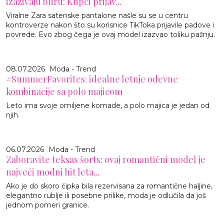
izazivaju buru: Kupci prijav...
Viralne Zara satenske pantalone našle su se u centru
kontroverze nakon što su korisnice TikToka prijavile padove i
povrede. Evo zbog čega je ovaj model izazvao toliku pažnju.
08.07.2026
Moda - Trend
#SummerFavorites: idealne letnje odevne
kombinacije sa polo majicom
Leto ima svoje omiljene komade, a polo majica je jedan od
njih.
06.07.2026
Moda - Trend
Zaboravite teksas šorts: ovaj romantični model je
najveći modni hit leta...
Ako je do skoro čipka bila rezervisana za romantične haljine,
elegantno rublje ili posebne prilike, moda je odlučila da još
jednom pomeri granice.