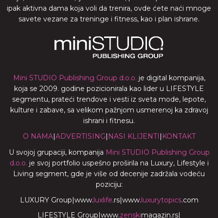
ipak aktivna dama koja voli da trenira, ovde ćete naći mnoge
savete vezane za treninge i fitness, kao i plan ishrane.
Mini STUDIO Publishing Group d.o.o.
je digital kompanija,
koja se 2009. godine pozicionirala kao lider u LIFESTYLE
segmentu, prateći trendove i vesti iz sveta mode, lepote,
kulture i zabave, sa velikom pažnjom usmerenoj ka zdravoj
ishrani i fitnesu.
O NAMA
|
ADVERTISING
|
NASI KLIJENTI
|
KONTAKT
U svojoj grupaciji, kompanija
Mini STUDIO Publishing Group
d.o.o.
je svoj portfolio uspešno proširila na Luxury, Lifestyle i
Living segment, gde je više od decenije zadržala vodeću
poziciju:
LUXURY Group
|
www.
luxlife
.rs
|
www.
luxurytopics
.com
LIFESTYLE Group
|
www.
zenski
magazin.rs
|