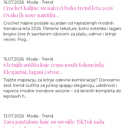
16.07.2026
Moda - Trend
Crochet haljine su najveći boho trend leta 2026:
Ovako ih nose najstiliz...
Crochet haljine postale su jedan od najtraženijih modnih
trendova leta 2026. Pletene teksture, boho estetika i lagani
krojevi čine ih savršenim izborom za plažu, odmor i letnje
večeri. Pog...
15.07.2026
Moda - Trend
6 letnjih autfita koje ćemo nositi tokom jula:
Elegantni, lagani i stvor...
Tražite inspiraciju za letnje odevne kombinacije? Donosimo
šest trendi outfita za jul koji spajaju eleganciju, udobnost i
najveće modne trendove sezone – od lanenih kompleta do
lepršavih h...
13.07.2026
Moda - Trend
Zara pantalone koje su osvojile TikTok sada