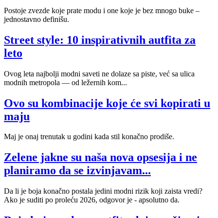
Postoje zvezde koje prate modu i one koje je bez mnogo buke –
jednostavno definišu.
Street style: 10 inspirativnih autfita za
leto
Ovog leta najbolji modni saveti ne dolaze sa piste, već sa ulica
modnih metropola — od ležernih kom...
Ovo su kombinacije koje će svi kopirati u
maju
Maj je onaj trenutak u godini kada stil konačno prodiše.
Zelene jakne su naša nova opsesija i ne
planiramo da se izvinjavam...
Da li je boja konačno postala jedini modni rizik koji zaista vredi?
Ako je suditi po proleću 2026, odgovor je - apsolutno da.