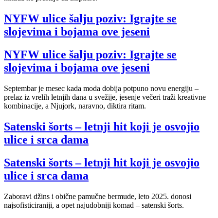
NYFW ulice šalju poziv: Igrajte se
slojevima i bojama ove jeseni
NYFW ulice šalju poziv: Igrajte se
slojevima i bojama ove jeseni
Septembar je mesec kada moda dobija potpuno novu energiju –
prelaz iz vrelih letnjih dana u svežije, jesenje večeri traži kreativne
kombinacije, a Njujork, naravno, diktira ritam.
Satenski šorts – letnji hit koji je osvojio
ulice i srca dama
Satenski šorts – letnji hit koji je osvojio
ulice i srca dama
Zaboravi džins i obične pamučne bermude, leto 2025. donosi
najsofisticiraniji, a opet najudobniji komad – satenski šorts.