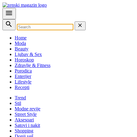
Home
Moda
Beauty
Ljubav & Sex
Horoskop
Zdravlje & Fitness
Porodica
Enterijer
Lifestyle
Recepti
Trend
Stil
Modne revije
Street Style
Aksesoari
Satovi i nakit
Shopping
Donji veš