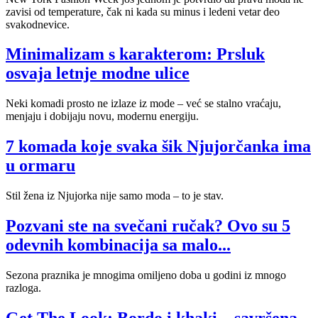
zavisi od temperature, čak ni kada su minus i ledeni vetar deo
svakodnevice.
Minimalizam s karakterom: Prsluk
osvaja letnje modne ulice
Neki komadi prosto ne izlaze iz mode – već se stalno vraćaju,
menjaju i dobijaju novu, modernu energiju.
7 komada koje svaka šik Njujorčanka ima
u ormaru
Stil žena iz Njujorka nije samo moda – to je stav.
Pozvani ste na svečani ručak? Ovo su 5
odevnih kombinacija sa malo...
Sezona praznika je mnogima omiljeno doba u godini iz mnogo
razloga.
Get The Look: Bordo i khaki – savršena