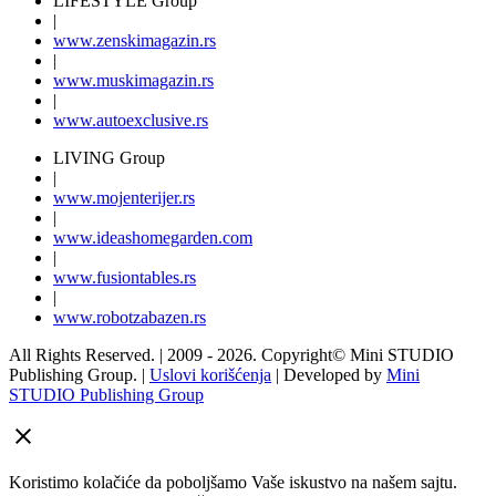
LIFESTYLE Group
|
www.
zenski
magazin.rs
|
www.
muski
magazin.rs
|
www.
auto
exclusive.rs
LIVING Group
|
www.
moj
enterijer.rs
|
www.
ideas
homegarden.com
|
www.
fusiontables
.rs
|
www.
robotzabazen
.rs
All Rights Reserved.
| 2009 - 2026.
Copyright©
Mini STUDIO
Publishing Group. |
Uslovi korišćenja
| Developed by
Mini
STUDIO Publishing Group
Koristimo kolačiće da poboljšamo Vaše iskustvo na našem sajtu.