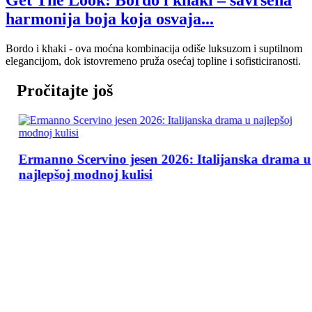
harmonija boja koja osvaja...
Bordo i khaki - ova moćna kombinacija odiše luksuzom i suptilnom
elegancijom, dok istovremeno pruža osećaj topline i sofisticiranosti.
Pročitajte još
Ermanno Scervino jesen 2026: Italijanska drama u
najlepšoj modnoj kulisi
: