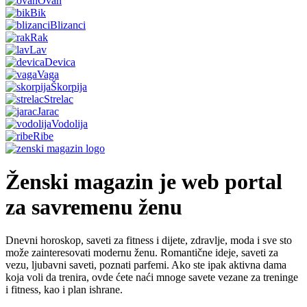
Ovan
Bik
Blizanci
Rak
Lav
Devica
Vaga
Škorpija
Strelac
Jarac
Vodolija
Ribe
Ženski magazin je web portal
za savremenu ženu
Dnevni horoskop, saveti za fitness i dijete, zdravlje, moda i sve sto
može zainteresovati modernu ženu. Romantične ideje, saveti za
vezu, ljubavni saveti, poznati parfemi. Ako ste ipak aktivna dama
koja voli da trenira, ovde ćete naći mnoge savete vezane za treninge
i fitness, kao i plan ishrane.