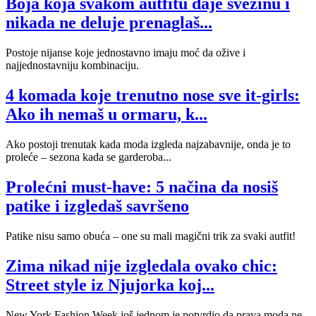
Boja koja svakom autfitu daje svežinu i
nikada ne deluje prenaglaš...
Postoje nijanse koje jednostavno imaju moć da ožive i
najjednostavniju kombinaciju.
4 komada koje trenutno nose sve it-girls:
Ako ih nemaš u ormaru, k...
Ako postoji trenutak kada moda izgleda najzabavnije, onda je to
proleće – sezona kada se garderoba...
Prolećni must-have: 5 načina da nosiš
patike i izgledaš savršeno
Patike nisu samo obuća – one su mali magični trik za svaki autfit!
Zima nikad nije izgledala ovako chic:
Street style iz Njujorka koj...
New York Fashion Week još jednom je potvrdio da prava moda ne