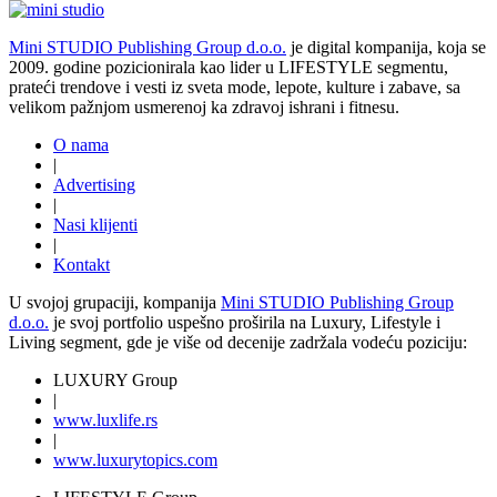
Mini STUDIO Publishing Group d.o.o.
je digital kompanija, koja se
2009. godine pozicionirala kao lider u LIFESTYLE segmentu,
prateći trendove i vesti iz sveta mode, lepote, kulture i zabave, sa
velikom pažnjom usmerenoj ka zdravoj ishrani i fitnesu.
O nama
|
Advertising
|
Nasi klijenti
|
Kontakt
U svojoj grupaciji, kompanija
Mini STUDIO Publishing Group
d.o.o.
je svoj portfolio uspešno proširila na Luxury, Lifestyle i
Living segment, gde je više od decenije zadržala vodeću poziciju:
LUXURY Group
|
www.
luxlife
.rs
|
www.
luxurytopics
.com