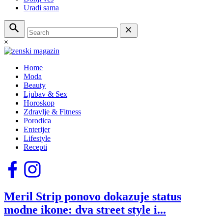
Uradi sama
×
Home
Moda
Beauty
Ljubav & Sex
Horoskop
Zdravlje & Fitness
Porodica
Enterijer
Lifestyle
Recepti
Meril Strip ponovo dokazuje status
modne ikone: dva street style i...