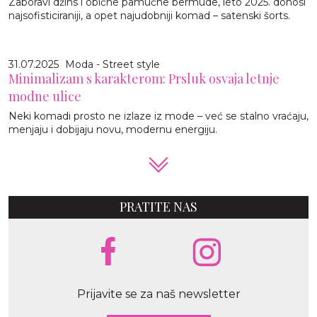
Zaboravi džins i obične pamučne bermude, leto 2025. donosi
najsofisticiraniji, a opet najudobniji komad – satenski šorts.
31.07.2025
Moda - Street style
Minimalizam s karakterom: Prsluk osvaja letnje
modne ulice
Neki komadi prosto ne izlaze iz mode – već se stalno vraćaju,
menjaju i dobijaju novu, modernu energiju.
PRATITE NAS
Prijavite se za naš newsletter