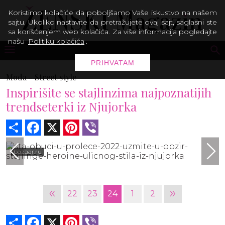
Koristimo kolačiće da poboljšamo Vaše iskustvo na našem
sajtu. Ukoliko nastavite da pretražujete ovaj sajt, saglasni ste
sa korišćenjem web kolačića. Za više informacija pogledajte
našu
Politiku kolačića
.
PRIHVATAM
Moda -
Street style
Inspirišite se stajlinzima najpoznatijih
trendseterki iz Njujorka
Share
Facebook
X
Pinterest
Viber
bazaar.ru
«
»
22
23
24
1
2
Share
Facebook
X
Pinterest
Viber