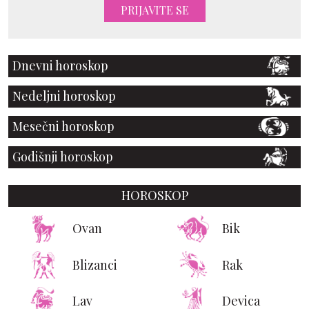
PRIJAVITE SE
Dnevni horoskop
Nedeljni horoskop
Mesečni horoskop
Godišnji horoskop
HOROSKOP
Ovan
Bik
Blizanci
Rak
Lav
Devica