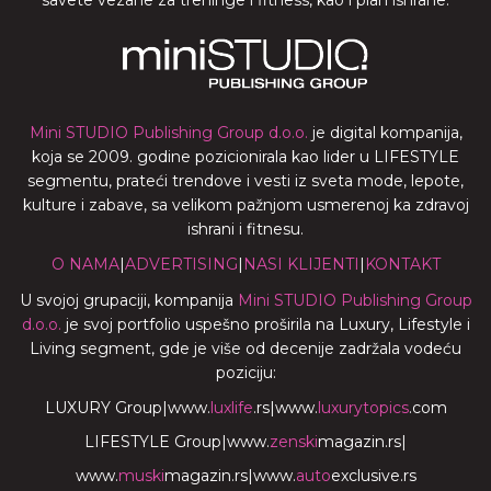
Mini STUDIO Publishing Group d.o.o.
je digital kompanija,
koja se 2009. godine pozicionirala kao lider u LIFESTYLE
segmentu, prateći trendove i vesti iz sveta mode, lepote,
kulture i zabave, sa velikom pažnjom usmerenoj ka zdravoj
ishrani i fitnesu.
O NAMA
|
ADVERTISING
|
NASI KLIJENTI
|
KONTAKT
U svojoj grupaciji, kompanija
Mini STUDIO Publishing Group
d.o.o.
je svoj portfolio uspešno proširila na Luxury, Lifestyle i
Living segment, gde je više od decenije zadržala vodeću
poziciju:
LUXURY Group
|
www.
luxlife
.rs
|
www.
luxurytopics
.com
LIFESTYLE Group
|
www.
zenski
magazin.rs
|
www.
muski
magazin.rs
|
www.
auto
exclusive.rs