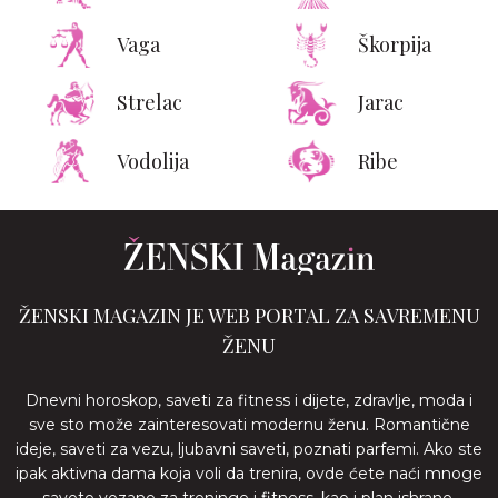
Vaga
Škorpija
Strelac
Jarac
Vodolija
Ribe
ŽENSKI MAGAZIN JE WEB PORTAL ZA SAVREMENU
ŽENU
Dnevni horoskop, saveti za fitness i dijete, zdravlje, moda i
sve sto može zainteresovati modernu ženu. Romantične
ideje, saveti za vezu, ljubavni saveti, poznati parfemi. Ako ste
ipak aktivna dama koja voli da trenira, ovde ćete naći mnoge
savete vezane za treninge i fitness, kao i plan ishrane.