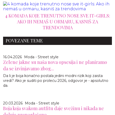
4 KOMADA KOJE TRENUTNO NOSE SVE IT-GIRLS:
AKO IH NEMAŠ U ORMARU, KASNIŠ ZA
TRENDOVIMA
POVEZANE TEME
16.04.2026
Moda - Street style
Zelene jakne su naša nova opsesija i ne planiramo
da se izvinjavamo zbog...
Da li je boja konačno postala jedini modni rizik koji zaista
vredi? Ako je suditi po proleću 2026, odgovor je - apsolutno
da.
20.03.2026
Moda - Street style
Boja koja svakom autfitu daje svežinu i nikada ne
deluje prenaglašeno