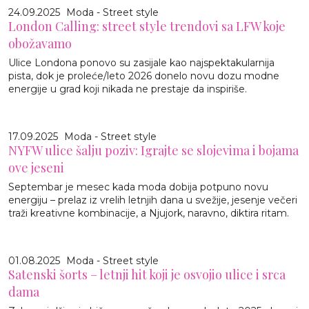
24.09.2025
Moda - Street style
London Calling: street style trendovi sa LFW koje
obožavamo
Ulice Londona ponovo su zasijale kao najspektakularnija
pista, dok je proleće/leto 2026 donelo novu dozu modne
energije u grad koji nikada ne prestaje da inspiriše.
17.09.2025
Moda - Street style
NYFW ulice šalju poziv: Igrajte se slojevima i bojama
ove jeseni
Septembar je mesec kada moda dobija potpuno novu
energiju – prelaz iz vrelih letnjih dana u svežije, jesenje večeri
traži kreativne kombinacije, a Njujork, naravno, diktira ritam.
01.08.2025
Moda - Street style
Satenski šorts – letnji hit koji je osvojio ulice i srca
dama