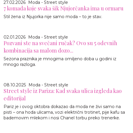
27.02.2026
Moda - Street style
7 komada koje svaka šik Njujorčanka ima u ormaru
Stil žena iz Njujorka nije samo moda – to je stav.
02.01.2026
Moda - Street style
Pozvani ste na svečani ručak? Ovo su 5 odevnih
kombinacija sa malom dozo...
Sezona praznika je mnogima omiljeno doba u godini iz
mnogo razloga.
08.10.2025
Moda - Street style
Street style iz Pariza: Kad svaka ulica izgleda kao
editorijal
Pariz je i ovog oktobra dokazao da moda ne živi samo na
pisti – ona hoda ulicama, vozi električni trotinet, pije kafu sa
bademovim mlekom i nosi Chanel torbu preko trenerke.