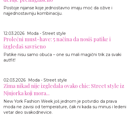
Postoje nijanse koje jednostavno imaju moć da ožive i
najjednostavniju kombinaciju.
12.03.2026
Moda - Street style
Prolećni must-have: 5 načina da nosiš patike i
izgledaš savršeno
Patike nisu samo obuća – one su mali magični trik za svaki
autfit!
02.03.2026
Moda - Street style
Zima nikad nije izgledala ovako chic: Street style iz
Njujorka koji mora...
New York Fashion Week još jednom je potvrdio da prava
moda ne zavisi od temperature, čak ni kada su minus i ledeni
vetar deo svakodnevice.