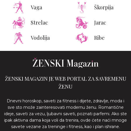
Vaga
Škorpija
Strelac
Jarac
Vodolija
Ribe
ŽENSKI MAGAZIN JE WEB PORTAL ZA SAVREMENU
ŽENU
Dnevni horoskop, saveti za fitness i dijete, zdravlje, moda i
sve sto može zainteresovati modernu ženu. Romantične
ideje, saveti za vezu, ljubavni saveti, poznati parfemi. Ako ste
ipak aktivna dama koja voli da trenira, ovde ćete naći mnoge
savete vezane za treninge i fitness, kao i plan ishrane.