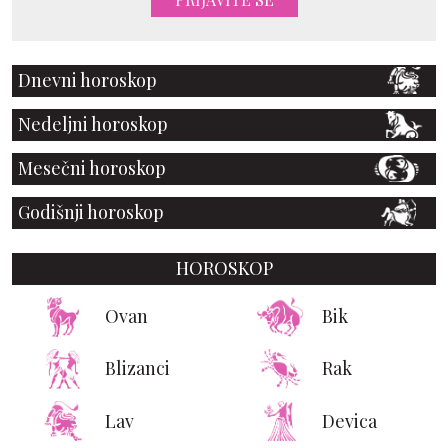
Dnevni horoskop
Nedeljni horoskop
Mesečni horoskop
Godišnji horoskop
HOROSKOP
Ovan
Bik
Blizanci
Rak
Lav
Devica