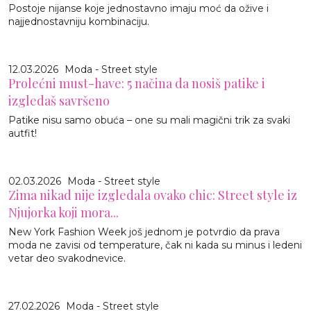
Postoje nijanse koje jednostavno imaju moć da ožive i
najjednostavniju kombinaciju.
12.03.2026
Moda - Street style
Prolećni must-have: 5 načina da nosiš patike i
izgledaš savršeno
Patike nisu samo obuća – one su mali magični trik za svaki
autfit!
02.03.2026
Moda - Street style
Zima nikad nije izgledala ovako chic: Street style iz
Njujorka koji mora...
New York Fashion Week još jednom je potvrdio da prava
moda ne zavisi od temperature, čak ni kada su minus i ledeni
vetar deo svakodnevice.
27.02.2026
Moda - Street style