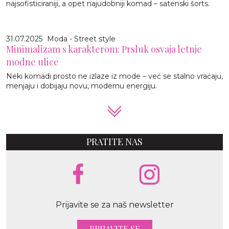
najsofisticiraniji, a opet najudobniji komad – satenski šorts.
31.07.2025
Moda - Street style
Minimalizam s karakterom: Prsluk osvaja letnje
modne ulice
Neki komadi prosto ne izlaze iz mode – već se stalno vraćaju,
menjaju i dobijaju novu, modernu energiju.
PRATITE NAS
Prijavite se za naš newsletter
PRIJAVITE SE