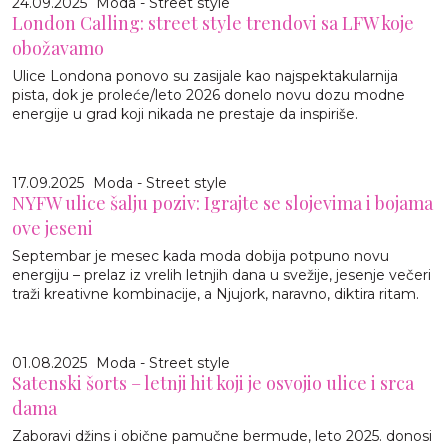
24.09.2025
Moda - Street style
London Calling: street style trendovi sa LFW koje
obožavamo
Ulice Londona ponovo su zasijale kao najspektakularnija
pista, dok je proleće/leto 2026 donelo novu dozu modne
energije u grad koji nikada ne prestaje da inspiriše.
17.09.2025
Moda - Street style
NYFW ulice šalju poziv: Igrajte se slojevima i bojama
ove jeseni
Septembar je mesec kada moda dobija potpuno novu
energiju – prelaz iz vrelih letnjih dana u svežije, jesenje večeri
traži kreativne kombinacije, a Njujork, naravno, diktira ritam.
01.08.2025
Moda - Street style
Satenski šorts – letnji hit koji je osvojio ulice i srca
dama
Zaboravi džins i obične pamučne bermude, leto 2025. donosi