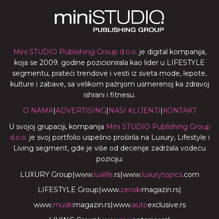
Mini STUDIO Publishing Group d.o.o.
je digital kompanija,
koja se 2009. godine pozicionirala kao lider u LIFESTYLE
segmentu, prateći trendove i vesti iz sveta mode, lepote,
kulture i zabave, sa velikom pažnjom usmerenoj ka zdravoj
ishrani i fitnesu.
O NAMA
|
ADVERTISING
|
NASI KLIJENTI
|
KONTAKT
U svojoj grupaciji, kompanija
Mini STUDIO Publishing Group
d.o.o.
je svoj portfolio uspešno proširila na Luxury, Lifestyle i
Living segment, gde je više od decenije zadržala vodeću
poziciju:
LUXURY Group
|
www.
luxlife
.rs
|
www.
luxurytopics
.com
LIFESTYLE Group
|
www.
zenski
magazin.rs
|
www.
muski
magazin.rs
|
www.
auto
exclusive.rs