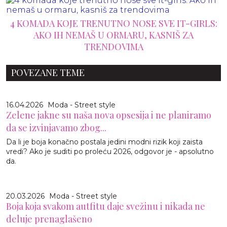
4 KOMADA KOJE TRENUTNO NOSE SVE IT-GIRLS:
AKO IH NEMAŠ U ORMARU, KASNIŠ ZA
TRENDOVIMA
POVEZANE TEME
16.04.2026
Moda - Street style
Zelene jakne su naša nova opsesija i ne planiramo
da se izvinjavamo zbog...
Da li je boja konačno postala jedini modni rizik koji zaista
vredi? Ako je suditi po proleću 2026, odgovor je - apsolutno
da.
20.03.2026
Moda - Street style
Boja koja svakom autfitu daje svežinu i nikada ne
deluje prenaglašeno