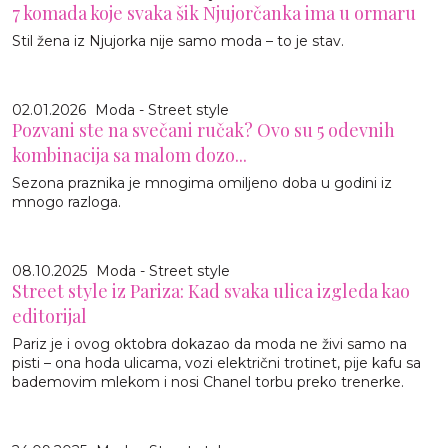
7 komada koje svaka šik Njujorčanka ima u ormaru
Stil žena iz Njujorka nije samo moda – to je stav.
02.01.2026
Moda - Street style
Pozvani ste na svečani ručak? Ovo su 5 odevnih
kombinacija sa malom dozo...
Sezona praznika je mnogima omiljeno doba u godini iz
mnogo razloga.
08.10.2025
Moda - Street style
Street style iz Pariza: Kad svaka ulica izgleda kao
editorijal
Pariz je i ovog oktobra dokazao da moda ne živi samo na
pisti – ona hoda ulicama, vozi električni trotinet, pije kafu sa
bademovim mlekom i nosi Chanel torbu preko trenerke.