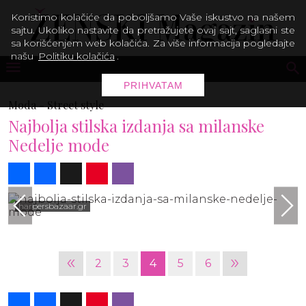
Koristimo kolačiće da poboljšamo Vaše iskustvo na našem
sajtu. Ukoliko nastavite da pretražujete ovaj sajt, saglasni ste
sa korišćenjem web kolačića. Za više informacija pogledajte
našu
Politiku kolačića
.
PRIHVATAM
Moda -
Street style
Najbolja stilska izdanja sa milanske
Nedelje mode
Share
Facebook
X
Pinterest
Viber
harpersbazaar.gr
«
»
2
3
4
5
6
Share
Facebook
X
Pinterest
Viber