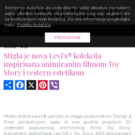
Koristimo kolačiće da poboljšamo Vaše iskustvo na našem
sajtu. Ukoliko nastavite da pretražujete ovaj sajt, saglasni ste
sa korišćenjem web kolačića. Za više informacija pogledajte
našu
Politiku kolačića
.
PRIHVATAM
Moda -
Stil
Stigla je nova Levi’s® kolekcija
inspirisana animiranim filmom Toy
Story i vestern estetikom
Share
Facebook
X
Pinterest
Viber
Modni brend Levi’s® udružio je snage sa poznatom Disney &
Pixar produkcijom, kako bi ove godine proslavili 30.
rođendan popularnog animiranog filma Toy Story,
kreiranjem jedinstvene Levi’s® x Toy Story 30th Anniversary