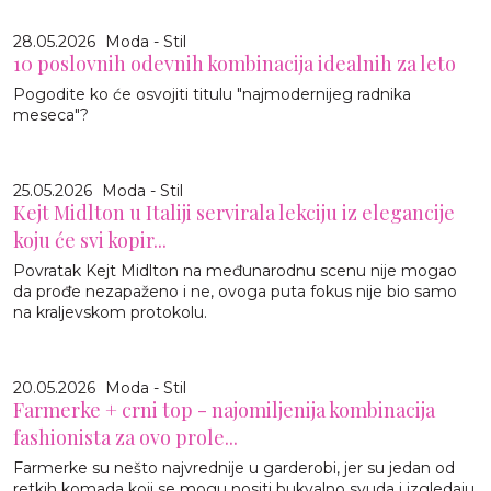
28.05.2026
Moda - Stil
10 poslovnih odevnih kombinacija idealnih za leto
Pogodite ko će osvojiti titulu "najmodernijeg radnika
meseca"?
25.05.2026
Moda - Stil
Kejt Midlton u Italiji servirala lekciju iz elegancije
koju će svi kopir...
Povratak Kejt Midlton na međunarodnu scenu nije mogao
da prođe nezapaženo i ne, ovoga puta fokus nije bio samo
na kraljevskom protokolu.
20.05.2026
Moda - Stil
Farmerke + crni top - najomiljenija kombinacija
fashionista za ovo prole...
Farmerke su nešto najvrednije u garderobi, jer su jedan od
retkih komada koji se mogu nositi bukvalno svuda i izgledaju