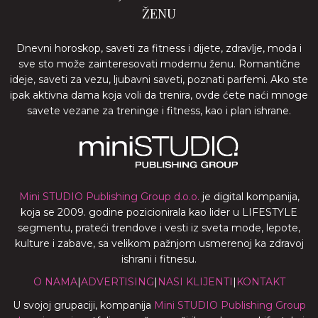
ŽENU
Dnevni horoskop, saveti za fitness i dijete, zdravlje, moda i
sve sto može zainteresovati modernu ženu. Romantične
ideje, saveti za vezu, ljubavni saveti, poznati parfemi. Ako ste
ipak aktivna dama koja voli da trenira, ovde ćete naći mnoge
savete vezane za treninge i fitness, kao i plan ishrane.
Mini STUDIO Publishing Group d.o.o.
je digital kompanija,
koja se 2009. godine pozicionirala kao lider u LIFESTYLE
segmentu, prateći trendove i vesti iz sveta mode, lepote,
kulture i zabave, sa velikom pažnjom usmerenoj ka zdravoj
ishrani i fitnesu.
O NAMA
|
ADVERTISING
|
NASI KLIJENTI
|
KONTAKT
U svojoj grupaciji, kompanija
Mini STUDIO Publishing Group