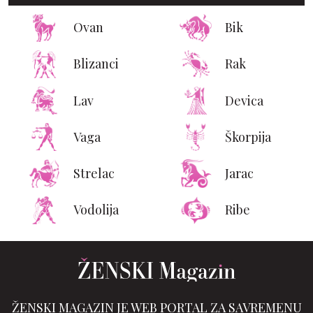
Ovan
Bik
Blizanci
Rak
Lav
Devica
Vaga
Škorpija
Strelac
Jarac
Vodolija
Ribe
ŽENSKI MAGAZIN JE WEB PORTAL ZA SAVREMENU