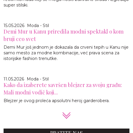
super stilski.
15.05.2026
Moda - Stil
Demi Mur u Kanu priredila modni spektakl o kom
bruji ceo svet
Demi Mur još jednom je dokazala da crveni tepih u Kanu nije
samo mesto za modne kombinacije, već prava scena za
istorijske fashion trenutke.
11.05.2026
Moda - Stil
Kako da izaberete savršen blejzer za svoju građu:
Mali modni vodič koji...
Blejzer je ovog proleća apsolutni heroj garderobera.
PRATITE NAS