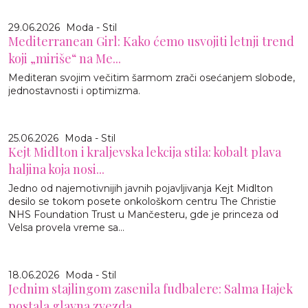
29.06.2026
Moda - Stil
Mediterranean Girl: Kako ćemo usvojiti letnji trend
koji „miriše“ na Me...
Mediteran svojim večitim šarmom zrači osećanjem slobode,
jednostavnosti i optimizma.
25.06.2026
Moda - Stil
Kejt Midlton i kraljevska lekcija stila: kobalt plava
haljina koja nosi...
Jedno od najemotivnijih javnih pojavljivanja Kejt Midlton
desilo se tokom posete onkološkom centru The Christie
NHS Foundation Trust u Mančesteru, gde je princeza od
Velsa provela vreme sa...
18.06.2026
Moda - Stil
Jednim stajlingom zasenila fudbalere: Salma Hajek
postala glavna zvezda...