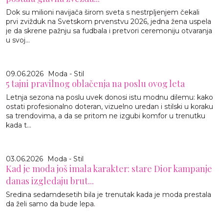
Dok su milioni navijača širom sveta s nestrpljenjem čekali
prvi zvižduk na Svetskom prvenstvu 2026, jedna žena uspela
je da skrene pažnju sa fudbala i pretvori ceremoniju otvaranja
u svoj...
09.06.2026
Moda - Stil
5 tajni pravilnog oblačenja na poslu ovog leta
Letnja sezona na poslu uvek donosi istu modnu dilemu: kako
ostati profesionalno doteran, vizuelno uredan i stilski u koraku
sa trendovima, a da se pritom ne izgubi komfor u trenutku
kada t...
03.06.2026
Moda - Stil
Kad je moda još imala karakter: stare Dior kampanje
danas izgledaju brut...
Sredina sedamdesetih bila je trenutak kada je moda prestala
da želi samo da bude lepa.