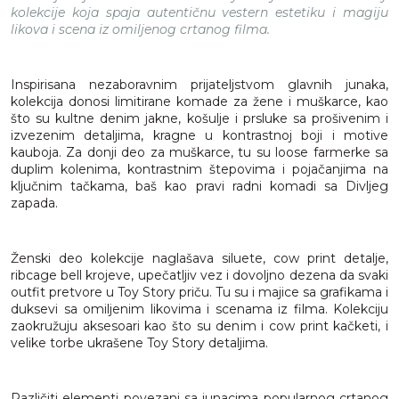
kolekcije koja spaja autentičnu vestern estetiku i magiju
likova i scena iz omiljenog crtanog filma.
Inspirisana nezaboravnim prijateljstvom glavnih junaka,
kolekcija donosi limitirane komade za žene i muškarce, kao
što su kultne denim jakne, košulje i prsluke sa prošivenim i
izvezenim detaljima, kragne u kontrastnoj boji i motive
kauboja. Za donji deo za muškarce, tu su loose farmerke sa
duplim kolenima, kontrastnim štepovima i pojačanjima na
ključnim tačkama, baš kao pravi radni komadi sa Divljeg
zapada.
Ženski deo kolekcije naglašava siluete, cow print detalje,
ribcage bell krojeve, upečatljiv vez i dovoljno dezena da svaki
outfit pretvore u Toy Story priču. Tu su i majice sa grafikama i
duksevi sa omiljenim likovima i scenama iz filma. Kolekciju
zaokružuju aksesoari kao što su denim i cow print kačketi, i
velike torbe ukrašene Toy Story detaljima.
Različiti elementi povezani sa junacima popularnog crtanog