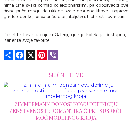
filma čine svaki komad kolekcionarskim, pa obožavaoci ove
divne priče mogu da uklope svoje omiljene likove i naprave
garderober koji priča priču o prijateljstvu, hrabrosti i avanturi.
Posetite Levi’s radnju u Galeriji, gde je kolekcija dostupna, i
izaberite svoje favorite.
Share
Facebook
X
Pinterest
Viber
SLIČNE TEME
ELIE SAAB: BAL NEUKROĆENIH SNOVA U
VISOKOJ MODI
U
EĆE