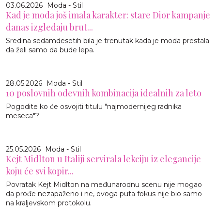
03.06.2026
Moda - Stil
Kad je moda još imala karakter: stare Dior kampanje
danas izgledaju brut...
Sredina sedamdesetih bila je trenutak kada je moda prestala
da želi samo da bude lepa.
28.05.2026
Moda - Stil
10 poslovnih odevnih kombinacija idealnih za leto
Pogodite ko će osvojiti titulu "najmodernijeg radnika
meseca"?
25.05.2026
Moda - Stil
Kejt Midlton u Italiji servirala lekciju iz elegancije
koju će svi kopir...
Povratak Kejt Midlton na međunarodnu scenu nije mogao
da prođe nezapaženo i ne, ovoga puta fokus nije bio samo
na kraljevskom protokolu.