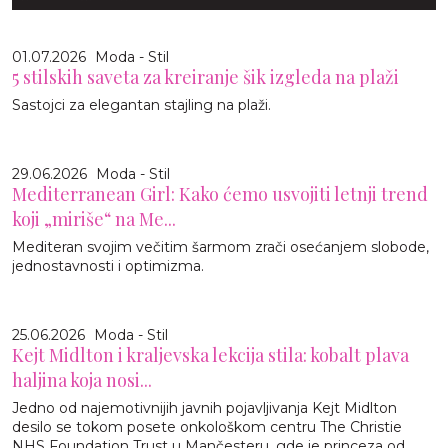
01.07.2026
Moda - Stil
5 stilskih saveta za kreiranje šik izgleda na plaži
Sastojci za elegantan stajling na plaži.
29.06.2026
Moda - Stil
Mediterranean Girl: Kako ćemo usvojiti letnji trend
koji „miriše“ na Me...
Mediteran svojim večitim šarmom zrači osećanjem slobode,
jednostavnosti i optimizma.
25.06.2026
Moda - Stil
Kejt Midlton i kraljevska lekcija stila: kobalt plava
haljina koja nosi...
Jedno od najemotivnijih javnih pojavljivanja Kejt Midlton
desilo se tokom posete onkološkom centru The Christie
NHS Foundation Trust u Mančesteru, gde je princeza od