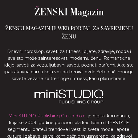
ŽENSKI MAGAZIN JE WEB PORTAL ZA SAVREMENU
ŽENU
Dnevni horoskop, saveti za fitness i dijete, zdravlje, moda i
sve sto može zainteresovati modernu ženu. Romantične
ideje, saveti za vezu, ljubavni saveti, poznati parfemi. Ako ste
ipak aktivna dama koja voli da trenira, ovde ćete naći mnoge
savete vezane za treninge i fitness, kao i plan ishrane.
Mini STUDIO Publishing Group d.o.o.
je digital kompanija,
koja se 2009. godine pozicionirala kao lider u LIFESTYLE
segmentu, prateći trendove i vesti iz sveta mode, lepote,
kulture i zabave, sa velikom pažnjom usmerenoj ka zdravoj