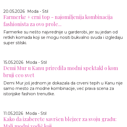
20.05.2026
Moda - Stil
Farmerke + crni top - najomiljenija kombinacija
fashionista za ovo prole...
Farmerke su nešto najvrednije u garderobi, jer su jedan od
retkih komada koji se mogu nositi bukvalno svuda i izgledaju
super stilski.
15.05.2026
Moda - Stil
Demi Mur u Kanu priredila modni spektakl o kom
bruji ceo svet
Demi Mur još jednom je dokazala da crveni tepih u Kanu nije
samo mesto za modne kombinacije, već prava scena za
istorijske fashion trenutke.
11.05.2026
Moda - Stil
Kako da izaberete savršen blejzer za svoju građu:
Mali modni vodič koji...