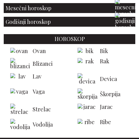
Mesečni horoskop
Godišnji horoskop
HOROSKOP
Ovan
Bik
Rak
Blizanci
Lav
Devica
Vaga
Škorpija
Jarac
Strelac
Ribe
Vodolija