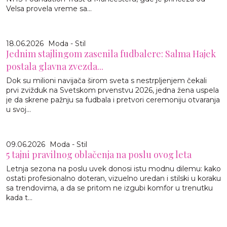
Velsa provela vreme sa...
18.06.2026
Moda - Stil
Jednim stajlingom zasenila fudbalere: Salma Hajek
postala glavna zvezda...
Dok su milioni navijača širom sveta s nestrpljenjem čekali
prvi zvižduk na Svetskom prvenstvu 2026, jedna žena uspela
je da skrene pažnju sa fudbala i pretvori ceremoniju otvaranja
u svoj...
09.06.2026
Moda - Stil
5 tajni pravilnog oblačenja na poslu ovog leta
Letnja sezona na poslu uvek donosi istu modnu dilemu: kako
ostati profesionalno doteran, vizuelno uredan i stilski u koraku
sa trendovima, a da se pritom ne izgubi komfor u trenutku
kada t...