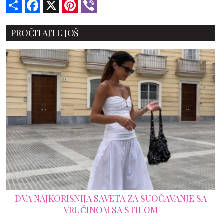
Share
Facebook
X
Pinterest
Viber
PROČITAJTE JOŠ
DVA NAJKORISNIJA SAVETA ZA SUOČAVANJE SA
VRUĆINOM SA STILOM