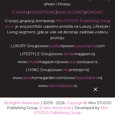
ishrani i fitnesu.
O NAMA
|
ADVERTISING
|
NASI KLIJENTI
|
KONTAKT
U svojoj grupaciji, kompanija
Mini STUDIO Publishing Group
d.o.o.
je svoj portfolio uspešno proširila na Luxury, Lifestyle i
Living segment, gde je više od decenije zadržala vodeću
poziciju:
LUXURY Group
|
www.
luxlife
.rs
|
www.
luxurytopics
.com
LIFESTYLE Group
|
www.
zenski
magazin.rs
|
www.
muski
magazin.rs
|
www.
auto
exclusive.rs
LIVING Group
|
www.
moj
enterijer.rs
|
www.
ideas
homegarden.com
|
www.
fusiontables
.rs
|
www.
robotzabazen
.rs
All Rights Reserved.
| 2009 - 2026.
Copyright©
Mini STUDIO
Publishing Group. |
Uslovi korišćenja
| Developed by
Mini
STUDIO Publishing Group