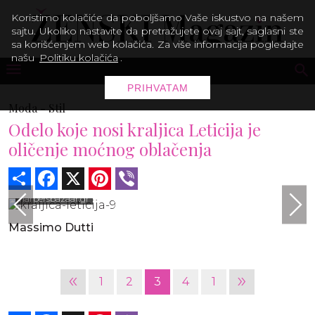
Koristimo kolačiće da poboljšamo Vaše iskustvo na našem
sajtu. Ukoliko nastavite da pretražujete ovaj sajt, saglasni ste
sa korišćenjem web kolačića. Za više informacija pogledajte
našu
Politiku kolačića
.
PRIHVATAM
Moda -
Stil
Odelo koje nosi kraljica Leticija je
oličenje moćnog oblačenja
Share
Facebook
X
Pinterest
Viber
harpersbazaar.gr
Massimo Dutti
«
»
1
2
3
4
1