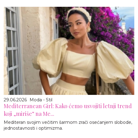
29.06.2026
Moda - Stil
Mediterranean Girl: Kako ćemo usvojiti letnji trend
koji „miriše“ na Me...
Mediteran svojim večitim šarmom zrači osećanjem slobode,
jednostavnosti i optimizma.