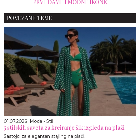
PRVE DAME I MODNE IKONE
POVEZANE TEME
01.07.2026
Moda - Stil
5 stilskih saveta za kreiranje šik izgleda na plaži
Sastojci za elegantan stajling na plaži.