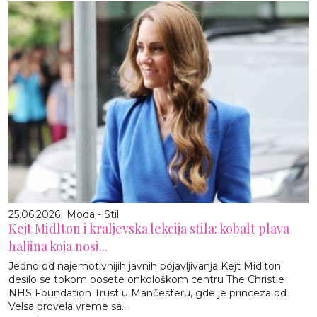
25.06.2026
Moda - Stil
Kejt Midlton i kraljevska lekcija stila: kobalt plava
haljina koja nosi...
Jedno od najemotivnijih javnih pojavljivanja Kejt Midlton
desilo se tokom posete onkološkom centru The Christie
NHS Foundation Trust u Mančesteru, gde je princeza od
Velsa provela vreme sa...