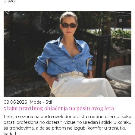
u svoj...
09.06.2026
Moda - Stil
5 tajni pravilnog oblačenja na poslu ovog leta
Letnja sezona na poslu uvek donosi istu modnu dilemu: kako
ostati profesionalno doteran, vizuelno uredan i stilski u koraku
sa trendovima, a da se pritom ne izgubi komfor u trenutku
kada t...