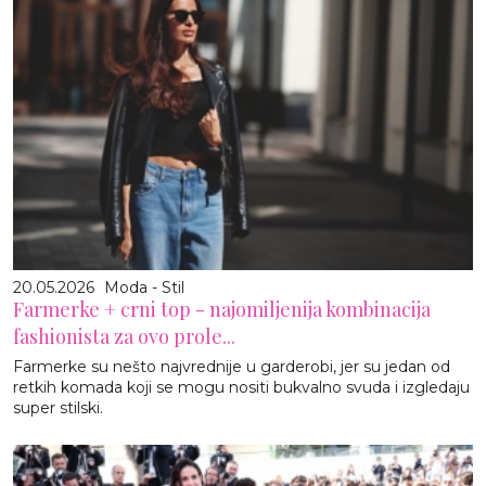
20.05.2026
Moda - Stil
Farmerke + crni top - najomiljenija kombinacija
fashionista za ovo prole...
Farmerke su nešto najvrednije u garderobi, jer su jedan od
retkih komada koji se mogu nositi bukvalno svuda i izgledaju
super stilski.