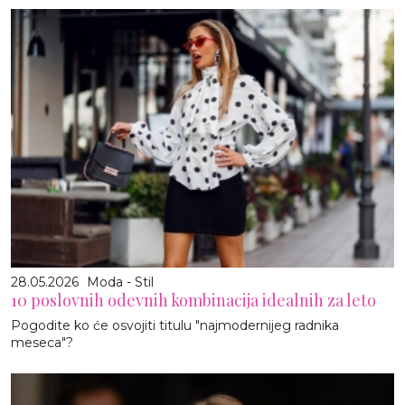
28.05.2026
Moda - Stil
10 poslovnih odevnih kombinacija idealnih za leto
Pogodite ko će osvojiti titulu "najmodernijeg radnika
meseca"?