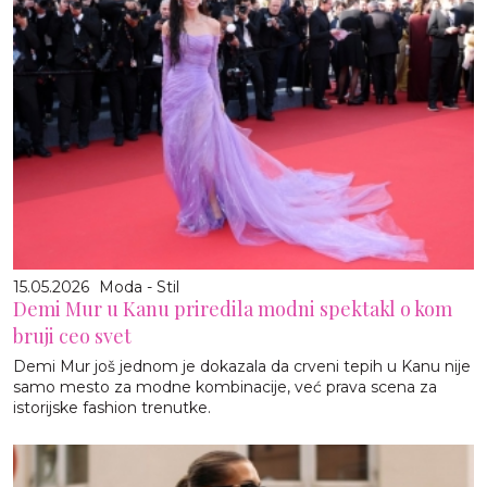
15.05.2026
Moda - Stil
Demi Mur u Kanu priredila modni spektakl o kom
bruji ceo svet
Demi Mur još jednom je dokazala da crveni tepih u Kanu nije
samo mesto za modne kombinacije, već prava scena za
istorijske fashion trenutke.