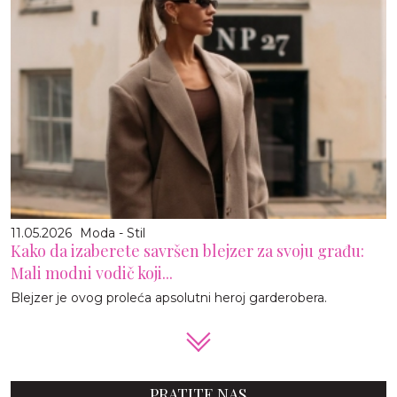
11.05.2026
Moda - Stil
Kako da izaberete savršen blejzer za svoju građu:
Mali modni vodič koji...
Blejzer je ovog proleća apsolutni heroj garderobera.
PRATITE NAS