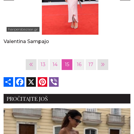
harpersbazaar.gr
Valentina Sampajo
«
»
13
14
15
16
17
Share
Facebook
X
Pinterest
Viber
PROČITAJTE JOŠ