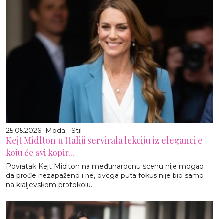
25.05.2026
Moda - Stil
Kejt Midlton u Italiji servirala lekciju iz elegancije
koju će svi kopir...
Povratak Kejt Midlton na međunarodnu scenu nije mogao
da prođe nezapaženo i ne, ovoga puta fokus nije bio samo
na kraljevskom protokolu.