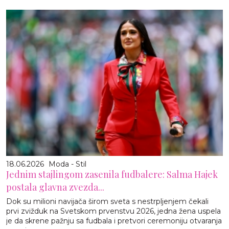
18.06.2026
Moda - Stil
Jednim stajlingom zasenila fudbalere: Salma Hajek
postala glavna zvezda...
Dok su milioni navijača širom sveta s nestrpljenjem čekali
prvi zvižduk na Svetskom prvenstvu 2026, jedna žena uspela
je da skrene pažnju sa fudbala i pretvori ceremoniju otvaranja