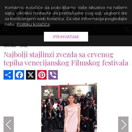
Koristimo kolačiće da poboljšamo Vaše iskustvo na našem
sajtu. Ukoliko nastavite da pretražujete ovaj sajt, saglasni ste
sa korišćenjem web kolačića. Za više informacija pogledajte
našu
Politiku kolačića
.
PRIHVATAM
Moda -
Stil
Najbolji stajlinzi zvezda sa crvenog
tepiha venecijanskog Filmskog festivala
Share
Facebook
X
Pinterest
Viber