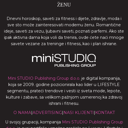
ŽENU
Dnevni horoskop, saveti za fitness i dijete, zdravlje, moda i
sve sto može zainteresovati modernu ženu. Romantične
ideje, saveti za vezu, ljubavni saveti, poznati parfemi. Ako ste
ipak aktivna dama koja voli da trenira, ovde ćete naći mnoge
savete vezane za treninge i fitness, kao i plan ishrane.
Mini STUDIO Publishing Group d.o.o.
je digital kompanija,
koja se 2009. godine pozicionirala kao lider u LIFESTYLE
segmentu, prateći trendove i vesti iz sveta mode, lepote,
kulture i zabave, sa velikom pažnjom usmerenoj ka zdravoj
ishrani i fitnesu.
O NAMA
|
ADVERTISING
|
NASI KLIJENTI
|
KONTAKT
U svojoj grupaciji, kompanija
Mini STUDIO Publishing Group