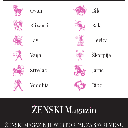
Ovan
Bik
Blizanci
Rak
Lav
Devica
Vaga
Škorpija
Strelac
Jarac
Vodolija
Ribe
ŽENSKI MAGAZIN JE WEB PORTAL ZA SAVREMENU