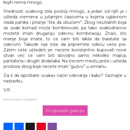
kojih nema mnogo.
Prednosti ovakvog stila postoji mnogo, a jedan od njih je i
ušteda vremena u jutarnjim časovima u kojima uglavnom
vlada panika i pitanje “šta da obučem”. Zbog neutralnih boja
se svaki komad može kombinovati, pa tako svakodnevno
možete imati drugačiju odevnu kombinaciju. Znači, što
manje boja imate, to će vam biti lakše da baratate sa
odećom. Takođe nije loše da pripremite odeću veče pre.
Zatim ćete uštedeti jer nećete konstantno kupovati nove
stvari već će vam biti dovoljno samo nekoliko majica,
pantalona i drugih dodataka. Na trećem mestu jeste i ušteda
prostora zbog koje nećete imati “gužvu” u ormanu.
Da li da isprobate ovakav način odevanja i kako? Saznajte u
nastavku...
V.R.
foto: pinterest, instagram
Pogledajte galeriju
Share
Facebook
X
Pinterest
Viber