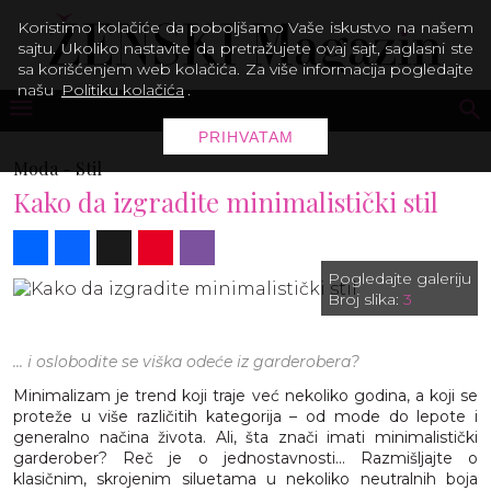
Koristimo kolačiće da poboljšamo Vaše iskustvo na našem
sajtu. Ukoliko nastavite da pretražujete ovaj sajt, saglasni ste
sa korišćenjem web kolačića. Za više informacija pogledajte
našu
Politiku kolačića
.
PRIHVATAM
Moda -
Stil
Kako da izgradite minimalistički stil
Share
Facebook
X
Pinterest
Viber
Pogledajte galeriju
Broj slika:
3
... i oslobodite se viška odeće iz garderobera?
Minimalizam je trend koji traje već nekoliko godina, a koji se
proteže u više različitih kategorija – od mode do lepote i
generalno načina života. Ali, šta znači imati minimalistički
garderober? Reč je o jednostavnosti... Razmišljajte o
klasičnim, skrojenim siluetama u nekoliko neutralnih boja