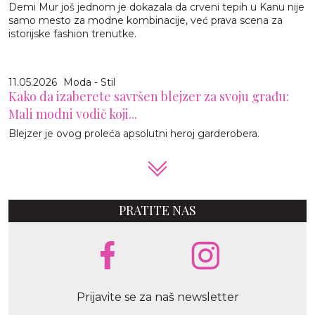
Demi Mur još jednom je dokazala da crveni tepih u Kanu nije
samo mesto za modne kombinacije, već prava scena za
istorijske fashion trenutke.
11.05.2026
Moda - Stil
Kako da izaberete savršen blejzer za svoju građu:
Mali modni vodič koji...
Blejzer je ovog proleća apsolutni heroj garderobera.
PRATITE NAS
Prijavite se za naš newsletter