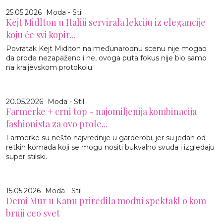
25.05.2026
Moda - Stil
Kejt Midlton u Italiji servirala lekciju iz elegancije
koju će svi kopir...
Povratak Kejt Midlton na međunarodnu scenu nije mogao
da prođe nezapaženo i ne, ovoga puta fokus nije bio samo
na kraljevskom protokolu.
20.05.2026
Moda - Stil
Farmerke + crni top - najomiljenija kombinacija
fashionista za ovo prole...
Farmerke su nešto najvrednije u garderobi, jer su jedan od
retkih komada koji se mogu nositi bukvalno svuda i izgledaju
super stilski.
15.05.2026
Moda - Stil
Demi Mur u Kanu priredila modni spektakl o kom
bruji ceo svet