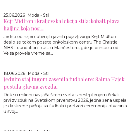
25.06.2026
Moda - Stil
Kejt Midlton i kraljevska lekcija stila: kobalt plava
haljina koja nosi...
Jedno od najemotivnijih javnih pojavljivanja Kejt Midlton
desilo se tokom posete onkološkom centru The Christie
NHS Foundation Trust u Mančesteru, gde je princeza od
Velsa provela vreme sa...
18.06.2026
Moda - Stil
Jednim stajlingom zasenila fudbalere: Salma Hajek
postala glavna zvezda...
Dok su milioni navijača širom sveta s nestrpljenjem čekali
prvi zvižduk na Svetskom prvenstvu 2026, jedna žena uspela
je da skrene pažnju sa fudbala i pretvori ceremoniju otvaranja
u svoj...