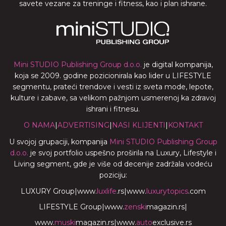
savete vezane za treninge i fitness, kao i plan ishrane.
Mini STUDIO Publishing Group d.o.o.
je digital kompanija,
koja se 2009. godine pozicionirala kao lider u LIFESTYLE
segmentu, prateći trendove i vesti iz sveta mode, lepote,
kulture i zabave, sa velikom pažnjom usmerenoj ka zdravoj
ishrani i fitnesu.
O NAMA
|
ADVERTISING
|
NASI KLIJENTI
|
KONTAKT
U svojoj grupaciji, kompanija
Mini STUDIO Publishing Group
d.o.o.
je svoj portfolio uspešno proširila na Luxury, Lifestyle i
Living segment, gde je više od decenije zadržala vodeću
poziciju:
LUXURY Group
|
www.
luxlife
.rs
|
www.
luxurytopics
.com
LIFESTYLE Group
|
www.
zenski
magazin.rs
|
www.
muski
magazin.rs
|
www.
auto
exclusive.rs