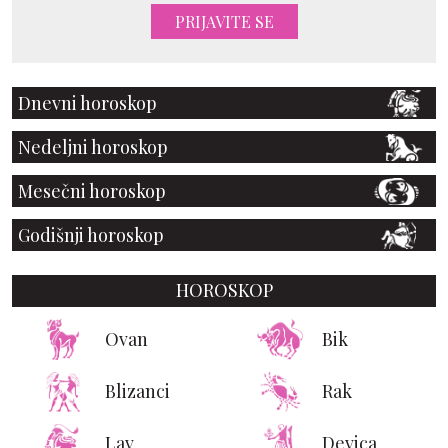
PRIJAVITE SE
Dnevni horoskop
Nedeljni horoskop
Mesečni horoskop
Godišnji horoskop
HOROSKOP
Ovan
Bik
Blizanci
Rak
Lav
Devica