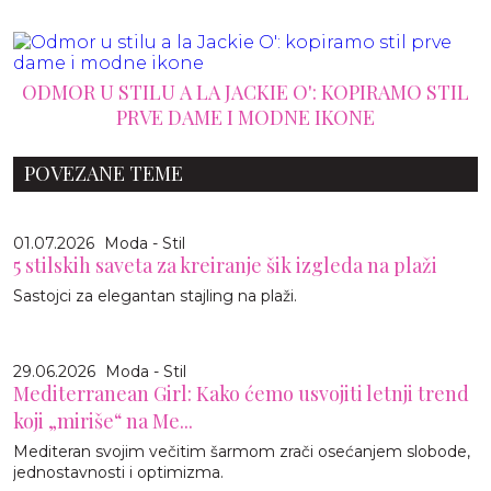
ODMOR U STILU A LA JACKIE O': KOPIRAMO STIL
PRVE DAME I MODNE IKONE
POVEZANE TEME
01.07.2026
Moda - Stil
5 stilskih saveta za kreiranje šik izgleda na plaži
Sastojci za elegantan stajling na plaži.
29.06.2026
Moda - Stil
Mediterranean Girl: Kako ćemo usvojiti letnji trend
koji „miriše“ na Me...
Mediteran svojim večitim šarmom zrači osećanjem slobode,
jednostavnosti i optimizma.