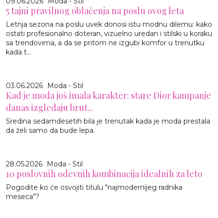
09.06.2026
Moda - Stil
5 tajni pravilnog oblačenja na poslu ovog leta
Letnja sezona na poslu uvek donosi istu modnu dilemu: kako
ostati profesionalno doteran, vizuelno uredan i stilski u koraku
sa trendovima, a da se pritom ne izgubi komfor u trenutku
kada t...
03.06.2026
Moda - Stil
Kad je moda još imala karakter: stare Dior kampanje
danas izgledaju brut...
Sredina sedamdesetih bila je trenutak kada je moda prestala
da želi samo da bude lepa.
28.05.2026
Moda - Stil
10 poslovnih odevnih kombinacija idealnih za leto
Pogodite ko će osvojiti titulu "najmodernijeg radnika
meseca"?