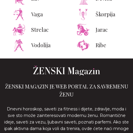
Vaga
Škorpija
Strelac
Jarac
Vodolija
Ribe
ŽENSKI MAGAZIN JE WEB PORTAL ZA SAVREMENU
ŽENU
Dnevni horoskop, saveti za fitness i dijete, zdravlje, moda i
sve sto može zainteresovati modernu ženu. Romantične
ideje, saveti za vezu, ljubavni saveti, poznati parfemi. Ako ste
ipak aktivna dama koja voli da trenira, ovde ćete naći mnoge