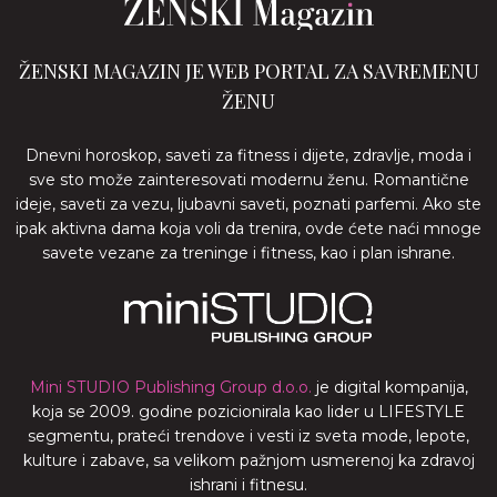
ŽENSKI MAGAZIN JE WEB PORTAL ZA SAVREMENU
ŽENU
Dnevni horoskop, saveti za fitness i dijete, zdravlje, moda i
sve sto može zainteresovati modernu ženu. Romantične
ideje, saveti za vezu, ljubavni saveti, poznati parfemi. Ako ste
ipak aktivna dama koja voli da trenira, ovde ćete naći mnoge
savete vezane za treninge i fitness, kao i plan ishrane.
Mini STUDIO Publishing Group d.o.o.
je digital kompanija,
koja se 2009. godine pozicionirala kao lider u LIFESTYLE
segmentu, prateći trendove i vesti iz sveta mode, lepote,
kulture i zabave, sa velikom pažnjom usmerenoj ka zdravoj
ishrani i fitnesu.