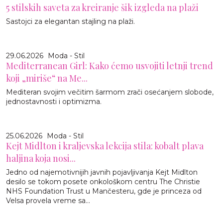
5 stilskih saveta za kreiranje šik izgleda na plaži
Sastojci za elegantan stajling na plaži.
29.06.2026
Moda - Stil
Mediterranean Girl: Kako ćemo usvojiti letnji trend
koji „miriše“ na Me...
Mediteran svojim večitim šarmom zrači osećanjem slobode,
jednostavnosti i optimizma.
25.06.2026
Moda - Stil
Kejt Midlton i kraljevska lekcija stila: kobalt plava
haljina koja nosi...
Jedno od najemotivnijih javnih pojavljivanja Kejt Midlton
desilo se tokom posete onkološkom centru The Christie
NHS Foundation Trust u Mančesteru, gde je princeza od
Velsa provela vreme sa...