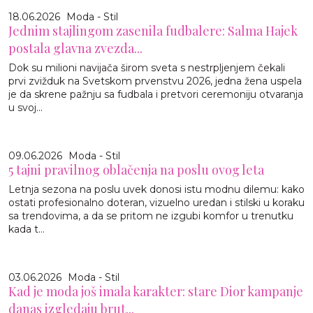
18.06.2026
Moda - Stil
Jednim stajlingom zasenila fudbalere: Salma Hajek
postala glavna zvezda...
Dok su milioni navijača širom sveta s nestrpljenjem čekali
prvi zvižduk na Svetskom prvenstvu 2026, jedna žena uspela
je da skrene pažnju sa fudbala i pretvori ceremoniju otvaranja
u svoj...
09.06.2026
Moda - Stil
5 tajni pravilnog oblačenja na poslu ovog leta
Letnja sezona na poslu uvek donosi istu modnu dilemu: kako
ostati profesionalno doteran, vizuelno uredan i stilski u koraku
sa trendovima, a da se pritom ne izgubi komfor u trenutku
kada t...
03.06.2026
Moda - Stil
Kad je moda još imala karakter: stare Dior kampanje
danas izgledaju brut...