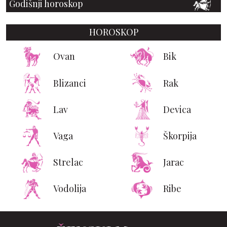
Godišnji horoskop
HOROSKOP
Ovan
Bik
Blizanci
Rak
Lav
Devica
Vaga
Škorpija
Strelac
Jarac
Vodolija
Ribe