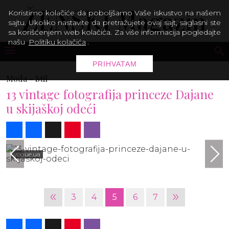
Koristimo kolačiće da poboljšamo Vaše iskustvo na našem
sajtu. Ukoliko nastavite da pretražujete ovaj sajt, saglasni ste
sa korišćenjem web kolačića. Za više informacija pogledajte
našu
Politiku kolačića
.
PRIHVATAM
Moda -
Stil
13 vintage fotografija princeze Dajane
u skijaškoj odeći
Share
Facebook
X
Pinterest
Viber
vogue.ua
«
»
3
4
5
6
7
Share
Facebook
X
Pinterest
Viber