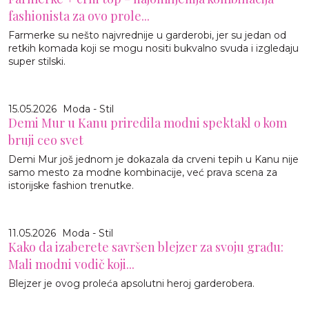
fashionista za ovo prole...
Farmerke su nešto najvrednije u garderobi, jer su jedan od
retkih komada koji se mogu nositi bukvalno svuda i izgledaju
super stilski.
15.05.2026
Moda - Stil
Demi Mur u Kanu priredila modni spektakl o kom
bruji ceo svet
Demi Mur još jednom je dokazala da crveni tepih u Kanu nije
samo mesto za modne kombinacije, već prava scena za
istorijske fashion trenutke.
11.05.2026
Moda - Stil
Kako da izaberete savršen blejzer za svoju građu:
Mali modni vodič koji...
Blejzer je ovog proleća apsolutni heroj garderobera.