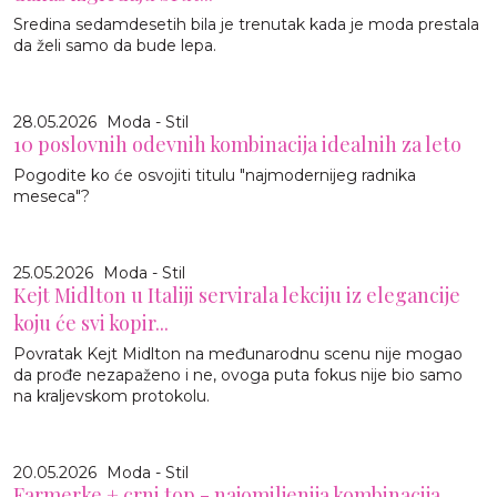
Sredina sedamdesetih bila je trenutak kada je moda prestala
da želi samo da bude lepa.
28.05.2026
Moda - Stil
10 poslovnih odevnih kombinacija idealnih za leto
Pogodite ko će osvojiti titulu "najmodernijeg radnika
meseca"?
25.05.2026
Moda - Stil
Kejt Midlton u Italiji servirala lekciju iz elegancije
koju će svi kopir...
Povratak Kejt Midlton na međunarodnu scenu nije mogao
da prođe nezapaženo i ne, ovoga puta fokus nije bio samo
na kraljevskom protokolu.
20.05.2026
Moda - Stil
Farmerke + crni top - najomiljenija kombinacija