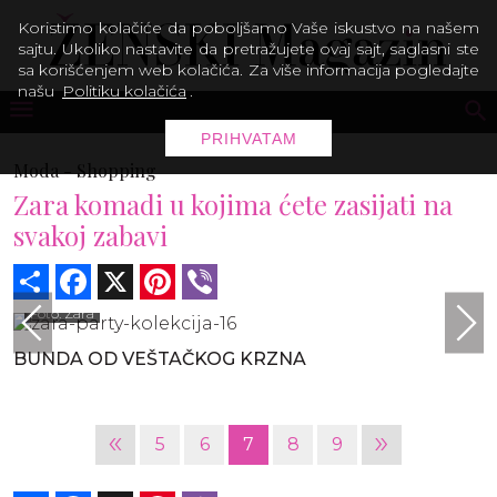
Koristimo kolačiće da poboljšamo Vaše iskustvo na našem
sajtu. Ukoliko nastavite da pretražujete ovaj sajt, saglasni ste
sa korišćenjem web kolačića. Za više informacija pogledajte
našu
Politiku kolačića
.
PRIHVATAM
Moda -
Shopping
Zara komadi u kojima ćete zasijati na
svakoj zabavi
Share
Facebook
X
Pinterest
Viber
Foto: Zara
BUNDA OD VEŠTAČKOG KRZNA
«
»
5
6
7
8
9