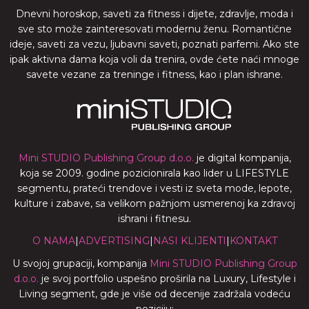
Dnevni horoskop, saveti za fitness i dijete, zdravlje, moda i
sve sto može zainteresovati modernu ženu. Romantične
ideje, saveti za vezu, ljubavni saveti, poznati parfemi. Ako ste
ipak aktivna dama koja voli da trenira, ovde ćete naći mnoge
savete vezane za treninge i fitness, kao i plan ishrane.
Mini STUDIO Publishing Group d.o.o.
je digital kompanija,
koja se 2009. godine pozicionirala kao lider u LIFESTYLE
segmentu, prateći trendove i vesti iz sveta mode, lepote,
kulture i zabave, sa velikom pažnjom usmerenoj ka zdravoj
ishrani i fitnesu.
O NAMA
|
ADVERTISING
|
NASI KLIJENTI
|
KONTAKT
U svojoj grupaciji, kompanija
Mini STUDIO Publishing Group
d.o.o.
je svoj portfolio uspešno proširila na Luxury, Lifestyle i
Living segment, gde je više od decenije zadržala vodeću
poziciju: