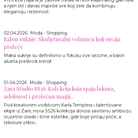
a njen stil i danas inspiriše sve koji žele da kombinuju
eleganciju i ležernost.
02.04.2026
Moda - Shopping
Balon suknje: Skulpturalni volumen koji osvaja
proleće
Maksi suknje su definitivno u fokusu ove sezone, a balon
silueta predvodi trend!
01.04.2026
Moda - Shopping
Zara Studio SS26: Kolekcija koja spaja luksuz,
udobnost i prolećnu magij...
Pod kreativnim vođstvom Karla Templera i talentovane
ekipe iz Zare, nova SS26 kolekcija donosi savršenu simbiozu
izuzetne izrade i lične estetike, gde boje pričaju priče, a
teksture otkriv...