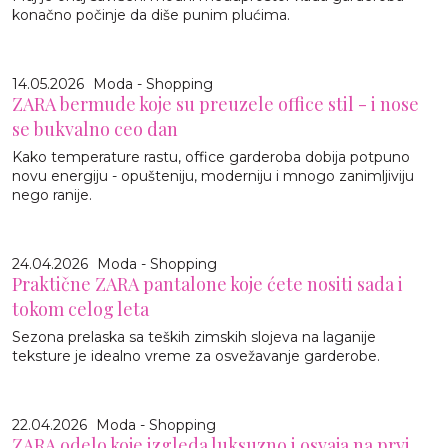
konačno počinje da diše punim plućima.
14.05.2026
Moda - Shopping
ZARA bermude koje su preuzele office stil - i nose
se bukvalno ceo dan
Kako temperature rastu, office garderoba dobija potpuno
novu energiju - opušteniju, moderniju i mnogo zanimljiviju
nego ranije.
24.04.2026
Moda - Shopping
Praktične ZARA pantalone koje ćete nositi sada i
tokom celog leta
Sezona prelaska sa teških zimskih slojeva na laganije
teksture je idealno vreme za osvežavanje garderobe.
22.04.2026
Moda - Shopping
ZARA odelo koje izgleda luksuzno i osvaja na prvi