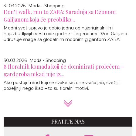
31.03.2026
Moda - Shopping
Don't walk, run to ZARA: Saradnja sa Džonom
Galijanom koja će preobliko...
Modni svet upravo je dobio jednu od najoriginalnijih i
najuzbudljivijih vesti ove godine – legendarni Džon Galijano
udružuje snage sa globalnim modnim gigantom ZARA!
30.03.2026
Moda - Shopping
8 floralnih komada koji će dominirati prolećem –
garderoba nikad nije iz...
Ako postoji trend koji se svake sezone vraća jači, svežiji i
poželjniji nego ikad – to su floralni motivi.
PRATITE NAS