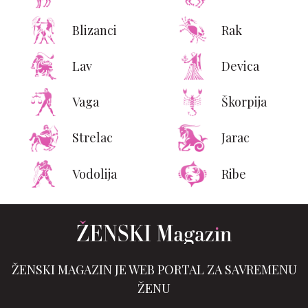
Blizanci
Rak
Lav
Devica
Vaga
Škorpija
Strelac
Jarac
Vodolija
Ribe
ŽENSKI MAGAZIN JE WEB PORTAL ZA SAVREMENU
ŽENU