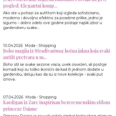
pogled: Elegantni komp...
Ako ste u potrazi za autfitom koji izgleda sofisticirano,
moderno i dovoljno efektno za posebne prilike, jedno je
sigurno – dobro odelo ove godine postaje najšik izbor u
garderoberu svake...
10.04.2026
Moda - Shopping
Boho magija iz Stradivariusa: kožna jakna koja svaki
autfit pretvara u m...
Boho stil se svake sezone vraća, uvek osvežen, ali postoje
komadi koji su toliko ikonični da kad ih jednom dodate u
garderobu, deluju kao da su iz nove kolekcije - svaki put
iznova.
07.04.2026
Moda - Shopping
Kardigan iz Zare inspirisan bezvremenskim stilom
princeze Dajane
Princeza Dajana je zauvek ostala simbol kraljevskog glamura,