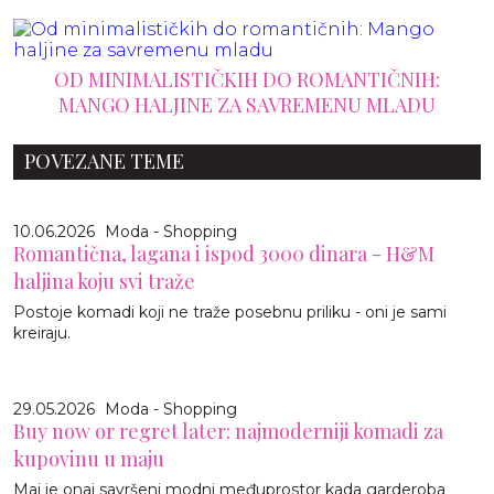
OD MINIMALISTIČKIH DO ROMANTIČNIH:
MANGO HALJINE ZA SAVREMENU MLADU
POVEZANE TEME
10.06.2026
Moda - Shopping
Romantična, lagana i ispod 3000 dinara - H&M
haljina koju svi traže
Postoje komadi koji ne traže posebnu priliku - oni je sami
kreiraju.
29.05.2026
Moda - Shopping
Buy now or regret later: najmoderniji komadi za
kupovinu u maju
Maj je onaj savršeni modni međuprostor kada garderoba