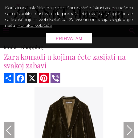
Koristimo kolačiće da poboljšamo Vaše iskustvo na našem
sajtu. Ukoliko nastavite da pretražujete ovaj sajt, saglasni ste
sa korišćenjem web kolačića. Za više informacija pogledajte
našu
Politiku kolačića
.
PRIHVATAM
Moda -
Shopping
Zara komadi u kojima ćete zasijati na
svakoj zabavi
Share
Facebook
X
Pinterest
Viber