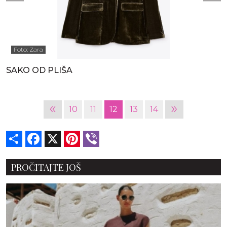
Foto: Zara
SAKO OD PLIŠA
«
»
10
11
12
13
14
Share
Facebook
X
Pinterest
Viber
PROČITAJTE JOŠ