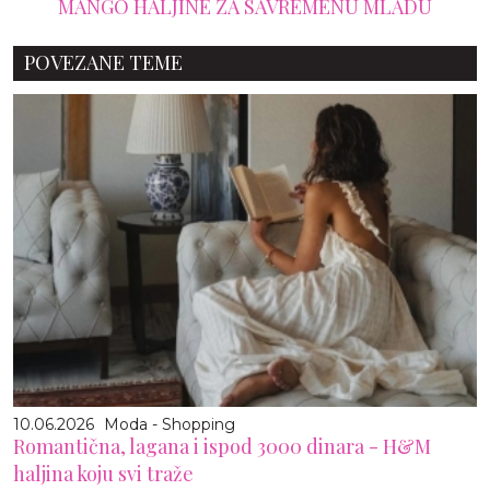
MANGO HALJINE ZA SAVREMENU MLADU
POVEZANE TEME
10.06.2026
Moda - Shopping
Romantična, lagana i ispod 3000 dinara - H&M
haljina koju svi traže