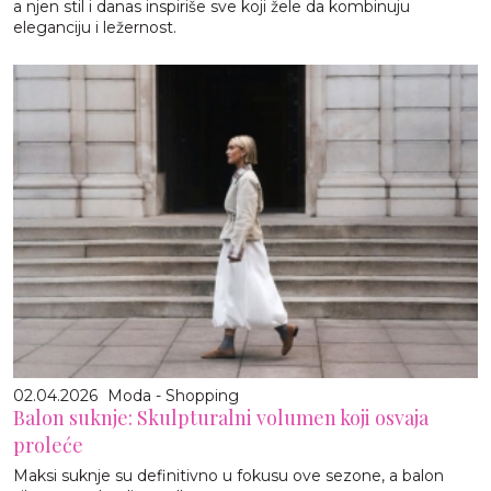
a njen stil i danas inspiriše sve koji žele da kombinuju
eleganciju i ležernost.
02.04.2026
Moda - Shopping
Balon suknje: Skulpturalni volumen koji osvaja
proleće
Maksi suknje su definitivno u fokusu ove sezone, a balon