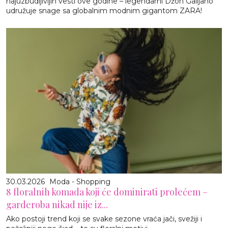
najuzbudljivijih vesti ove godine – legendarni Džon Galijano
udružuje snage sa globalnim modnim gigantom ZARA!
30.03.2026
Moda - Shopping
8 floralnih komada koji će dominirati prolećem –
garderoba nikad nije iz...
Ako postoji trend koji se svake sezone vraća jači, svežiji i