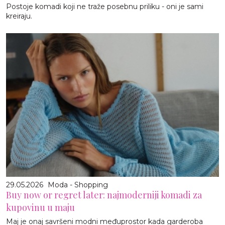
Postoje komadi koji ne traže posebnu priliku - oni je sami
kreiraju.
29.05.2026
Moda - Shopping
Buy now or regret later: najmoderniji komadi za
kupovinu u maju
Maj je onaj savršeni modni međuprostor kada garderoba