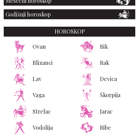
Mesečni horoskop
Godišnji horoskop
HOROSKOP
Ovan
Bik
Blizanci
Rak
Lav
Devica
Vaga
Škorpija
Strelac
Jarac
Vodolija
Ribe