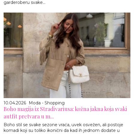
garderoberu svake...
10.04.2026
Moda - Shopping
Boho magija iz Stradivariusa: kožna jakna koja svaki
autfit pretvara u m...
Boho stil se svake sezone vraća, uvek osvežen, ali postoje
komadi koji su toliko ikonični da kad ih jednom dodate u