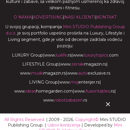
kulture i zabave, sa velikom pažnjom usmerenoj ka zdravoj
ishrani i fitnesu.
O NAMA
|
ADVERTISING
|
NASI KLIJENTI
|
KONTAKT
U svojoj grupaciji, kompanija
Mini STUDIO Publishing Group
d.o.o.
je svoj portfolio uspešno proširila na Luxury, Lifestyle i
Living segment, gde je više od decenije zadržala vodeću
poziciju:
LUXURY Group
|
www.
luxlife
.rs
|
www.
luxurytopics
.com
LIFESTYLE Group
|
www.
zenski
magazin.rs
|
www.
muski
magazin.rs
|
www.
auto
exclusive.rs
LIVING Group
|
www.
moj
enterijer.rs
|
www.
ideas
homegarden.com
|
www.
fusiontables
.rs
|
www.
robotzabazen
.rs
All Rights Reserved.
| 2009 - 2026.
Copyright©
Mini STUDIO
Publishing Group. |
Uslovi korišćenja
| Developed by
Mini