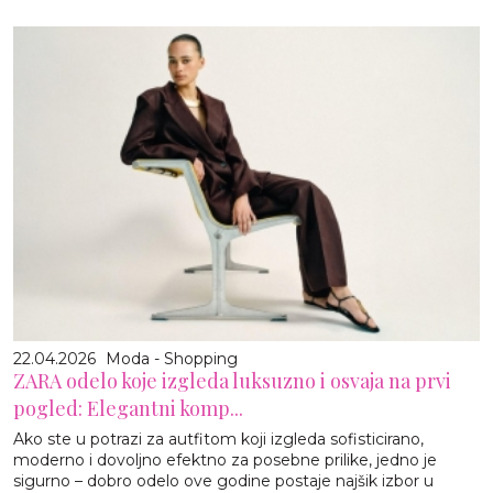
22.04.2026
Moda - Shopping
ZARA odelo koje izgleda luksuzno i osvaja na prvi
pogled: Elegantni komp...
Ako ste u potrazi za autfitom koji izgleda sofisticirano,
moderno i dovoljno efektno za posebne prilike, jedno je
sigurno – dobro odelo ove godine postaje najšik izbor u