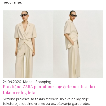
nego ranije.
24.04.2026
Moda - Shopping
Praktične ZARA pantalone koje ćete nositi sada i
tokom celog leta
Sezona prelaska sa teških zimskih slojeva na laganije
teksture je idealno vreme za osvežavanje garderobe.