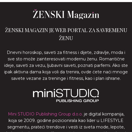
ŽENSKI MAGAZIN JE WEB PORTAL ZA SAVREMENU
ŽENU
Dnevni horoskop, saveti za fitness i dijete, zdravlje, moda i
sve sto može zainteresovati modernu ženu. Romantične
ideje, saveti za vezu, ljubavni saveti, poznati parfemi. Ako ste
ipak aktivna dama koja voli da trenira, ovde ćete naći mnoge
savete vezane za treninge i fitness, kao i plan ishrane.
Mini STUDIO Publishing Group d.o.o.
je digital kompanija,
koja se 2009. godine pozicionirala kao lider u LIFESTYLE
segmentu, prateći trendove i vesti iz sveta mode, lepote,