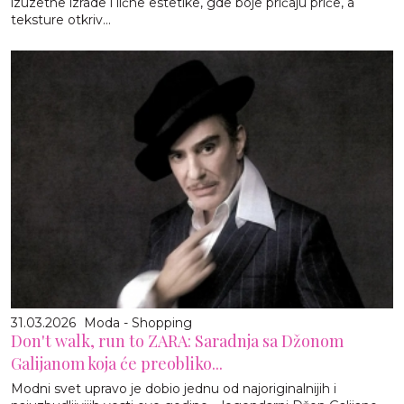
izuzetne izrade i lične estetike, gde boje pričaju priče, a
teksture otkriv...
31.03.2026
Moda - Shopping
Don't walk, run to ZARA: Saradnja sa Džonom
Galijanom koja će preobliko...
Modni svet upravo je dobio jednu od najoriginalnijih i