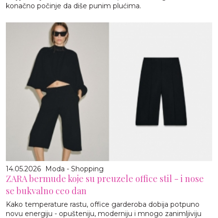
konačno počinje da diše punim plućima.
14.05.2026
Moda - Shopping
ZARA bermude koje su preuzele office stil - i nose
se bukvalno ceo dan
Kako temperature rastu, office garderoba dobija potpuno
novu energiju - opušteniju, moderniju i mnogo zanimljiviju