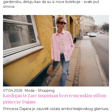
garderobu, deluju kao da su iz nove kolekcije - svaki put
iznova.
07.04.2026
Moda - Shopping
Kardigan iz Zare inspirisan bezvremenskim stilom
princeze Dajane
Princeza Dajana je zauvek ostala simbol kraljevskog glamura,