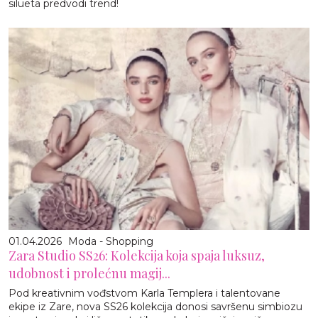
silueta predvodi trend!
01.04.2026
Moda - Shopping
Zara Studio SS26: Kolekcija koja spaja luksuz,
udobnost i prolećnu magij...
Pod kreativnim vođstvom Karla Templera i talentovane
ekipe iz Zare, nova SS26 kolekcija donosi savršenu simbiozu