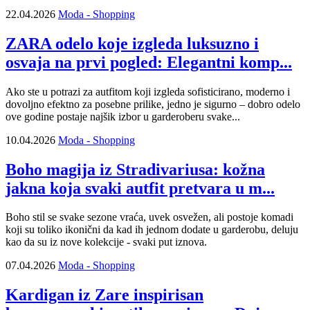
22.04.2026
Moda - Shopping
ZARA odelo koje izgleda luksuzno i
osvaja na prvi pogled: Elegantni komp...
Ako ste u potrazi za autfitom koji izgleda sofisticirano, moderno i
dovoljno efektno za posebne prilike, jedno je sigurno – dobro odelo
ove godine postaje najšik izbor u garderoberu svake...
10.04.2026
Moda - Shopping
Boho magija iz Stradivariusa: kožna
jakna koja svaki autfit pretvara u m...
Boho stil se svake sezone vraća, uvek osvežen, ali postoje komadi
koji su toliko ikonični da kad ih jednom dodate u garderobu, deluju
kao da su iz nove kolekcije - svaki put iznova.
07.04.2026
Moda - Shopping
Kardigan iz Zare inspirisan