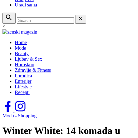
Uradi sama
×
Home
Moda
Beauty
Ljubav & Sex
Horoskop
Zdravlje & Fitness
Porodica
Enterijer
Lifestyle
Recepti
Moda -
Shopping
Winter White: 14 komada u