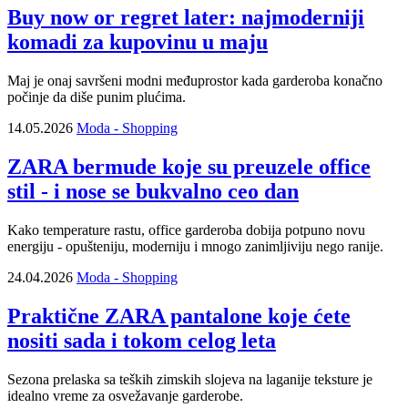
Buy now or regret later: najmoderniji
komadi za kupovinu u maju
Maj je onaj savršeni modni međuprostor kada garderoba konačno
počinje da diše punim plućima.
14.05.2026
Moda - Shopping
ZARA bermude koje su preuzele office
stil - i nose se bukvalno ceo dan
Kako temperature rastu, office garderoba dobija potpuno novu
energiju - opušteniju, moderniju i mnogo zanimljiviju nego ranije.
24.04.2026
Moda - Shopping
Praktične ZARA pantalone koje ćete
nositi sada i tokom celog leta
Sezona prelaska sa teških zimskih slojeva na laganije teksture je
idealno vreme za osvežavanje garderobe.