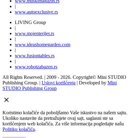
www.
muski
magazin.rs
|
www.
auto
exclusive.rs
LIVING Group
|
www.
moj
enterijer.rs
|
www.
ideas
homegarden.com
|
www.
fusiontables
.rs
|
www.
robotzabazen
.rs
All Rights Reserved.
| 2009 - 2026.
Copyright©
Mini STUDIO
Publishing Group. |
Uslovi korišćenja
| Developed by
Mini
STUDIO Publishing Group
Koristimo kolačiće da poboljšamo Vaše iskustvo na našem sajtu.
Ukoliko nastavite da pretražujete ovaj sajt, saglasni ste sa
korišćenjem web kolačića. Za više informacija pogledajte našu
Politiku kolačića
.