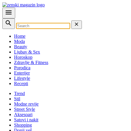
Home
Moda
Beauty
Ljubav & Sex
Horoskop
Zdravlje & Fitness
Porodica
Enterijer
Lifestyle
Recepti
Trend
Stil
Modne revije
Street Style
Aksesoari
Satovi i nakit
Shopping
Donji veš