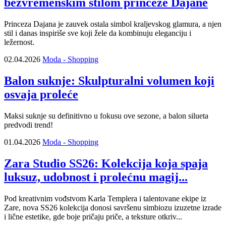
bezvremenskim stilom princeze Dajane
Princeza Dajana je zauvek ostala simbol kraljevskog glamura, a njen
stil i danas inspiriše sve koji žele da kombinuju eleganciju i
ležernost.
02.04.2026
Moda - Shopping
Balon suknje: Skulpturalni volumen koji
osvaja proleće
Maksi suknje su definitivno u fokusu ove sezone, a balon silueta
predvodi trend!
01.04.2026
Moda - Shopping
Zara Studio SS26: Kolekcija koja spaja
luksuz, udobnost i prolećnu magij...
Pod kreativnim vođstvom Karla Templera i talentovane ekipe iz
Zare, nova SS26 kolekcija donosi savršenu simbiozu izuzetne izrade
i lične estetike, gde boje pričaju priče, a teksture otkriv...