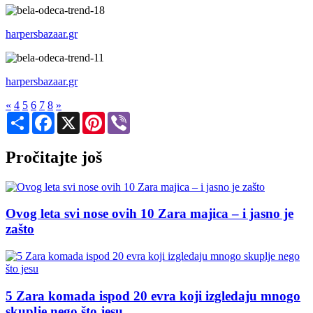
harpersbazaar.gr
harpersbazaar.gr
«
4
5
6
7
8
»
Share
Facebook
X
Pinterest
Viber
Pročitajte još
Ovog leta svi nose ovih 10 Zara majica – i jasno je
zašto
5 Zara komada ispod 20 evra koji izgledaju mnogo
skuplje nego što jesu