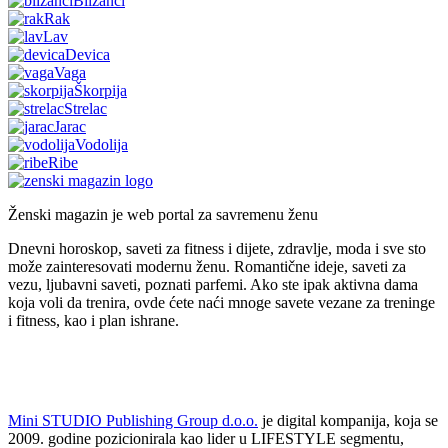
Blizanci
Rak
Lav
Devica
Vaga
Škorpija
Strelac
Jarac
Vodolija
Ribe
Ženski magazin je web portal za savremenu ženu
Dnevni horoskop, saveti za fitness i dijete, zdravlje, moda i sve sto
može zainteresovati modernu ženu. Romantične ideje, saveti za
vezu, ljubavni saveti, poznati parfemi. Ako ste ipak aktivna dama
koja voli da trenira, ovde ćete naći mnoge savete vezane za treninge
i fitness, kao i plan ishrane.
Mini STUDIO Publishing Group d.o.o.
je digital kompanija, koja se
2009. godine pozicionirala kao lider u LIFESTYLE segmentu,