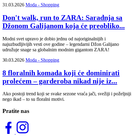
31.03.2026
Moda - Shopping
Don't walk, run to ZARA: Saradnja sa
Džonom Galijanom koja će preobliko...
Modni svet upravo je dobio jednu od najoriginalnijih i
najuzbudljivijih vesti ove godine – legendarni Džon Galijano
udružuje snage sa globalnim modnim gigantom ZARA!
30.03.2026
Moda - Shopping
8 floralnih komada koji će dominirati
prolećem – garderoba nikad nije iz...
Ako postoji trend koji se svake sezone vraća jači, svežiji i poželjniji
nego ikad – to su floralni motivi.
Pratite nas