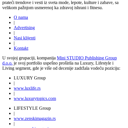
prateći trendove i vesti iz sveta mode, lepote, kulture i zabave, sa
velikom pažnjom usmerenoj ka zdravoj ishrani i fitnesu.
O nama
|
Advertising
|
Nasi klijenti
|
Kontakt
U svojoj grupaciji, kompanija
Mini STUDIO Publishing Group
d.o.o.
je svoj portfolio uspešno proširila na Luxury, Lifestyle i
Living segment, gde je više od decenije zadržala vodeću poziciju:
LUXURY Group
|
www.
luxlife
.rs
|
www.
luxurytopics
.com
LIFESTYLE Group
|
www.
zenski
magazin.rs
|