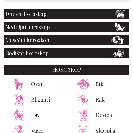
Dnevni horoskop
Nedeljni horoskop
Mesečni horoskop
Godišnji horoskop
HOROSKOP
Ovan
Bik
Blizanci
Rak
Lav
Devica
Vaga
Škorpija