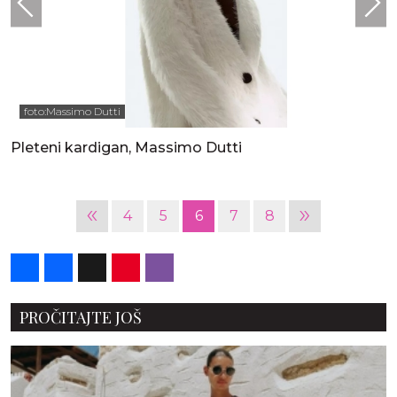
foto:Massimo Dutti
Pleteni kardigan, Massimo Dutti
«
»
4
5
6
7
8
Share
Facebook
X
Pinterest
Viber
PROČITAJTE JOŠ