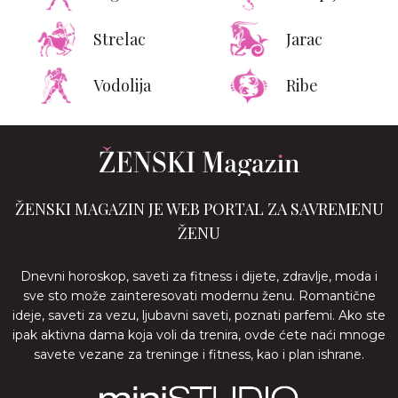
Strelac
Jarac
Vodolija
Ribe
ŽENSKI MAGAZIN JE WEB PORTAL ZA SAVREMENU
ŽENU
Dnevni horoskop, saveti za fitness i dijete, zdravlje, moda i
sve sto može zainteresovati modernu ženu. Romantične
ideje, saveti za vezu, ljubavni saveti, poznati parfemi. Ako ste
ipak aktivna dama koja voli da trenira, ovde ćete naći mnoge
savete vezane za treninge i fitness, kao i plan ishrane.