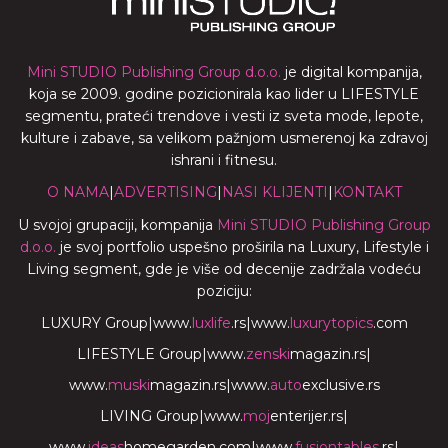
Mini STUDIO Publishing Group d.o.o.
je digital kompanija,
koja se 2009. godine pozicionirala kao lider u LIFESTYLE
segmentu, prateći trendove i vesti iz sveta mode, lepote,
kulture i zabave, sa velikom pažnjom usmerenoj ka zdravoj
ishrani i fitnesu.
O NAMA
|
ADVERTISING
|
NASI KLIJENTI
|
KONTAKT
U svojoj grupaciji, kompanija
Mini STUDIO Publishing Group
d.o.o.
je svoj portfolio uspešno proširila na Luxury, Lifestyle i
Living segment, gde je više od decenije zadržala vodeću
poziciju:
LUXURY Group
|
www.
luxlife
.rs
|
www.
luxurytopics
.com
LIFESTYLE Group
|
www.
zenski
magazin.rs
|
www.
muski
magazin.rs
|
www.
auto
exclusive.rs
LIVING Group
|
www.
moj
enterijer.rs
|
www.
ideas
homegarden.com
|
www.
fusiontables
.rs
|