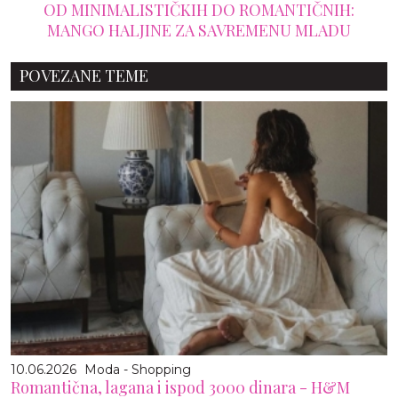
OD MINIMALISTIČKIH DO ROMANTIČNIH:
MANGO HALJINE ZA SAVREMENU MLADU
POVEZANE TEME
10.06.2026
Moda - Shopping
Romantična, lagana i ispod 3000 dinara - H&M