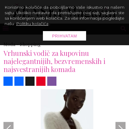
Koristimo kolačiće da poboljšamo Vaše iskustvo na našem
sajtu. Ukoliko nastavite da pretražujete ovaj sajt, saglasni ste
sa korišćenjem web kolačića. Za više informacija pogledajte
našu
Politiku kolačića
.
PRIHVATAM
Moda -
Shopping
Vrhunski vodič za kupovinu
najelegantnijih, bezvremenskih i
najsvestranijih komada
Share
Facebook
X
Pinterest
Viber