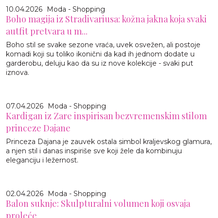
10.04.2026
Moda - Shopping
Boho magija iz Stradivariusa: kožna jakna koja svaki
autfit pretvara u m...
Boho stil se svake sezone vraća, uvek osvežen, ali postoje
komadi koji su toliko ikonični da kad ih jednom dodate u
garderobu, deluju kao da su iz nove kolekcije - svaki put
iznova.
07.04.2026
Moda - Shopping
Kardigan iz Zare inspirisan bezvremenskim stilom
princeze Dajane
Princeza Dajana je zauvek ostala simbol kraljevskog glamura,
a njen stil i danas inspiriše sve koji žele da kombinuju
eleganciju i ležernost.
02.04.2026
Moda - Shopping
Balon suknje: Skulpturalni volumen koji osvaja
proleće