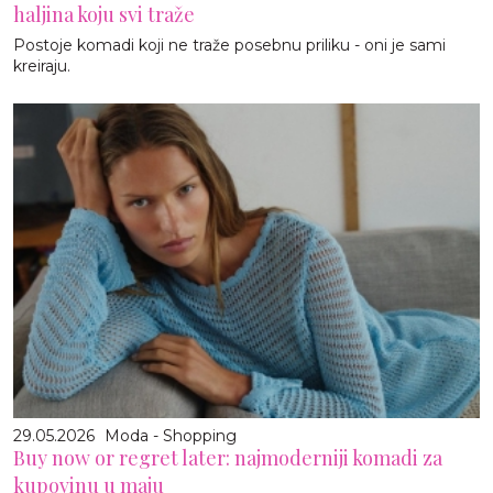
haljina koju svi traže
Postoje komadi koji ne traže posebnu priliku - oni je sami
kreiraju.
29.05.2026
Moda - Shopping
Buy now or regret later: najmoderniji komadi za
kupovinu u maju