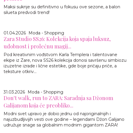
Maksi suknje su definitivno u fokusu ove sezone, a balon
silueta predvodi trend!
01.04.2026
Moda - Shopping
Zara Studio SS26: Kolekcija koja spaja luksuz,
udobnost i prolećnu magij...
Pod kreativnim vođstvom Karla Templera i talentovane
ekipe iz Zare, nova SS26 kolekcija donosi savršenu simbiozu
izuzetne izrade i lične estetike, gde boje pričaju priče, a
teksture otkriv...
31.03.2026
Moda - Shopping
Don't walk, run to ZARA: Saradnja sa Džonom
Galijanom koja će preobliko...
Modni svet upravo je dobio jednu od najoriginalnijih i
najuzbudljivijih vesti ove godine – legendarni Džon Galijano
udružuje snage sa globalnim modnim gigantom ZARA!