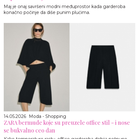
Maj je onaj savršeni modni međuprostor kada garderoba
konačno počinje da diše punim plućima.
14.05.2026
Moda - Shopping
ZARA bermude koje su preuzele office stil - i nose
se bukvalno ceo dan