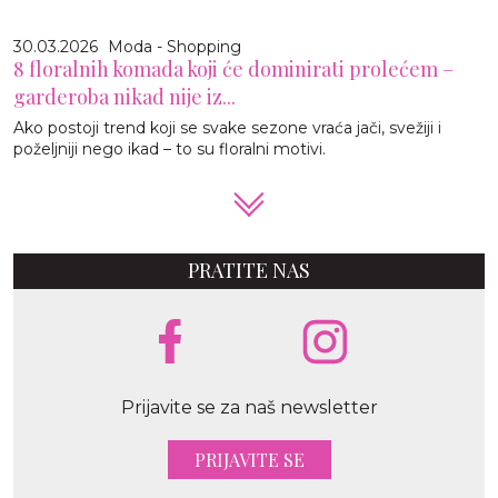
30.03.2026
Moda - Shopping
8 floralnih komada koji će dominirati prolećem –
garderoba nikad nije iz...
Ako postoji trend koji se svake sezone vraća jači, svežiji i
poželjniji nego ikad – to su floralni motivi.
PRATITE NAS
Prijavite se za naš newsletter
PRIJAVITE SE