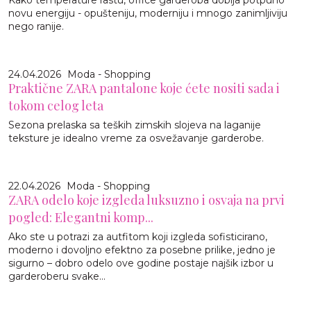
Kako temperature rastu, office garderoba dobija potpuno
novu energiju - opušteniju, moderniju i mnogo zanimljiviju
nego ranije.
24.04.2026
Moda - Shopping
Praktične ZARA pantalone koje ćete nositi sada i
tokom celog leta
Sezona prelaska sa teških zimskih slojeva na laganije
teksture je idealno vreme za osvežavanje garderobe.
22.04.2026
Moda - Shopping
ZARA odelo koje izgleda luksuzno i osvaja na prvi
pogled: Elegantni komp...
Ako ste u potrazi za autfitom koji izgleda sofisticirano,
moderno i dovoljno efektno za posebne prilike, jedno je
sigurno – dobro odelo ove godine postaje najšik izbor u
garderoberu svake...