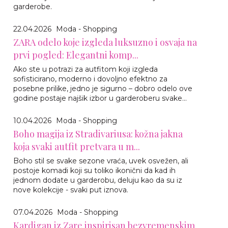
garderobe.
22.04.2026
Moda - Shopping
ZARA odelo koje izgleda luksuzno i osvaja na
prvi pogled: Elegantni komp...
Ako ste u potrazi za autfitom koji izgleda
sofisticirano, moderno i dovoljno efektno za
posebne prilike, jedno je sigurno – dobro odelo ove
godine postaje najšik izbor u garderoberu svake...
10.04.2026
Moda - Shopping
Boho magija iz Stradivariusa: kožna jakna
koja svaki autfit pretvara u m...
Boho stil se svake sezone vraća, uvek osvežen, ali
postoje komadi koji su toliko ikonični da kad ih
jednom dodate u garderobu, deluju kao da su iz
nove kolekcije - svaki put iznova.
07.04.2026
Moda - Shopping
Kardigan iz Zare inspirisan bezvremenskim