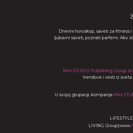
Dnevni horoskop, saveti za fitness i
ljubavni saveti, poznati parfemi. Ako 
Mini STUDIO Publishing Group d.o
trendove i vesti iz svet
U svojoj grupaciji, kompanija
Mini STU
LIFESTYLE
LIVING Group
|
www.