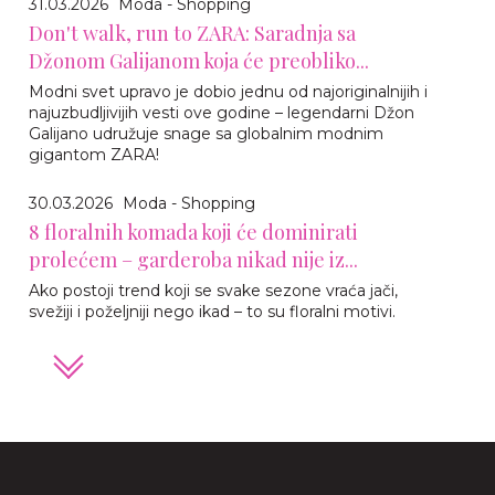
31.03.2026
Moda - Shopping
Don't walk, run to ZARA: Saradnja sa
Džonom Galijanom koja će preobliko...
Modni svet upravo je dobio jednu od najoriginalnijih i
najuzbudljivijih vesti ove godine – legendarni Džon
Galijano udružuje snage sa globalnim modnim
gigantom ZARA!
30.03.2026
Moda - Shopping
8 floralnih komada koji će dominirati
prolećem – garderoba nikad nije iz...
Ako postoji trend koji se svake sezone vraća jači,
svežiji i poželjniji nego ikad – to su floralni motivi.