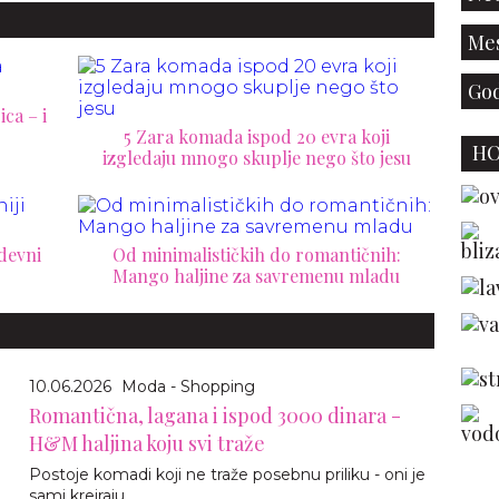
Mes
God
ca – i
5 Zara komada ispod 20 evra koji
H
izgledaju mnogo skuplje nego što jesu
odevni
Od minimalističkih do romantičnih:
Mango haljine za savremenu mladu
10.06.2026
Moda - Shopping
Romantična, lagana i ispod 3000 dinara -
H&M haljina koju svi traže
Postoje komadi koji ne traže posebnu priliku - oni je
sami kreiraju.