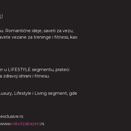
U
nu. Romantične ideje, saveti za vezu,
avete vezane za treninge i fitness, kao
lider u LIFESTYLE segmentu, prateći
dravoj ishrani i fitnesu.
 Luxury, Lifestyle i Living segment, gde
o
exclusive.rs
www.
robotzabazen
.rs