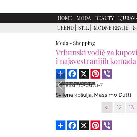
HOME
MODA
BEAUTY
LJUBAV 
TREND
STIL
MODNE REVIJE
S
Moda -
Shopping
Vrhunski vodič za kupov
i najsvestranijih komada
Share
Facebook
X
Pinterest
Viber
foto:Massimo Dutti
Svilena košulja, Massimo Dutti
«
12
13
Share
Facebook
X
Pinterest
Viber