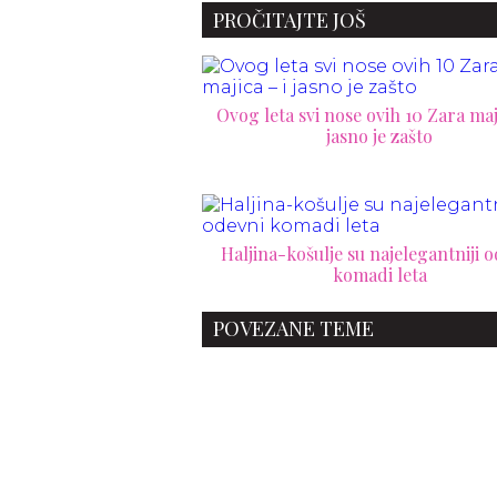
PROČITAJTE JOŠ
Ovog leta svi nose ovih 10 Zara maji
jasno je zašto
Haljina-košulje su najelegantniji 
komadi leta
POVEZANE TEME