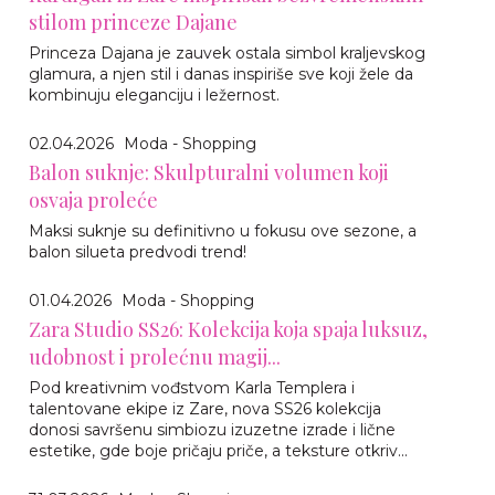
stilom princeze Dajane
Princeza Dajana je zauvek ostala simbol kraljevskog
glamura, a njen stil i danas inspiriše sve koji žele da
kombinuju eleganciju i ležernost.
02.04.2026
Moda - Shopping
Balon suknje: Skulpturalni volumen koji
osvaja proleće
Maksi suknje su definitivno u fokusu ove sezone, a
balon silueta predvodi trend!
01.04.2026
Moda - Shopping
Zara Studio SS26: Kolekcija koja spaja luksuz,
udobnost i prolećnu magij...
Pod kreativnim vođstvom Karla Templera i
talentovane ekipe iz Zare, nova SS26 kolekcija
donosi savršenu simbiozu izuzetne izrade i lične
estetike, gde boje pričaju priče, a teksture otkriv...