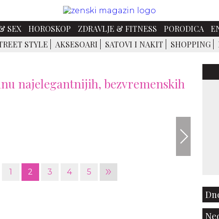
& SEX
HOROSKOP
ZDRAVLJE & FITNESS
PORODICA
E
TREET STYLE
AKSESOARI
SATOVI I NAKIT
SHOPPING
inu najelegantnijih, bezvremenskih
foto:Ma
»
1
2
3
4
5
Dne
Ned