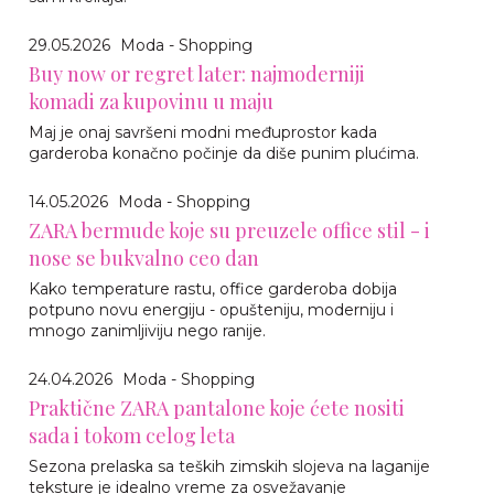
29.05.2026
Moda - Shopping
Buy now or regret later: najmoderniji
komadi za kupovinu u maju
Maj je onaj savršeni modni međuprostor kada
garderoba konačno počinje da diše punim plućima.
14.05.2026
Moda - Shopping
ZARA bermude koje su preuzele office stil - i
nose se bukvalno ceo dan
Kako temperature rastu, office garderoba dobija
potpuno novu energiju - opušteniju, moderniju i
mnogo zanimljiviju nego ranije.
24.04.2026
Moda - Shopping
Praktične ZARA pantalone koje ćete nositi
sada i tokom celog leta
Sezona prelaska sa teških zimskih slojeva na laganije
teksture je idealno vreme za osvežavanje