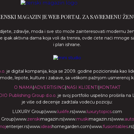
ŽENSKI MAGAZIN JE WEB PORTAL ZA SAVREMENU ŽEN
 dijete, zdravlje, moda i sve sto može zainteresovati modernu že
ste ipak aktivna dama koja voli da trenira, ovde ćete naći mnoge s
i plan ishrane.
.o.
je digital kompanija, koja se 2009. godine pozicionirala kao 
a mode, lepote, kulture i zabave, sa velikom pažnjom usmerenoj ka z
O NAMA
|
ADVERTISING
|
NASI KLIJENTI
|
KONTAKT
DIO Publishing Group d.o.o.
je svoj portfolio uspešno proširila na
je više od decenije zadržala vodeću poziciju:
LUXURY Group
|
www.
luxlife
.rs
|
www.
luxurytopics
.com
 Group
|
www.
zenski
magazin.rs
|
www.
muski
magazin.rs
|
www.
aut
moj
enterijer.rs
|
www.
ideas
homegarden.com
|
www.
fusiontables
.rs
|