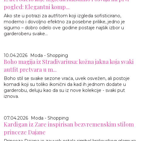
pogled: Elegantni komp...
Ako ste u potrazi za autfitom koji izgleda sofisticirano,
moderno i dovoljno efektno za posebne prilike, jedno je
sigurno – dobro odelo ove godine postaje najšik izbor u
garderoberu svake...
10.04.2026
Moda - Shopping
Boho magija iz Stradivariusa: kožna jakna koja svaki
autfit pretvara u m...
Boho stil se svake sezone vraća, uvek osvežen, ali postoje
komadi koji su toliko ikonični da kad ih jednom dodate u
garderobu, deluju kao da su iz nove kolekcije - svaki put
iznova.
07.04.2026
Moda - Shopping
Kardigan iz Zare inspirisan bezvremenskim stilom
princeze Dajane
Princeza Dajana je zauvek ostala simbol kraljevskog glamura,