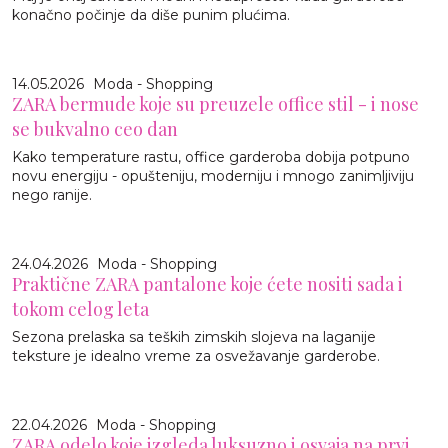
konačno počinje da diše punim plućima.
14.05.2026
Moda - Shopping
ZARA bermude koje su preuzele office stil - i nose
se bukvalno ceo dan
Kako temperature rastu, office garderoba dobija potpuno
novu energiju - opušteniju, moderniju i mnogo zanimljiviju
nego ranije.
24.04.2026
Moda - Shopping
Praktične ZARA pantalone koje ćete nositi sada i
tokom celog leta
Sezona prelaska sa teških zimskih slojeva na laganije
teksture je idealno vreme za osvežavanje garderobe.
22.04.2026
Moda - Shopping
ZARA odelo koje izgleda luksuzno i osvaja na prvi