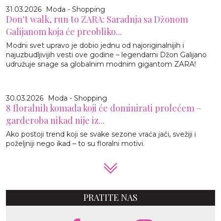
31.03.2026
Moda - Shopping
Don't walk, run to ZARA: Saradnja sa Džonom
Galijanom koja će preobliko...
Modni svet upravo je dobio jednu od najoriginalnijih i
najuzbudljivijih vesti ove godine – legendarni Džon Galijano
udružuje snage sa globalnim modnim gigantom ZARA!
30.03.2026
Moda - Shopping
8 floralnih komada koji će dominirati prolećem –
garderoba nikad nije iz...
Ako postoji trend koji se svake sezone vraća jači, svežiji i
poželjniji nego ikad – to su floralni motivi.
PRATITE NAS