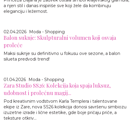
a njen stil i danas inspiriše sve koji žele da kombinuju
eleganciju i ležernost.
02.04.2026
Moda - Shopping
Balon suknje: Skulpturalni volumen koji osvaja
proleće
Maksi suknje su definitivno u fokusu ove sezone, a balon
silueta predvodi trend!
01.04.2026
Moda - Shopping
Zara Studio SS26: Kolekcija koja spaja luksuz,
udobnost i prolećnu magij...
Pod kreativnim vođstvom Karla Templera i talentovane
ekipe iz Zare, nova SS26 kolekcija donosi savršenu simbiozu
izuzetne izrade i lične estetike, gde boje pričaju priče, a
teksture otkriv...