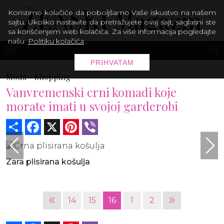
Koristimo kolačiće da poboljšamo Vaše iskustvo na našem
sajtu. Ukoliko nastavite da pretražujete ovaj sajt, saglasni ste
sa korišćenjem web kolačića. Za više informacija pogledajte
našu
Politiku kolačića
.
PRIHVATAM
Moda -
Shopping
Vanvremenski crni komadi koje
morate imati u svojoj garderobi
Share
Facebook
X
Pinterest
Viber
Zara plisirana košulja
«
»
14
15
16
1
2