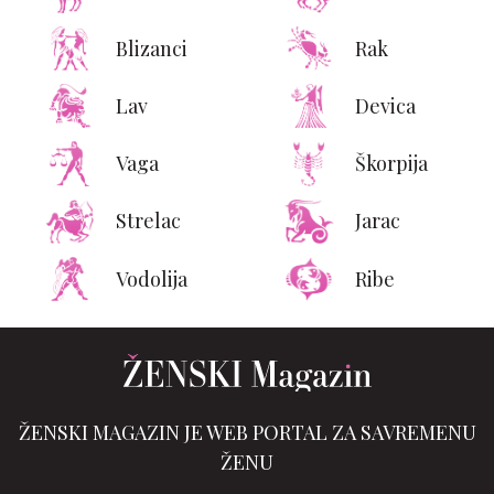
Blizanci
Rak
Lav
Devica
Vaga
Škorpija
Strelac
Jarac
Vodolija
Ribe
ŽENSKI MAGAZIN JE WEB PORTAL ZA SAVREMENU
ŽENU