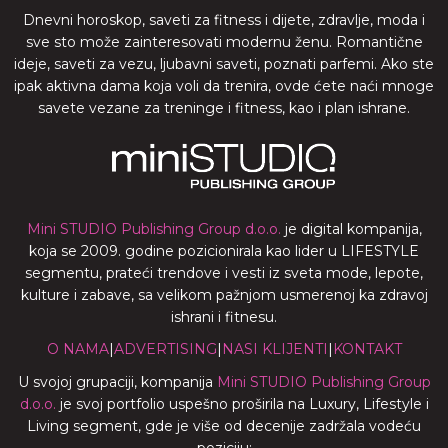
Dnevni horoskop, saveti za fitness i dijete, zdravlje, moda i
sve sto može zainteresovati modernu ženu. Romantične
ideje, saveti za vezu, ljubavni saveti, poznati parfemi. Ako ste
ipak aktivna dama koja voli da trenira, ovde ćete naći mnoge
savete vezane za treninge i fitness, kao i plan ishrane.
Mini STUDIO Publishing Group d.o.o.
je digital kompanija,
koja se 2009. godine pozicionirala kao lider u LIFESTYLE
segmentu, prateći trendove i vesti iz sveta mode, lepote,
kulture i zabave, sa velikom pažnjom usmerenoj ka zdravoj
ishrani i fitnesu.
O NAMA
|
ADVERTISING
|
NASI KLIJENTI
|
KONTAKT
U svojoj grupaciji, kompanija
Mini STUDIO Publishing Group
d.o.o.
je svoj portfolio uspešno proširila na Luxury, Lifestyle i
Living segment, gde je više od decenije zadržala vodeću
poziciju: