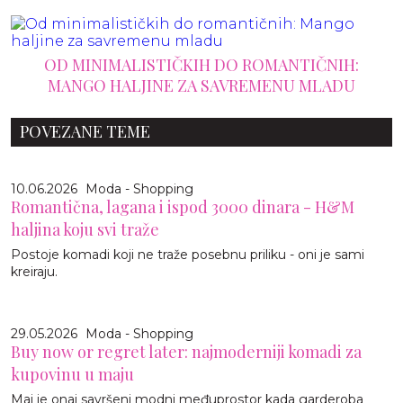
OD MINIMALISTIČKIH DO ROMANTIČNIH:
MANGO HALJINE ZA SAVREMENU MLADU
POVEZANE TEME
10.06.2026
Moda - Shopping
Romantična, lagana i ispod 3000 dinara - H&M
haljina koju svi traže
Postoje komadi koji ne traže posebnu priliku - oni je sami
kreiraju.
29.05.2026
Moda - Shopping
Buy now or regret later: najmoderniji komadi za
kupovinu u maju
Maj je onaj savršeni modni međuprostor kada garderoba