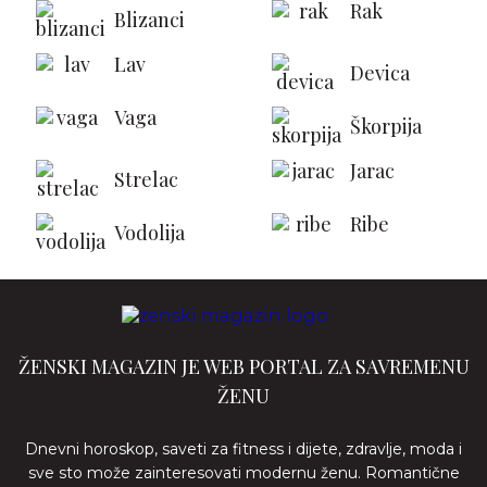
Rak
Blizanci
Lav
Devica
Vaga
Škorpija
Jarac
Strelac
Ribe
Vodolija
ŽENSKI MAGAZIN JE WEB PORTAL ZA SAVREMENU
ŽENU
Dnevni horoskop, saveti za fitness i dijete, zdravlje, moda i
sve sto može zainteresovati modernu ženu. Romantične