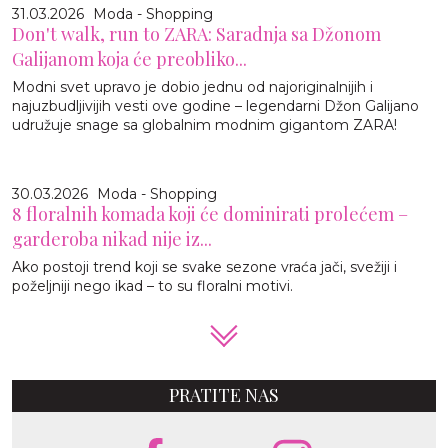
31.03.2026
Moda - Shopping
Don't walk, run to ZARA: Saradnja sa Džonom
Galijanom koja će preobliko...
Modni svet upravo je dobio jednu od najoriginalnijih i
najuzbudljivijih vesti ove godine – legendarni Džon Galijano
udružuje snage sa globalnim modnim gigantom ZARA!
30.03.2026
Moda - Shopping
8 floralnih komada koji će dominirati prolećem –
garderoba nikad nije iz...
Ako postoji trend koji se svake sezone vraća jači, svežiji i
poželjniji nego ikad – to su floralni motivi.
PRATITE NAS