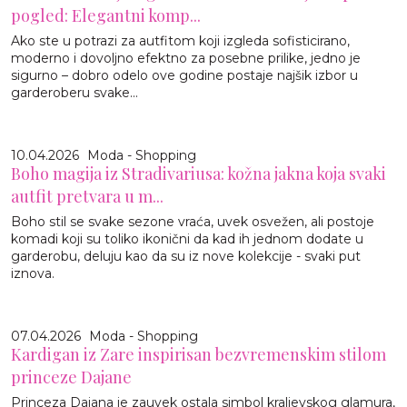
pogled: Elegantni komp...
Ako ste u potrazi za autfitom koji izgleda sofisticirano,
moderno i dovoljno efektno za posebne prilike, jedno je
sigurno – dobro odelo ove godine postaje najšik izbor u
garderoberu svake...
10.04.2026
Moda - Shopping
Boho magija iz Stradivariusa: kožna jakna koja svaki
autfit pretvara u m...
Boho stil se svake sezone vraća, uvek osvežen, ali postoje
komadi koji su toliko ikonični da kad ih jednom dodate u
garderobu, deluju kao da su iz nove kolekcije - svaki put
iznova.
07.04.2026
Moda - Shopping
Kardigan iz Zare inspirisan bezvremenskim stilom
princeze Dajane
Princeza Dajana je zauvek ostala simbol kraljevskog glamura,