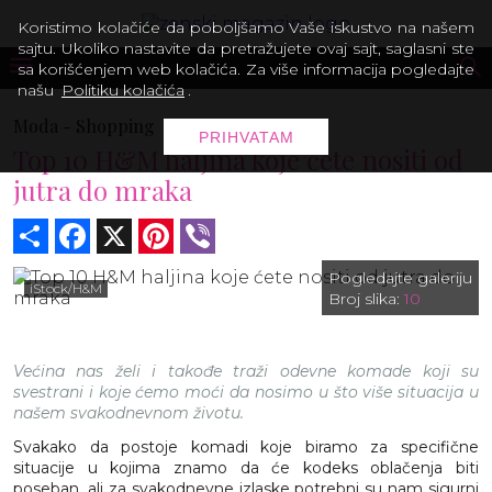
Koristimo kolačiće da poboljšamo Vaše iskustvo na našem
sajtu. Ukoliko nastavite da pretražujete ovaj sajt, saglasni ste
sa korišćenjem web kolačića. Za više informacija pogledajte
našu
Politiku kolačića
.
Moda -
Shopping
PRIHVATAM
Top 10 H&M haljina koje ćete nositi od
jutra do mraka
Share
Facebook
X
Pinterest
Viber
Pogledajte galeriju
iStock/H&M
Broj slika:
10
Većina nas želi i takođe traži odevne komade koji su
svestrani i koje ćemo moći da nosimo u što više situacija u
našem svakodnevnom životu.
Svakako da postoje komadi koje biramo za specifične
situacije u kojima znamo da će kodeks oblačenja biti
poseban, ali za svakodnevne izlaske potrebni su nam sigurni