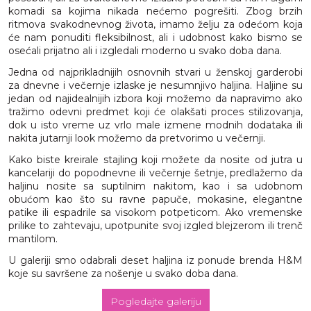
komadi sa kojima nikada nećemo pogrešiti. Zbog brzih
ritmova svakodnevnog života, imamo želju za odećom koja
će nam ponuditi fleksibilnost, ali i udobnost kako bismo se
osećali prijatno ali i izgledali moderno u svako doba dana.
Jedna od najprikladnijih osnovnih stvari u ženskoj garderobi
za dnevne i večernje izlaske je nesumnjivo haljina. Haljine su
jedan od najidealnijih izbora koji možemo da napravimo ako
tražimo odevni predmet koji će olakšati proces stilizovanja,
dok u isto vreme uz vrlo male izmene modnih dodataka ili
nakita jutarnji look možemo da pretvorimo u večernji.
Kako biste kreirale stajling koji možete da nosite od jutra u
kancelariji do popodnevne ili večernje šetnje, predlažemo da
haljinu nosite sa suptilnim nakitom, kao i sa udobnom
obućom kao što su ravne papuče, mokasine, elegantne
patike ili espadrile sa visokom potpeticom. Ako vremenske
prilike to zahtevaju, upotpunite svoj izgled blejzerom ili trenč
mantilom.
U galeriji smo odabrali deset haljina iz ponude brenda H&M
koje su savršene za nošenje u svako doba dana.
Pogledajte galeriju