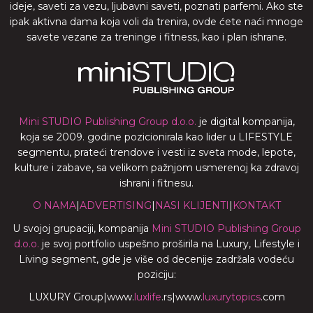
ideje, saveti za vezu, ljubavni saveti, poznati parfemi. Ako ste
ipak aktivna dama koja voli da trenira, ovde ćete naći mnoge
savete vezane za treninge i fitness, kao i plan ishrane.
Mini STUDIO Publishing Group d.o.o.
je digital kompanija,
koja se 2009. godine pozicionirala kao lider u LIFESTYLE
segmentu, prateći trendove i vesti iz sveta mode, lepote,
kulture i zabave, sa velikom pažnjom usmerenoj ka zdravoj
ishrani i fitnesu.
O NAMA
|
ADVERTISING
|
NASI KLIJENTI
|
KONTAKT
U svojoj grupaciji, kompanija
Mini STUDIO Publishing Group
d.o.o.
je svoj portfolio uspešno proširila na Luxury, Lifestyle i
Living segment, gde je više od decenije zadržala vodeću
poziciju:
LUXURY Group
|
www.
luxlife
.rs
|
www.
luxurytopics
.com