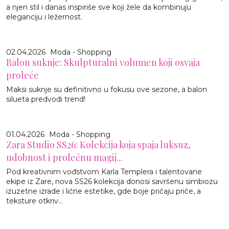
a njen stil i danas inspiriše sve koji žele da kombinuju
eleganciju i ležernost.
02.04.2026
Moda - Shopping
Balon suknje: Skulpturalni volumen koji osvaja
proleće
Maksi suknje su definitivno u fokusu ove sezone, a balon
silueta predvodi trend!
01.04.2026
Moda - Shopping
Zara Studio SS26: Kolekcija koja spaja luksuz,
udobnost i prolećnu magij...
Pod kreativnim vođstvom Karla Templera i talentovane
ekipe iz Zare, nova SS26 kolekcija donosi savršenu simbiozu
izuzetne izrade i lične estetike, gde boje pričaju priče, a
teksture otkriv...