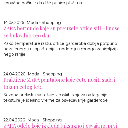
konačno počinje da diše punim plućima.
14.05.2026
Moda - Shopping
ZARA bermude koje su preuzele office stil - i nose
se bukvalno ceo dan
Kako temperature rastu, office garderoba dobija potpuno
novu energiju - opušteniju, moderniju i mnogo zanimljiviju
nego ranije.
24.04.2026
Moda - Shopping
Praktične ZARA pantalone koje ćete nositi sada i
tokom celog leta
Sezona prelaska sa teških zimskih slojeva na laganije
teksture je idealno vreme za osvežavanje garderobe.
22.04.2026
Moda - Shopping
ZARA odelo koje izgleda luksuzno i osvaja na prvi