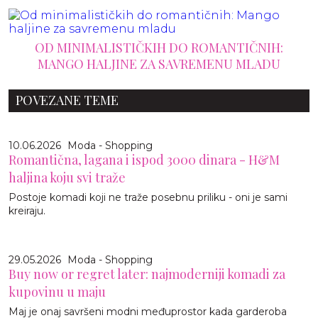
OD MINIMALISTIČKIH DO ROMANTIČNIH:
MANGO HALJINE ZA SAVREMENU MLADU
POVEZANE TEME
10.06.2026
Moda - Shopping
Romantična, lagana i ispod 3000 dinara - H&M
haljina koju svi traže
Postoje komadi koji ne traže posebnu priliku - oni je sami
kreiraju.
29.05.2026
Moda - Shopping
Buy now or regret later: najmoderniji komadi za
kupovinu u maju
Maj je onaj savršeni modni međuprostor kada garderoba