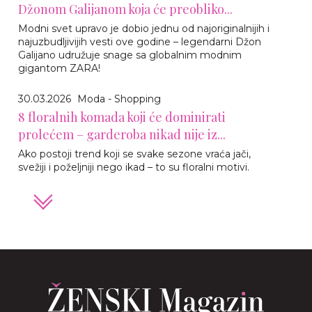
Džonom Galijanom koja će preobliko...
Modni svet upravo je dobio jednu od najoriginalnijih i
najuzbudljivijih vesti ove godine – legendarni Džon
Galijano udružuje snage sa globalnim modnim
gigantom ZARA!
30.03.2026
Moda - Shopping
8 floralnih komada koji će dominirati
prolećem – garderoba nikad nije iz...
Ako postoji trend koji se svake sezone vraća jači,
svežiji i poželjniji nego ikad – to su floralni motivi.