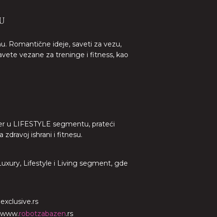
U
nu. Romantične ideje, saveti za vezu,
avete vezane za treninge i fitness, kao
lider u LIFESTYLE segmentu, prateći
dravoj ishrani i fitnesu.
 Luxury, Lifestyle i Living segment, gde
o
exclusive.rs
www.
robotzabazen
.rs