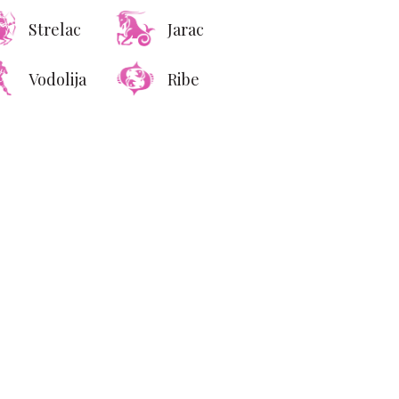
Strelac
Jarac
Vodolija
Ribe