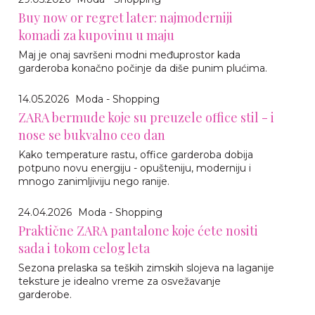
Buy now or regret later: najmoderniji
komadi za kupovinu u maju
Maj je onaj savršeni modni međuprostor kada
garderoba konačno počinje da diše punim plućima.
14.05.2026
Moda - Shopping
ZARA bermude koje su preuzele office stil - i
nose se bukvalno ceo dan
Kako temperature rastu, office garderoba dobija
potpuno novu energiju - opušteniju, moderniju i
mnogo zanimljiviju nego ranije.
24.04.2026
Moda - Shopping
Praktične ZARA pantalone koje ćete nositi
sada i tokom celog leta
Sezona prelaska sa teških zimskih slojeva na laganije
teksture je idealno vreme za osvežavanje
garderobe.