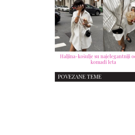
Haljina-košulje su najelegantniji 
komadi leta
POVEZANE TEME