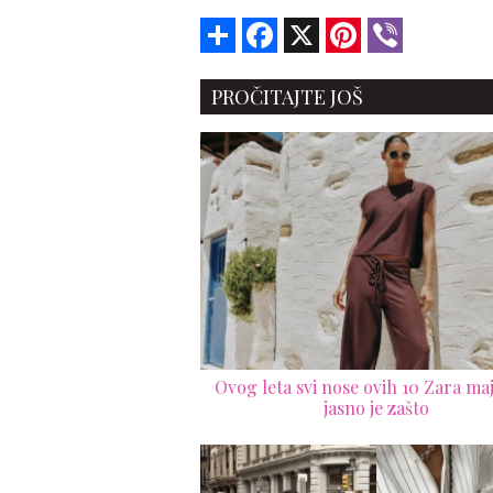
Share
Facebook
X
Pinterest
Viber
PROČITAJTE JOŠ
Ovog leta svi nose ovih 10 Zara maji
jasno je zašto