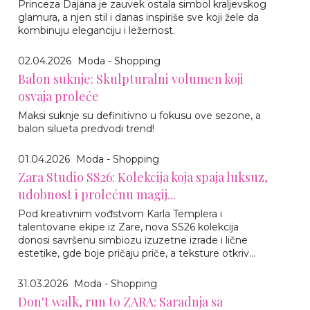
Princeza Dajana je zauvek ostala simbol kraljevskog
glamura, a njen stil i danas inspiriše sve koji žele da
kombinuju eleganciju i ležernost.
02.04.2026
Moda - Shopping
Balon suknje: Skulpturalni volumen koji
osvaja proleće
Maksi suknje su definitivno u fokusu ove sezone, a
balon silueta predvodi trend!
01.04.2026
Moda - Shopping
Zara Studio SS26: Kolekcija koja spaja luksuz,
udobnost i prolećnu magij...
Pod kreativnim vođstvom Karla Templera i
talentovane ekipe iz Zare, nova SS26 kolekcija
donosi savršenu simbiozu izuzetne izrade i lične
estetike, gde boje pričaju priče, a teksture otkriv...
31.03.2026
Moda - Shopping
Don't walk, run to ZARA: Saradnja sa