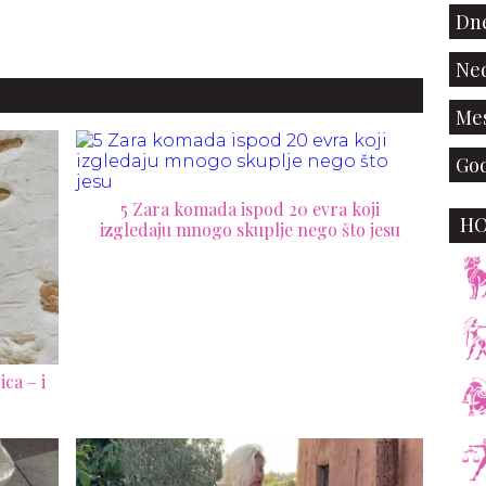
Dne
Ned
Mes
God
5 Zara komada ispod 20 evra koji
H
izgledaju mnogo skuplje nego što jesu
ca – i