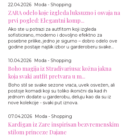
22.04.2026
Moda - Shopping
ZARA odelo koje izgleda luksuzno i osvaja na
prvi pogled: Elegantni komp...
Ako ste u potrazi za autfitom koji izgleda
sofisticirano, moderno i dovoljno efektno za
posebne prilike, jedno je sigurno – dobro odelo ove
godine postaje najšik izbor u garderoberu svake...
10.04.2026
Moda - Shopping
Boho magija iz Stradivariusa: kožna jakna
koja svaki autfit pretvara u m...
Boho stil se svake sezone vraća, uvek osvežen, ali
postoje komadi koji su toliko ikonični da kad ih
jednom dodate u garderobu, deluju kao da su iz
nove kolekcije - svaki put iznova.
07.04.2026
Moda - Shopping
Kardigan iz Zare inspirisan bezvremenskim
stilom princeze Dajane