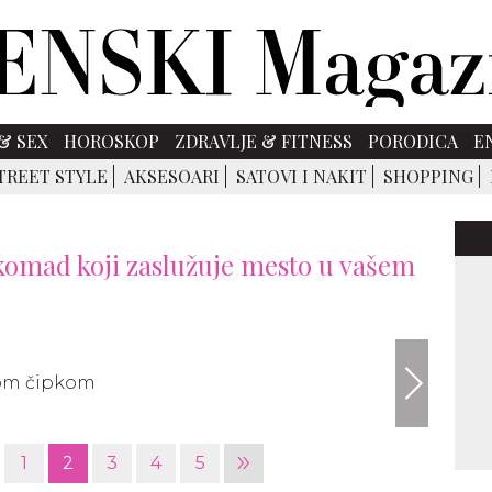
& SEX
HOROSKOP
ZDRAVLJE & FITNESS
PORODICA
E
TREET STYLE
AKSESOARI
SATOVI I NAKIT
SHOPPING
 komad koji zaslužuje mesto u vašem
pintere
»
1
2
3
4
5