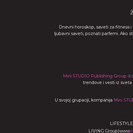
Dnevni horoskop, saveti za fitness i
ljubavni saveti, poznati parfemi. Ako 
Mini STUDIO Publishing Group d.o
trendove i vesti iz svet
U svojoj grupaciji, kompanija
Mini STU
LIFESTYLE
LIVING Group
|
www.