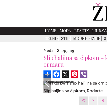
HOME
MODA
BEAUTY
LJUBAV 
TREND
STIL
MODNE REVIJE
S
Moda -
Shopping
Slip haljina sa čipkom –
ormaru
Share
Facebook
X
Pinterest
Viber
pinterest/vogue.gr
Slip haljina sa čipkom, Rodarte
«
7
8