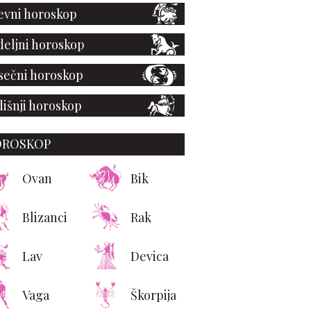
vni horoskop
eljni horoskop
ečni horoskop
išnji horoskop
OROSKOP
Ovan
Bik
Blizanci
Rak
Lav
Devica
Vaga
Škorpija