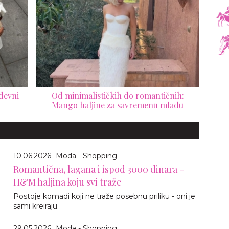
odevni
Od minimalističkih do romantičnih:
Mango haljine za savremenu mladu
10.06.2026
Moda - Shopping
Romantična, lagana i ispod 3000 dinara -
H&M haljina koju svi traže
Postoje komadi koji ne traže posebnu priliku - oni je
sami kreiraju.
29.05.2026
Moda - Shopping