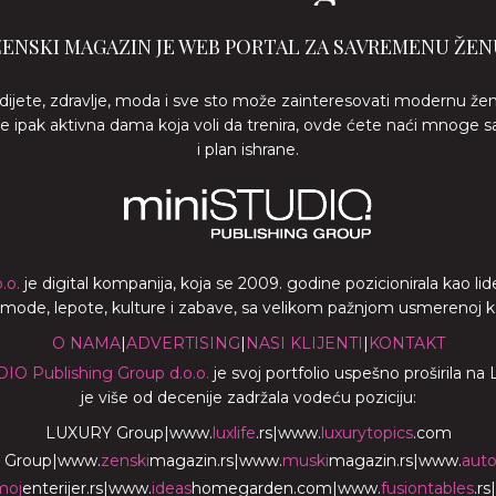
ŽENSKI MAGAZIN JE WEB PORTAL ZA SAVREMENU ŽEN
 dijete, zdravlje, moda i sve sto može zainteresovati modernu že
ste ipak aktivna dama koja voli da trenira, ovde ćete naći mnoge s
i plan ishrane.
.o.
je digital kompanija, koja se 2009. godine pozicionirala kao 
a mode, lepote, kulture i zabave, sa velikom pažnjom usmerenoj ka z
O NAMA
|
ADVERTISING
|
NASI KLIJENTI
|
KONTAKT
DIO Publishing Group d.o.o.
je svoj portfolio uspešno proširila na
je više od decenije zadržala vodeću poziciju:
LUXURY Group
|
www.
luxlife
.rs
|
www.
luxurytopics
.com
 Group
|
www.
zenski
magazin.rs
|
www.
muski
magazin.rs
|
www.
aut
moj
enterijer.rs
|
www.
ideas
homegarden.com
|
www.
fusiontables
.rs
|