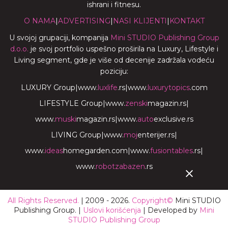
ishrani i fitnesu.
O NAMA
|
ADVERTISING
|
NASI KLIJENTI
|
KONTAKT
U svojoj grupaciji, kompanija
Mini STUDIO Publishing Group
d.o.o.
je svoj portfolio uspešno proširila na Luxury, Lifestyle i
Living segment, gde je više od decenije zadržala vodeću
poziciju:
LUXURY Group
|
www.
luxlife
.rs
|
www.
luxurytopics
.com
LIFESTYLE Group
|
www.
zenski
magazin.rs
|
www.
muski
magazin.rs
|
www.
auto
exclusive.rs
LIVING Group
|
www.
moj
enterijer.rs
|
www.
ideas
homegarden.com
|
www.
fusiontables
.rs
|
www.
robotzabazen
.rs
All Rights Reserved.
| 2009 - 2026.
Copyright©
Mini STUDIO
Publishing Group. |
Uslovi korišćenja
| Developed by
Mini
STUDIO Publishing Group