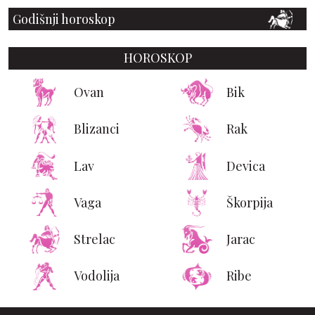
Godišnji horoskop
HOROSKOP
Ovan
Bik
Blizanci
Rak
Lav
Devica
Vaga
Škorpija
Strelac
Jarac
Vodolija
Ribe