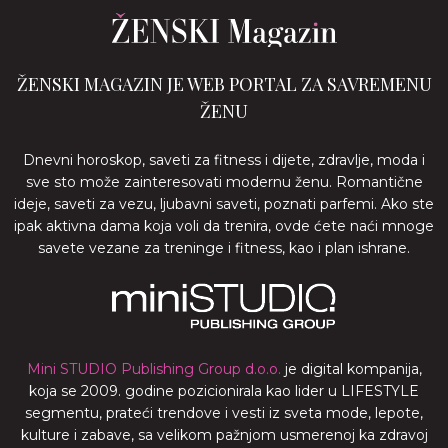
ŽENSKI MAGAZIN JE WEB PORTAL ZA SAVREMENU
ŽENU
Dnevni horoskop, saveti za fitness i dijete, zdravlje, moda i
sve sto može zainteresovati modernu ženu. Romantične
ideje, saveti za vezu, ljubavni saveti, poznati parfemi. Ako ste
ipak aktivna dama koja voli da trenira, ovde ćete naći mnoge
savete vezane za treninge i fitness, kao i plan ishrane.
Mini STUDIO Publishing Group d.o.o.
je digital kompanija,
koja se 2009. godine pozicionirala kao lider u LIFESTYLE
segmentu, prateći trendove i vesti iz sveta mode, lepote,
kulture i zabave, sa velikom pažnjom usmerenoj ka zdravoj