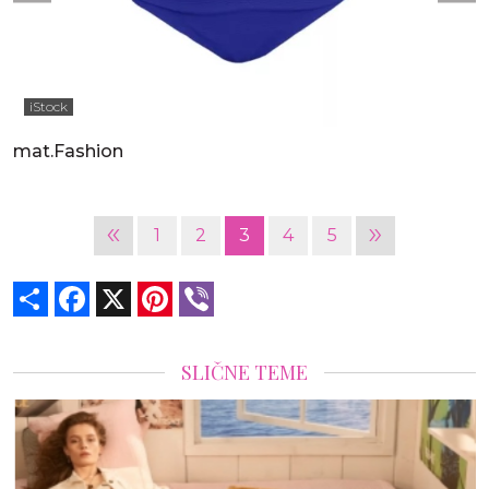
iStock
mat.Fashion
«
»
1
2
3
4
5
Share
Facebook
X
Pinterest
Viber
SLIČNE TEME