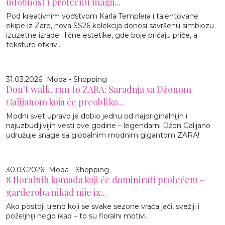
udobnost i prolećnu magij...
Pod kreativnim vođstvom Karla Templera i talentovane
ekipe iz Zare, nova SS26 kolekcija donosi savršenu simbiozu
izuzetne izrade i lične estetike, gde boje pričaju priče, a
teksture otkriv...
31.03.2026
Moda - Shopping
Don't walk, run to ZARA: Saradnja sa Džonom
Galijanom koja će preobliko...
Modni svet upravo je dobio jednu od najoriginalnijih i
najuzbudljivijih vesti ove godine – legendarni Džon Galijano
udružuje snage sa globalnim modnim gigantom ZARA!
30.03.2026
Moda - Shopping
8 floralnih komada koji će dominirati prolećem –
garderoba nikad nije iz...
Ako postoji trend koji se svake sezone vraća jači, svežiji i
poželjniji nego ikad – to su floralni motivi.