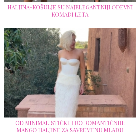
HALJINA-KOŠULJE SU NAJELEGANTNIJI ODEVNI
KOMADI LETA
OD MINIMALISTIČKIH DO ROMANTIČNIH:
MANGO HALJINE ZA SAVREMENU MLADU