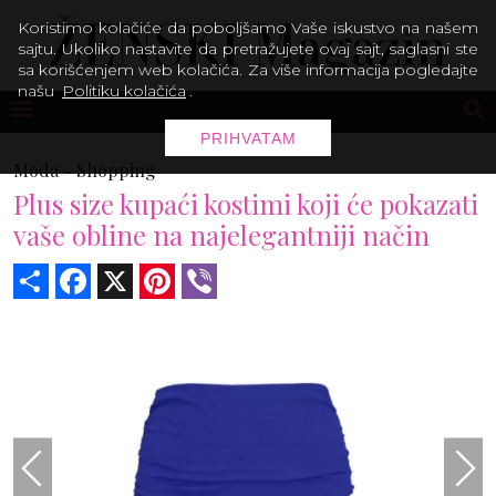
Koristimo kolačiće da poboljšamo Vaše iskustvo na našem
sajtu. Ukoliko nastavite da pretražujete ovaj sajt, saglasni ste
sa korišćenjem web kolačića. Za više informacija pogledajte
našu
Politiku kolačića
.
PRIHVATAM
Moda -
Shopping
Plus size kupaći kostimi koji će pokazati
vaše obline na najelegantniji način
Share
Facebook
X
Pinterest
Viber