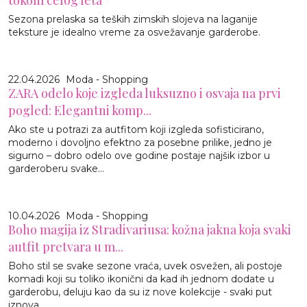
tokom celog leta
Sezona prelaska sa teških zimskih slojeva na laganije
teksture je idealno vreme za osvežavanje garderobe.
22.04.2026
Moda - Shopping
ZARA odelo koje izgleda luksuzno i osvaja na prvi
pogled: Elegantni komp...
Ako ste u potrazi za autfitom koji izgleda sofisticirano,
moderno i dovoljno efektno za posebne prilike, jedno je
sigurno – dobro odelo ove godine postaje najšik izbor u
garderoberu svake...
10.04.2026
Moda - Shopping
Boho magija iz Stradivariusa: kožna jakna koja svaki
autfit pretvara u m...
Boho stil se svake sezone vraća, uvek osvežen, ali postoje
komadi koji su toliko ikonični da kad ih jednom dodate u
garderobu, deluju kao da su iz nove kolekcije - svaki put
iznova.