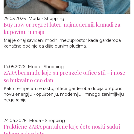
29.05.2026
Moda - Shopping
Buy now or regret later: najmoderniji komadi za
kupovinu u maju
Maj je onaj savršeni modni međuprostor kada garderoba
konačno počinje da diše punim plućima.
14.05.2026
Moda - Shopping
ZARA bermude koje su preuzele office stil - i nose
se bukvalno ceo dan
Kako temperature rastu, office garderoba dobija potpuno
novu energiju - opušteniju, moderniju i mnogo zanimljiviju
nego ranije.
24.04.2026
Moda - Shopping
Praktične ZARA pantalone koje ćete nositi sada i