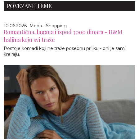
POVEZANE TEME
10.06.2026
Moda - Shopping
Romantična, lagana i ispod 3000 dinara - H&M
haljina koju svi traže
Postoje komadi koji ne traže posebnu priliku - oni je sami
kreiraju.