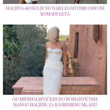
HALJINA-KOŠULJE SU NAJELEGANTNIJI ODEVNI
KOMADI LETA
OD MINIMALISTIČKIH DO ROMANTIČNIH:
MANGO HALJINE ZA SAVREMENU MLADU