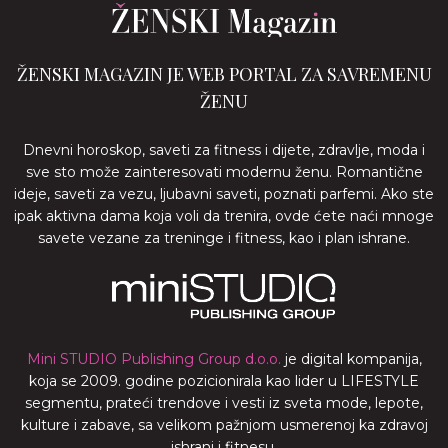
ŽENSKI MAGAZIN JE WEB PORTAL ZA SAVREMENU
ŽENU
Dnevni horoskop, saveti za fitness i dijete, zdravlje, moda i
sve sto može zainteresovati modernu ženu. Romantične
ideje, saveti za vezu, ljubavni saveti, poznati parfemi. Ako ste
ipak aktivna dama koja voli da trenira, ovde ćete naći mnoge
savete vezane za treninge i fitness, kao i plan ishrane.
Mini STUDIO Publishing Group d.o.o.
je digital kompanija,
koja se 2009. godine pozicionirala kao lider u LIFESTYLE
segmentu, prateći trendove i vesti iz sveta mode, lepote,
kulture i zabave, sa velikom pažnjom usmerenoj ka zdravoj
ishrani i fitnesu.