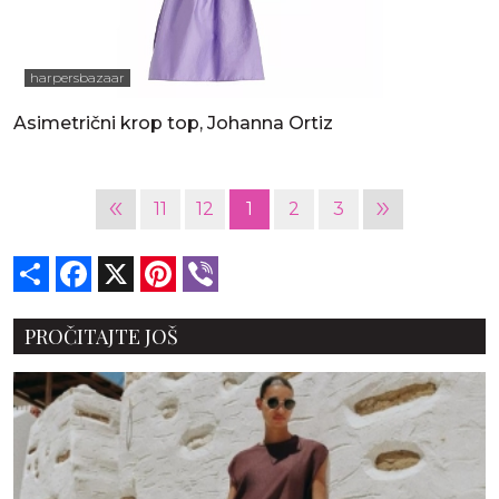
harpersbazaar
Asimetrični krop top, Johanna Ortiz
«
»
11
12
1
2
3
Share
Facebook
X
Pinterest
Viber
PROČITAJTE JOŠ