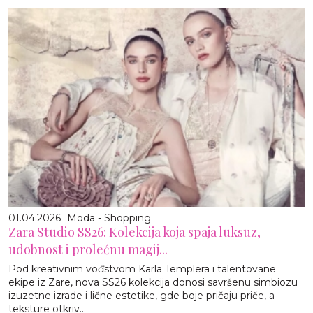
01.04.2026
Moda - Shopping
Zara Studio SS26: Kolekcija koja spaja luksuz,
udobnost i prolećnu magij...
Pod kreativnim vođstvom Karla Templera i talentovane
ekipe iz Zare, nova SS26 kolekcija donosi savršenu simbiozu
izuzetne izrade i lične estetike, gde boje pričaju priče, a
teksture otkriv...