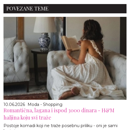
POVEZANE TEME
10.06.2026
Moda - Shopping
Romantična, lagana i ispod 3000 dinara - H&M
haljina koju svi traže
Postoje komadi koji ne traže posebnu priliku - oni je sami