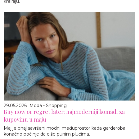
kreiraju.
29.05.2026
Moda - Shopping
Buy now or regret later: najmoderniji komadi za
kupovinu u maju
Maj je onaj savršeni modni međuprostor kada garderoba
konačno počinje da diše punim plućima.