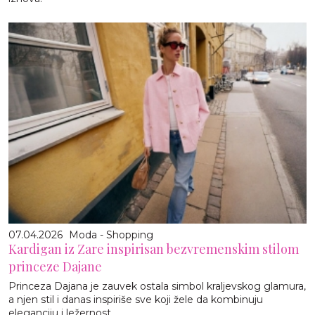
07.04.2026
Moda - Shopping
Kardigan iz Zare inspirisan bezvremenskim stilom
princeze Dajane
Princeza Dajana je zauvek ostala simbol kraljevskog glamura,
a njen stil i danas inspiriše sve koji žele da kombinuju
eleganciju i ležernost.