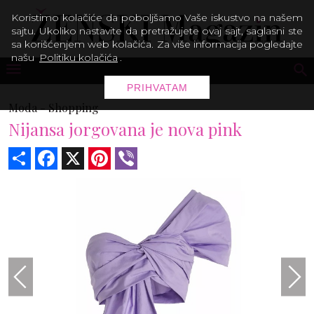
Koristimo kolačiće da poboljšamo Vaše iskustvo na našem
sajtu. Ukoliko nastavite da pretražujete ovaj sajt, saglasni ste
sa korišćenjem web kolačića. Za više informacija pogledajte
našu
Politiku kolačića
.
PRIHVATAM
Moda -
Shopping
Nijansa jorgovana je nova pink
Share
Facebook
X
Pinterest
Viber