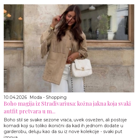
10.04.2026
Moda - Shopping
Boho magija iz Stradivariusa: kožna jakna koja svaki
autfit pretvara u m...
Boho stil se svake sezone vraća, uvek osvežen, ali postoje
komadi koji su toliko ikonični da kad ih jednom dodate u
garderobu, deluju kao da su iz nove kolekcije - svaki put
iznova.