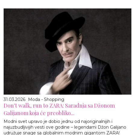
31.03.2026
Moda - Shopping
Don't walk, run to ZARA: Saradnja sa Džonom
Galijanom koja će preobliko...
Modni svet upravo je dobio jednu od najoriginalnijih i
najuzbudljivijih vesti ove godine – legendarni Džon Galijano
udružuje snage sa globalnim modnim gigantom ZARA!