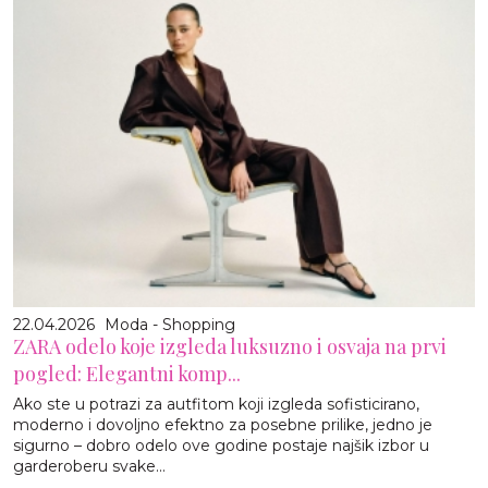
22.04.2026
Moda - Shopping
ZARA odelo koje izgleda luksuzno i osvaja na prvi
pogled: Elegantni komp...
Ako ste u potrazi za autfitom koji izgleda sofisticirano,
moderno i dovoljno efektno za posebne prilike, jedno je
sigurno – dobro odelo ove godine postaje najšik izbor u
garderoberu svake...