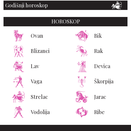
Godišnji horoskop
HOROSKOP
Ovan
Bik
Blizanci
Rak
Lav
Devica
Vaga
Škorpija
Strelac
Jarac
Vodolija
Ribe