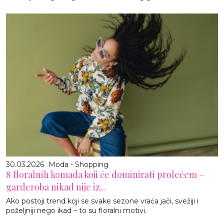
30.03.2026
Moda - Shopping
8 floralnih komada koji će dominirati prolećem –
garderoba nikad nije iz...
Ako postoji trend koji se svake sezone vraća jači, svežiji i
poželjniji nego ikad – to su floralni motivi.