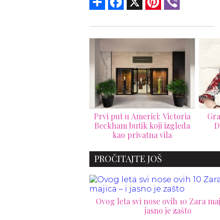
 put u Americi: Victoria
Granice ne postoje: nova
Her
kham butik koji izgleda
D&G kampanja briše
s
kao privatna vila
pravila mode
umet
PROČITAJTE JOŠ
Ovog leta svi nose ovih 10 Zara maji
jasno je zašto