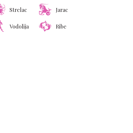
Strelac
Jarac
Vodolija
Ribe