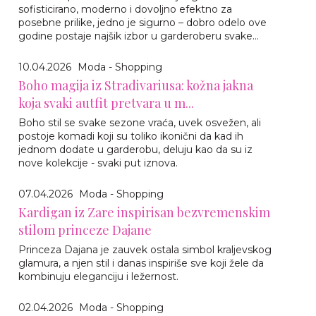
sofisticirano, moderno i dovoljno efektno za
posebne prilike, jedno je sigurno – dobro odelo ove
godine postaje najšik izbor u garderoberu svake...
10.04.2026
Moda - Shopping
Boho magija iz Stradivariusa: kožna jakna
koja svaki autfit pretvara u m...
Boho stil se svake sezone vraća, uvek osvežen, ali
postoje komadi koji su toliko ikonični da kad ih
jednom dodate u garderobu, deluju kao da su iz
nove kolekcije - svaki put iznova.
07.04.2026
Moda - Shopping
Kardigan iz Zare inspirisan bezvremenskim
stilom princeze Dajane
Princeza Dajana je zauvek ostala simbol kraljevskog
glamura, a njen stil i danas inspiriše sve koji žele da
kombinuju eleganciju i ležernost.
02.04.2026
Moda - Shopping