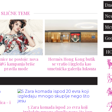
Dne
SLIČNE TEME
Ned
Mes
God
Sai
Versace slavi sopstveno
Medi
nasleđe kroz nostalgičnu
H
La Vacanza 2026 kampanju
mès Hong Kong butik
e vratio i izgleda kao
nička galerija luksuza
ca – i
5 Zara komada ispod 20 evra koji
izgledaju mnogo skuplje nego što jesu