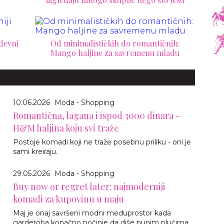
odevni
Od minimalističkih do romantičnih:
Mango haljine za savremenu mladu
10.06.2026
Moda - Shopping
Romantična, lagana i ispod 3000 dinara -
H&M haljina koju svi traže
Postoje komadi koji ne traže posebnu priliku - oni je
sami kreiraju.
29.05.2026
Moda - Shopping
Buy now or regret later: najmoderniji
komadi za kupovinu u maju
Maj je onaj savršeni modni međuprostor kada
garderoba konačno počinje da diše punim plućima.