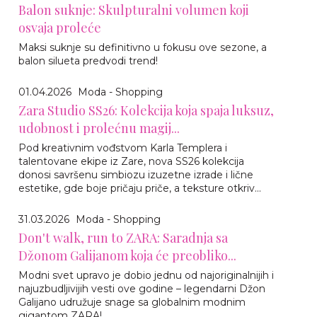
Balon suknje: Skulpturalni volumen koji
osvaja proleće
Maksi suknje su definitivno u fokusu ove sezone, a
balon silueta predvodi trend!
01.04.2026
Moda - Shopping
Zara Studio SS26: Kolekcija koja spaja luksuz,
udobnost i prolećnu magij...
Pod kreativnim vođstvom Karla Templera i
talentovane ekipe iz Zare, nova SS26 kolekcija
donosi savršenu simbiozu izuzetne izrade i lične
estetike, gde boje pričaju priče, a teksture otkriv...
31.03.2026
Moda - Shopping
Don't walk, run to ZARA: Saradnja sa
Džonom Galijanom koja će preobliko...
Modni svet upravo je dobio jednu od najoriginalnijih i
najuzbudljivijih vesti ove godine – legendarni Džon
Galijano udružuje snage sa globalnim modnim
gigantom ZARA!