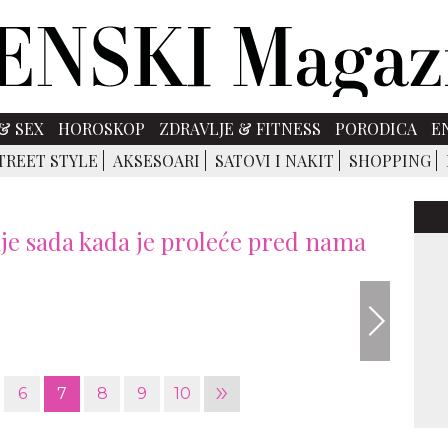
& SEX
HOROSKOP
ZDRAVLJE & FITNESS
PORODICA
E
TREET STYLE
AKSESOARI
SATOVI I NAKIT
SHOPPING
nje sada kada je proleće pred nama
Istock
»
6
7
8
9
10