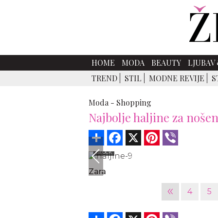
HOME
MODA
BEAUTY
LJUBAV 
TREND
STIL
MODNE REVIJE
S
Moda -
Shopping
Najbolje haljine za noše
Share
Facebook
X
Pinterest
Viber
Istock
Zara
«
4
5
Share
Facebook
X
Pinterest
Viber