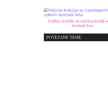
Haljina-košulje su najelegantniji 
komadi leta
POVEZANE TEME