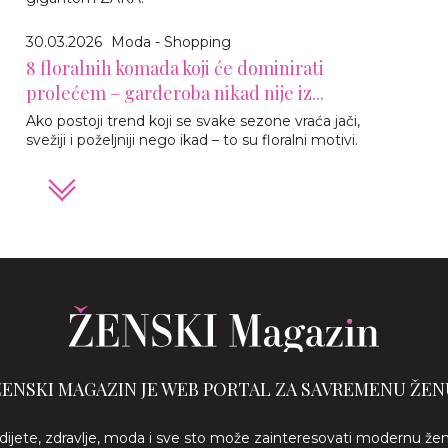
30.03.2026
Moda - Shopping
8 floralnih komada koji će dominirati
prolećem – garderoba nikad nije iz...
Ako postoji trend koji se svake sezone vraća jači,
svežiji i poželjniji nego ikad – to su floralni motivi.
ŽENSKI MAGAZIN JE WEB PORTAL ZA SAVREMENU ŽEN
 dijete, zdravlje, moda i sve sto može zainteresovati modernu že