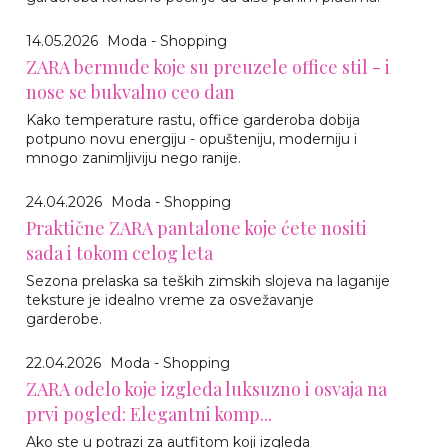
14.05.2026
Moda - Shopping
ZARA bermude koje su preuzele office stil - i
nose se bukvalno ceo dan
Kako temperature rastu, office garderoba dobija
potpuno novu energiju - opušteniju, moderniju i
mnogo zanimljiviju nego ranije.
24.04.2026
Moda - Shopping
Praktične ZARA pantalone koje ćete nositi
sada i tokom celog leta
Sezona prelaska sa teških zimskih slojeva na laganije
teksture je idealno vreme za osvežavanje
garderobe.
22.04.2026
Moda - Shopping
ZARA odelo koje izgleda luksuzno i osvaja na
prvi pogled: Elegantni komp...
Ako ste u potrazi za autfitom koji izgleda