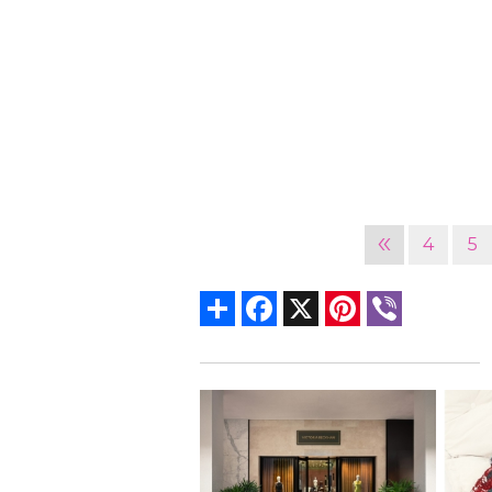
«
4
5
Share
Facebook
X
Pinterest
Viber