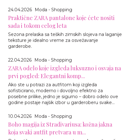
24.04.2026
Moda - Shopping
Praktične ZARA pantalone koje ćete nositi
sada i tokom celog leta
Sezona prelaska sa teških zimskih slojeva na laganije
teksture je idealno vreme za osvežavanje
garderobe.
22.04.2026
Moda - Shopping
ZARA odelo koje izgleda luksuzno i osvaja na
prvi pogled: Elegantni komp...
Ako ste u potrazi za autfitom koji izgleda
sofisticirano, moderno i dovoljno efektno za
posebne prilike, jedno je sigurno – dobro odelo ove
godine postaje najšik izbor u garderoberu svake...
10.04.2026
Moda - Shopping
Boho magija iz Stradivariusa: kožna jakna
koja svaki autfit pretvara u m...