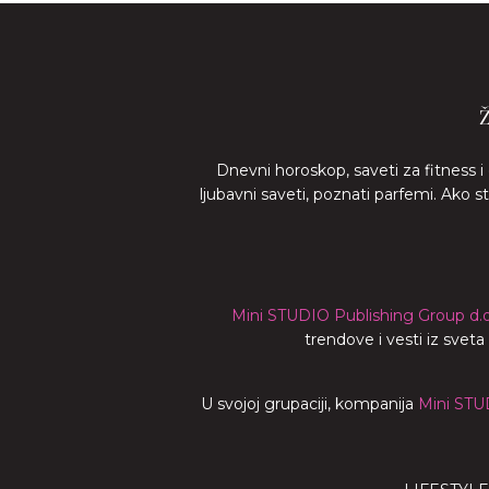
Dnevni horoskop, saveti za fitness i
ljubavni saveti, poznati parfemi. Ako 
Mini STUDIO Publishing Group d.o
trendove i vesti iz svet
U svojoj grupaciji, kompanija
Mini STU