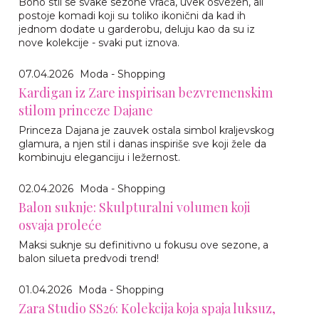
Boho stil se svake sezone vraća, uvek osvežen, ali
postoje komadi koji su toliko ikonični da kad ih
jednom dodate u garderobu, deluju kao da su iz
nove kolekcije - svaki put iznova.
07.04.2026
Moda - Shopping
Kardigan iz Zare inspirisan bezvremenskim
stilom princeze Dajane
Princeza Dajana je zauvek ostala simbol kraljevskog
glamura, a njen stil i danas inspiriše sve koji žele da
kombinuju eleganciju i ležernost.
02.04.2026
Moda - Shopping
Balon suknje: Skulpturalni volumen koji
osvaja proleće
Maksi suknje su definitivno u fokusu ove sezone, a
balon silueta predvodi trend!
01.04.2026
Moda - Shopping
Zara Studio SS26: Kolekcija koja spaja luksuz,