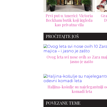
i put u Americi: Victoria
Granice ne postoje: nova
Gio
kham butik koji izgleda
D&G kampanja briše
kao privatna vila
pravila mode
pr
PROČITAJTE JOŠ
Ovog leta svi nose ovih 10 Zara maji
jasno je zašto
Haljina-košulje su najelegantniji 
komadi leta
POVEZANE TEME