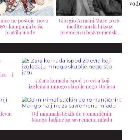
rgio Armani Mare 2026:
Versace slavi sopstveno
He
mediteranski luksuz
nasleđe kroz nostalgičnu
s
etočen u bezvremensku
La Vacanza 2026 kampanju
ume
resort kolekciju
ca – i
5 Zara komada ispod 20 evra koji
izgledaju mnogo skuplje nego što jesu
odevni
Od minimalističkih do romantičnih:
Mango haljine za savremenu mladu