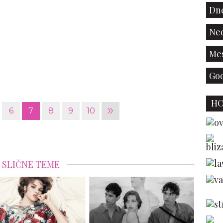
Dne
Ned
Mes
God
H
»
6
7
8
9
10
SLIČNE TEME