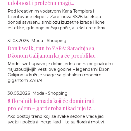
udobnost i prolećnu magij...
Pod kreativnim vođstvom Karla Templera i
talentovane ekipe iz Zare, nova SS26 kolekcija
donosi savršenu simbiozu izuzetne izrade i lične
estetike, gde boje pričaju priče, a teksture otkriv...
31.03.2026
Moda - Shopping
Don't walk, run to ZARA: Saradnja sa
Džonom Galijanom koja će preobliko...
Modni svet upravo je dobio jednu od najoriginalnijih i
najuzbudljivijih vesti ove godine – legendarni Džon
Galijano udružuje snage sa globalnim modnim
gigantom ZARA!
30.03.2026
Moda - Shopping
8 floralnih komada koji će dominirati
prolećem – garderoba nikad nije iz...
Ako postoji trend koji se svake sezone vraća jači,
svežiji i poželjniji nego ikad – to su floralni motivi.