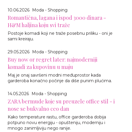
10.06.2026
Moda - Shopping
Romantična, lagana i ispod 3000 dinara -
H&M haljina koju svi traže
Postoje komadi koji ne traže posebnu priliku - oni je
sami kreiraju.
29.05.2026
Moda - Shopping
Buy now or regret later: najmoderniji
komadi za kupovinu u maju
Maj je onaj savršeni modni međuprostor kada
garderoba konačno počinje da diše punim plućima.
14.05.2026
Moda - Shopping
ZARA bermude koje su preuzele office stil - i
nose se bukvalno ceo dan
Kako temperature rastu, office garderoba dobija
potpuno novu energiju - opušteniju, moderniju i
mnogo zanimljiviju nego ranije.