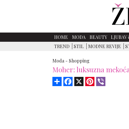
HOME
MODA
BEAUTY
LJUBAV 
TREND
STIL
MODNE REVIJE
S
Moda -
Shopping
Moher: luksuzna mekoća 
Share
Facebook
X
Pinterest
Viber