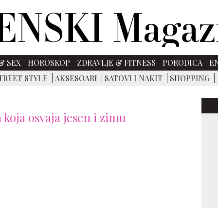
& SEX
HOROSKOP
ZDRAVLJE & FITNESS
PORODICA
E
TREET STYLE
AKSESOARI
SATOVI I NAKIT
SHOPPING
koja osvaja jesen i zimu