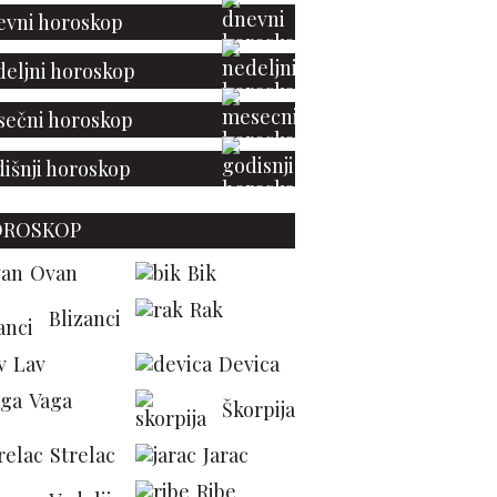
vni horoskop
eljni horoskop
ečni horoskop
išnji horoskop
OROSKOP
Ovan
Bik
Rak
Blizanci
Lav
Devica
Vaga
Škorpija
Strelac
Jarac
Ribe