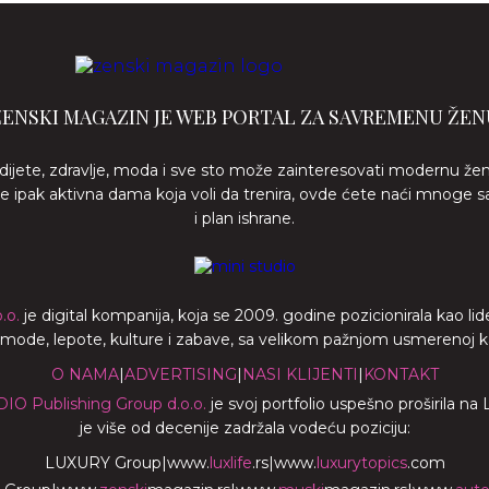
ŽENSKI MAGAZIN JE WEB PORTAL ZA SAVREMENU ŽEN
 dijete, zdravlje, moda i sve sto može zainteresovati modernu že
ste ipak aktivna dama koja voli da trenira, ovde ćete naći mnoge s
i plan ishrane.
.o.
je digital kompanija, koja se 2009. godine pozicionirala kao 
a mode, lepote, kulture i zabave, sa velikom pažnjom usmerenoj ka z
O NAMA
|
ADVERTISING
|
NASI KLIJENTI
|
KONTAKT
DIO Publishing Group d.o.o.
je svoj portfolio uspešno proširila na
je više od decenije zadržala vodeću poziciju:
LUXURY Group
|
www.
luxlife
.rs
|
www.
luxurytopics
.com