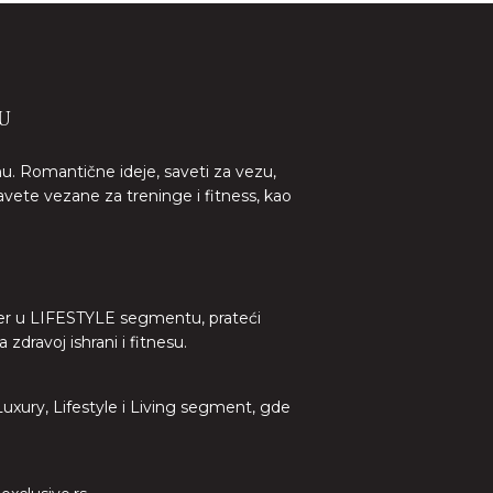
U
nu. Romantične ideje, saveti za vezu,
avete vezane za treninge i fitness, kao
lider u LIFESTYLE segmentu, prateći
dravoj ishrani i fitnesu.
 Luxury, Lifestyle i Living segment, gde