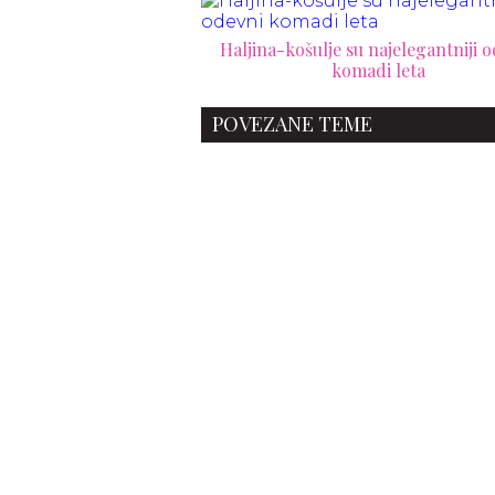
Haljina-košulje su najelegantniji 
komadi leta
POVEZANE TEME