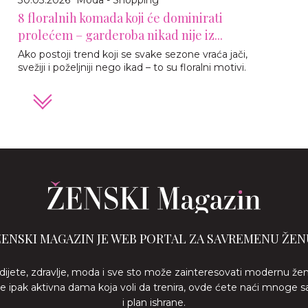
8 floralnih komada koji će dominirati
prolećem – garderoba nikad nije iz...
Ako postoji trend koji se svake sezone vraća jači,
svežiji i poželjniji nego ikad – to su floralni motivi.
ŽENSKI MAGAZIN JE WEB PORTAL ZA SAVREMENU ŽEN
 dijete, zdravlje, moda i sve sto može zainteresovati modernu že
ste ipak aktivna dama koja voli da trenira, ovde ćete naći mnoge s
i plan ishrane.