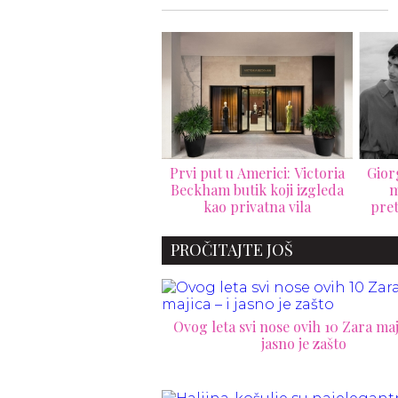
 put u Americi: Victoria
Giorgio Armani Mare 2026:
Gra
kham butik koji izgleda
mediteranski luksuz
D
kao privatna vila
pretočen u bezvremensku
resort kolekciju
PROČITAJTE JOŠ
Ovog leta svi nose ovih 10 Zara maji
jasno je zašto