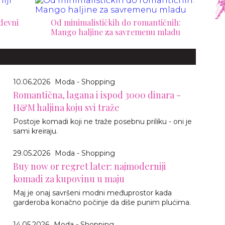
odevni
Od minimalističkih do romantičnih:
Mango haljine za savremenu mladu
10.06.2026
Moda - Shopping
Romantična, lagana i ispod 3000 dinara -
H&M haljina koju svi traže
Postoje komadi koji ne traže posebnu priliku - oni je
sami kreiraju.
29.05.2026
Moda - Shopping
Buy now or regret later: najmoderniji
komadi za kupovinu u maju
Maj je onaj savršeni modni međuprostor kada
garderoba konačno počinje da diše punim plućima.
14.05.2026
Moda - Shopping