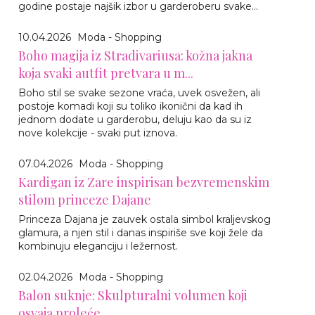
godine postaje najšik izbor u garderoberu svake...
10.04.2026
Moda - Shopping
Boho magija iz Stradivariusa: kožna jakna
koja svaki autfit pretvara u m...
Boho stil se svake sezone vraća, uvek osvežen, ali
postoje komadi koji su toliko ikonični da kad ih
jednom dodate u garderobu, deluju kao da su iz
nove kolekcije - svaki put iznova.
07.04.2026
Moda - Shopping
Kardigan iz Zare inspirisan bezvremenskim
stilom princeze Dajane
Princeza Dajana je zauvek ostala simbol kraljevskog
glamura, a njen stil i danas inspiriše sve koji žele da
kombinuju eleganciju i ležernost.
02.04.2026
Moda - Shopping
Balon suknje: Skulpturalni volumen koji
osvaja proleće