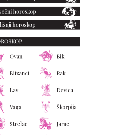
ečni horoskop
išnji horoskop
OROSKOP
Ovan
Bik
nt Laurent donosi duh
terana u novu Respiro
kampanju
Blizanci
Rak
Lav
Devica
Vaga
Škorpija
Strelac
Jarac