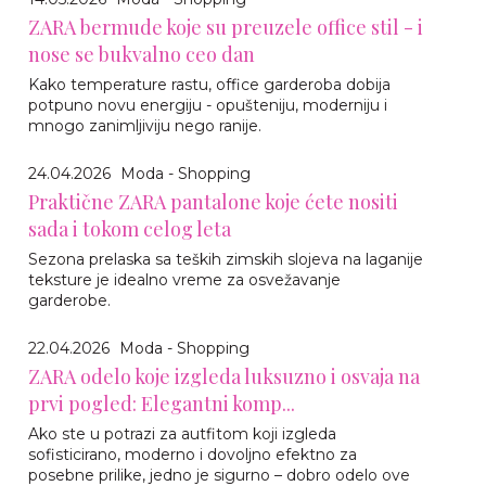
ZARA bermude koje su preuzele office stil - i
nose se bukvalno ceo dan
Kako temperature rastu, office garderoba dobija
potpuno novu energiju - opušteniju, moderniju i
mnogo zanimljiviju nego ranije.
24.04.2026
Moda - Shopping
Praktične ZARA pantalone koje ćete nositi
sada i tokom celog leta
Sezona prelaska sa teških zimskih slojeva na laganije
teksture je idealno vreme za osvežavanje
garderobe.
22.04.2026
Moda - Shopping
ZARA odelo koje izgleda luksuzno i osvaja na
prvi pogled: Elegantni komp...
Ako ste u potrazi za autfitom koji izgleda
sofisticirano, moderno i dovoljno efektno za
posebne prilike, jedno je sigurno – dobro odelo ove