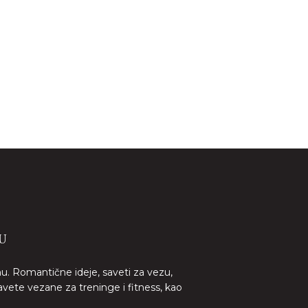
U
nu. Romantične ideje, saveti za vezu,
avete vezane za treninge i fitness, kao