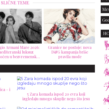
SLIČNE TEME
Mes
God
Versace slavi sopstveno
H
nasleđe kroz nostalgičnu
La Vacanza 2026 kampanju
nice ne postoje: nova
Sai
&G kampanja briše
Medi
pravila mode
ca – i
5 Zara komada ispod 20 evra koji
izgledaju mnogo skuplje nego što jesu