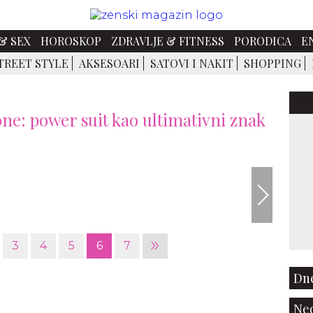
& SEX
HOROSKOP
ZDRAVLJE & FITNESS
PORODICA
E
TREET STYLE
AKSESOARI
SATOVI I NAKIT
SHOPPING
e: power suit kao ultimativni znak
»
3
4
5
6
7
Dne
Ned