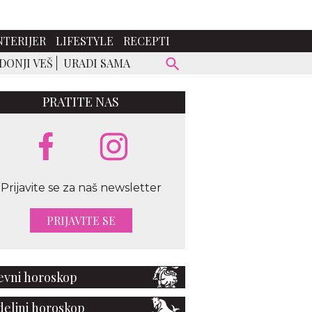
NTERIJER
LIFESTYLE
RECEPTI
DONJI VEŠ
URADI SAMA
PRATITE NAS
Prijavite se za naš newsletter
PRIJAVITE SE
vni horoskop
eljni horoskop