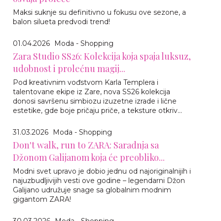
Maksi suknje su definitivno u fokusu ove sezone, a
balon silueta predvodi trend!
01.04.2026
Moda - Shopping
Zara Studio SS26: Kolekcija koja spaja luksuz,
udobnost i prolećnu magij...
Pod kreativnim vođstvom Karla Templera i
talentovane ekipe iz Zare, nova SS26 kolekcija
donosi savršenu simbiozu izuzetne izrade i lične
estetike, gde boje pričaju priče, a teksture otkriv...
31.03.2026
Moda - Shopping
Don't walk, run to ZARA: Saradnja sa
Džonom Galijanom koja će preobliko...
Modni svet upravo je dobio jednu od najoriginalnijih i
najuzbudljivijih vesti ove godine – legendarni Džon
Galijano udružuje snage sa globalnim modnim
gigantom ZARA!
30.03.2026
Moda - Shopping