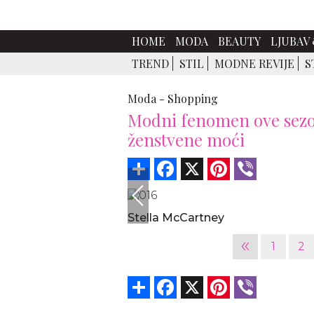
HOME
MODA
BEAUTY
LJUBAV 
TREND
STIL
MODNE REVIJE
S
Moda -
Shopping
Modni fenomen ove sezon
ženstvene moći
Share
Facebook
X
Pinterest
Viber
Stella McCartney
«
1
2
Share
Facebook
X
Pinterest
Viber