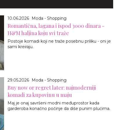
10.06.2026
Moda - Shopping
Romantična, lagana i ispod 3000 dinara -
H&M haljina koju svi traže
Postoje komadi koji ne traže posebnu priliku - oni je
sami kreiraju.
29.05.2026
Moda - Shopping
Buy now or regret later: najmoderniji
komadi za kupovinu u maju
Maj je onaj savršeni modni međuprostor kada
garderoba konačno počinje da diše punim plućima.