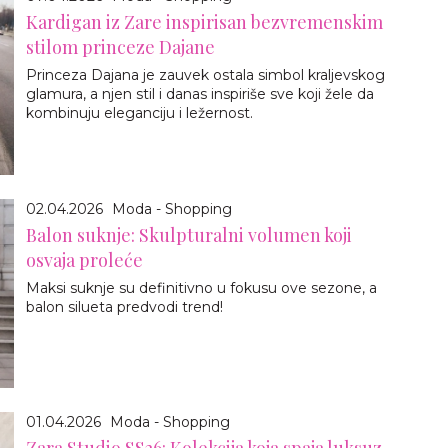
Kardigan iz Zare inspirisan bezvremenskim
stilom princeze Dajane
Princeza Dajana je zauvek ostala simbol kraljevskog
glamura, a njen stil i danas inspiriše sve koji žele da
kombinuju eleganciju i ležernost.
02.04.2026
Moda - Shopping
Balon suknje: Skulpturalni volumen koji
osvaja proleće
Maksi suknje su definitivno u fokusu ove sezone, a
balon silueta predvodi trend!
01.04.2026
Moda - Shopping
Zara Studio SS26: Kolekcija koja spaja luksuz,