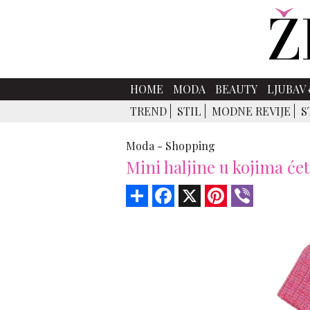
HOME
MODA
BEAUTY
LJUBAV 
TREND
STIL
MODNE REVIJE
S
Moda -
Shopping
Mini haljine u kojima ćet
Share
Facebook
X
Pinterest
Viber