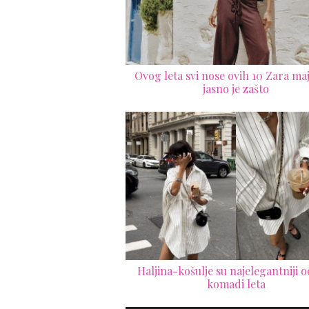
Ovog leta svi nose ovih 10 Zara maji
jasno je zašto
Haljina-košulje su najelegantniji 
komadi leta