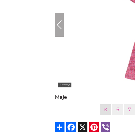
iStock
Maje
«
6
7
Share
Facebook
X
Pinterest
Viber