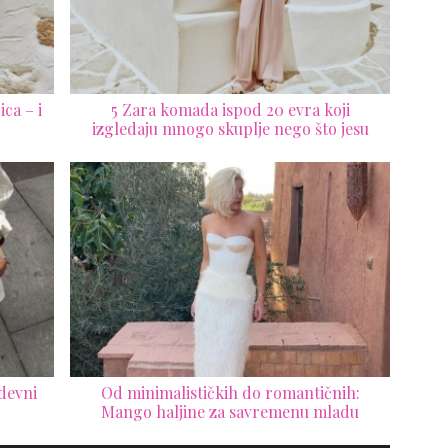
ca – i
5 Zara komada ispod 20 evra koji
izgledaju mnogo skuplje nego što jesu
odevni
Od minimalističkih do romantičnih:
Mango haljine za savremenu mladu