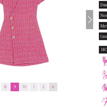
Dne
Ned
Mes
God
H
iStock
»
8
9
10
1
2