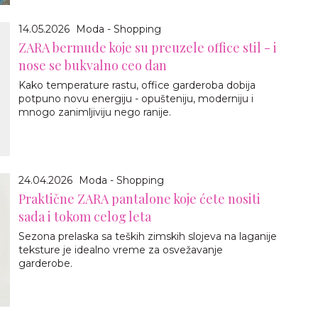
14.05.2026
Moda - Shopping
ZARA bermude koje su preuzele office stil - i
nose se bukvalno ceo dan
Kako temperature rastu, office garderoba dobija
potpuno novu energiju - opušteniju, moderniju i
mnogo zanimljiviju nego ranije.
24.04.2026
Moda - Shopping
Praktične ZARA pantalone koje ćete nositi
sada i tokom celog leta
Sezona prelaska sa teških zimskih slojeva na laganije
teksture je idealno vreme za osvežavanje
garderobe.