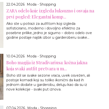
22.04.2026
Moda - Shopping
ZARA odelo koje izgleda luksuzno i osvaja na
prvi pogled: Elegantni komp...
Ako ste u potrazi za autfitom koji izgleda
sofisticirano, moderno i dovoljno efektno za
posebne prilike, jedno je sigurno – dobro odelo ove
godine postaje najšik izbor u garderoberu svake...
10.04.2026
Moda - Shopping
Boho magija iz Stradivariusa: kožna jakna
koja svaki autfit pretvara u m...
Boho stil se svake sezone vraća, uvek osvežen, ali
postoje komadi koji su toliko ikonični da kad ih
jednom dodate u garderobu, deluju kao da su iz
nove kolekcije - svaki put iznova.
07.04.2026
Moda - Shopping