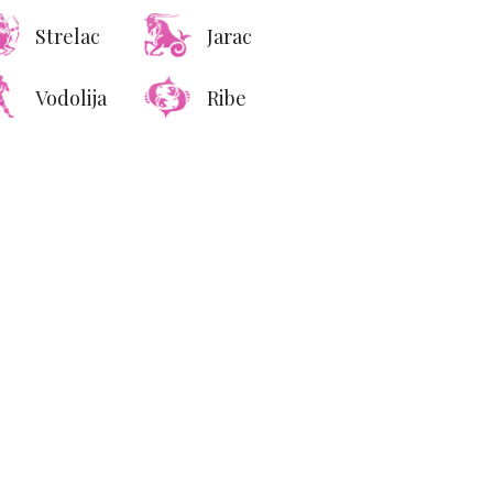
Strelac
Jarac
Vodolija
Ribe
sace slavi sopstveno
leđe kroz nostalgičnu
acanza 2026 kampanju