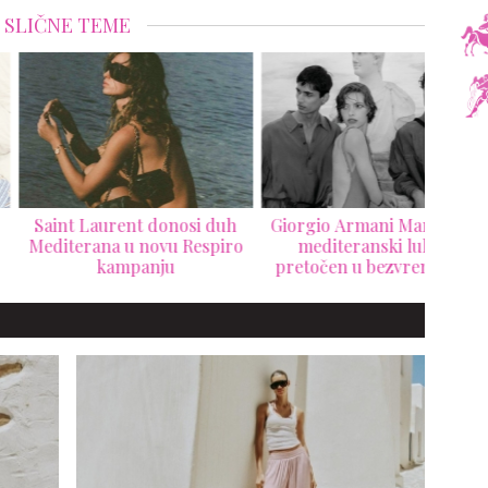
SLIČNE TEME
nt Laurent donosi duh
Giorgio Armani Mare 2026:
Ver
terana u novu Respiro
mediteranski luksuz
nas
kampanju
pretočen u bezvremensku
La V
resort kolekciju