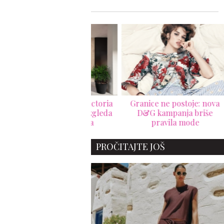
 put u Americi: Victoria
Granice ne postoje: nova
Sai
ham butik koji izgleda
D&G kampanja briše
Medi
kao privatna vila
pravila mode
PROČITAJTE JOŠ