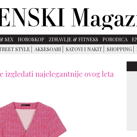
& SEX
HOROSKOP
ZDRAVLJE & FITNESS
PORODICA
E
TREET STYLE
AKSESOARI
SATOVI I NAKIT
SHOPPING
e izgledati najelegantnije ovog leta