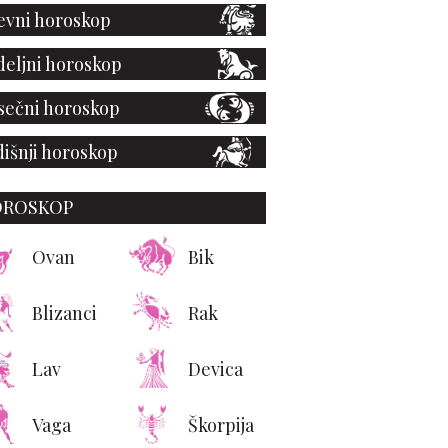
vni horoskop
eljni horoskop
ečni horoskop
išnji horoskop
OROSKOP
Ovan
Bik
Blizanci
Rak
Lav
Devica
Vaga
Škorpija