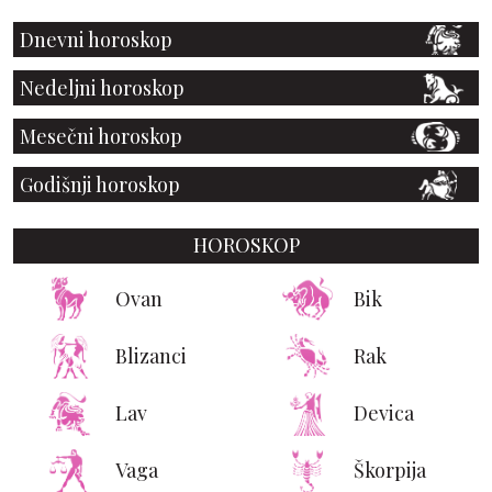
Dnevni horoskop
Nedeljni horoskop
Mesečni horoskop
Godišnji horoskop
HOROSKOP
Ovan
Bik
Blizanci
Rak
Lav
Devica
Vaga
Škorpija