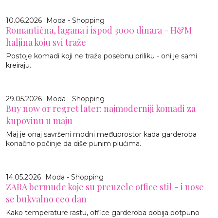
10.06.2026
Moda - Shopping
Romantična, lagana i ispod 3000 dinara - H&M
haljina koju svi traže
Postoje komadi koji ne traže posebnu priliku - oni je sami
kreiraju.
29.05.2026
Moda - Shopping
Buy now or regret later: najmoderniji komadi za
kupovinu u maju
Maj je onaj savršeni modni međuprostor kada garderoba
konačno počinje da diše punim plućima.
14.05.2026
Moda - Shopping
ZARA bermude koje su preuzele office stil - i nose
se bukvalno ceo dan
Kako temperature rastu, office garderoba dobija potpuno