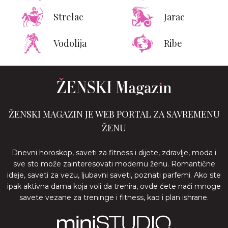
Strelac
Jarac
Vodolija
Ribe
ŽENSKI MAGAZIN JE WEB PORTAL ZA SAVREMENU
ŽENU
Dnevni horoskop, saveti za fitness i dijete, zdravlje, moda i
sve sto može zainteresovati modernu ženu. Romantične
ideje, saveti za vezu, ljubavni saveti, poznati parfemi. Ako ste
ipak aktivna dama koja voli da trenira, ovde ćete naći mnoge
savete vezane za treninge i fitness, kao i plan ishrane.