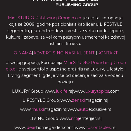
Mini STUDIO Publishing Group d.o.o.
je digital kompanija,
koja se 2009. godine pozicionirala kao lider u LIFESTYLE
segmentu, prateći trendove i vesti iz sveta mode, lepote,
kulture i zabave, sa velikom pažnjom usmerenoj ka zdravoj
ishrani i fitnesu.
O NAMA
|
ADVERTISING
|
NASI KLIJENTI
|
KONTAKT
U svojoj grupaciji, kompanija
Mini STUDIO Publishing Group
d.o.o.
je svoj portfolio uspešno proširila na Luxury, Lifestyle i
Living segment, gde je više od decenije zadržala vodeću
poziciju:
LUXURY Group
|
www.
luxlife
.rs
|
www.
luxurytopics
.com
LIFESTYLE Group
|
www.
zenski
magazin.rs
|
www.
muski
magazin.rs
|
www.
auto
exclusive.rs
LIVING Group
|
www.
moj
enterijer.rs
|
www.
ideas
homegarden.com
|
www.
fusiontables
.rs
|