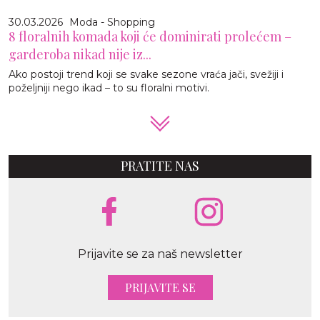
30.03.2026
Moda - Shopping
8 floralnih komada koji će dominirati prolećem –
garderoba nikad nije iz...
Ako postoji trend koji se svake sezone vraća jači, svežiji i
poželjniji nego ikad – to su floralni motivi.
PRATITE NAS
Prijavite se za naš newsletter
PRIJAVITE SE