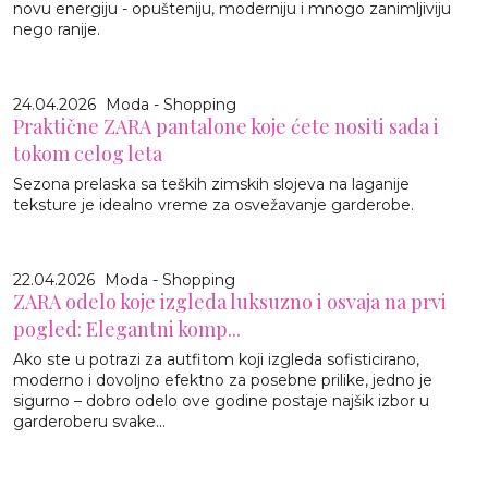
novu energiju - opušteniju, moderniju i mnogo zanimljiviju
nego ranije.
24.04.2026
Moda - Shopping
Praktične ZARA pantalone koje ćete nositi sada i
tokom celog leta
Sezona prelaska sa teških zimskih slojeva na laganije
teksture je idealno vreme za osvežavanje garderobe.
22.04.2026
Moda - Shopping
ZARA odelo koje izgleda luksuzno i osvaja na prvi
pogled: Elegantni komp...
Ako ste u potrazi za autfitom koji izgleda sofisticirano,
moderno i dovoljno efektno za posebne prilike, jedno je
sigurno – dobro odelo ove godine postaje najšik izbor u
garderoberu svake...