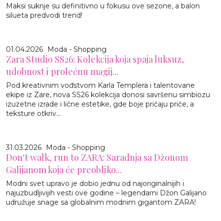
Maksi suknje su definitivno u fokusu ove sezone, a balon
silueta predvodi trend!
01.04.2026
Moda - Shopping
Zara Studio SS26: Kolekcija koja spaja luksuz,
udobnost i prolećnu magij...
Pod kreativnim vođstvom Karla Templera i talentovane
ekipe iz Zare, nova SS26 kolekcija donosi savršenu simbiozu
izuzetne izrade i lične estetike, gde boje pričaju priče, a
teksture otkriv...
31.03.2026
Moda - Shopping
Don't walk, run to ZARA: Saradnja sa Džonom
Galijanom koja će preobliko...
Modni svet upravo je dobio jednu od najoriginalnijih i
najuzbudljivijih vesti ove godine – legendarni Džon Galijano
udružuje snage sa globalnim modnim gigantom ZARA!