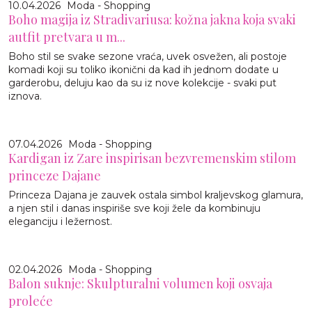
10.04.2026
Moda - Shopping
Boho magija iz Stradivariusa: kožna jakna koja svaki
autfit pretvara u m...
Boho stil se svake sezone vraća, uvek osvežen, ali postoje
komadi koji su toliko ikonični da kad ih jednom dodate u
garderobu, deluju kao da su iz nove kolekcije - svaki put
iznova.
07.04.2026
Moda - Shopping
Kardigan iz Zare inspirisan bezvremenskim stilom
princeze Dajane
Princeza Dajana je zauvek ostala simbol kraljevskog glamura,
a njen stil i danas inspiriše sve koji žele da kombinuju
eleganciju i ležernost.
02.04.2026
Moda - Shopping
Balon suknje: Skulpturalni volumen koji osvaja
proleće