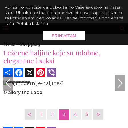
Koristimo kolačiće da poboljšamo Vaše iskustvo na našem
sajtu. Ukoliko nastavite da pretražujete ovaj sajt, saglasni ste
sa korišćenjem web kolačića. Za više informacija pogledajte
našu
Politiku kolačića
.
PRIHVATAM
Moda -
Shopping
Ležerne haljine koje su udobne,
elegantne i seksi
Share
Facebook
X
Pinterest
Viber
shutterstock
Mallory the Label
«
»
1
2
3
4
5