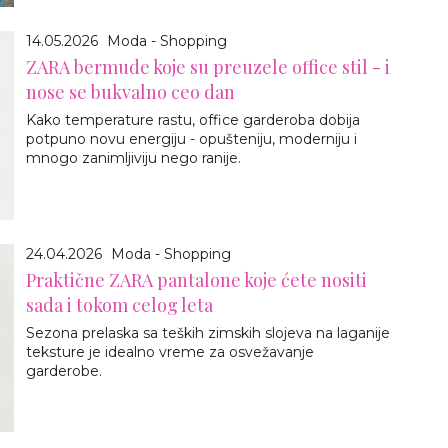
14.05.2026
Moda - Shopping
ZARA bermude koje su preuzele office stil - i
nose se bukvalno ceo dan
Kako temperature rastu, office garderoba dobija
potpuno novu energiju - opušteniju, moderniju i
mnogo zanimljiviju nego ranije.
24.04.2026
Moda - Shopping
Praktične ZARA pantalone koje ćete nositi
sada i tokom celog leta
Sezona prelaska sa teških zimskih slojeva na laganije
teksture je idealno vreme za osvežavanje
garderobe.