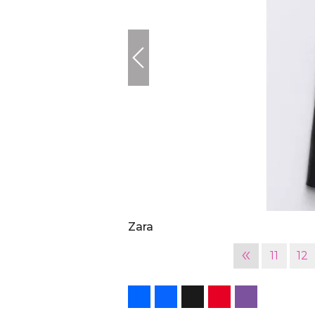
Zara
«
11
12
Share
Facebook
X
Pinterest
Viber