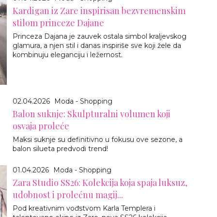
Kardigan iz Zare inspirisan bezvremenskim
stilom princeze Dajane
Princeza Dajana je zauvek ostala simbol kraljevskog
glamura, a njen stil i danas inspiriše sve koji žele da
kombinuju eleganciju i ležernost.
02.04.2026
Moda - Shopping
Balon suknje: Skulpturalni volumen koji
osvaja proleće
Maksi suknje su definitivno u fokusu ove sezone, a
balon silueta predvodi trend!
01.04.2026
Moda - Shopping
Zara Studio SS26: Kolekcija koja spaja luksuz,
udobnost i prolećnu magij...
Pod kreativnim vođstvom Karla Templera i