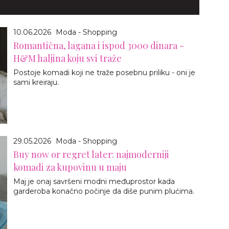
10.06.2026
Moda - Shopping
Romantična, lagana i ispod 3000 dinara -
H&M haljina koju svi traže
Postoje komadi koji ne traže posebnu priliku - oni je
sami kreiraju.
29.05.2026
Moda - Shopping
Buy now or regret later: najmoderniji
komadi za kupovinu u maju
Maj je onaj savršeni modni međuprostor kada
garderoba konačno počinje da diše punim plućima.