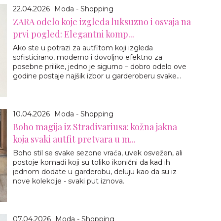
22.04.2026
Moda - Shopping
ZARA odelo koje izgleda luksuzno i osvaja na
prvi pogled: Elegantni komp...
Ako ste u potrazi za autfitom koji izgleda
sofisticirano, moderno i dovoljno efektno za
posebne prilike, jedno je sigurno – dobro odelo ove
godine postaje najšik izbor u garderoberu svake...
10.04.2026
Moda - Shopping
Boho magija iz Stradivariusa: kožna jakna
koja svaki autfit pretvara u m...
Boho stil se svake sezone vraća, uvek osvežen, ali
postoje komadi koji su toliko ikonični da kad ih
jednom dodate u garderobu, deluju kao da su iz
nove kolekcije - svaki put iznova.
07.04.2026
Moda - Shopping