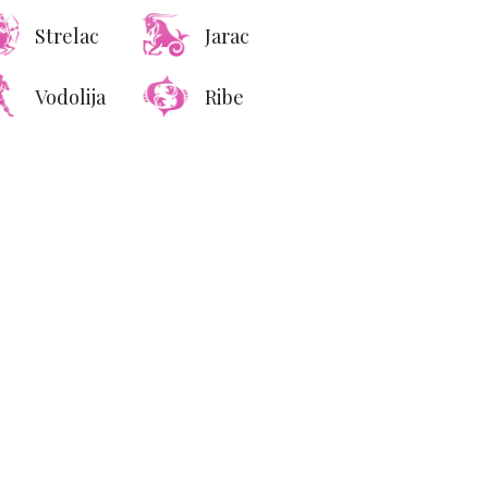
Strelac
Jarac
Vodolija
Ribe
gio Armani Mare 2026:
editeranski luksuz
očen u bezvremensku
resort kolekciju