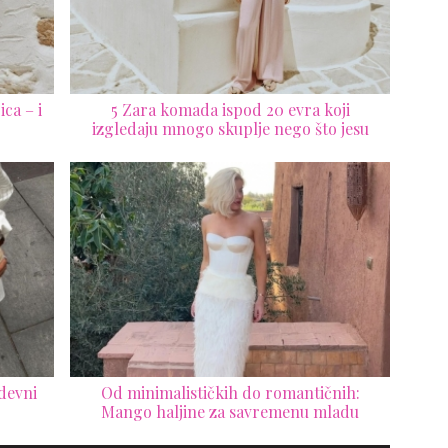
ca – i
5 Zara komada ispod 20 evra koji
izgledaju mnogo skuplje nego što jesu
odevni
Od minimalističkih do romantičnih:
Mango haljine za savremenu mladu