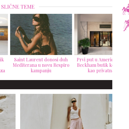
SLIČNE TEME
nt Laurent donosi duh
Prvi put u Americi: Victoria
Gior
terana u novu Respiro
Beckham butik koji izgleda
m
kampanju
kao privatna vila
pret