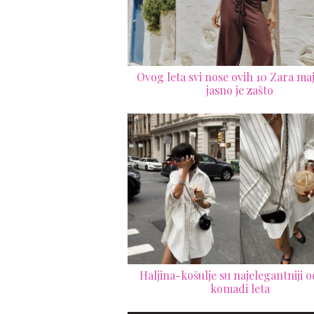
Ovog leta svi nose ovih 10 Zara maji
jasno je zašto
Haljina-košulje su najelegantniji 
komadi leta