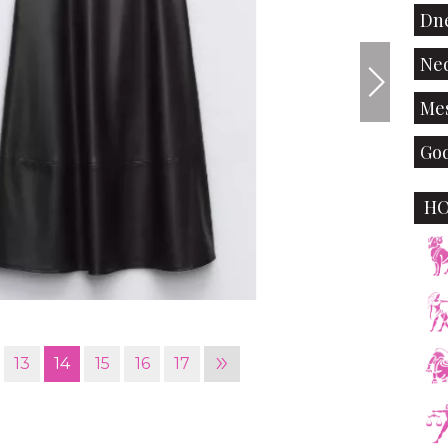
Dne
Ned
Mes
God
H
»
13
14
15
16
17