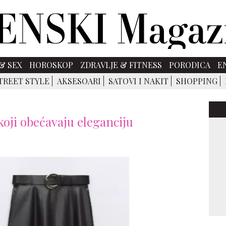
& SEX
HOROSKOP
ZDRAVLJE & FITNESS
PORODICA
E
TREET STYLE
AKSESOARI
SATOVI I NAKIT
SHOPPING
koji obećavaju eleganciju