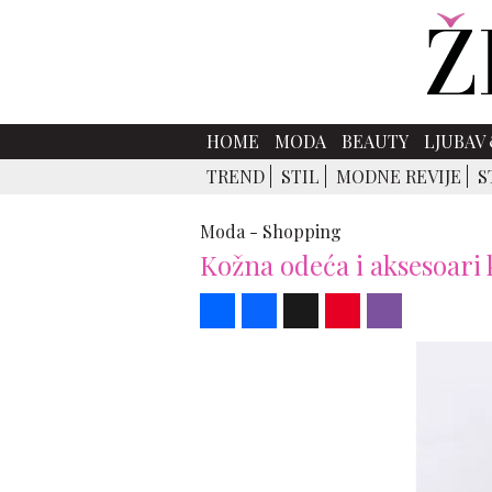
HOME
MODA
BEAUTY
LJUBAV 
TREND
STIL
MODNE REVIJE
S
Moda -
Shopping
Kožna odeća i aksesoari 
Share
Facebook
X
Pinterest
Viber