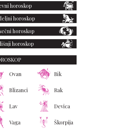
vni horoskop
eljni horoskop
ečni horoskop
išnji horoskop
OROSKOP
Ovan
Bik
Blizanci
Rak
Lav
Devica
Vaga
Škorpija