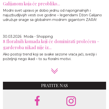
Galijanom koja će preobliko...
Modni svet upravo je dobio jednu od najoriginalnijih i
najuzbudljivijih vesti ove godine – legendarni Džon Galijano
udružuje snage sa globalnim modnim gigantom ZARA!
30.03.2026
Moda - Shopping
8 floralnih komada koji će dominirati prolećem –
garderoba nikad nije iz...
Ako postoji trend koji se svake sezone vraća jači, svežiji i
poželjniji nego ikad – to su floralni motivi.
PRATITE NAS