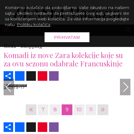
Koristimo kolačiće da poboljšamo Vaše iskustvo na našem
sajtu. Ukoliko nastavite da pretražujete ovaj sajt, saglasni ste
sa korišćenjem web kolačića. Za više informacija pogledajte
našu
Politiku kolačića
.
PRIHVATAM
Moda -
Shopping
Komadi iz nove Zara kolekcije koje su
za ovu sezonu odabrale Francuskinje
Share
Facebook
X
Pinterest
Viber
Foto: Zara
«
»
7
8
9
10
11
Share
Facebook
X
Pinterest
Viber