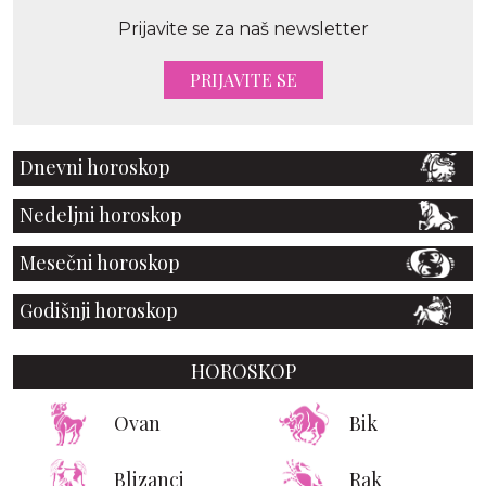
Prijavite se za naš newsletter
PRIJAVITE SE
Dnevni horoskop
Nedeljni horoskop
Mesečni horoskop
Godišnji horoskop
HOROSKOP
Ovan
Bik
Blizanci
Rak