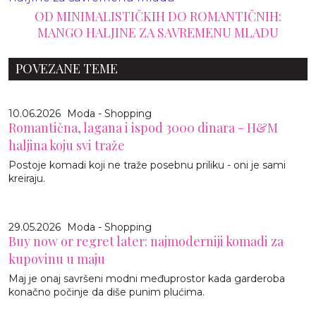
OD MINIMALISTIČKIH DO ROMANTIČNIH:
MANGO HALJINE ZA SAVREMENU MLADU
POVEZANE TEME
10.06.2026
Moda - Shopping
Romantična, lagana i ispod 3000 dinara - H&M
haljina koju svi traže
Postoje komadi koji ne traže posebnu priliku - oni je sami
kreiraju.
29.05.2026
Moda - Shopping
Buy now or regret later: najmoderniji komadi za
kupovinu u maju
Maj je onaj savršeni modni međuprostor kada garderoba
konačno počinje da diše punim plućima.