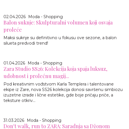
02.04.2026
Moda - Shopping
Balon suknje: Skulpturalni volumen koji osvaja
proleće
Maksi suknje su definitivno u fokusu ove sezone, a balon
silueta predvodi trend!
01.04.2026
Moda - Shopping
Zara Studio SS26: Kolekcija koja spaja luksuz,
udobnost i prolećnu magij...
Pod kreativnim vođstvom Karla Templera i talentovane
ekipe iz Zare, nova SS26 kolekcija donosi savršenu simbiozu
izuzetne izrade i lične estetike, gde boje pričaju priče, a
teksture otkriv...
31.03.2026
Moda - Shopping
Don't walk, run to ZARA: Saradnja sa Džonom