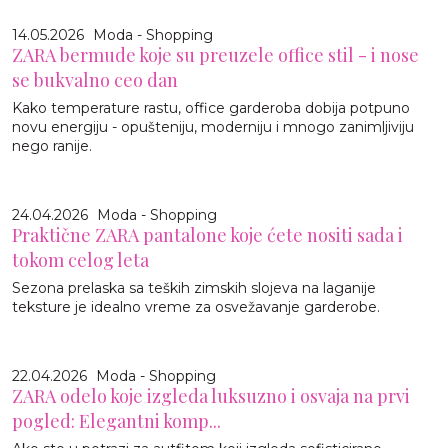
14.05.2026
Moda - Shopping
ZARA bermude koje su preuzele office stil - i nose
se bukvalno ceo dan
Kako temperature rastu, office garderoba dobija potpuno
novu energiju - opušteniju, moderniju i mnogo zanimljiviju
nego ranije.
24.04.2026
Moda - Shopping
Praktične ZARA pantalone koje ćete nositi sada i
tokom celog leta
Sezona prelaska sa teških zimskih slojeva na laganije
teksture je idealno vreme za osvežavanje garderobe.
22.04.2026
Moda - Shopping
ZARA odelo koje izgleda luksuzno i osvaja na prvi
pogled: Elegantni komp...