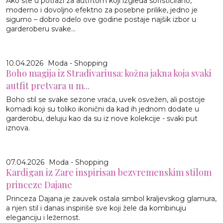
Ako ste u potrazi za autfitom koji izgleda sofisticirano,
moderno i dovoljno efektno za posebne prilike, jedno je
sigurno – dobro odelo ove godine postaje najšik izbor u
garderoberu svake...
10.04.2026
Moda - Shopping
Boho magija iz Stradivariusa: kožna jakna koja svaki
autfit pretvara u m...
Boho stil se svake sezone vraća, uvek osvežen, ali postoje
komadi koji su toliko ikonični da kad ih jednom dodate u
garderobu, deluju kao da su iz nove kolekcije - svaki put
iznova.
07.04.2026
Moda - Shopping
Kardigan iz Zare inspirisan bezvremenskim stilom
princeze Dajane
Princeza Dajana je zauvek ostala simbol kraljevskog glamura,
a njen stil i danas inspiriše sve koji žele da kombinuju
eleganciju i ležernost.