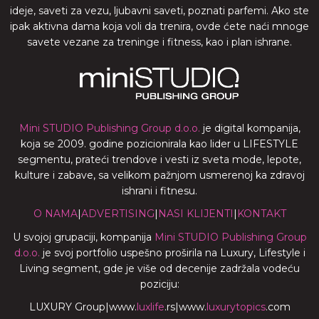
ideje, saveti za vezu, ljubavni saveti, poznati parfemi. Ako ste
ipak aktivna dama koja voli da trenira, ovde ćete naći mnoge
savete vezane za treninge i fitness, kao i plan ishrane.
Mini STUDIO Publishing Group d.o.o.
je digital kompanija,
koja se 2009. godine pozicionirala kao lider u LIFESTYLE
segmentu, prateći trendove i vesti iz sveta mode, lepote,
kulture i zabave, sa velikom pažnjom usmerenoj ka zdravoj
ishrani i fitnesu.
O NAMA
|
ADVERTISING
|
NASI KLIJENTI
|
KONTAKT
U svojoj grupaciji, kompanija
Mini STUDIO Publishing Group
d.o.o.
je svoj portfolio uspešno proširila na Luxury, Lifestyle i
Living segment, gde je više od decenije zadržala vodeću
poziciju:
LUXURY Group
|
www.
luxlife
.rs
|
www.
luxurytopics
.com