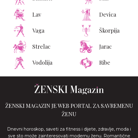
Lav
Devica
Vaga
Škorpija
Strelac
Jarac
Vodolija
Ribe
ŽENSKI MAGAZIN JE WEB PORTAL ZA SAVREMENU
ŽENU
Dnevni horoskop, saveti za fitness i dijete, zdravlje, moda i
sve sto može zainteresovati modernu ženu. Romantične