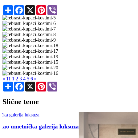
Share
Facebook
X
Pinterest
Viber
«
11
1
2
3
4
5
6
»
Share
Facebook
X
Pinterest
Viber
Slične teme
a