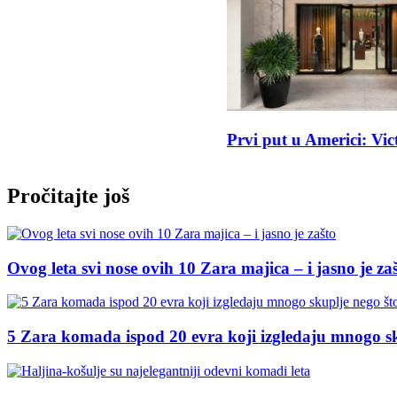
Prvi put u Americi: Victoria Beckham butik koji izgle
Pročitajte još
Ovog leta svi nose ovih 10 Zara majica – i jasno je za
5 Zara komada ispod 20 evra koji izgledaju mnogo sk