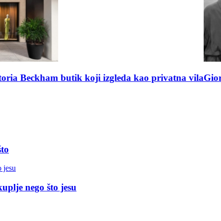
da kao privatna vila
Giorgio Armani Mare 2026: medite
što
uplje nego što jesu