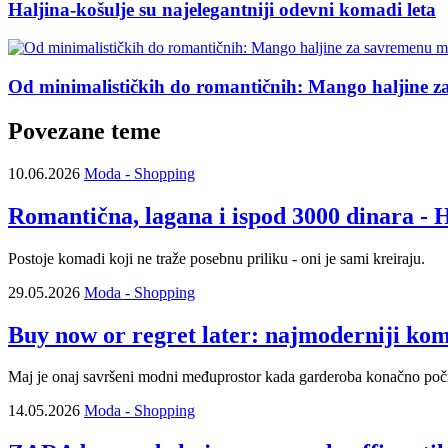
Haljina-košulje su najelegantniji odevni komadi leta
Od minimalističkih do romantičnih: Mango haljine 
Povezane teme
10.06.2026
Moda - Shopping
Romantična, lagana i ispod 3000 dinara - 
Postoje komadi koji ne traže posebnu priliku - oni je sami kreiraju.
29.05.2026
Moda - Shopping
Buy now or regret later: najmoderniji ko
Maj je onaj savršeni modni međuprostor kada garderoba konačno poči
14.05.2026
Moda - Shopping