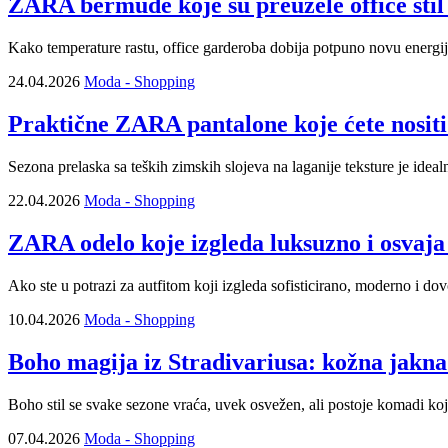
ZARA bermude koje su preuzele office stil 
Kako temperature rastu, office garderoba dobija potpuno novu energij
24.04.2026
Moda - Shopping
Praktične ZARA pantalone koje ćete nositi 
Sezona prelaska sa teških zimskih slojeva na laganije teksture je ide
22.04.2026
Moda - Shopping
ZARA odelo koje izgleda luksuzno i osvaja
Ako ste u potrazi za autfitom koji izgleda sofisticirano, moderno i do
10.04.2026
Moda - Shopping
Boho magija iz Stradivariusa: kožna jakna 
Boho stil se svake sezone vraća, uvek osvežen, ali postoje komadi koj
07.04.2026
Moda - Shopping