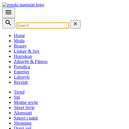
Home
Moda
Beauty
Ljubav & Sex
Horoskop
Zdravlje & Fitness
Porodica
Enterijer
Lifestyle
Recepti
Trend
Stil
Modne revije
Street Style
Aksesoari
Satovi i nakit
Shopping
Donji veš