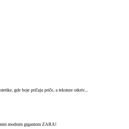
ike, gde boje pričaju priče, a teksture otkriv...
lobalnim modnim gigantom ZARA!