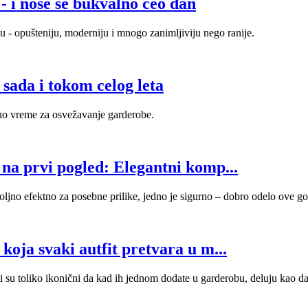
- i nose se bukvalno ceo dan
u - opušteniju, moderniju i mnogo zanimljiviju nego ranije.
sada i tokom celog leta
alno vreme za osvežavanje garderobe.
 na prvi pogled: Elegantni komp...
voljno efektno za posebne prilike, jedno je sigurno – dobro odelo ove go
koja svaki autfit pretvara u m...
i su toliko ikonični da kad ih jednom dodate u garderobu, deluju kao da 