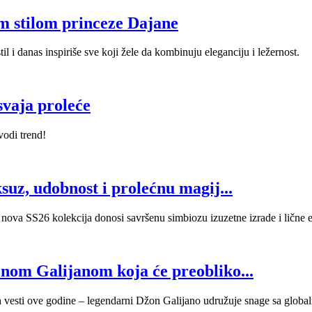
m stilom princeze Dajane
l i danas inspiriše sve koji žele da kombinuju eleganciju i ležernost.
svaja proleće
vodi trend!
suz, udobnost i prolećnu magij...
va SS26 kolekcija donosi savršenu simbiozu izuzetne izrade i lične estet
om Galijanom koja će preobliko...
vijih vesti ove godine – legendarni Džon Galijano udružuje snage sa g