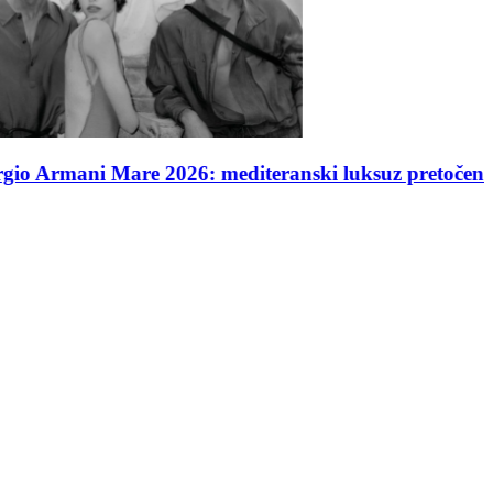
ranski luksuz pretočen u bezvremensku resort kolekci