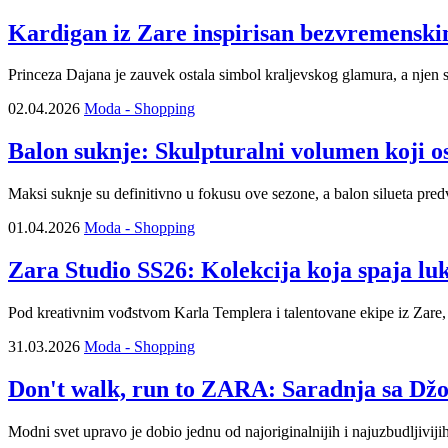
Kardigan iz Zare inspirisan bezvremenski
Princeza Dajana je zauvek ostala simbol kraljevskog glamura, a njen sti
02.04.2026
Moda - Shopping
Balon suknje: Skulpturalni volumen koji o
Maksi suknje su definitivno u fokusu ove sezone, a balon silueta pred
01.04.2026
Moda - Shopping
Zara Studio SS26: Kolekcija koja spaja luk
Pod kreativnim vođstvom Karla Templera i talentovane ekipe iz Zare, no
31.03.2026
Moda - Shopping
Don't walk, run to ZARA: Saradnja sa Džon
Modni svet upravo je dobio jednu od najoriginalnijih i najuzbudlji