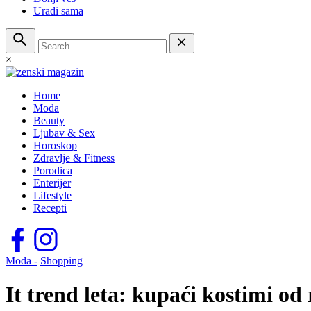
Uradi sama
×
Home
Moda
Beauty
Ljubav & Sex
Horoskop
Zdravlje & Fitness
Porodica
Enterijer
Lifestyle
Recepti
Moda -
Shopping
It trend leta: kupaći kostimi od