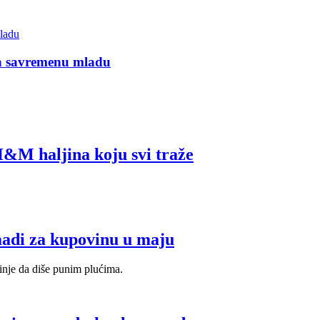
za savremenu mladu
H&M haljina koju svi traže
madi za kupovinu u maju
nje da diše punim plućima.