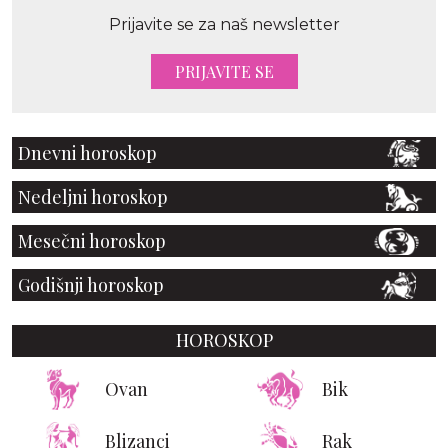
Prijavite se za naš newsletter
PRIJAVITE SE
Dnevni horoskop
Nedeljni horoskop
Mesečni horoskop
Godišnji horoskop
HOROSKOP
Ovan
Bik
Blizanci
Rak