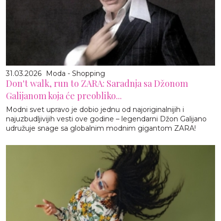
31.03.2026
Moda - Shopping
Don't walk, run to ZARA: Saradnja sa Džonom
Galijanom koja će preobliko...
Modni svet upravo je dobio jednu od najoriginalnijih i
najuzbudljivijih vesti ove godine – legendarni Džon Galijano
udružuje snage sa globalnim modnim gigantom ZARA!