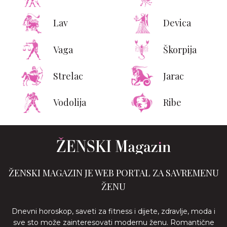
Lav
Devica
Vaga
Škorpija
Strelac
Jarac
Vodolija
Ribe
ŽENSKI MAGAZIN JE WEB PORTAL ZA SAVREMENU
ŽENU
Dnevni horoskop, saveti za fitness i dijete, zdravlje, moda i
sve sto može zainteresovati modernu ženu. Romantične