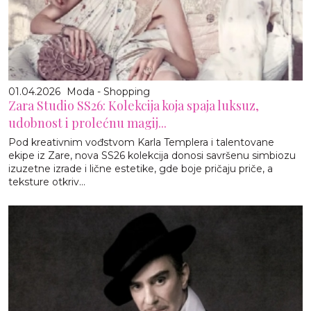
01.04.2026
Moda - Shopping
Zara Studio SS26: Kolekcija koja spaja luksuz,
udobnost i prolećnu magij...
Pod kreativnim vođstvom Karla Templera i talentovane
ekipe iz Zare, nova SS26 kolekcija donosi savršenu simbiozu
izuzetne izrade i lične estetike, gde boje pričaju priče, a
teksture otkriv...