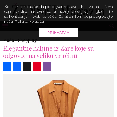
Koristimo kolačiće da poboljšamo Vaše iskustvo na našem
sajtu. Ukoliko nastavite da pretražujete ovaj sajt, saglasni ste
sa korišćenjem web kolačića. Za više informacija pogledajte
našu
Politiku kolačića
.
PRIHVATAM
Moda -
Shopping
Elegantne haljine iz Zare koje su
odgovor na veliku vrućinu
Share
Facebook
X
Pinterest
Viber