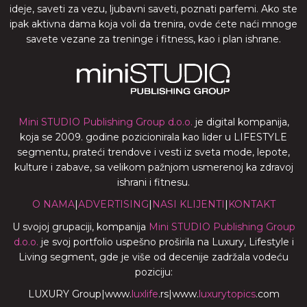
ideje, saveti za vezu, ljubavni saveti, poznati parfemi. Ako ste
ipak aktivna dama koja voli da trenira, ovde ćete naći mnoge
savete vezane za treninge i fitness, kao i plan ishrane.
Mini STUDIO Publishing Group d.o.o.
je digital kompanija,
koja se 2009. godine pozicionirala kao lider u LIFESTYLE
segmentu, prateći trendove i vesti iz sveta mode, lepote,
kulture i zabave, sa velikom pažnjom usmerenoj ka zdravoj
ishrani i fitnesu.
O NAMA
|
ADVERTISING
|
NASI KLIJENTI
|
KONTAKT
U svojoj grupaciji, kompanija
Mini STUDIO Publishing Group
d.o.o.
je svoj portfolio uspešno proširila na Luxury, Lifestyle i
Living segment, gde je više od decenije zadržala vodeću
poziciju:
LUXURY Group
|
www.
luxlife
.rs
|
www.
luxurytopics
.com