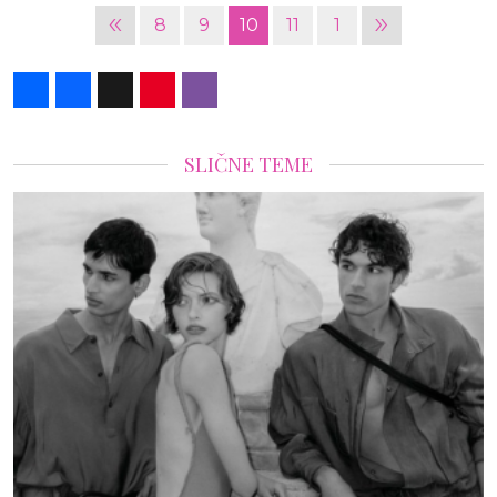
«
»
8
9
10
11
1
Share
Facebook
X
Pinterest
Viber
SLIČNE TEME