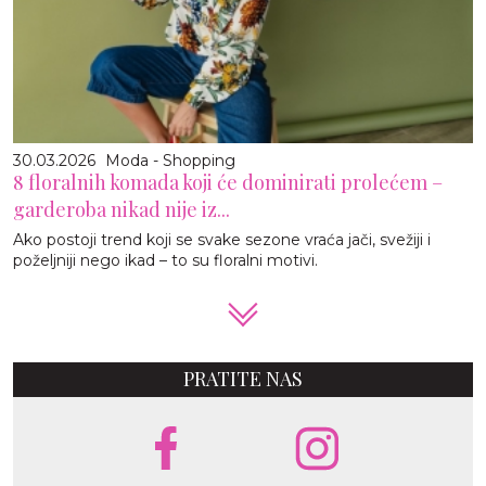
30.03.2026
Moda - Shopping
8 floralnih komada koji će dominirati prolećem –
garderoba nikad nije iz...
Ako postoji trend koji se svake sezone vraća jači, svežiji i
poželjniji nego ikad – to su floralni motivi.
PRATITE NAS