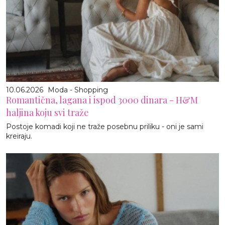
10.06.2026
Moda - Shopping
Romantična, lagana i ispod 3000 dinara - H&M
haljina koju svi traže
Postoje komadi koji ne traže posebnu priliku - oni je sami
kreiraju.