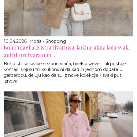
10.04.2026
Moda - Shopping
Boho magija iz Stradivariusa: kožna jakna koja svaki
autfit pretvara u m...
Boho stil se svake sezone vraća, uvek osvežen, ali postoje
komadi koji su toliko ikonični da kad ih jednom dodate u
garderobu, deluju kao da su iz nove kolekcije - svaki put
iznova.