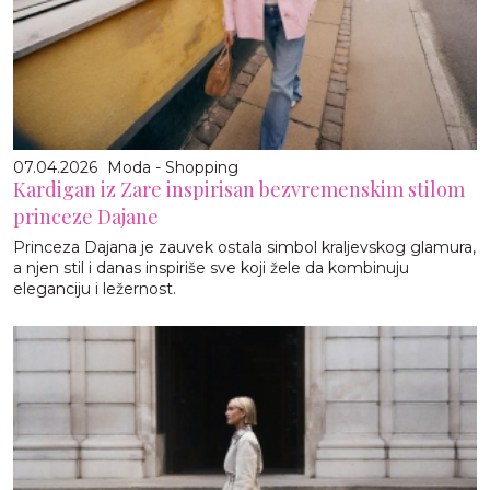
07.04.2026
Moda - Shopping
Kardigan iz Zare inspirisan bezvremenskim stilom
princeze Dajane
Princeza Dajana je zauvek ostala simbol kraljevskog glamura,
a njen stil i danas inspiriše sve koji žele da kombinuju
eleganciju i ležernost.