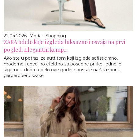
22.04.2026
Moda - Shopping
ZARA odelo koje izgleda luksuzno i osvaja na prvi
pogled: Elegantni komp...
Ako ste u potrazi za autfitom koji izgleda sofisticirano,
moderno i dovoljno efektno za posebne prilike, jedno je
sigurno – dobro odelo ove godine postaje najšik izbor u
garderoberu svake...