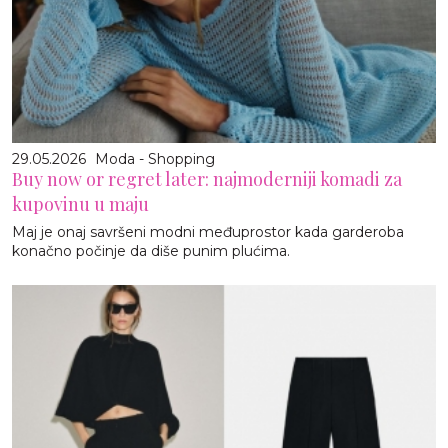
29.05.2026
Moda - Shopping
Buy now or regret later: najmoderniji komadi za
kupovinu u maju
Maj je onaj savršeni modni međuprostor kada garderoba
konačno počinje da diše punim plućima.