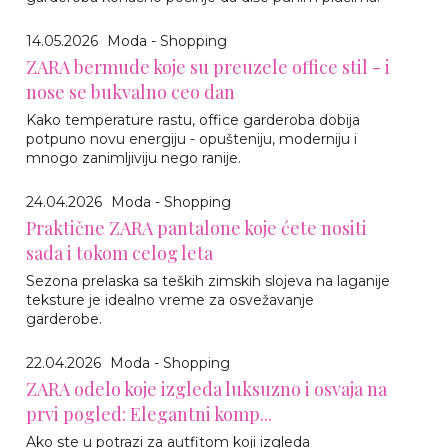
14.05.2026
Moda - Shopping
ZARA bermude koje su preuzele office stil - i
nose se bukvalno ceo dan
Kako temperature rastu, office garderoba dobija
potpuno novu energiju - opušteniju, moderniju i
mnogo zanimljiviju nego ranije.
24.04.2026
Moda - Shopping
Praktične ZARA pantalone koje ćete nositi
sada i tokom celog leta
Sezona prelaska sa teških zimskih slojeva na laganije
teksture je idealno vreme za osvežavanje
garderobe.
22.04.2026
Moda - Shopping
ZARA odelo koje izgleda luksuzno i osvaja na
prvi pogled: Elegantni komp...
Ako ste u potrazi za autfitom koji izgleda