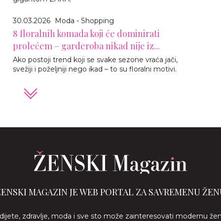
30.03.2026
Moda - Shopping
8 floralnih komada koji će dominirati
prolećem – garderoba nikad nije iz...
Ako postoji trend koji se svake sezone vraća jači,
svežiji i poželjniji nego ikad – to su floralni motivi.
ŽENSKI MAGAZIN JE WEB PORTAL ZA SAVREMENU ŽEN
 dijete, zdravlje, moda i sve sto može zainteresovati modernu že