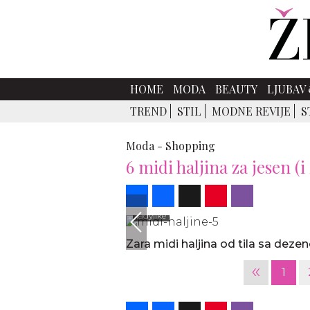
HOME
MODA
BEAUTY
LJUBAV 
TREND
STIL
MODNE REVIJE
S
Moda -
Shopping
6 midi haljina za jesen (
Share
Facebook
X
Pinterest
Viber
ladylike
Zara midi haljina od tila sa dez
«
1
Share
Facebook
X
Pinterest
Viber