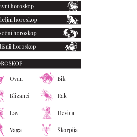
vni horoskop
eljni horoskop
ečni horoskop
išnji horoskop
OROSKOP
mès Hong Kong butik
 vratio i izgleda kao
Ovan
Bik
nička galerija luksuza
Blizanci
Rak
Lav
Devica
Vaga
Škorpija