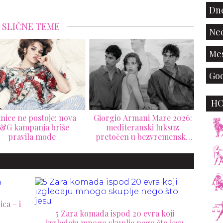
Dne
SLIČNE TEME
Ned
Mes
God
H
gio Armani Mare 2026:
Prvi put u Americi: Victoria
Her
editeranski luksuz
Beckham butik koji izgleda
se
točen u bezvremensku
kao privatna vila
umet
resort kolekciju
ca – i
5 Zara komada ispod 20 evra koji
izgledaju mnogo skuplje nego što jesu