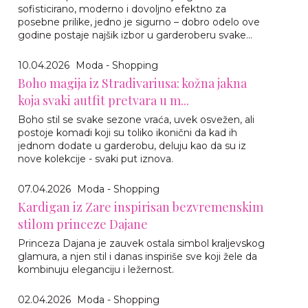
sofisticirano, moderno i dovoljno efektno za
posebne prilike, jedno je sigurno – dobro odelo ove
godine postaje najšik izbor u garderoberu svake...
10.04.2026
Moda - Shopping
Boho magija iz Stradivariusa: kožna jakna
koja svaki autfit pretvara u m...
Boho stil se svake sezone vraća, uvek osvežen, ali
postoje komadi koji su toliko ikonični da kad ih
jednom dodate u garderobu, deluju kao da su iz
nove kolekcije - svaki put iznova.
07.04.2026
Moda - Shopping
Kardigan iz Zare inspirisan bezvremenskim
stilom princeze Dajane
Princeza Dajana je zauvek ostala simbol kraljevskog
glamura, a njen stil i danas inspiriše sve koji žele da
kombinuju eleganciju i ležernost.
02.04.2026
Moda - Shopping