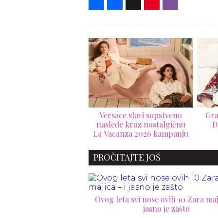
rsace slavi sopstveno
Granice ne postoje: nova
Gior
leđe kroz nostalgičnu
D&G kampanja briše
m
Vacanza 2026 kampanju
pravila mode
pre
PROČITAJTE JOŠ
Ovog leta svi nose ovih 10 Zara maji
jasno je zašto