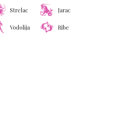
Strelac
Jarac
Vodolija
Ribe