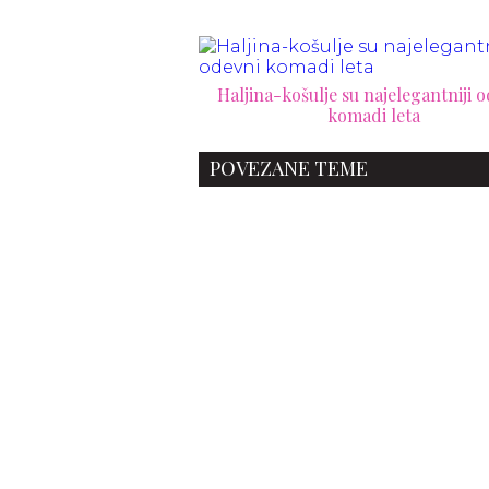
Haljina-košulje su najelegantniji 
komadi leta
POVEZANE TEME