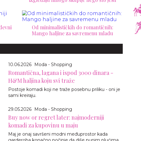
odevni
Od minimalističkih do romantičnih:
Mango haljine za savremenu mladu
10.06.2026
Moda - Shopping
Romantična, lagana i ispod 3000 dinara -
H&M haljina koju svi traže
Postoje komadi koji ne traže posebnu priliku - oni je
sami kreiraju.
29.05.2026
Moda - Shopping
Buy now or regret later: najmoderniji
komadi za kupovinu u maju
Maj je onaj savršeni modni međuprostor kada
garderoba konačno počinje da diše punim plućima.