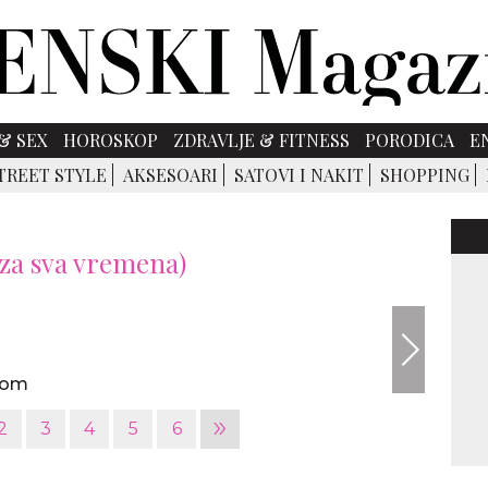
& SEX
HOROSKOP
ZDRAVLJE & FITNESS
PORODICA
E
TREET STYLE
AKSESOARI
SATOVI I NAKIT
SHOPPING
i za sva vremena)
ladylike
enom
»
2
3
4
5
6