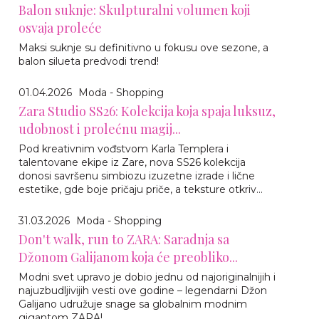
Balon suknje: Skulpturalni volumen koji
osvaja proleće
Maksi suknje su definitivno u fokusu ove sezone, a
balon silueta predvodi trend!
01.04.2026
Moda - Shopping
Zara Studio SS26: Kolekcija koja spaja luksuz,
udobnost i prolećnu magij...
Pod kreativnim vođstvom Karla Templera i
talentovane ekipe iz Zare, nova SS26 kolekcija
donosi savršenu simbiozu izuzetne izrade i lične
estetike, gde boje pričaju priče, a teksture otkriv...
31.03.2026
Moda - Shopping
Don't walk, run to ZARA: Saradnja sa
Džonom Galijanom koja će preobliko...
Modni svet upravo je dobio jednu od najoriginalnijih i
najuzbudljivijih vesti ove godine – legendarni Džon
Galijano udružuje snage sa globalnim modnim
gigantom ZARA!