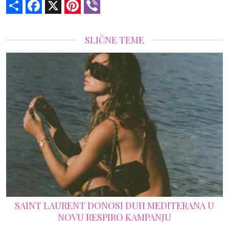
Share
Facebook
X
Pinterest
Viber
SLIČNE TEME
PRVI PUT U AMERICI: VICTORIA B
KOJI IZGLEDA KAO PRIVATN
MEDITERANA U
ANJU