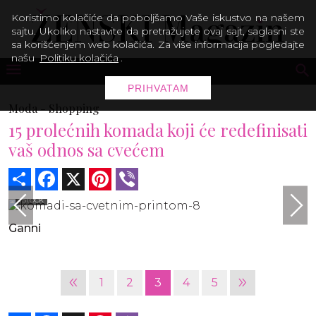
Koristimo kolačiće da poboljšamo Vaše iskustvo na našem
sajtu. Ukoliko nastavite da pretražujete ovaj sajt, saglasni ste
sa korišćenjem web kolačića. Za više informacija pogledajte
našu
Politiku kolačića
.
PRIHVATAM
Moda -
Shopping
15 prolećnih komada koji će redefinisati
vaš odnos sa cvećem
Share
Facebook
X
Pinterest
Viber
iStock
Ganni
«
»
1
2
3
4
5