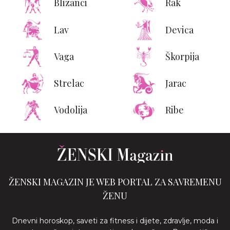
Blizanci
Rak
Lav
Devica
Vaga
Škorpija
Strelac
Jarac
Vodolija
Ribe
ŽENSKI MAGAZIN JE WEB PORTAL ZA SAVREMENU
ŽENU
Dnevni horoskop, saveti za fitness i dijete, zdravlje, moda i