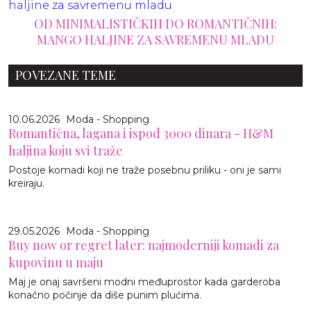
OD MINIMALISTIČKIH DO ROMANTIČNIH:
MANGO HALJINE ZA SAVREMENU MLADU
POVEZANE TEME
10.06.2026
Moda - Shopping
Romantična, lagana i ispod 3000 dinara - H&M
haljina koju svi traže
Postoje komadi koji ne traže posebnu priliku - oni je sami
kreiraju.
29.05.2026
Moda - Shopping
Buy now or regret later: najmoderniji komadi za
kupovinu u maju
Maj je onaj savršeni modni međuprostor kada garderoba
konačno počinje da diše punim plućima.