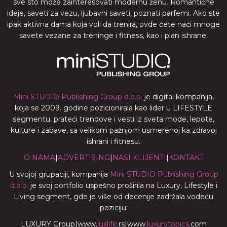
sve sto može zainteresovati modernu ženu. Romantične
ideje, saveti za vezu, ljubavni saveti, poznati parfemi. Ako ste
ipak aktivna dama koja voli da trenira, ovde ćete naći mnoge
savete vezane za treninge i fitness, kao i plan ishrane.
Mini STUDIO Publishing Group d.o.o.
je digital kompanija,
koja se 2009. godine pozicionirala kao lider u LIFESTYLE
segmentu, prateći trendove i vesti iz sveta mode, lepote,
kulture i zabave, sa velikom pažnjom usmerenoj ka zdravoj
ishrani i fitnesu.
O NAMA
|
ADVERTISING
|
NASI KLIJENTI
|
KONTAKT
U svojoj grupaciji, kompanija
Mini STUDIO Publishing Group
d.o.o.
je svoj portfolio uspešno proširila na Luxury, Lifestyle i
Living segment, gde je više od decenije zadržala vodeću
poziciju:
LUXURY Group
|
www.
luxlife
.rs
|
www.
luxurytopics
.com