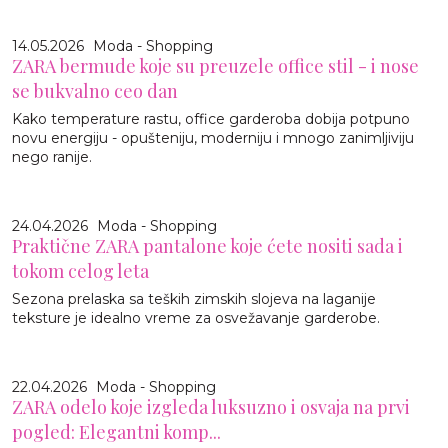
14.05.2026
Moda - Shopping
ZARA bermude koje su preuzele office stil - i nose
se bukvalno ceo dan
Kako temperature rastu, office garderoba dobija potpuno
novu energiju - opušteniju, moderniju i mnogo zanimljiviju
nego ranije.
24.04.2026
Moda - Shopping
Praktične ZARA pantalone koje ćete nositi sada i
tokom celog leta
Sezona prelaska sa teških zimskih slojeva na laganije
teksture je idealno vreme za osvežavanje garderobe.
22.04.2026
Moda - Shopping
ZARA odelo koje izgleda luksuzno i osvaja na prvi
pogled: Elegantni komp...