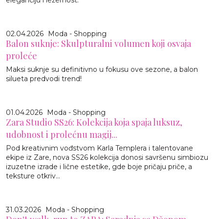
02.04.2026
Moda - Shopping
Balon suknje: Skulpturalni volumen koji osvaja
proleće
Maksi suknje su definitivno u fokusu ove sezone, a balon
silueta predvodi trend!
01.04.2026
Moda - Shopping
Zara Studio SS26: Kolekcija koja spaja luksuz,
udobnost i prolećnu magij...
Pod kreativnim vođstvom Karla Templera i talentovane
ekipe iz Zare, nova SS26 kolekcija donosi savršenu simbiozu
izuzetne izrade i lične estetike, gde boje pričaju priče, a
teksture otkriv...
31.03.2026
Moda - Shopping