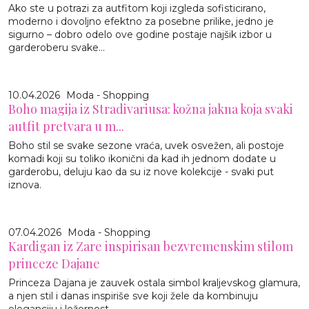
Ako ste u potrazi za autfitom koji izgleda sofisticirano,
moderno i dovoljno efektno za posebne prilike, jedno je
sigurno – dobro odelo ove godine postaje najšik izbor u
garderoberu svake...
10.04.2026
Moda - Shopping
Boho magija iz Stradivariusa: kožna jakna koja svaki
autfit pretvara u m...
Boho stil se svake sezone vraća, uvek osvežen, ali postoje
komadi koji su toliko ikonični da kad ih jednom dodate u
garderobu, deluju kao da su iz nove kolekcije - svaki put
iznova.
07.04.2026
Moda - Shopping
Kardigan iz Zare inspirisan bezvremenskim stilom
princeze Dajane
Princeza Dajana je zauvek ostala simbol kraljevskog glamura,
a njen stil i danas inspiriše sve koji žele da kombinuju
eleganciju i ležernost.