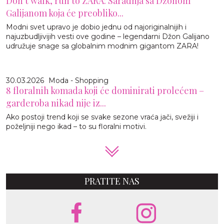
Don't walk, run to ZARA: Saradnja sa Džonom
Galijanom koja će preobliko...
Modni svet upravo je dobio jednu od najoriginalnijih i
najuzbudljivijih vesti ove godine – legendarni Džon Galijano
udružuje snage sa globalnim modnim gigantom ZARA!
30.03.2026
Moda - Shopping
8 floralnih komada koji će dominirati prolećem –
garderoba nikad nije iz...
Ako postoji trend koji se svake sezone vraća jači, svežiji i
poželjniji nego ikad – to su floralni motivi.
PRATITE NAS