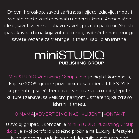
Dnevni horoskop, saveti za fitness i dijete, zdravlje, moda i
sve sto može zainteresovati modernu ženu. Romantične
ideje, saveti za vezu, ljubavni saveti, poznati parfemi. Ako ste
ipak aktivna dama koja voli da trenira, ovde ćete naći mnoge
savete vezane za treninge i fitness, kao i plan ishrane.
Mini STUDIO Publishing Group d.o.o.
je digital kompanija,
koja se 2009. godine pozicionirala kao lider u LIFESTYLE
segmentu, prateći trendove i vesti iz sveta mode, lepote,
kulture i zabave, sa velikom pažnjom usmerenoj ka zdravoj
ishrani i fitnesu.
O NAMA
|
ADVERTISING
|
NASI KLIJENTI
|
KONTAKT
U svojoj grupaciji, kompanija
Mini STUDIO Publishing Group
d.o.o.
je svoj portfolio uspešno proširila na Luxury, Lifestyle i
Living segment, gde je više od decenije zadržala vodeću