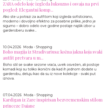
ZARA odelo koje izgleda luksuzno i osvaja na prvi
pogled: Elegantni komp...
Ako ste u potrazi za autfitom koji izgleda sofisticirano,
moderno i dovoljno efektno za posebne prilike, jedno je
sigurno – dobro odelo ove godine postaje najšik izbor u
garderoberu svake...
10.04.2026
Moda - Shopping
Boho magija iz Stradivariusa: kožna jakna koja svaki
autfit pretvara u m...
Boho stil se svake sezone vraća, uvek osvežen, ali postoje
komadi koji su toliko ikonični da kad ih jednom dodate u
garderobu, deluju kao da su iz nove kolekcije - svaki put
iznova.
07.04.2026
Moda - Shopping
Kardigan iz Zare inspirisan bezvremenskim stilom
princeze Dajane