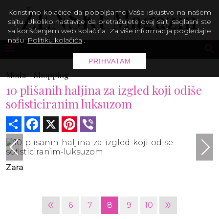
Koristimo kolačiće da poboljšamo Vaše iskustvo na našem
sajtu. Ukoliko nastavite da pretražujete ovaj sajt, saglasni ste
sa korišćenjem web kolačića. Za više informacija pogledajte
našu
Politiku kolačića
.
PRIHVATAM
Moda -
Shopping
10 plišanih haljina za izgled koji odiše
sofisticiranim luksuzom
Share
Facebook
X
Pinterest
Viber
Zara
«
»
6
7
8
9
10