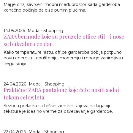
Maj je onaj savršeni modni međuprostor kada garderoba
konačno počinje da diše punim plućima.
14.05.2026
Moda - Shopping
ZARA bermude koje su preuzele office stil - i nose
se bukvalno ceo dan
Kako temperature rastu, office garderoba dobija potpuno
novu energiju - opušteniju, moderniju i mnogo zanimljiviju
nego ranije.
24.04.2026
Moda - Shopping
Praktične ZARA pantalone koje ćete nositi sada i
tokom celog leta
Sezona prelaska sa teških zimskih slojeva na laganije
teksture je idealno vreme za osvežavanje garderobe.
22.04.2026
Moda - Shopping