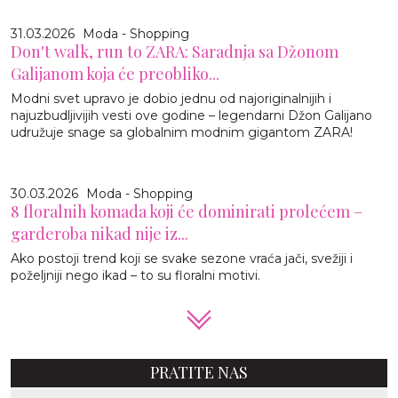
31.03.2026
Moda - Shopping
Don't walk, run to ZARA: Saradnja sa Džonom
Galijanom koja će preobliko...
Modni svet upravo je dobio jednu od najoriginalnijih i
najuzbudljivijih vesti ove godine – legendarni Džon Galijano
udružuje snage sa globalnim modnim gigantom ZARA!
30.03.2026
Moda - Shopping
8 floralnih komada koji će dominirati prolećem –
garderoba nikad nije iz...
Ako postoji trend koji se svake sezone vraća jači, svežiji i
poželjniji nego ikad – to su floralni motivi.
PRATITE NAS