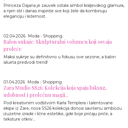
Princeza Dajana je zauvek ostala simbol kraljevskog glamura,
a njen stil i danas inspiriše sve koji žele da kombinuju
eleganciju i ležernost.
02.04.2026
Moda - Shopping
Balon suknje: Skulpturalni volumen koji osvaja
proleće
Maksi suknje su definitivno u fokusu ove sezone, a balon
silueta predvodi trend!
01.04.2026
Moda - Shopping
Zara Studio SS26: Kolekcija koja spaja luksuz,
udobnost i prolećnu magij...
Pod kreativnim vođstvom Karla Templera i talentovane
ekipe iz Zare, nova SS26 kolekcija donosi savršenu simbiozu
izuzetne izrade i lične estetike, gde boje pričaju priče, a
teksture otkriv...