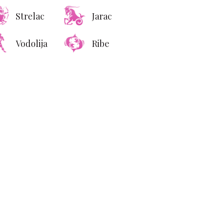
Strelac
Jarac
Vodolija
Ribe