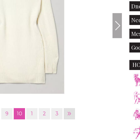
Dne
Ned
Mes
God
H
»
9
10
1
2
3