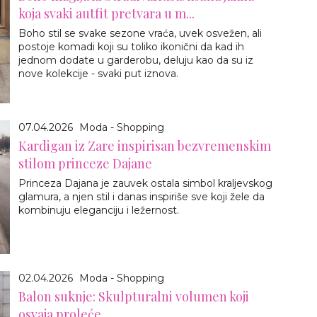
koja svaki autfit pretvara u m...
Boho stil se svake sezone vraća, uvek osvežen, ali
postoje komadi koji su toliko ikonični da kad ih
jednom dodate u garderobu, deluju kao da su iz
nove kolekcije - svaki put iznova.
07.04.2026
Moda - Shopping
Kardigan iz Zare inspirisan bezvremenskim
stilom princeze Dajane
Princeza Dajana je zauvek ostala simbol kraljevskog
glamura, a njen stil i danas inspiriše sve koji žele da
kombinuju eleganciju i ležernost.
02.04.2026
Moda - Shopping
Balon suknje: Skulpturalni volumen koji
osvaja proleće