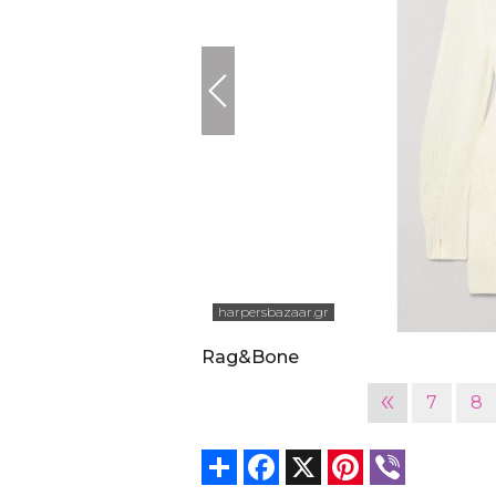
harpersbazaar.gr
Rag&Bone
«
7
8
Share
Facebook
X
Pinterest
Viber