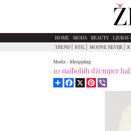
HOME
MODA
BEAUTY
LJUBAV 
TREND
STIL
MODNE REVIJE
S
Moda -
Shopping
10 najboljih džemper hal
Share
Facebook
X
Pinterest
Viber