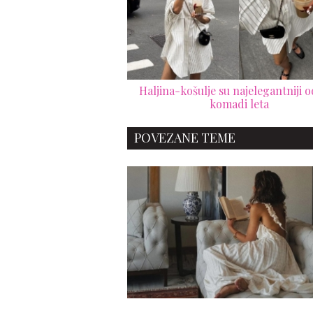
Haljina-košulje su najelegantniji 
komadi leta
POVEZANE TEME