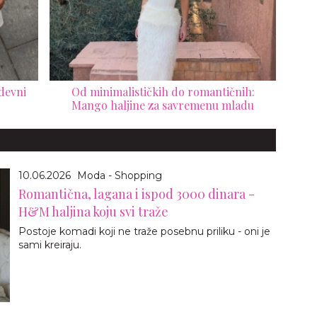
odevni
Od minimalističkih do romantičnih:
Mango haljine za savremenu mladu
10.06.2026
Moda - Shopping
Romantična, lagana i ispod 3000 dinara -
H&M haljina koju svi traže
Postoje komadi koji ne traže posebnu priliku - oni je
sami kreiraju.