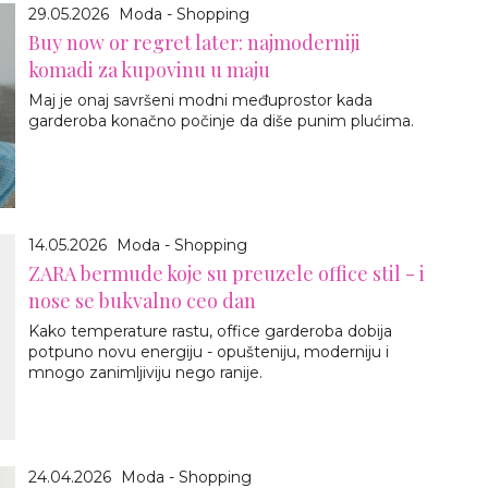
29.05.2026
Moda - Shopping
Buy now or regret later: najmoderniji
komadi za kupovinu u maju
Maj je onaj savršeni modni međuprostor kada
garderoba konačno počinje da diše punim plućima.
14.05.2026
Moda - Shopping
ZARA bermude koje su preuzele office stil - i
nose se bukvalno ceo dan
Kako temperature rastu, office garderoba dobija
potpuno novu energiju - opušteniju, moderniju i
mnogo zanimljiviju nego ranije.
24.04.2026
Moda - Shopping