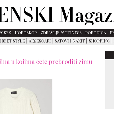
& SEX
HOROSKOP
ZDRAVLJE & FITNESS
PORODICA
E
TREET STYLE
AKSESOARI
SATOVI I NAKIT
SHOPPING
jina u kojima ćete prebroditi zimu