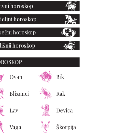
vni horoskop
eljni horoskop
ečni horoskop
išnji horoskop
OROSKOP
Ovan
Bik
Blizanci
Rak
Lav
Devica
Vaga
Škorpija