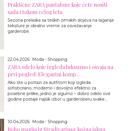
Praktične ZARA pantalone koje ćete nositi
sada i tokom celog leta
Sezona prelaska sa teških zimskih slojeva na laganije
teksture je idealno vreme za osvežavanje
garderobe.
22.04.2026
Moda - Shopping
ZARA odelo koje izgleda luksuzno i osvaja na
prvi pogled: Elegantni komp...
Ako ste u potrazi za autfitom koji izgleda
sofisticirano, moderno i dovoljno efektno za
posebne prilike, jedno je sigurno – dobro odelo ove
godine postaje najšik izbor u garderoberu svake...
10.04.2026
Moda - Shopping
Boho magija iz Stradivariusa: kožna jakna