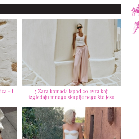
ca – i
5 Zara komada ispod 20 evra koji
izgledaju mnogo skuplje nego što jesu