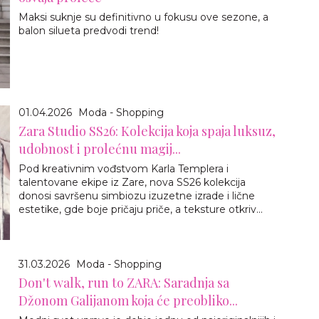
Maksi suknje su definitivno u fokusu ove sezone, a
balon silueta predvodi trend!
01.04.2026
Moda - Shopping
Zara Studio SS26: Kolekcija koja spaja luksuz,
udobnost i prolećnu magij...
Pod kreativnim vođstvom Karla Templera i
talentovane ekipe iz Zare, nova SS26 kolekcija
donosi savršenu simbiozu izuzetne izrade i lične
estetike, gde boje pričaju priče, a teksture otkriv...
31.03.2026
Moda - Shopping
Don't walk, run to ZARA: Saradnja sa
Džonom Galijanom koja će preobliko...