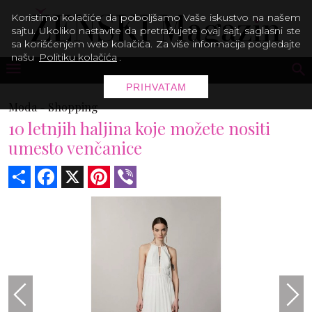
Koristimo kolačiće da poboljšamo Vaše iskustvo na našem
sajtu. Ukoliko nastavite da pretražujete ovaj sajt, saglasni ste
sa korišćenjem web kolačića. Za više informacija pogledajte
našu
Politiku kolačića
.
PRIHVATAM
Moda -
Shopping
10 letnjih haljina koje možete nositi
umesto venčanice
Share
Facebook
X
Pinterest
Viber