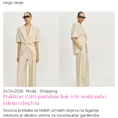
nego ranije.
24.04.2026
Moda - Shopping
Praktične ZARA pantalone koje ćete nositi sada i
tokom celog leta
Sezona prelaska sa teških zimskih slojeva na laganije
teksture je idealno vreme za osvežavanje garderobe.