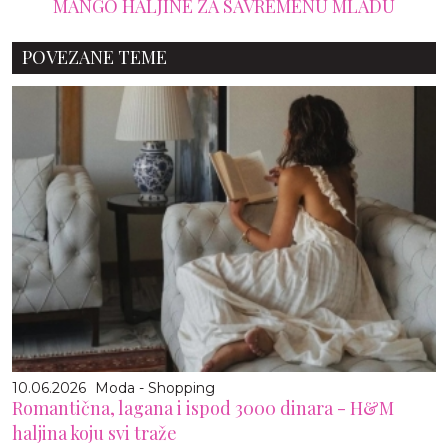
MANGO HALJINE ZA SAVREMENU MLADU
POVEZANE TEME
10.06.2026
Moda - Shopping
Romantična, lagana i ispod 3000 dinara - H&M
haljina koju svi traže