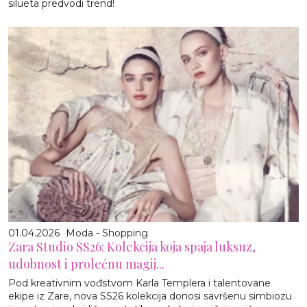
silueta predvodi trend!
01.04.2026
Moda - Shopping
Zara Studio SS26: Kolekcija koja spaja luksuz,
udobnost i prolećnu magij...
Pod kreativnim vođstvom Karla Templera i talentovane
ekipe iz Zare, nova SS26 kolekcija donosi savršenu simbiozu