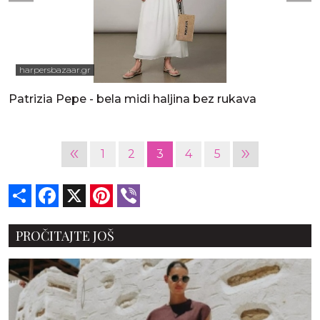
harpersbazaar.gr
Patrizia Pepe - bela midi haljina bez rukava
«
»
1
2
3
4
5
Share
Facebook
X
Pinterest
Viber
PROČITAJTE JOŠ