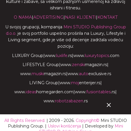
kulture i zabave, sa velikom pažnjom usmerenoj ka zdravoj
ishrani i fitnesu.
O NAMA
|
ADVERTISING
|
NASI KLIJENTI
|
KONTAKT
U svojoj grupaciji, kompanija
Mini STUDIO Publishing Group
d.o.o.
je svoj portfolio uspešno proširila na Luxury, Lifestyle i
Living segment, gde je više od decenije zadržala vodeću
poziciju:
LUXURY Group
|
www.
luxlife
.rs
|
www.
luxurytopics
.com
LIFESTYLE Group
|
www.
zenski
magazin.rs
|
www.
muski
magazin.rs
|
www.
auto
exclusive.rs
LIVING Group
|
www.
moj
enterijer.rs
|
www.
ideas
homegarden.com
|
www.
fusiontables
.rs
|
www.
robotzabazen
.rs
All Rights Reserved.
| 2009 - 2026.
Copyright©
Mini STUDIO
Publishing Group. |
Uslovi korišćenja
| Developed by
Mini