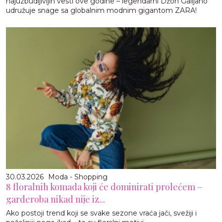
najuzbudljivijih vesti ove godine – legendarni Džon Galijano
udružuje snage sa globalnim modnim gigantom ZARA!
30.03.2026
Moda - Shopping
8 floralnih komada koji će dominirati prolećem –
garderoba nikad nije iz...
Ako postoji trend koji se svake sezone vraća jači, svežiji i