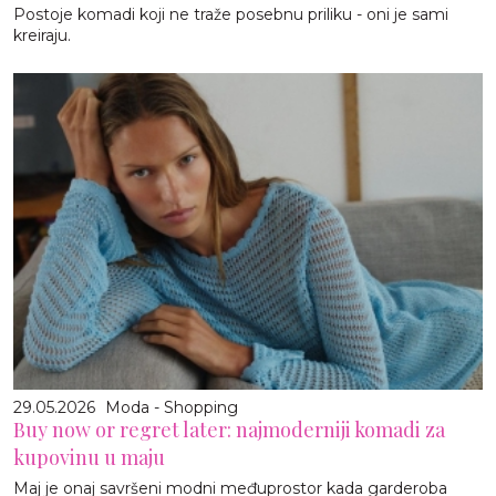
Postoje komadi koji ne traže posebnu priliku - oni je sami
kreiraju.
29.05.2026
Moda - Shopping
Buy now or regret later: najmoderniji komadi za
kupovinu u maju
Maj je onaj savršeni modni međuprostor kada garderoba