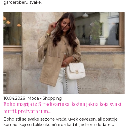
garderoberu svake...
10.04.2026
Moda - Shopping
Boho magija iz Stradivariusa: kožna jakna koja svaki
autfit pretvara u m...
Boho stil se svake sezone vraća, uvek osvežen, ali postoje
komadi koji su toliko ikonični da kad ih jednom dodate u