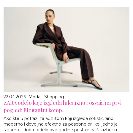
22.04.2026
Moda - Shopping
ZARA odelo koje izgleda luksuzno i osvaja na prvi
pogled: Elegantni komp...
Ako ste u potrazi za autfitom koji izgleda sofisticirano,
moderno i dovoljno efektno za posebne prilike, jedno je
sigurno – dobro odelo ove godine postaje najšik izbor u