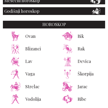
Mesečni horoskop
Godišnji horoskop
HOROSKOP
Ovan
Bik
Blizanci
Rak
Lav
Devica
Vaga
Škorpija
Strelac
Jarac
Vodolija
Ribe