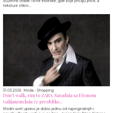
izuzetne izrade i lične estetike, gde boje pričaju priče, a
teksture otkriv...
31.03.2026
Moda - Shopping
Don't walk, run to ZARA: Saradnja sa Džonom
Galijanom koja će preobliko...
Modni svet upravo je dobio jednu od najoriginalnijih i