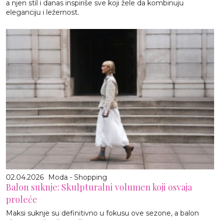
a njen stil i danas inspiriše sve koji žele da kombinuju
eleganciju i ležernost.
02.04.2026
Moda - Shopping
Balon suknje: Skulpturalni volumen koji osvaja
proleće
Maksi suknje su definitivno u fokusu ove sezone, a balon