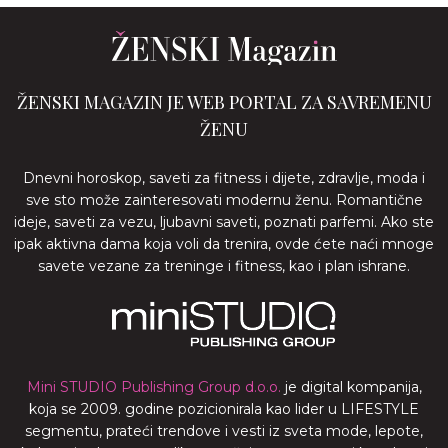
ŽENSKI MAGAZIN JE WEB PORTAL ZA SAVREMENU
ŽENU
Dnevni horoskop, saveti za fitness i dijete, zdravlje, moda i
sve sto može zainteresovati modernu ženu. Romantične
ideje, saveti za vezu, ljubavni saveti, poznati parfemi. Ako ste
ipak aktivna dama koja voli da trenira, ovde ćete naći mnoge
savete vezane za treninge i fitness, kao i plan ishrane.
Mini STUDIO Publishing Group d.o.o.
je digital kompanija,
koja se 2009. godine pozicionirala kao lider u LIFESTYLE
segmentu, prateći trendove i vesti iz sveta mode, lepote,