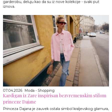
garderobu, deluju kao da su iz nove kolekcije - svaki put
iznova.
07.04.2026
Moda - Shopping
Kardigan iz Zare inspirisan bezvremenskim stilom
princeze Dajane
Princeza Dajana je zauvek ostala simbol kraljevskog glamura,