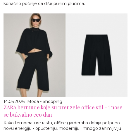
konačno počinje da diše punim plućima.
14.05.2026
Moda - Shopping
ZARA bermude koje su preuzele office stil - i nose
se bukvalno ceo dan
Kako temperature rastu, office garderoba dobija potpuno
novu energiju - opušteniju, moderniju i mnogo zanimljiviju