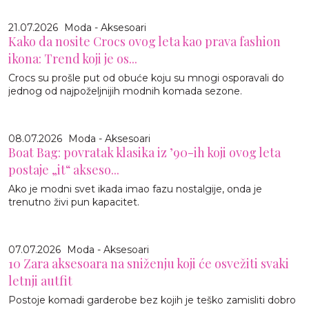
21.07.2026
Moda - Aksesoari
Kako da nosite Crocs ovog leta kao prava fashion
ikona: Trend koji je os...
Crocs su prošle put od obuće koju su mnogi osporavali do
jednog od najpoželjnijih modnih komada sezone.
08.07.2026
Moda - Aksesoari
Boat Bag: povratak klasika iz ’90-ih koji ovog leta
postaje „it“ akseso...
Ako je modni svet ikada imao fazu nostalgije, onda je
trenutno živi pun kapacitet.
07.07.2026
Moda - Aksesoari
10 Zara aksesoara na sniženju koji će osvežiti svaki
letnji autfit
Postoje komadi garderobe bez kojih je teško zamisliti dobro