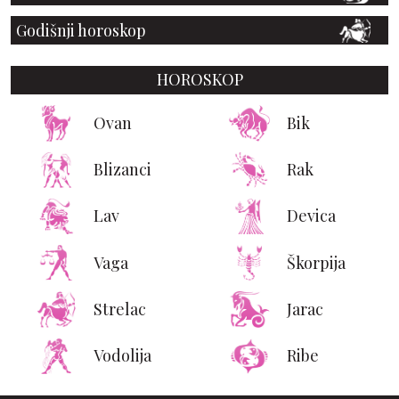
Godišnji horoskop
HOROSKOP
Ovan
Bik
Blizanci
Rak
Lav
Devica
Vaga
Škorpija
Strelac
Jarac
Vodolija
Ribe