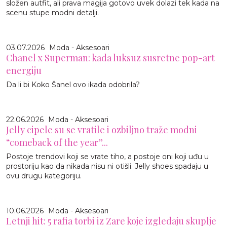
složen autfit, ali prava magija gotovo uvek dolazi tek kada na
scenu stupe modni detalji.
03.07.2026
Moda - Aksesoari
Chanel x Superman: kada luksuz susretne pop-art
energiju
Da li bi Koko Šanel ovo ikada odobrila?
22.06.2026
Moda - Aksesoari
Jelly cipele su se vratile i ozbiljno traže modni
“comeback of the year”...
Postoje trendovi koji se vrate tiho, a postoje oni koji uđu u
prostoriju kao da nikada nisu ni otišli. Jelly shoes spadaju u
ovu drugu kategoriju.
10.06.2026
Moda - Aksesoari
Letnji hit: 5 rafia torbi iz Zare koje izgledaju skuplje