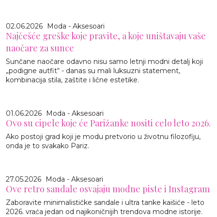
02.06.2026
Moda - Aksesoari
Najčešće greške koje pravite, a koje uništavaju vaše
naočare za sunce
Sunčane naočare odavno nisu samo letnji modni detalj koji
„podigne autfit“ - danas su mali luksuzni statement,
kombinacija stila, zaštite i lične estetike.
01.06.2026
Moda - Aksesoari
Ovo su cipele koje će Parižanke nositi celo leto 2026.
Ako postoji grad koji je modu pretvorio u životnu filozofiju,
onda je to svakako Pariz.
27.05.2026
Moda - Aksesoari
Ove retro sandale osvajaju modne piste i Instagram
Zaboravite minimalističke sandale i ultra tanke kaišiće - leto
2026. vraća jedan od najikoničnijih trendova modne istorije.