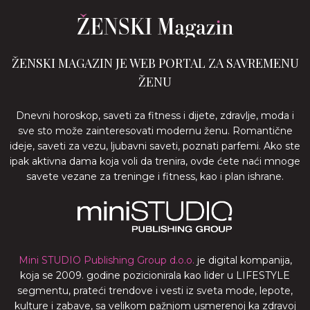
ŽENSKI MAGAZIN JE WEB PORTAL ZA SAVREMENU
ŽENU
Dnevni horoskop, saveti za fitness i dijete, zdravlje, moda i
sve sto može zainteresovati modernu ženu. Romantične
ideje, saveti za vezu, ljubavni saveti, poznati parfemi. Ako ste
ipak aktivna dama koja voli da trenira, ovde ćete naći mnoge
savete vezane za treninge i fitness, kao i plan ishrane.
Mini STUDIO Publishing Group d.o.o.
je digital kompanija,
koja se 2009. godine pozicionirala kao lider u LIFESTYLE
segmentu, prateći trendove i vesti iz sveta mode, lepote,
kulture i zabave, sa velikom pažnjom usmerenoj ka zdravoj