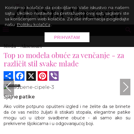
Koristimo kolačiće da poboljšamo Vaše iskustvo na našem
sajtu. Ukoliko nastavite da pretražujete ovaj sajt, saglasni ste
sa korišćenjem web kolačića. Za više informacija pogledajte
našu
Politiku kolačića
.
PRIHVATAM
Moda -
Aksesoari
Top 10 modela obuće za venčanje - za
različit stil svake mlade
Share
Facebook
X
Pinterest
Viber
iStock
Sjajne patike
Ako volite potpuno opušteni izgled i ne želite da se brinete
da će vas nešto žuljati ili stiskati stopala, elegantne patike
mogu ući u izbor svadbene obuće - ali samo ako su
prekrivene šljokicama i u odgovarajućoj boji.