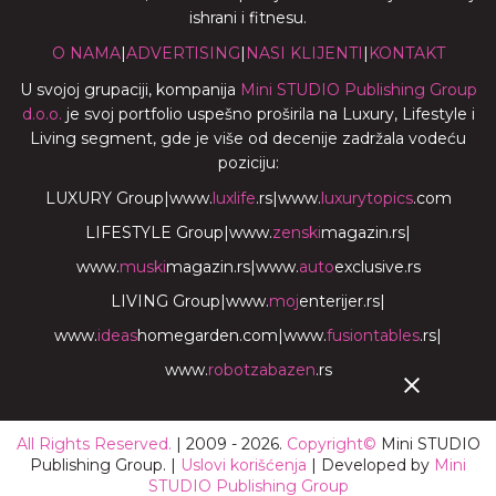
ishrani i fitnesu.
O NAMA
|
ADVERTISING
|
NASI KLIJENTI
|
KONTAKT
U svojoj grupaciji, kompanija
Mini STUDIO Publishing Group
d.o.o.
je svoj portfolio uspešno proširila na Luxury, Lifestyle i
Living segment, gde je više od decenije zadržala vodeću
poziciju:
LUXURY Group
|
www.
luxlife
.rs
|
www.
luxurytopics
.com
LIFESTYLE Group
|
www.
zenski
magazin.rs
|
www.
muski
magazin.rs
|
www.
auto
exclusive.rs
LIVING Group
|
www.
moj
enterijer.rs
|
www.
ideas
homegarden.com
|
www.
fusiontables
.rs
|
www.
robotzabazen
.rs
All Rights Reserved.
| 2009 - 2026.
Copyright©
Mini STUDIO
Publishing Group. |
Uslovi korišćenja
| Developed by
Mini
STUDIO Publishing Group