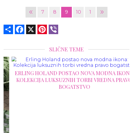
«
»
7
8
9
10
1
Share
Facebook
X
Pinterest
Viber
SLIČNE TEME
ERLING HOLAND POSTAO NOVA MODNA IKONA:
KOLEKCIJA LUKSUZNIH TORBI VREDNA PRAVO
BOGATSTVO