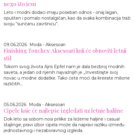
nego što jesu
Leto i modni dodaci imaju poseban odnos - onaj lagan,
opušten i pomalo nostalgičan, kao da svaka kombinacija traži
svoju “sunčanu završnicu”.
09.06.2026
Moda - Aksesoari
Finishing Touches: Aksesoari koji će obnoviti letnji
stil
Tokom svog života Ajris Epfel nam je dala bezbroj modnih
saveta, a jedan od njenih najvažnijih je „Investirajte svoj
novac u modne dodatke. Tako ćete moći da kreirate milione
različitih...
05.06.2026
Moda - Aksesoari
Cipele koje će najlepše izgledati uz letnje haljine
Dok leto sa sobom nosi prilike za ležerne haljine i casual
stajlinge, pravi izbor cipela može da napravi razliku između
jednostavnog i nezaboravnog izgleda.