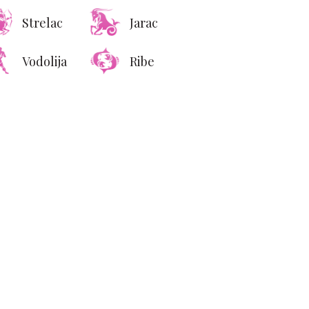
Strelac
Jarac
Vodolija
Ribe
el izaziva buru novom
orbom inspirisanom
rmenom: Da li bi Koko
anel odobrila ovaj
zaokret?