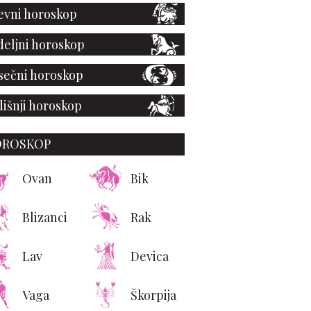
vni horoskop
eljni horoskop
ečni horoskop
išnji horoskop
OROSKOP
Ovan
Bik
Blizanci
Rak
Lav
Devica
Vaga
Škorpija