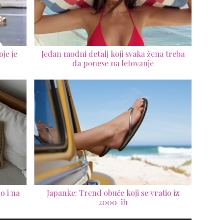
je je
Jedan modni detalj koji svaka žena treba
da ponese na letovanje
o i na
Japanke: Trend obuće koji se vratio iz
2000-ih