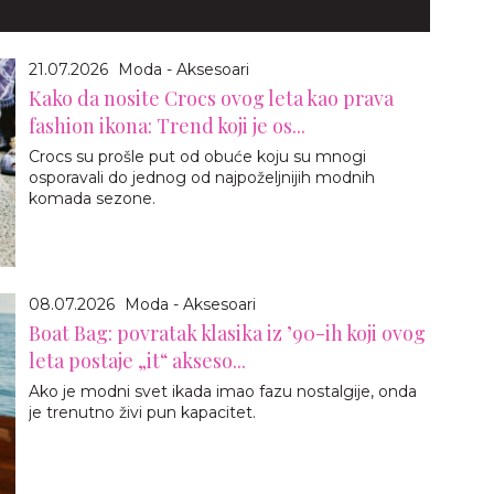
21.07.2026
Moda - Aksesoari
Kako da nosite Crocs ovog leta kao prava
fashion ikona: Trend koji je os...
Crocs su prošle put od obuće koju su mnogi
osporavali do jednog od najpoželjnijih modnih
komada sezone.
08.07.2026
Moda - Aksesoari
Boat Bag: povratak klasika iz ’90-ih koji ovog
leta postaje „it“ akseso...
Ako je modni svet ikada imao fazu nostalgije, onda
je trenutno živi pun kapacitet.