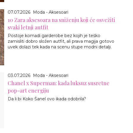
07.07.2026
Moda - Aksesoari
10 Zara aksesoara na sniženju koji će osvežiti
svaki letnji autfit
Postoje komadi garderobe bez kojih je teško
zamisliti dobro složen autfit, ali prava magija gotovo
uvek dolazi tek kada na scenu stupe modni detalji.
03.07.2026
Moda - Aksesoari
Chanel x Superman: kada luksuz susretne
pop-art energiju
Da li bi Koko Šanel ovo ikada odobrila?