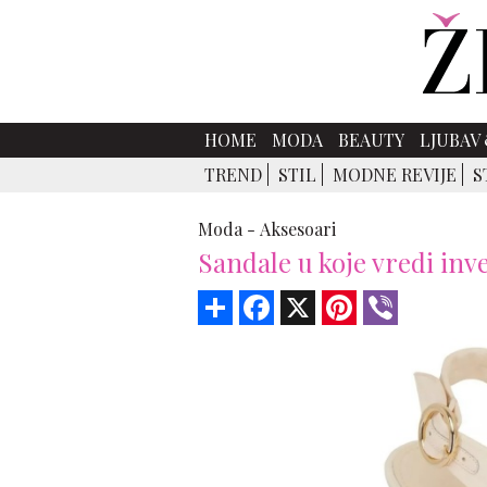
HOME
MODA
BEAUTY
LJUBAV 
TREND
STIL
MODNE REVIJE
S
Moda -
Aksesoari
Sandale u koje vredi inve
Share
Facebook
X
Pinterest
Viber