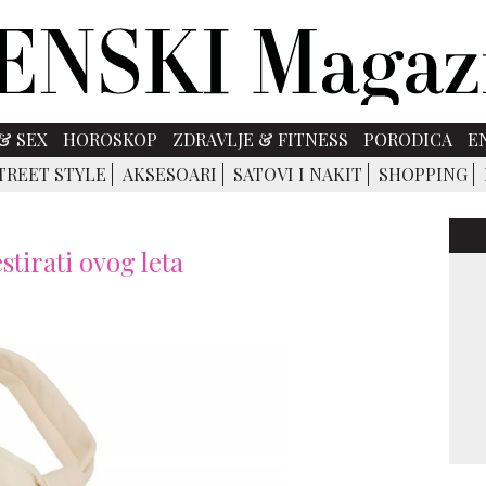
& SEX
HOROSKOP
ZDRAVLJE & FITNESS
PORODICA
E
TREET STYLE
AKSESOARI
SATOVI I NAKIT
SHOPPING
stirati ovog leta