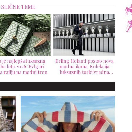
SLIČNE TEME
 je najlepša luksuzna
Erling Holand postao nova
Chan
ba leta 2026: Bvlgari
modna ikona: Kolekcija
t
a rafiju na modni tron
luksuznih torbi vredna
Supe
pravo bogatstvo
Š