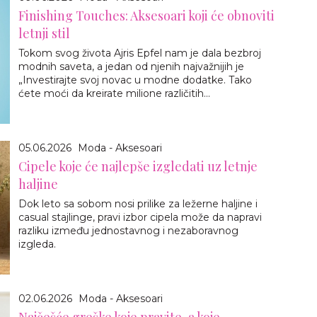
Finishing Touches: Aksesoari koji će obnoviti
letnji stil
Tokom svog života Ajris Epfel nam je dala bezbroj
modnih saveta, a jedan od njenih najvažnijih je
„Investirajte svoj novac u modne dodatke. Tako
ćete moći da kreirate milione različitih...
05.06.2026
Moda - Aksesoari
Cipele koje će najlepše izgledati uz letnje
haljine
Dok leto sa sobom nosi prilike za ležerne haljine i
casual stajlinge, pravi izbor cipela može da napravi
razliku između jednostavnog i nezaboravnog
izgleda.
02.06.2026
Moda - Aksesoari
Najčešće greške koje pravite, a koje