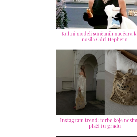
Kultni modeli sunčanih naočara ko
nosila Odri Hepbern
Instagram trend: torbe koje nosim
plaži i u gradu