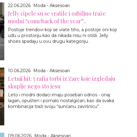
22.06.2026
Moda - Aksesoari
Jelly cipele su se vratile i ozbiljno traže
modni “comeback of the year”...
Postoje trendovi koji se vrate tiho, a postoje oni koji
uđu u prostoriju kao da nikada nisu ni otišli. Jelly
shoes spadaju u ovu drugu kategoriju.
10.06.2026
Moda - Aksesoari
Letnji hit: 5 rafia torbi iz Zare koje izgledaju
skuplje nego što jesu
Leto i modni dodaci imaju poseban odnos - onaj
lagan, opušten i pomalo nostalgičan, kao da svaka
kombinacija traži svoju “sunčanu završnicu”.
09.06.2026
Moda - Aksesoari