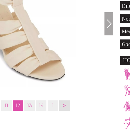
Dne
Ned
Mes
God
H
iStock
»
11
12
13
14
1