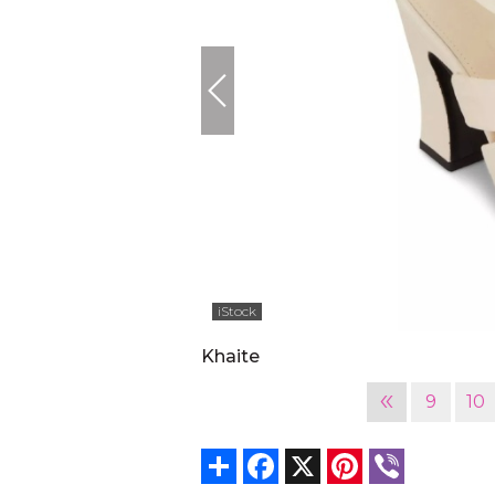
iStock
Khaite
«
9
10
Share
Facebook
X
Pinterest
Viber