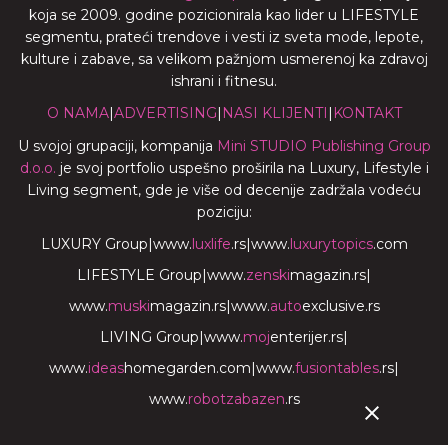
koja se 2009. godine pozicionirala kao lider u LIFESTYLE
segmentu, prateći trendove i vesti iz sveta mode, lepote,
kulture i zabave, sa velikom pažnjom usmerenoj ka zdravoj
ishrani i fitnesu.
O NAMA
|
ADVERTISING
|
NASI KLIJENTI
|
KONTAKT
U svojoj grupaciji, kompanija
Mini STUDIO Publishing Group
d.o.o.
je svoj portfolio uspešno proširila na Luxury, Lifestyle i
Living segment, gde je više od decenije zadržala vodeću
poziciju:
LUXURY Group
|
www.
luxlife
.rs
|
www.
luxurytopics
.com
LIFESTYLE Group
|
www.
zenski
magazin.rs
|
www.
muski
magazin.rs
|
www.
auto
exclusive.rs
LIVING Group
|
www.
moj
enterijer.rs
|
www.
ideas
homegarden.com
|
www.
fusiontables
.rs
|
www.
robotzabazen
.rs