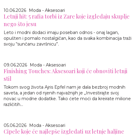
10.06.2026
Moda - Aksesoari
Letnji hit: 5 rafia torbi iz Zare koje izgledaju skuplje
nego što jesu
Leto i modni dodaci imaju poseban odnos - onaj lagan,
opušten i pomalo nostalgičan, kao da svaka kombinacija traži
svoju “sunčanu završnicu”.
09.06.2026
Moda - Aksesoari
Finishing Touches: Aksesoari koji će obnoviti letnji
stil
Tokom svog života Ajris Epfel nam je dala bezbroj modnih
saveta, a jedan od njenih najvažnijih je „Investirajte svoj
novac u modne dodatke. Tako ćete moći da kreirate milione
različitih...
05.06.2026
Moda - Aksesoari
Cipele koje će najlepše izgledati uz letnje haljine