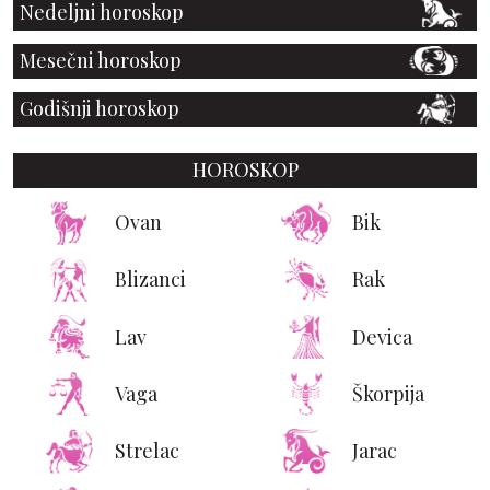
Nedeljni horoskop
Mesečni horoskop
Godišnji horoskop
HOROSKOP
Ovan
Bik
Blizanci
Rak
Lav
Devica
Vaga
Škorpija
Strelac
Jarac