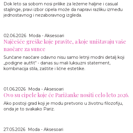
Dok leto sa sobom nosi prilike za ležerne haljine i casual
stajlinge, pravi izbor cipela može da napravi razliku između
jednostavnog i nezaboravnog izgleda.
02.06.2026
Moda - Aksesoari
Najčešće greške koje pravite, a koje uništavaju vaše
naočare za sunce
Sunčane naočare odavno nisu samo letnji modni detalj koji
„podigne autfit“ - danas su mali luksuzni statement,
kombinacija stila, zaštite i lične estetike.
01.06.2026
Moda - Aksesoari
Ovo su cipele koje će Parižanke nositi celo leto 2026.
Ako postoji grad koji je modu pretvorio u životnu filozofiju,
onda je to svakako Pariz.
27.05.2026
Moda - Aksesoari