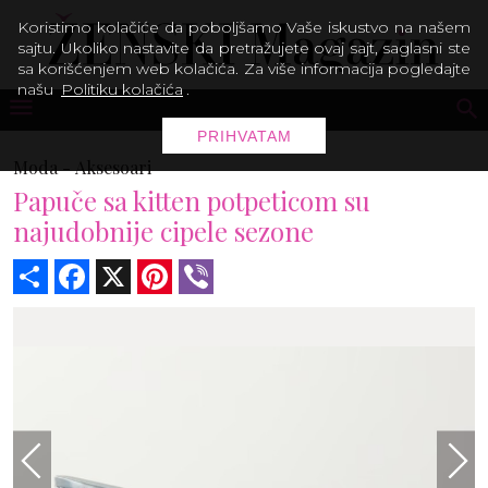
Koristimo kolačiće da poboljšamo Vaše iskustvo na našem
sajtu. Ukoliko nastavite da pretražujete ovaj sajt, saglasni ste
sa korišćenjem web kolačića. Za više informacija pogledajte
našu
Politiku kolačića
.
PRIHVATAM
Moda -
Aksesoari
Papuče sa kitten potpeticom su
najudobnije cipele sezone
Share
Facebook
X
Pinterest
Viber