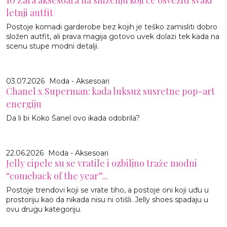
letnji autfit
Postoje komadi garderobe bez kojih je teško zamisliti dobro
složen autfit, ali prava magija gotovo uvek dolazi tek kada na
scenu stupe modni detalji.
03.07.2026
Moda - Aksesoari
Chanel x Superman: kada luksuz susretne pop-art
energiju
Da li bi Koko Šanel ovo ikada odobrila?
22.06.2026
Moda - Aksesoari
Jelly cipele su se vratile i ozbiljno traže modni
“comeback of the year”...
Postoje trendovi koji se vrate tiho, a postoje oni koji uđu u
prostoriju kao da nikada nisu ni otišli. Jelly shoes spadaju u
ovu drugu kategoriju.