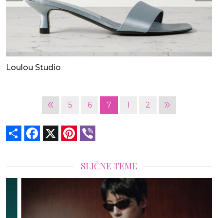
Loulou Studio
«
»
5
6
7
1
2
Share
Facebook
X
Pinterest
Viber
SLIČNE TEME