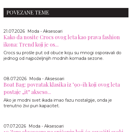
POVEZANE TEME
21.07.2026
Moda - Aksesoari
Kako da nosite Crocs ovog leta kao prava fashion
ikona: Trend koji je os...
Crocs su prošle put od obuće koju su mnogi osporavali do
jednog od najpoželjnijih modnih komada sezone.
08.07.2026
Moda - Aksesoari
Boat Bag: povratak klasika iz ’90-ih koji ovog leta
postaje „it“ akseso...
Ako je modni svet ikada imao fazu nostalgije, onda je
trenutno živi pun kapacitet.
07.07.2026
Moda - Aksesoari
10 Zara aksesoara na sniženju koji će osvežiti svaki