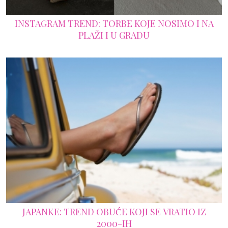
INSTAGRAM TREND: TORBE KOJE NOSIMO I NA
PLAŽI I U GRADU
JAPANKE: TREND OBUĆE KOJI SE VRATIO IZ
2000-IH