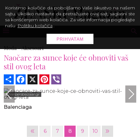
Koristimo kolačiće da poboljšamo Vaše iskustvo na našem
sajtu. Ukoliko nastavite da pretražujete ovaj sajt, saglasni ste
sa korišćenjem web kolačića. Za više informacija pogledajte
našu
Politiku kolačića
.
PRIHVATAM
Moda -
Aksesoari
Naočare za sunce koje će obnoviti vaš
stil ovog leta
Share
Facebook
X
Pinterest
Viber
harpersbazaar.gr
Balenciaga
«
»
6
7
8
9
10