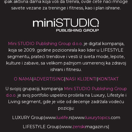
ipak aktivna dama koja voli da trenira, ovde ćete naći mnoge
savete vezane za treninge i fitness, kao i plan ishrane.
Mini STUDIO Publishing Group d.o.o.
je digital kompanija,
koja se 2009. godine pozicionirala kao lider u LIFESTYLE
segmentu, prateći trendove i vesti iz sveta mode, lepote,
kulture i zabave, sa velikom pažnjom usmerenoj ka zdravoj
ishrani i fitnesu.
O NAMA
|
ADVERTISING
|
NASI KLIJENTI
|
KONTAKT
U svojoj grupaciji, kompanija
Mini STUDIO Publishing Group
d.o.o.
je svoj portfolio uspešno proširila na Luxury, Lifestyle i
Living segment, gde je više od decenije zadržala vodeću
poziciju:
LUXURY Group
|
www.
luxlife
.rs
|
www.
luxurytopics
.com
LIFESTYLE Group
|
www.
zenski
magazin.rs
|