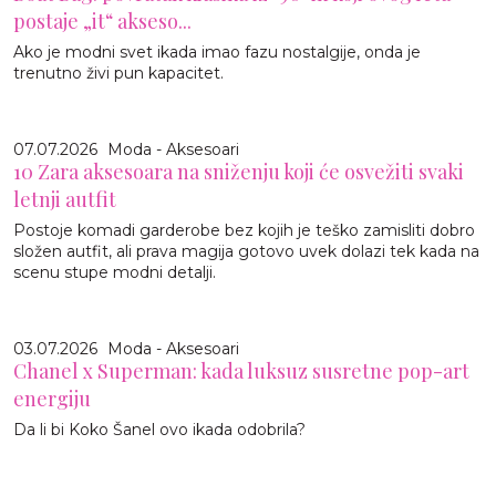
postaje „it“ akseso...
Ako je modni svet ikada imao fazu nostalgije, onda je
trenutno živi pun kapacitet.
07.07.2026
Moda - Aksesoari
10 Zara aksesoara na sniženju koji će osvežiti svaki
letnji autfit
Postoje komadi garderobe bez kojih je teško zamisliti dobro
složen autfit, ali prava magija gotovo uvek dolazi tek kada na
scenu stupe modni detalji.
03.07.2026
Moda - Aksesoari
Chanel x Superman: kada luksuz susretne pop-art
energiju
Da li bi Koko Šanel ovo ikada odobrila?