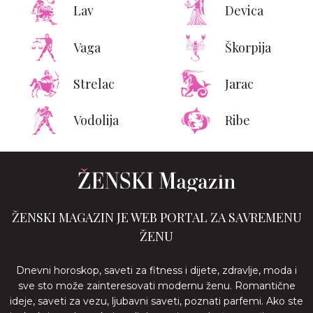
Lav
Devica
Vaga
Škorpija
Strelac
Jarac
Vodolija
Ribe
ŽENSKI MAGAZIN JE WEB PORTAL ZA SAVREMENU
ŽENU
Dnevni horoskop, saveti za fitness i dijete, zdravlje, moda i
sve sto može zainteresovati modernu ženu. Romantične
ideje, saveti za vezu, ljubavni saveti, poznati parfemi. Ako ste