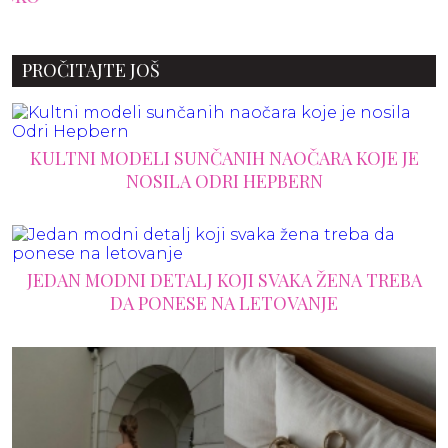
PROČITAJTE JOŠ
KULTNI MODELI SUNČANIH NAOČARA KOJE JE
NOSILA ODRI HEPBERN
JEDAN MODNI DETALJ KOJI SVAKA ŽENA TREBA
DA PONESE NA LETOVANJE