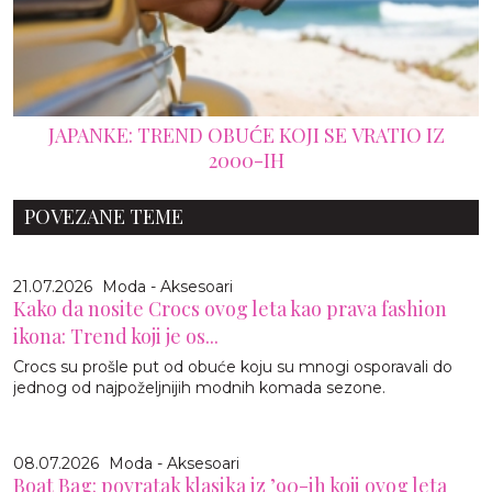
JAPANKE: TREND OBUĆE KOJI SE VRATIO IZ
2000-IH
POVEZANE TEME
21.07.2026
Moda - Aksesoari
Kako da nosite Crocs ovog leta kao prava fashion
ikona: Trend koji je os...
Crocs su prošle put od obuće koju su mnogi osporavali do
jednog od najpoželjnijih modnih komada sezone.
08.07.2026
Moda - Aksesoari
Boat Bag: povratak klasika iz ’90-ih koji ovog leta