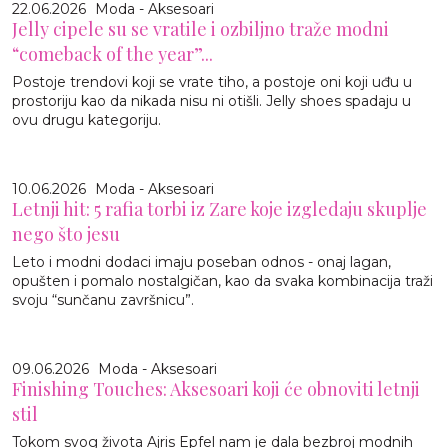
22.06.2026
Moda - Aksesoari
Jelly cipele su se vratile i ozbiljno traže modni
“comeback of the year”...
Postoje trendovi koji se vrate tiho, a postoje oni koji uđu u
prostoriju kao da nikada nisu ni otišli. Jelly shoes spadaju u
ovu drugu kategoriju.
10.06.2026
Moda - Aksesoari
Letnji hit: 5 rafia torbi iz Zare koje izgledaju skuplje
nego što jesu
Leto i modni dodaci imaju poseban odnos - onaj lagan,
opušten i pomalo nostalgičan, kao da svaka kombinacija traži
svoju “sunčanu završnicu”.
09.06.2026
Moda - Aksesoari
Finishing Touches: Aksesoari koji će obnoviti letnji
stil
Tokom svog života Ajris Epfel nam je dala bezbroj modnih