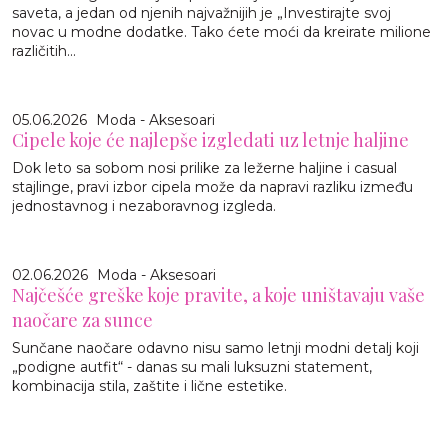
saveta, a jedan od njenih najvažnijih je „Investirajte svoj
novac u modne dodatke. Tako ćete moći da kreirate milione
različitih...
05.06.2026
Moda - Aksesoari
Cipele koje će najlepše izgledati uz letnje haljine
Dok leto sa sobom nosi prilike za ležerne haljine i casual
stajlinge, pravi izbor cipela može da napravi razliku između
jednostavnog i nezaboravnog izgleda.
02.06.2026
Moda - Aksesoari
Najčešće greške koje pravite, a koje uništavaju vaše
naočare za sunce
Sunčane naočare odavno nisu samo letnji modni detalj koji
„podigne autfit“ - danas su mali luksuzni statement,
kombinacija stila, zaštite i lične estetike.