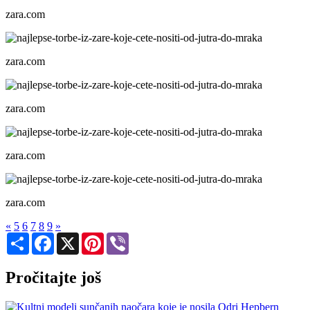
zara.com
zara.com
zara.com
zara.com
zara.com
«
5
6
7
8
9
»
Share
Facebook
X
Pinterest
Viber
Pročitajte još