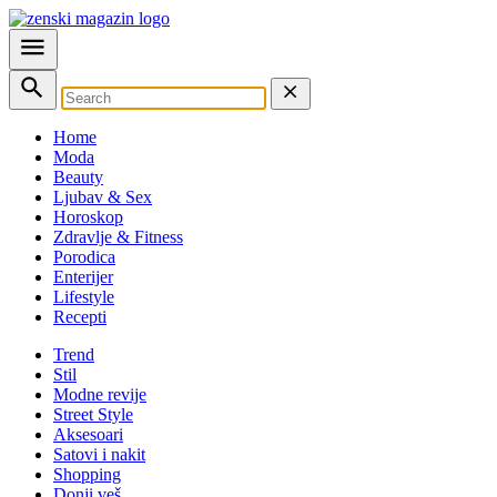
Home
Moda
Beauty
Ljubav & Sex
Horoskop
Zdravlje & Fitness
Porodica
Enterijer
Lifestyle
Recepti
Trend
Stil
Modne revije
Street Style
Aksesoari
Satovi i nakit
Shopping
Donji veš