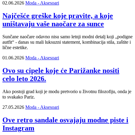
02.06.2026
Moda - Aksesoari
Najčešće greške koje pravite, a koje
uništavaju vaše naočare za sunce
Sunčane naočare odavno nisu samo letnji modni detalj koji „podigne
autfit“ - danas su mali luksuzni statement, kombinacija stila, zaštite i
lične estetike.
01.06.2026
Moda - Aksesoari
Ovo su cipele koje će Parižanke nositi
celo leto 2026.
Ako postoji grad koji je modu pretvorio u životnu filozofiju, onda je
to svakako Pariz.
27.05.2026
Moda - Aksesoari
Ove retro sandale osvajaju modne piste i
Instagram