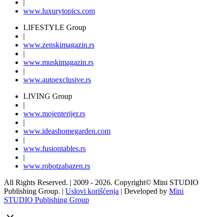
|
www.
luxurytopics
.com
LIFESTYLE Group
|
www.
zenski
magazin.rs
|
www.
muski
magazin.rs
|
www.
auto
exclusive.rs
LIVING Group
|
www.
moj
enterijer.rs
|
www.
ideas
homegarden.com
|
www.
fusiontables
.rs
|
www.
robotzabazen
.rs
All Rights Reserved.
| 2009 - 2026.
Copyright©
Mini STUDIO
Publishing Group. |
Uslovi korišćenja
| Developed by
Mini
STUDIO Publishing Group