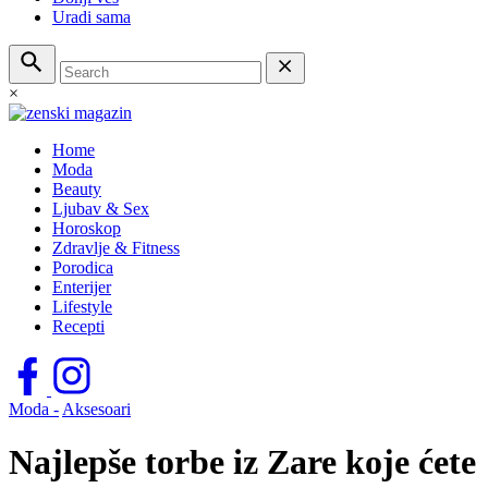
Uradi sama
×
Home
Moda
Beauty
Ljubav & Sex
Horoskop
Zdravlje & Fitness
Porodica
Enterijer
Lifestyle
Recepti
Moda -
Aksesoari
Najlepše torbe iz Zare koje ćete