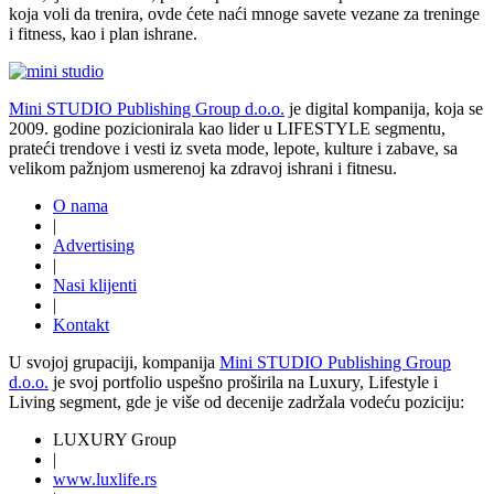
koja voli da trenira, ovde ćete naći mnoge savete vezane za treninge
i fitness, kao i plan ishrane.
Mini STUDIO Publishing Group d.o.o.
je digital kompanija, koja se
2009. godine pozicionirala kao lider u LIFESTYLE segmentu,
prateći trendove i vesti iz sveta mode, lepote, kulture i zabave, sa
velikom pažnjom usmerenoj ka zdravoj ishrani i fitnesu.
O nama
|
Advertising
|
Nasi klijenti
|
Kontakt
U svojoj grupaciji, kompanija
Mini STUDIO Publishing Group
d.o.o.
je svoj portfolio uspešno proširila na Luxury, Lifestyle i
Living segment, gde je više od decenije zadržala vodeću poziciju:
LUXURY Group
|
www.
luxlife
.rs