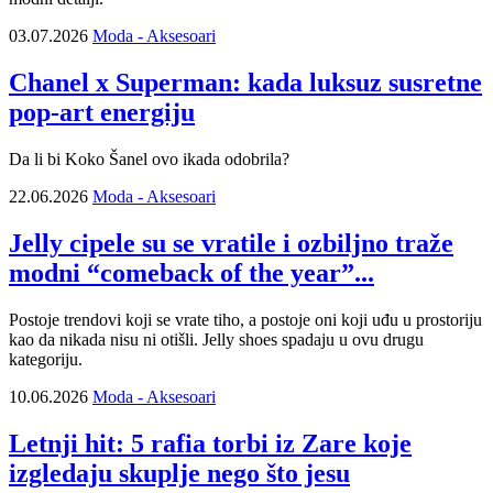
03.07.2026
Moda - Aksesoari
Chanel x Superman: kada luksuz susretne
pop-art energiju
Da li bi Koko Šanel ovo ikada odobrila?
22.06.2026
Moda - Aksesoari
Jelly cipele su se vratile i ozbiljno traže
modni “comeback of the year”...
Postoje trendovi koji se vrate tiho, a postoje oni koji uđu u prostoriju
kao da nikada nisu ni otišli. Jelly shoes spadaju u ovu drugu
kategoriju.
10.06.2026
Moda - Aksesoari
Letnji hit: 5 rafia torbi iz Zare koje
izgledaju skuplje nego što jesu