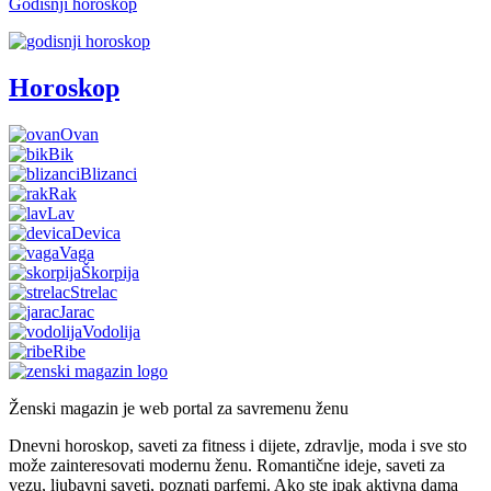
Godišnji horoskop
Horoskop
Ovan
Bik
Blizanci
Rak
Lav
Devica
Vaga
Škorpija
Strelac
Jarac
Vodolija
Ribe
Ženski magazin je web portal za savremenu ženu
Dnevni horoskop, saveti za fitness i dijete, zdravlje, moda i sve sto
može zainteresovati modernu ženu. Romantične ideje, saveti za
vezu, ljubavni saveti, poznati parfemi. Ako ste ipak aktivna dama