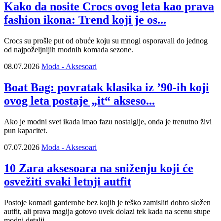
Kako da nosite Crocs ovog leta kao prava
fashion ikona: Trend koji je os...
Crocs su prošle put od obuće koju su mnogi osporavali do jednog
od najpoželjnijih modnih komada sezone.
08.07.2026
Moda - Aksesoari
Boat Bag: povratak klasika iz ’90-ih koji
ovog leta postaje „it“ akseso...
Ako je modni svet ikada imao fazu nostalgije, onda je trenutno živi
pun kapacitet.
07.07.2026
Moda - Aksesoari
10 Zara aksesoara na sniženju koji će
osvežiti svaki letnji autfit
Postoje komadi garderobe bez kojih je teško zamisliti dobro složen
autfit, ali prava magija gotovo uvek dolazi tek kada na scenu stupe
modni detalji.