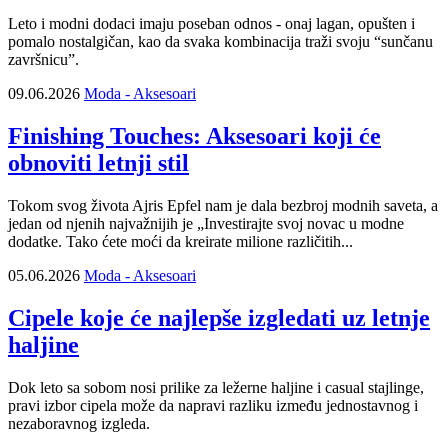
Leto i modni dodaci imaju poseban odnos - onaj lagan, opušten i
pomalo nostalgičan, kao da svaka kombinacija traži svoju “sunčanu
završnicu”.
09.06.2026
Moda - Aksesoari
Finishing Touches: Aksesoari koji će
obnoviti letnji stil
Tokom svog života Ajris Epfel nam je dala bezbroj modnih saveta, a
jedan od njenih najvažnijih je „Investirajte svoj novac u modne
dodatke. Tako ćete moći da kreirate milione različitih...
05.06.2026
Moda - Aksesoari
Cipele koje će najlepše izgledati uz letnje
haljine
Dok leto sa sobom nosi prilike za ležerne haljine i casual stajlinge,
pravi izbor cipela može da napravi razliku između jednostavnog i
nezaboravnog izgleda.