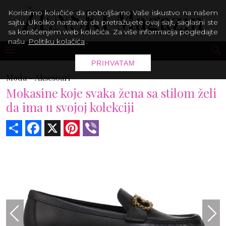
Koristimo kolačiće da poboljšamo Vaše iskustvo na našem
sajtu. Ukoliko nastavite da pretražujete ovaj sajt, saglasni ste
sa korišćenjem web kolačića. Za više informacija pogledajte
našu
Politiku kolačića
.
PRIHVATAM
Moda -
Aksesoari
Mokasine koje svaka žena sa stilom želi
da ima u svojoj kolekciji
Share
Facebook
X
Pinterest
Viber