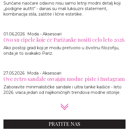
Sunčane naočare odavno nisu samo letnji modni detalj koji
„podigne autfit“ - danas su mali luksuzni statement,
kombinacija stila, zaštite i lične estetike.
01.06.2026
Moda - Aksesoari
Ovo su cipele koje će Parižanke nositi celo leto 2026.
Ako postoji grad koji je modu pretvorio u životnu filozofiju,
onda je to svakako Pariz.
27.05.2026
Moda - Aksesoari
Ove retro sandale osvajaju modne piste i Instagram
Zaboravite minimalističke sandale i ultra tanke kaišiće - leto
2026. vraća jedan od najikoničnijih trendova modne istorije.
PRATITE NAS