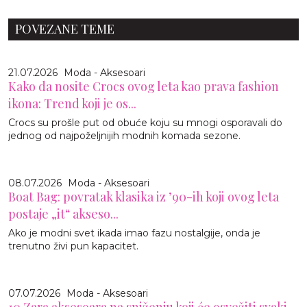
POVEZANE TEME
21.07.2026
Moda - Aksesoari
Kako da nosite Crocs ovog leta kao prava fashion
ikona: Trend koji je os...
Crocs su prošle put od obuće koju su mnogi osporavali do
jednog od najpoželjnijih modnih komada sezone.
08.07.2026
Moda - Aksesoari
Boat Bag: povratak klasika iz ’90-ih koji ovog leta
postaje „it“ akseso...
Ako je modni svet ikada imao fazu nostalgije, onda je
trenutno živi pun kapacitet.
07.07.2026
Moda - Aksesoari
10 Zara aksesoara na sniženju koji će osvežiti svaki