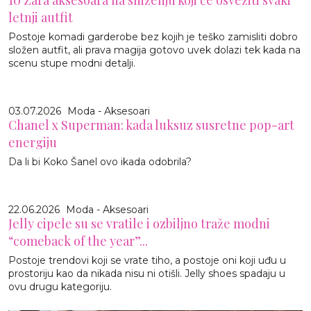
letnji autfit
Postoje komadi garderobe bez kojih je teško zamisliti dobro
složen autfit, ali prava magija gotovo uvek dolazi tek kada na
scenu stupe modni detalji.
03.07.2026
Moda - Aksesoari
Chanel x Superman: kada luksuz susretne pop-art
energiju
Da li bi Koko Šanel ovo ikada odobrila?
22.06.2026
Moda - Aksesoari
Jelly cipele su se vratile i ozbiljno traže modni
“comeback of the year”...
Postoje trendovi koji se vrate tiho, a postoje oni koji uđu u
prostoriju kao da nikada nisu ni otišli. Jelly shoes spadaju u
ovu drugu kategoriju.