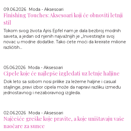
09.06.2026
Moda - Aksesoari
Finishing Touches: Aksesoari koji će obnoviti letnji
stil
Tokom svog života Ajris Epfel nam je dala bezbroj modnih
saveta, a jedan od njenih najvažnijih je „Investirajte svoj
novac u modne dodatke. Tako ćete moći da kreirate milione
različitih...
05.06.2026
Moda - Aksesoari
Cipele koje će najlepše izgledati uz letnje haljine
Dok leto sa sobom nosi prilike za ležerne haljine i casual
stajlinge, pravi izbor cipela može da napravi razliku između
jednostavnog i nezaboravnog izgleda.
02.06.2026
Moda - Aksesoari
Najčešće greške koje pravite, a koje uništavaju vaše
naočare za sunce