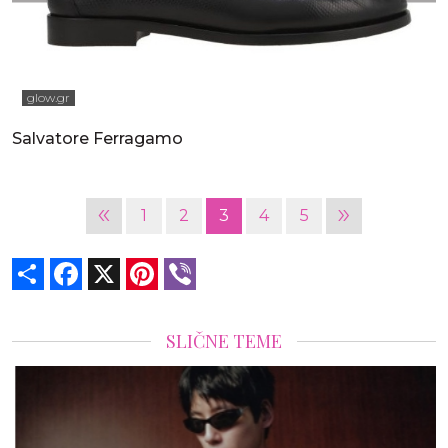
glow.gr
Salvatore Ferragamo
«
»
1
2
3
4
5
Share
Facebook
X
Pinterest
Viber
SLIČNE TEME