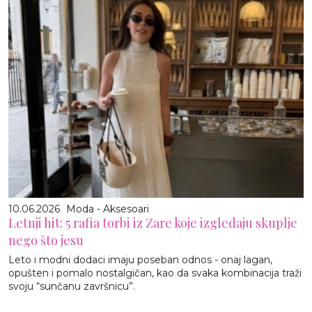
10.06.2026
Moda - Aksesoari
Letnji hit: 5 rafia torbi iz Zare koje izgledaju skuplje
nego što jesu
Leto i modni dodaci imaju poseban odnos - onaj lagan,
opušten i pomalo nostalgičan, kao da svaka kombinacija traži
svoju “sunčanu završnicu”.