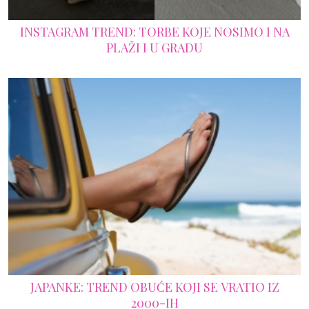
INSTAGRAM TREND: TORBE KOJE NOSIMO I NA
PLAŽI I U GRADU
JAPANKE: TREND OBUĆE KOJI SE VRATIO IZ
2000-IH