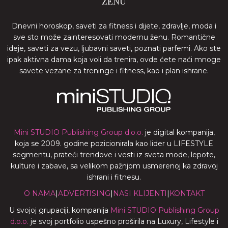
ŽENU
Dnevni horoskop, saveti za fitness i dijete, zdravlje, moda i
sve sto može zainteresovati modernu ženu. Romantične
ideje, saveti za vezu, ljubavni saveti, poznati parfemi. Ako ste
ipak aktivna dama koja voli da trenira, ovde ćete naći mnoge
savete vezane za treninge i fitness, kao i plan ishrane.
Mini STUDIO Publishing Group d.o.o.
je digital kompanija,
koja se 2009. godine pozicionirala kao lider u LIFESTYLE
segmentu, prateći trendove i vesti iz sveta mode, lepote,
kulture i zabave, sa velikom pažnjom usmerenoj ka zdravoj
ishrani i fitnesu.
O NAMA
|
ADVERTISING
|
NASI KLIJENTI
|
KONTAKT
U svojoj grupaciji, kompanija
Mini STUDIO Publishing Group
d.o.o.
je svoj portfolio uspešno proširila na Luxury, Lifestyle i