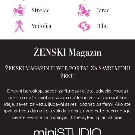
Strelac
Jarac
Vodolija
Ribe
ŽENSKI MAGAZIN JE WEB PORTAL ZA SAVREMENU
ŽENU
Dnevni horoskop, saveti za fitness i dijete, zdravlje, moda i
sve sto može zainteresovati modernu ženu. Romantične
ideje, saveti za vezu, ljubavni saveti, poznati parfemi. Ako ste
ipak aktivna dama koja voli da trenira, ovde ćete naći mnoge
savete vezane za treninge i fitness, kao i plan ishrane.