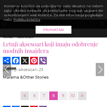
Koristimo kolačiće da poboljšamo Vaše iskustvo na našem
sajtu. Ukoliko nastavite da pretražujete ovaj sajt, saglasni ste
sa korišćenjem web kolačića. Za više informacija pogledajte
našu
Politiku kolačića
.
PRIHVATAM
Moda -
Aksesoari
Letnji aksesoari koji imaju odobrenje
modnih insajdera
Share
Facebook
X
Pinterest
Viber
iStock
Marama &Other Stories
«
»
6
7
8
9
10