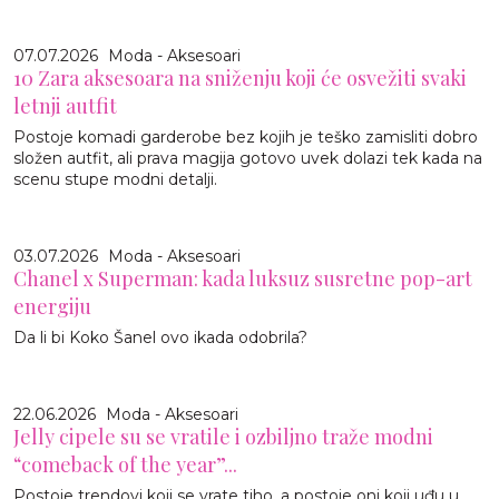
07.07.2026
Moda - Aksesoari
10 Zara aksesoara na sniženju koji će osvežiti svaki
letnji autfit
Postoje komadi garderobe bez kojih je teško zamisliti dobro
složen autfit, ali prava magija gotovo uvek dolazi tek kada na
scenu stupe modni detalji.
03.07.2026
Moda - Aksesoari
Chanel x Superman: kada luksuz susretne pop-art
energiju
Da li bi Koko Šanel ovo ikada odobrila?
22.06.2026
Moda - Aksesoari
Jelly cipele su se vratile i ozbiljno traže modni
“comeback of the year”...
Postoje trendovi koji se vrate tiho, a postoje oni koji uđu u