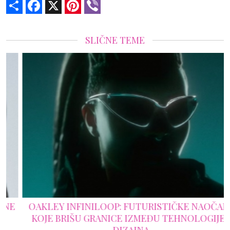
Share
Facebook
X
Pinterest
Viber
SLIČNE TEME
OAKLEY INFINILOOP: FUTURISTIČKE NAOČARE
KOJE BRIŠU GRANICE IZMEĐU TEHNOLOGIJE I
DIZAJNA