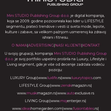
Mini STUDIO Publishing Group d.o.o.
je digital kompanija,
koja se 2009. godine pozicionirala kao lider u LIFESTYLE
segmentu, prateći trendove i vesti iz sveta mode, lepote,
kulture i zabave, sa velikom pažnjom usmerenoj ka zdravoj
ishrani i fitnesu.
O NAMA
|
ADVERTISING
|
NASI KLIJENTI
|
KONTAKT
U svojoj grupaciji, kompanija
Mini STUDIO Publishing Group
d.o.o.
je svoj portfolio uspešno proširila na Luxury, Lifestyle i
Living segment, gde je više od decenije zadržala vodeću
poziciju:
LUXURY Group
|
www.
luxlife
.rs
|
www.
luxurytopics
.com
LIFESTYLE Group
|
www.
zenski
magazin.rs
|
www.
muski
magazin.rs
|
www.
auto
exclusive.rs
LIVING Group
|
www.
moj
enterijer.rs
|
www.
ideas
homegarden.com
|
www.
fusiontables
.rs
|