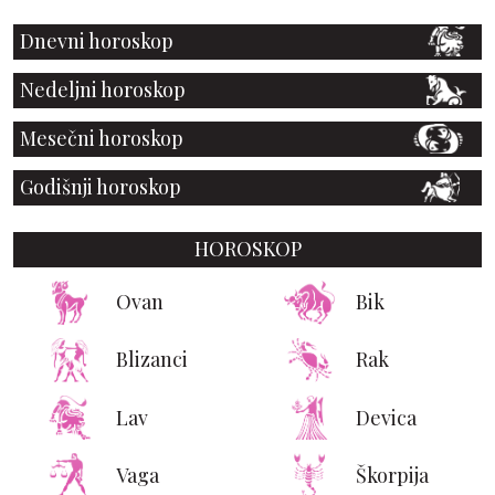
Dnevni horoskop
Nedeljni horoskop
Mesečni horoskop
Godišnji horoskop
HOROSKOP
Ovan
Bik
Blizanci
Rak
Lav
Devica
Vaga
Škorpija