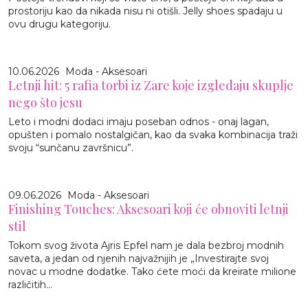
prostoriju kao da nikada nisu ni otišli. Jelly shoes spadaju u
ovu drugu kategoriju.
10.06.2026
Moda - Aksesoari
Letnji hit: 5 rafia torbi iz Zare koje izgledaju skuplje
nego što jesu
Leto i modni dodaci imaju poseban odnos - onaj lagan,
opušten i pomalo nostalgičan, kao da svaka kombinacija traži
svoju “sunčanu završnicu”.
09.06.2026
Moda - Aksesoari
Finishing Touches: Aksesoari koji će obnoviti letnji
stil
Tokom svog života Ajris Epfel nam je dala bezbroj modnih
saveta, a jedan od njenih najvažnijih je „Investirajte svoj
novac u modne dodatke. Tako ćete moći da kreirate milione
različitih...