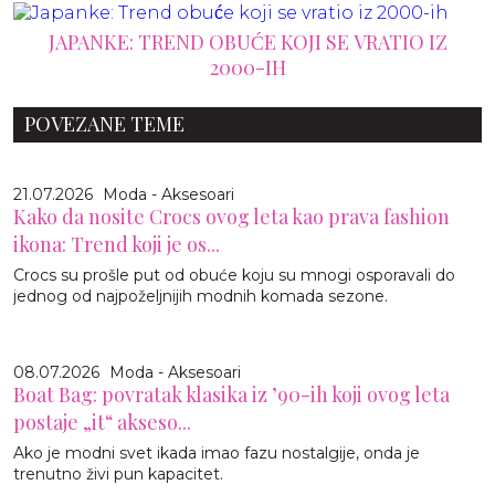
JAPANKE: TREND OBUĆE KOJI SE VRATIO IZ
2000-IH
POVEZANE TEME
21.07.2026
Moda - Aksesoari
Kako da nosite Crocs ovog leta kao prava fashion
ikona: Trend koji je os...
Crocs su prošle put od obuće koju su mnogi osporavali do
jednog od najpoželjnijih modnih komada sezone.
08.07.2026
Moda - Aksesoari
Boat Bag: povratak klasika iz ’90-ih koji ovog leta
postaje „it“ akseso...
Ako je modni svet ikada imao fazu nostalgije, onda je
trenutno živi pun kapacitet.