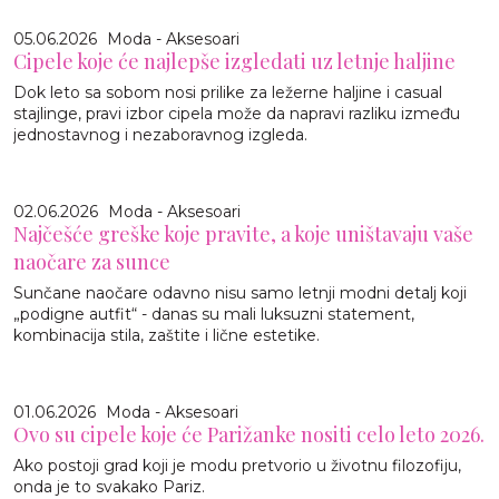
05.06.2026
Moda - Aksesoari
Cipele koje će najlepše izgledati uz letnje haljine
Dok leto sa sobom nosi prilike za ležerne haljine i casual
stajlinge, pravi izbor cipela može da napravi razliku između
jednostavnog i nezaboravnog izgleda.
02.06.2026
Moda - Aksesoari
Najčešće greške koje pravite, a koje uništavaju vaše
naočare za sunce
Sunčane naočare odavno nisu samo letnji modni detalj koji
„podigne autfit“ - danas su mali luksuzni statement,
kombinacija stila, zaštite i lične estetike.
01.06.2026
Moda - Aksesoari
Ovo su cipele koje će Parižanke nositi celo leto 2026.
Ako postoji grad koji je modu pretvorio u životnu filozofiju,
onda je to svakako Pariz.