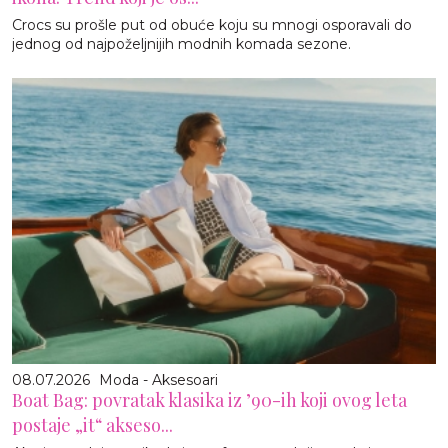
Crocs su prošle put od obuće koju su mnogi osporavali do
jednog od najpoželjnijih modnih komada sezone.
08.07.2026
Moda - Aksesoari
Boat Bag: povratak klasika iz ’90-ih koji ovog leta
postaje „it“ akseso...