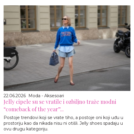
22.06.2026
Moda - Aksesoari
Jelly cipele su se vratile i ozbiljno traže modni
“comeback of the year”...
Postoje trendovi koji se vrate tiho, a postoje oni koji uđu u
prostoriju kao da nikada nisu ni otišli. Jelly shoes spadaju u
ovu drugu kategoriju.