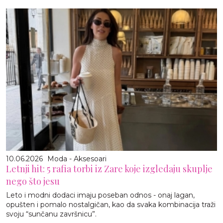
10.06.2026
Moda - Aksesoari
Letnji hit: 5 rafia torbi iz Zare koje izgledaju skuplje
nego što jesu
Leto i modni dodaci imaju poseban odnos - onaj lagan,
opušten i pomalo nostalgičan, kao da svaka kombinacija traži
svoju “sunčanu završnicu”.