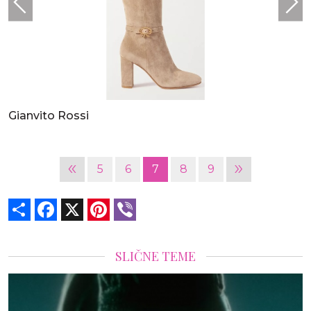
Gianvito Rossi
«
»
5
6
7
8
9
Share
Facebook
X
Pinterest
Viber
SLIČNE TEME