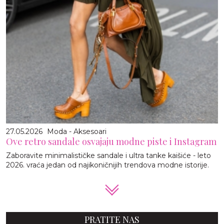
27.05.2026
Moda - Aksesoari
Ove retro sandale osvajaju modne piste i Instagram
Zaboravite minimalističke sandale i ultra tanke kaišiće - leto
2026. vraća jedan od najikoničnijih trendova modne istorije.
PRATITE NAS