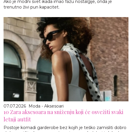
Ako je modni svet ikada imao fazu nostalgije, onda je
trenutno živi pun kapacitet.
07.07.2026
Moda - Aksesoari
10 Zara aksesoara na sniženju koji će osvežiti svaki
letnji autfit
Postoje komadi garderobe bez kojih je teško zamisliti dobro