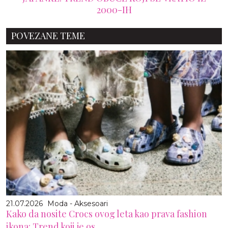
2000-IH
POVEZANE TEME
21.07.2026
Moda - Aksesoari
Kako da nosite Crocs ovog leta kao prava fashion
ikona: Trend koji je os...