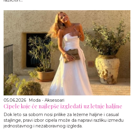
05.06.2026
Moda - Aksesoari
Cipele koje će najlepše izgledati uz letnje haljine
Dok leto sa sobom nosi prilike za ležerne haljine i casual
stajlinge, pravi izbor cipela može da napravi razliku između
jednostavnog i nezaboravnog izgleda.