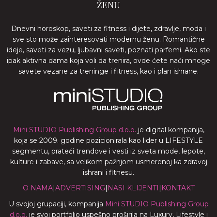
ŽENU
Dnevni horoskop, saveti za fitness i dijete, zdravlje, moda i
sve sto može zainteresovati modernu ženu. Romantične
ideje, saveti za vezu, ljubavni saveti, poznati parfemi. Ako ste
ipak aktivna dama koja voli da trenira, ovde ćete naći mnoge
savete vezane za treninge i fitness, kao i plan ishrane.
Mini STUDIO Publishing Group d.o.o.
je digital kompanija,
koja se 2009. godine pozicionirala kao lider u LIFESTYLE
segmentu, prateći trendove i vesti iz sveta mode, lepote,
kulture i zabave, sa velikom pažnjom usmerenoj ka zdravoj
ishrani i fitnesu.
O NAMA
|
ADVERTISING
|
NASI KLIJENTI
|
KONTAKT
U svojoj grupaciji, kompanija
Mini STUDIO Publishing Group
d.o.o.
je svoj portfolio uspešno proširila na Luxury, Lifestyle i