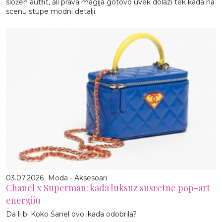
složen autfit, ali prava magija gotovo uvek dolazi tek kada na
scenu stupe modni detalji.
03.07.2026
Moda - Aksesoari
Chanel x Superman: kada luksuz susretne pop-art
energiju
Da li bi Koko Šanel ovo ikada odobrila?