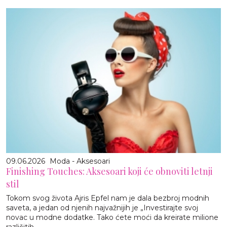
09.06.2026
Moda - Aksesoari
Finishing Touches: Aksesoari koji će obnoviti letnji
stil
Tokom svog života Ajris Epfel nam je dala bezbroj modnih
saveta, a jedan od njenih najvažnijih je „Investirajte svoj
novac u modne dodatke. Tako ćete moći da kreirate milione
različitih...