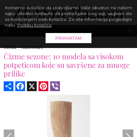
Koristimo kolačiće da poboljšamo Vaše iskustvo na našem
sajtu. Ukoliko nastavite da pretražujete ovaj sajt, saglasni ste
sa korišćenjem web kolačića. Za više informacija pogledajte
našu
Politiku kolačića
.
PRIHVATAM
Moda -
Aksesoari
Čizme sezone: 10 modela sa visokom
potpeticom koje su savršene za mnoge
prilike
Share
Facebook
X
Pinterest
Viber