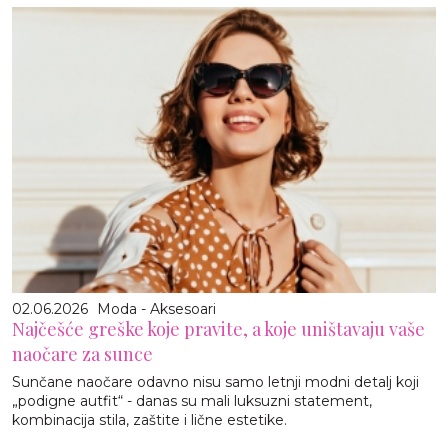
02.06.2026
Moda - Aksesoari
Najčešće greške koje pravite, a koje uništavaju vaše
naočare za sunce
Sunčane naočare odavno nisu samo letnji modni detalj koji
„podigne autfit“ - danas su mali luksuzni statement,
kombinacija stila, zaštite i lične estetike.