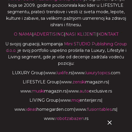
koja se 2009. godine pozicionirala kao lider u LIFESTYLE
segmentu, prateći trendove i vesti iz sveta mode, lepote,
kulture i zabave, sa velikom pažnjom usmerenoj ka zdravoj
ishrani i fitnesu.
O NAMA
|
ADVERTISING
|
NASI KLIJENTI
|
KONTAKT
U svojoj grupaciji, kompanija
Mini STUDIO Publishing Group
d.o.o.
je svoj portfolio uspešno proširila na Luxury, Lifestyle i
Living segment, gde je više od decenije zadržala vodeću
poziciju:
LUXURY Group
|
www.
luxlife
.rs
|
www.
luxurytopics
.com
LIFESTYLE Group
|
www.
zenski
magazin.rs
|
www.
muski
magazin.rs
|
www.
auto
exclusive.rs
LIVING Group
|
www.
moj
enterijer.rs
|
www.
ideas
homegarden.com
|
www.
fusiontables
.rs
|
www.
robotzabazen
.rs