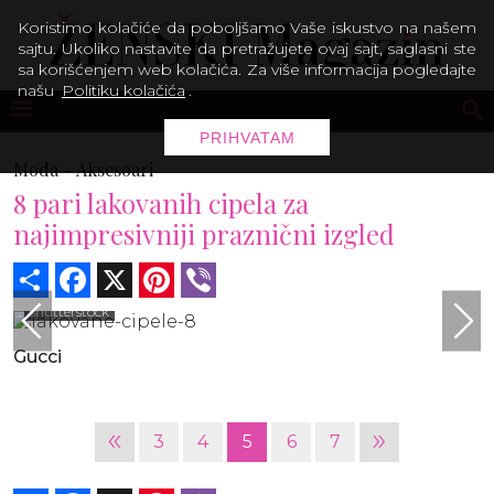
Koristimo kolačiće da poboljšamo Vaše iskustvo na našem
sajtu. Ukoliko nastavite da pretražujete ovaj sajt, saglasni ste
sa korišćenjem web kolačića. Za više informacija pogledajte
našu
Politiku kolačića
.
PRIHVATAM
Moda -
Aksesoari
8 pari lakovanih cipela za
najimpresivniji praznični izgled
Share
Facebook
X
Pinterest
Viber
shutterstock
Gucci
«
»
3
4
5
6
7