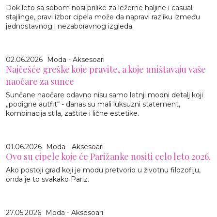
Dok leto sa sobom nosi prilike za ležerne haljine i casual
stajlinge, pravi izbor cipela može da napravi razliku između
jednostavnog i nezaboravnog izgleda.
02.06.2026
Moda - Aksesoari
Najčešće greške koje pravite, a koje uništavaju vaše
naočare za sunce
Sunčane naočare odavno nisu samo letnji modni detalj koji
„podigne autfit“ - danas su mali luksuzni statement,
kombinacija stila, zaštite i lične estetike.
01.06.2026
Moda - Aksesoari
Ovo su cipele koje će Parižanke nositi celo leto 2026.
Ako postoji grad koji je modu pretvorio u životnu filozofiju,
onda je to svakako Pariz.
27.05.2026
Moda - Aksesoari