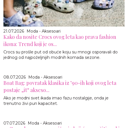
21.07.2026
Moda - Aksesoari
Kako da nosite Crocs ovog leta kao prava fashion
ikona: Trend koji je os...
Crocs su prošle put od obuće koju su mnogi osporavali do
jednog od najpoželjnijih modnih komada sezone.
08.07.2026
Moda - Aksesoari
Boat Bag: povratak klasika iz ’90-ih koji ovog leta
postaje „it“ akseso...
Ako je modni svet ikada imao fazu nostalgije, onda je
trenutno živi pun kapacitet.
07.07.2026
Moda - Aksesoari