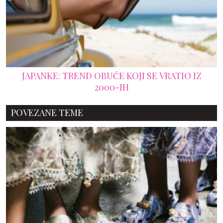
JAPANKE: TREND OBUĆE KOJI SE VRATIO IZ
2000-IH
POVEZANE TEME