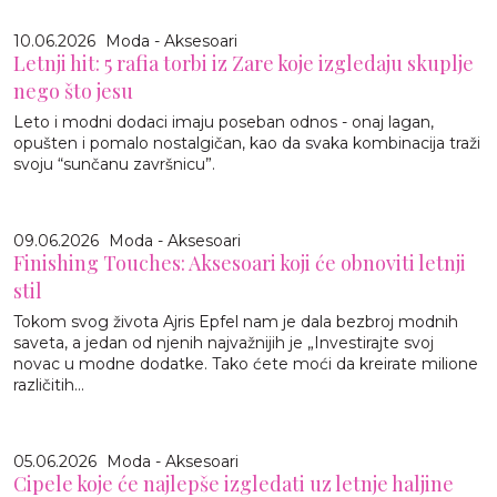
10.06.2026
Moda - Aksesoari
Letnji hit: 5 rafia torbi iz Zare koje izgledaju skuplje
nego što jesu
Leto i modni dodaci imaju poseban odnos - onaj lagan,
opušten i pomalo nostalgičan, kao da svaka kombinacija traži
svoju “sunčanu završnicu”.
09.06.2026
Moda - Aksesoari
Finishing Touches: Aksesoari koji će obnoviti letnji
stil
Tokom svog života Ajris Epfel nam je dala bezbroj modnih
saveta, a jedan od njenih najvažnijih je „Investirajte svoj
novac u modne dodatke. Tako ćete moći da kreirate milione
različitih...
05.06.2026
Moda - Aksesoari
Cipele koje će najlepše izgledati uz letnje haljine