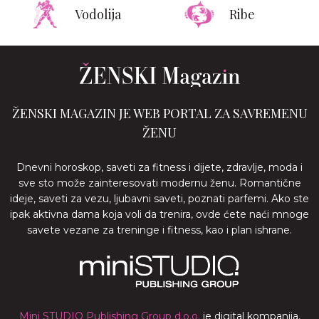
Vodolija
Ribe
ŽENSKI MAGAZIN JE WEB PORTAL ZA SAVREMENU
ŽENU
Dnevni horoskop, saveti za fitness i dijete, zdravlje, moda i
sve sto može zainteresovati modernu ženu. Romantične
ideje, saveti za vezu, ljubavni saveti, poznati parfemi. Ako ste
ipak aktivna dama koja voli da trenira, ovde ćete naći mnoge
savete vezane za treninge i fitness, kao i plan ishrane.
Mini STUDIO Publishing Group d.o.o.
je digital kompanija,