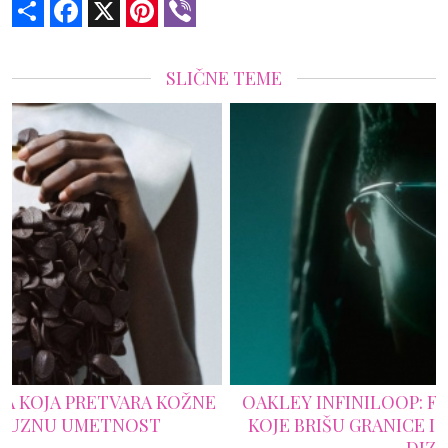
Share
Facebook
X
Pinterest
Viber
SLIČNE TEME
OAKLEY INFINILOOP: FUTURISTIČKE NAOČARE
KOJE BRIŠU GRANICE IZMEĐU TEHNOLOGIJE I
DIZAJNA