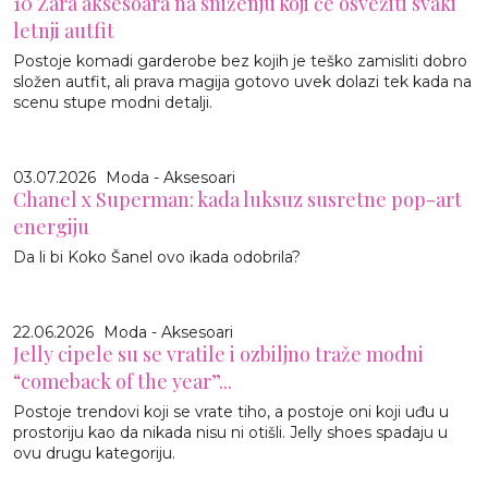
10 Zara aksesoara na sniženju koji će osvežiti svaki
letnji autfit
Postoje komadi garderobe bez kojih je teško zamisliti dobro
složen autfit, ali prava magija gotovo uvek dolazi tek kada na
scenu stupe modni detalji.
03.07.2026
Moda - Aksesoari
Chanel x Superman: kada luksuz susretne pop-art
energiju
Da li bi Koko Šanel ovo ikada odobrila?
22.06.2026
Moda - Aksesoari
Jelly cipele su se vratile i ozbiljno traže modni
“comeback of the year”...
Postoje trendovi koji se vrate tiho, a postoje oni koji uđu u
prostoriju kao da nikada nisu ni otišli. Jelly shoes spadaju u
ovu drugu kategoriju.