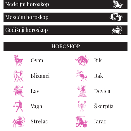
Nedeljni horoskop
Mesečni horoskop
Godišnji horoskop
HOROSKOP
Ovan
Bik
Blizanci
Rak
Lav
Devica
Vaga
Škorpija
Strelac
Jarac