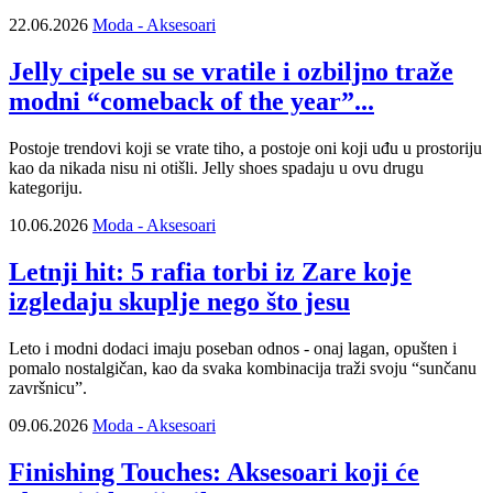
22.06.2026
Moda - Aksesoari
Jelly cipele su se vratile i ozbiljno traže
modni “comeback of the year”...
Postoje trendovi koji se vrate tiho, a postoje oni koji uđu u prostoriju
kao da nikada nisu ni otišli. Jelly shoes spadaju u ovu drugu
kategoriju.
10.06.2026
Moda - Aksesoari
Letnji hit: 5 rafia torbi iz Zare koje
izgledaju skuplje nego što jesu
Leto i modni dodaci imaju poseban odnos - onaj lagan, opušten i
pomalo nostalgičan, kao da svaka kombinacija traži svoju “sunčanu
završnicu”.
09.06.2026
Moda - Aksesoari
Finishing Touches: Aksesoari koji će