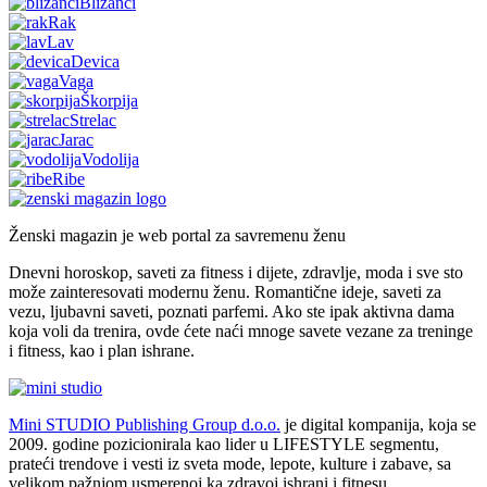
Blizanci
Rak
Lav
Devica
Vaga
Škorpija
Strelac
Jarac
Vodolija
Ribe
Ženski magazin je web portal za savremenu ženu
Dnevni horoskop, saveti za fitness i dijete, zdravlje, moda i sve sto
može zainteresovati modernu ženu. Romantične ideje, saveti za
vezu, ljubavni saveti, poznati parfemi. Ako ste ipak aktivna dama
koja voli da trenira, ovde ćete naći mnoge savete vezane za treninge
i fitness, kao i plan ishrane.
Mini STUDIO Publishing Group d.o.o.
je digital kompanija, koja se
2009. godine pozicionirala kao lider u LIFESTYLE segmentu,
prateći trendove i vesti iz sveta mode, lepote, kulture i zabave, sa
velikom pažnjom usmerenoj ka zdravoj ishrani i fitnesu.