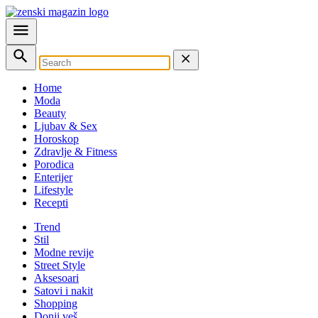
Home
Moda
Beauty
Ljubav & Sex
Horoskop
Zdravlje & Fitness
Porodica
Enterijer
Lifestyle
Recepti
Trend
Stil
Modne revije
Street Style
Aksesoari
Satovi i nakit
Shopping
Donji veš