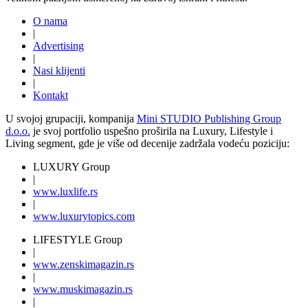
O nama
|
Advertising
|
Nasi klijenti
|
Kontakt
U svojoj grupaciji, kompanija
Mini STUDIO Publishing Group
d.o.o.
je svoj portfolio uspešno proširila na Luxury, Lifestyle i
Living segment, gde je više od decenije zadržala vodeću poziciju:
LUXURY Group
|
www.
luxlife
.rs
|
www.
luxurytopics
.com
LIFESTYLE Group
|
www.
zenski
magazin.rs
|
www.
muski
magazin.rs
|