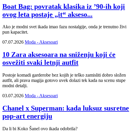
Boat Bag: povratak klasika iz ’90-ih koji
ovog leta postaje „it“ akseso...
Ako je modni svet ikada imao fazu nostalgije, onda je trenutno živi
pun kapacitet.
07.07.2026
Moda - Aksesoari
10 Zara aksesoara na sniženju koji će
osvežiti svaki letnji autfit
Postoje komadi garderobe bez kojih je teško zamisliti dobro složen
autfit, ali prava magija gotovo uvek dolazi tek kada na scenu stupe
modni detalji.
03.07.2026
Moda - Aksesoari
Chanel x Superman: kada luksuz susretne
pop-art energiju
Da li bi Koko Šanel ovo ikada odobrila?