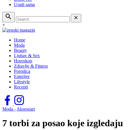
Uradi sama
×
Home
Moda
Beauty
Ljubav & Sex
Horoskop
Zdravlje & Fitness
Porodica
Enterijer
Lifestyle
Recepti
Moda -
Aksesoari
7 torbi za posao koje izgledaju