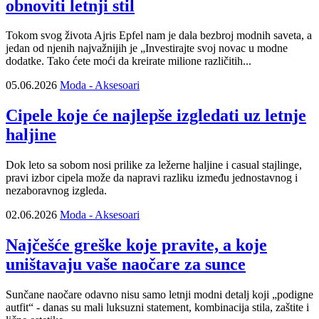
obnoviti letnji stil
Tokom svog života Ajris Epfel nam je dala bezbroj modnih saveta, a
jedan od njenih najvažnijih je „Investirajte svoj novac u modne
dodatke. Tako ćete moći da kreirate milione različitih...
05.06.2026
Moda - Aksesoari
Cipele koje će najlepše izgledati uz letnje
haljine
Dok leto sa sobom nosi prilike za ležerne haljine i casual stajlinge,
pravi izbor cipela može da napravi razliku između jednostavnog i
nezaboravnog izgleda.
02.06.2026
Moda - Aksesoari
Najčešće greške koje pravite, a koje
uništavaju vaše naočare za sunce
Sunčane naočare odavno nisu samo letnji modni detalj koji „podigne
autfit“ - danas su mali luksuzni statement, kombinacija stila, zaštite i