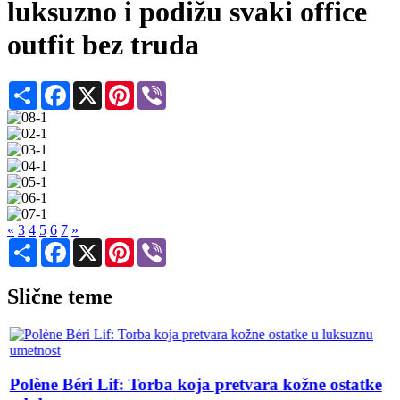
luksuzno i podižu svaki office
outfit bez truda
Share
Facebook
X
Pinterest
Viber
«
3
4
5
6
7
»
Share
Facebook
X
Pinterest
Viber
Slične teme
Polène Béri Lif: Torba koja pretvara kožne ostatke