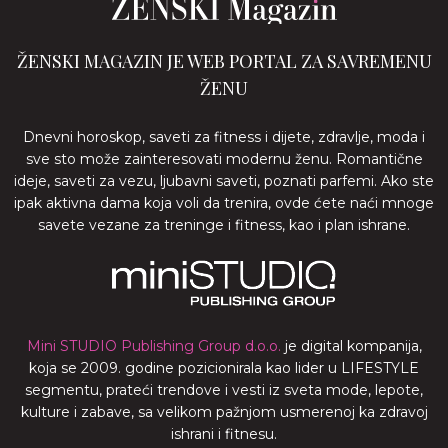
ŽENSKI MAGAZIN JE WEB PORTAL ZA SAVREMENU
ŽENU
Dnevni horoskop, saveti za fitness i dijete, zdravlje, moda i
sve sto može zainteresovati modernu ženu. Romantične
ideje, saveti za vezu, ljubavni saveti, poznati parfemi. Ako ste
ipak aktivna dama koja voli da trenira, ovde ćete naći mnoge
savete vezane za treninge i fitness, kao i plan ishrane.
Mini STUDIO Publishing Group d.o.o.
je digital kompanija,
koja se 2009. godine pozicionirala kao lider u LIFESTYLE
segmentu, prateći trendove i vesti iz sveta mode, lepote,
kulture i zabave, sa velikom pažnjom usmerenoj ka zdravoj
ishrani i fitnesu.