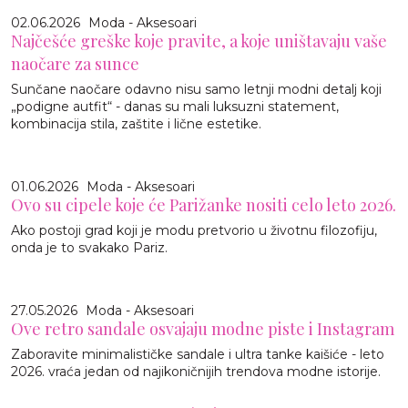
02.06.2026
Moda - Aksesoari
Najčešće greške koje pravite, a koje uništavaju vaše
naočare za sunce
Sunčane naočare odavno nisu samo letnji modni detalj koji
„podigne autfit“ - danas su mali luksuzni statement,
kombinacija stila, zaštite i lične estetike.
01.06.2026
Moda - Aksesoari
Ovo su cipele koje će Parižanke nositi celo leto 2026.
Ako postoji grad koji je modu pretvorio u životnu filozofiju,
onda je to svakako Pariz.
27.05.2026
Moda - Aksesoari
Ove retro sandale osvajaju modne piste i Instagram
Zaboravite minimalističke sandale i ultra tanke kaišiće - leto
2026. vraća jedan od najikoničnijih trendova modne istorije.