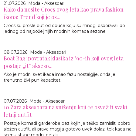
21.07.2026
Moda - Aksesoari
Kako da nosite Crocs ovog leta kao prava fashion
ikona: Trend koji je os...
Crocs su prošle put od obuće koju su mnogi osporavali do
jednog od najpoželjnijih modnih komada sezone.
08.07.2026
Moda - Aksesoari
Boat Bag: povratak klasika iz ’90-ih koji ovog leta
postaje „it“ akseso...
Ako je modni svet ikada imao fazu nostalgije, onda je
trenutno živi pun kapacitet.
07.07.2026
Moda - Aksesoari
10 Zara aksesoara na sniženju koji će osvežiti svaki
letnji autfit
Postoje komadi garderobe bez kojih je teško zamisliti dobro
složen autfit, ali prava magija gotovo uvek dolazi tek kada na
scenu stupe modni detalji.