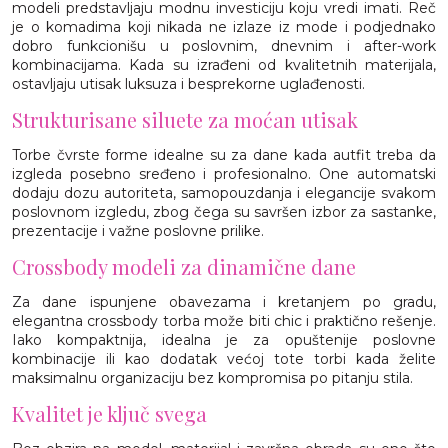
modeli predstavljaju modnu investiciju koju vredi imati. Reč
je o komadima koji nikada ne izlaze iz mode i podjednako
dobro funkcionišu u poslovnim, dnevnim i after-work
kombinacijama. Kada su izrađeni od kvalitetnih materijala,
ostavljaju utisak luksuza i besprekorne uglađenosti.
Strukturisane siluete za moćan utisak
Torbe čvrste forme idealne su za dane kada autfit treba da
izgleda posebno sređeno i profesionalno. One automatski
dodaju dozu autoriteta, samopouzdanja i elegancije svakom
poslovnom izgledu, zbog čega su savršen izbor za sastanke,
prezentacije i važne poslovne prilike.
Crossbody modeli za dinamične dane
Za dane ispunjene obavezama i kretanjem po gradu,
elegantna crossbody torba može biti chic i praktično rešenje.
Iako kompaktnija, idealna je za opuštenije poslovne
kombinacije ili kao dodatak većoj tote torbi kada želite
maksimalnu organizaciju bez kompromisa po pitanju stila.
Kvalitet je ključ svega