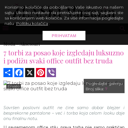
Koristimo kolačiće da poboljšamo Vaše iskustvo na našem
sajtu. Ukoliko nastavite da pretražujete ovaj sajt, saglasni ste
sa korišćenjem web kolačića. Za više informacija pogledajte
našu
Politiku kolačića
.
PRIHVATAM
Moda -
Aksesoari
7 torbi za posao koje izgledaju luksuzno
i podižu svaki office outfit bez truda
Share
Facebook
X
Pinterest
Viber
Pogledajte galeriju
Envato
Broj slika:
7
Savršen poslovni autfit ne čine samo dobar blejzer i
besprekorne pantalone – već i torba koja celom looku daje
onu finalnu notu.
U savremenom office stilu, prava torba nije samo praktičan