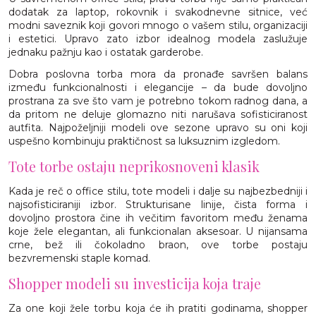
dodatak za laptop, rokovnik i svakodnevne sitnice, već
modni saveznik koji govori mnogo o vašem stilu, organizaciji
i estetici. Upravo zato izbor idealnog modela zaslužuje
jednaku pažnju kao i ostatak garderobe.
Dobra poslovna torba mora da pronađe savršen balans
između funkcionalnosti i elegancije – da bude dovoljno
prostrana za sve što vam je potrebno tokom radnog dana, a
da pritom ne deluje glomazno niti narušava sofisticiranost
autfita. Najpoželjniji modeli ove sezone upravo su oni koji
uspešno kombinuju praktičnost sa luksuznim izgledom.
Tote torbe ostaju neprikosnoveni klasik
Kada je reč o office stilu, tote modeli i dalje su najbezbedniji i
najsofisticiraniji izbor. Strukturisane linije, čista forma i
dovoljno prostora čine ih večitim favoritom među ženama
koje žele elegantan, ali funkcionalan aksesoar. U nijansama
crne, bež ili čokoladno braon, ove torbe postaju
bezvremenski staple komad.
Shopper modeli su investicija koja traje
Za one koji žele torbu koja će ih pratiti godinama, shopper