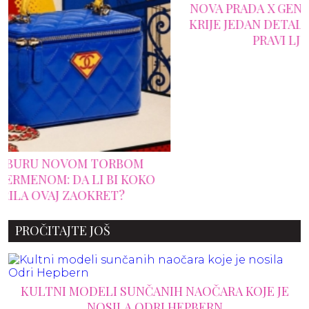
NOVA PRADA X GENTLE MONSTER KOLEKCIJA
KRIJE JEDAN DETALJ KOJI ĆE PRIMETITI SAMO
PRAVI LJUBITELJI MODE
PROČITAJTE JOŠ
KULTNI MODELI SUNČANIH NAOČARA KOJE JE
NOSILA ODRI HEPBERN