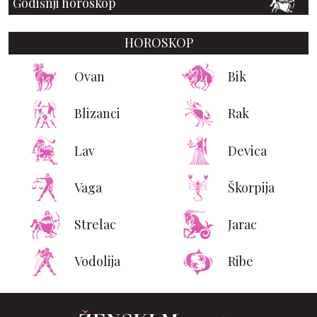
Godišnji horoskop
HOROSKOP
Ovan
Bik
Blizanci
Rak
Lav
Devica
Vaga
Škorpija
Strelac
Jarac
Vodolija
Ribe