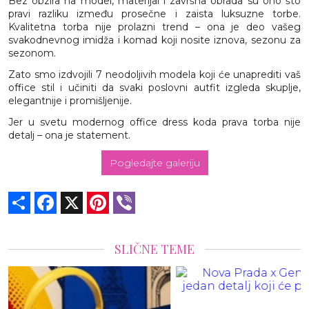
Bez obzira na model, materijal i završna obrada su ono što
pravi razliku između prosečne i zaista luksuzne torbe.
Kvalitetna torba nije prolazni trend – ona je deo vašeg
svakodnevnog imidža i komad koji nosite iznova, sezonu za
sezonom.
Zato smo izdvojili 7 neodoljivih modela koji će unaprediti vaš
office stil i učiniti da svaki poslovni autfit izgleda skuplje,
elegantnije i promišljenije.
Jer u svetu modernog office dress koda prava torba nije
detalj – ona je statement.
Pogledajte galeriju
Share
Facebook
X
Pinterest
Viber
SLIČNE TEME