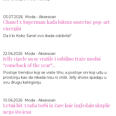
03.07.2026
Moda - Aksesoari
Chanel x Superman: kada luksuz susretne pop-art
energiju
Da li bi Koko Šanel ovo ikada odobrila?
22.06.2026
Moda - Aksesoari
Jelly cipele su se vratile i ozbiljno traže modni
“comeback of the year”...
Postoje trendovi koji se vrate tiho, a postoje oni koji uđu u
prostoriju kao da nikada nisu ni otišli. Jelly shoes spadaju u
ovu drugu kategoriju.
10.06.2026
Moda - Aksesoari
Letnji hit: 5 rafia torbi iz Zare koje izgledaju skuplje
nego što jesu